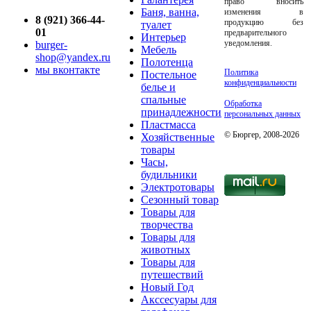
право вносить
Баня, ванна,
изменения в
8 (921) 366-44-
продукцию без
туалет
01
предварительного
Интерьер
уведомления.
burger-
Мебель
shop@yandex.ru
Полотенца
мы вконтакте
Политика
Постельное
конфиденциальности
белье и
спальные
Обработка
принадлежности
персональных данных
Пластмасса
© Бюргер, 2008-2026
Хозяйственные
товары
Часы,
будильники
Электротовары
Сезонный товар
Товары для
творчества
Товары для
животных
Товары для
путешествий
Новый Год
Акссесуары для