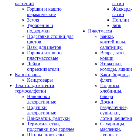
растений
сатин
Горшки и кашпо
Жаккард-
керамические
сатин
Земля
Поплин
Удобрения и
Бязь
подкормки
Пластмасса
Подставки стойки для
Банки,
цветов
контейнеры,
Вазы для цветов
салатницы
Горшки и кашпо
Ведра, тазы,
пластмассовые
ковши
Лейки,
Этажерки,
опрыскиватели
комоды, ящики
Канцтовары
Баки, бидоны,
Канцтовары
фляги
Текстиль, скатерти,
Подносы,
термосалфетки
хлебницы,
Наволочки
блюда
декоративные
Доски
Подушки
разделочные,
декоративные
сушилки,
Прихватки, фартуки
лотки, решетки
Термосалфетки,
Сахарницы,
подставки под горячее
масленки,
Шторы, портьеры,
дуршлаг,