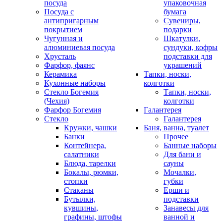
посуда
упаковочная
Посуда с
бумага
антипригарным
Сувениры,
покрытием
подарки
Чугунная и
Шкатулки,
алюминиевая посуда
сундуки, кофры
Хрусталь
подставки для
Фарфор, фаянс
украшений
Керамика
Тапки, носки,
Кухонные наборы
колготки
Стекло Богемия
Тапки, носки,
(Чехия)
колготки
Фарфор Богемия
Галантерея
Стекло
Галантерея
Кружки, чашки
Баня, ванна, туалет
Банки
Прочее
Контейнера,
Банные наборы
салатники
Для бани и
Блюда, тарелки
сауны
Бокалы, рюмки,
Мочалки,
стопки
губки
Стаканы
Ерши и
Бутылки,
подставки
кувшины,
Занавесы для
графины, штофы
ванной и