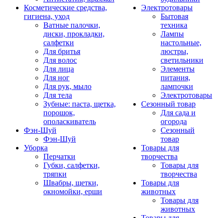
Косметические средства,
Электротовары
гигиена, уход
Бытовая
Ватные палочки,
техника
диски, прокладки,
Лампы
салфетки
настольные,
Для бритья
люстры,
Для волос
светильники
Для лица
Элементы
Для ног
питания,
Для рук, мыло
лампочки
Для тела
Электротовары
Зубные: паста, щетка,
Сезонный товар
порошок,
Для сада и
ополаскиватель
огорода
Фэн-Шуй
Сезонный
Фэн-Шуй
товар
Уборка
Товары для
Перчатки
творчества
Губки, салфетки,
Товары для
тряпки
творчества
Швабры, щетки,
Товары для
окномойки, ерши
животных
Товары для
животных
Товары для