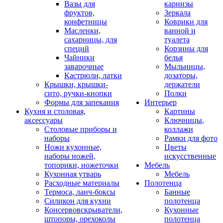
Вазы для
карнизы
фруктов,
Зеркала
конфетницы
Коврики для
Масленки,
ванной и
сахарницы, для
туалета
специй
Корзины для
Чайники
белья
заварочные
Мыльницы,
Кастрюли, латки
дозаторы,
Крышки, крышки-
держатели
сито, ручки-кнопки
Полки
Формы для запекания
Интерьер
Кухня и столовая,
Картины
аксессуары
Ключницы,
Столовые приборы и
коллажи
наборы
Рамки для фото
Ножи кухонные,
Цветы
наборы ножей,
искусственные
топорики, ножеточки
Мебель
Кухонная утварь
Мебель
Расходные материалы
Полотенца
Термоса, ланч-боксы
Банные
Силикон для кухни
полотенца
Консервовскрыватели,
Кухонные
штопоры, орехоколы
полотенца