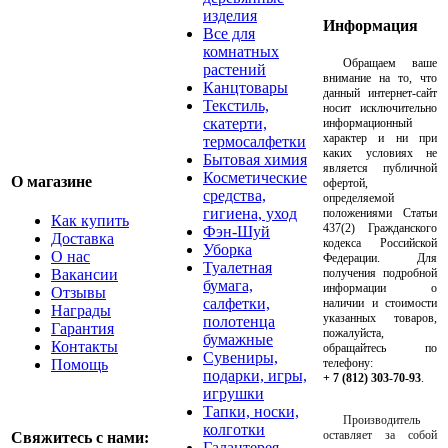
изделия
Информация
Все для
комнатных
Обращаем ваше
растений
внимание на то, что
Канцтовары
данный интернет-сайт
Текстиль,
носит исключительно
скатерти,
информационный
характер и ни при
термосалфетки
каких условиях не
Бытовая химия
является публичной
Косметические
О магазине
офертой,
средства,
определяемой
гигиена, уход
положениями Статьи
Как купить
437(2) Гражданского
Фэн-Шуй
Доставка
кодекса Российской
Уборка
О нас
Федерации. Для
Туалетная
Вакансии
получения подробной
бумага,
информации о
Отзывы
салфетки,
наличии и стоимости
Награды
указанных товаров,
полотенца
Гарантия
пожалуйста,
бумажные
Контакты
обращайтесь по
Сувениры,
Помощь
телефону:
подарки, игры,
+ 7 (812) 303-70-93
.
игрушки
Тапки, носки,
Производитель
колготки
оставляет за собой
Свяжитесь с нами:
Галантерея