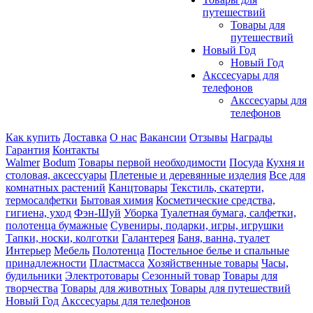
путешествий
Товары для
путешествий
Новый Год
Новый Год
Акссесуары для
телефонов
Акссесуары для
телефонов
Как купить
Доставка
О нас
Вакансии
Отзывы
Награды
Гарантия
Контакты
Walmer
Bodum
Товары первой необходимости
Посуда
Кухня и
столовая, аксессуары
Плетеные и деревянные изделия
Все для
комнатных растений
Канцтовары
Текстиль, скатерти,
термосалфетки
Бытовая химия
Косметические средства,
гигиена, уход
Фэн-Шуй
Уборка
Туалетная бумага, салфетки,
полотенца бумажные
Сувениры, подарки, игры, игрушки
Тапки, носки, колготки
Галантерея
Баня, ванна, туалет
Интерьер
Мебель
Полотенца
Постельное белье и спальные
принадлежности
Пластмасса
Хозяйственные товары
Часы,
будильники
Электротовары
Сезонный товар
Товары для
творчества
Товары для животных
Товары для путешествий
Новый Год
Акссесуары для телефонов