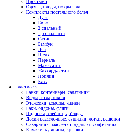
Простыни
Одеяла, пледы, покрывала
Комплекты постельного белья
Дуэт
Евро
2 спальный
1,5 спальный
Сатин
Бамбук
Лен
Шелк
Перкаль
Мако сатин
Жаккард-сатин
Поплин
Бязь
Пластмасса
Банки, контейнеры, салатницы
Ведра, тазы, ковши
Этажерки, комоды, ящики
Баки, бидоны, фляги
Подносы, хлебницы, блюда
Доски разделочные, сушилки, лотки, решетки
Сахарницы, масленки, дуршлаг, салфетница
Кружки, кувшины, крышки