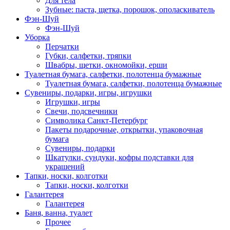
Для тела
Зубные: паста, щетка, порошок, ополаскиватель
Фэн-Шуй
Фэн-Шуй
Уборка
Перчатки
Губки, салфетки, тряпки
Швабры, щетки, окномойки, ерши
Туалетная бумага, салфетки, полотенца бумажные
Туалетная бумага, салфетки, полотенца бумажные
Сувениры, подарки, игры, игрушки
Игрушки, игры
Свечи, подсвечники
Символика Санкт-Петербург
Пакеты подарочные, открытки, упаковочная
бумага
Сувениры, подарки
Шкатулки, сундуки, кофры подставки для
украшений
Тапки, носки, колготки
Тапки, носки, колготки
Галантерея
Галантерея
Баня, ванна, туалет
Прочее