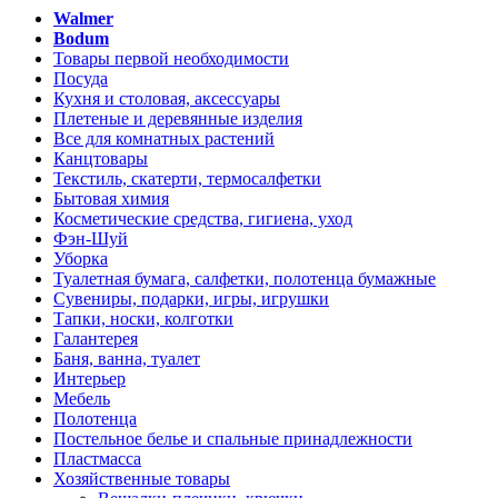
Walmer
Bodum
Товары первой необходимости
Посуда
Кухня и столовая, аксессуары
Плетеные и деревянные изделия
Все для комнатных растений
Канцтовары
Текстиль, скатерти, термосалфетки
Бытовая химия
Косметические средства, гигиена, уход
Фэн-Шуй
Уборка
Туалетная бумага, салфетки, полотенца бумажные
Сувениры, подарки, игры, игрушки
Тапки, носки, колготки
Галантерея
Баня, ванна, туалет
Интерьер
Мебель
Полотенца
Постельное белье и спальные принадлежности
Пластмасса
Хозяйственные товары