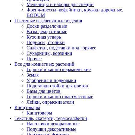
Мельницы и наборы для специй
Френч-прессы, кофейники, кружки дорожные,
BODUM
Плетеные и деревянные изделия
Доски разделочные
Вазы декоративные
Кухонная утварь
Подносы, столики
Салфетки, подставки под горячее
Сухарницы, корзинки
Прочее
Все для комнатных растений
Горшки и кашпо керамические
Земля
Удобрения и подкормки
Подставки стойки для цветов
Вазы для цветов
Горшки и кашпо пластмассовые
Лейки, опрыскиватели
Канцтовары
Канцтовары
Текстиль, скатерти, термосалфетки
Наволочки декоративные
Подушки декоративные
Прихватки, фартуки