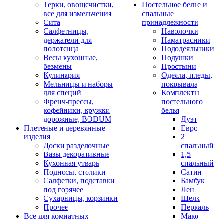
Терки, овощечистки,
Постельное белье и
все для измельчения
спальные
Сита
принадлежности
Салфетницы,
Наволочки
держатели для
Наматрасники
полотенца
Пододеяльники
Весы кухонные,
Подушки
безмены
Простыни
Кулинария
Одеяла, пледы,
Мельницы и наборы
покрывала
для специй
Комплекты
Френч-прессы,
постельного
кофейники, кружки
белья
дорожные, BODUM
Дуэт
Плетеные и деревянные
Евро
изделия
2
Доски разделочные
спальный
Вазы декоративные
1,5
Кухонная утварь
спальный
Подносы, столики
Сатин
Салфетки, подставки
Бамбук
под горячее
Лен
Сухарницы, корзинки
Шелк
Прочее
Перкаль
Все для комнатных
Мако