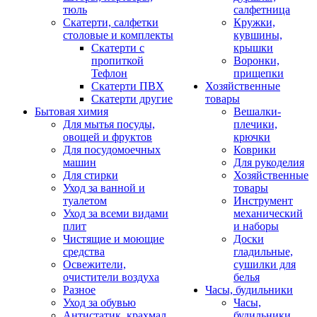
тюль
салфетница
Скатерти, салфетки
Кружки,
столовые и комплекты
кувшины,
Скатерти с
крышки
пропиткой
Воронки,
Тефлон
прищепки
Скатерти ПВХ
Хозяйственные
Скатерти другие
товары
Бытовая химия
Вешалки-
Для мытья посуды,
плечики,
овощей и фруктов
крючки
Для посудомоечных
Коврики
машин
Для рукоделия
Для стирки
Хозяйственные
Уход за ванной и
товары
туалетом
Инструмент
Уход за всеми видами
механический
плит
и наборы
Чистящие и моющие
Доски
средства
гладильные,
Освежители,
сушилки для
очистители воздуха
белья
Разное
Часы, будильники
Уход за обувью
Часы,
Антистатик, крахмал
будильники