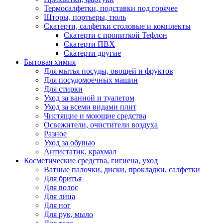
Термосалфетки, подставки под горячее
Шторы, портьеры, тюль
Скатерти, салфетки столовые и комплекты
Скатерти с пропиткой Тефлон
Скатерти ПВХ
Скатерти другие
Бытовая химия
Для мытья посуды, овощей и фруктов
Для посудомоечных машин
Для стирки
Уход за ванной и туалетом
Уход за всеми видами плит
Чистящие и моющие средства
Освежители, очистители воздуха
Разное
Уход за обувью
Антистатик, крахмал
Косметические средства, гигиена, уход
Ватные палочки, диски, прокладки, салфетки
Для бритья
Для волос
Для лица
Для ног
Для рук, мыло