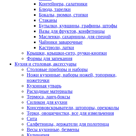
Контейнера, салатники
Блюда, тарелки
Бокалы, рюмки, стопки
Стаканы
Бутылки, кувшины, графины, штофы
Вазы для фруктов, конфетницы
Масленки, сахарницы, для специй
Чайники заварочные
Кастрюли, латки
Крышки, крышки-сито, ручки-кнопки
Формы для запекания
Кухня и столовая, аксессуары
Столовые приборы и наборы
Ножи кухонные, наборы ножей, топорики,
ножеточки
Кухонная утварь
Расходные материалы
Термоса, ланч-боксы
Силикон для кухни
Консервовскрыватели, штопоры, орехоколы
Терки, овощечистки, все для измельчения
Сита
Салфетницы, держатели для полотенца
Весы кухонные, безмены
Кулинария