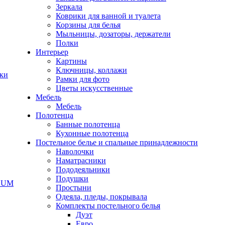
Зеркала
Коврики для ванной и туалета
Корзины для белья
Мыльницы, дозаторы, держатели
Полки
Интерьер
Картины
Ключницы, коллажи
чки
Рамки для фото
Цветы искусственные
Мебель
Мебель
Полотенца
Банные полотенца
Кухонные полотенца
Постельное белье и спальные принадлежности
Наволочки
Наматрасники
Пододеяльники
Подушки
ODUM
Простыни
Одеяла, пледы, покрывала
Комплекты постельного белья
Дуэт
Евро