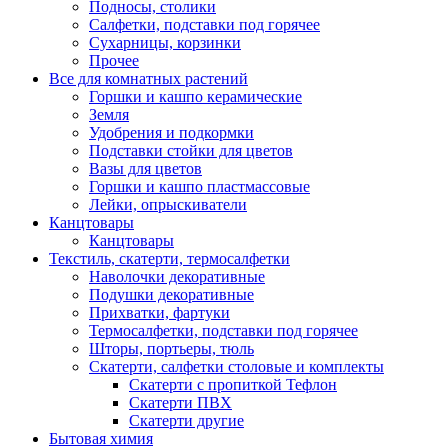
Подносы, столики
Салфетки, подставки под горячее
Сухарницы, корзинки
Прочее
Все для комнатных растений
Горшки и кашпо керамические
Земля
Удобрения и подкормки
Подставки стойки для цветов
Вазы для цветов
Горшки и кашпо пластмассовые
Лейки, опрыскиватели
Канцтовары
Канцтовары
Текстиль, скатерти, термосалфетки
Наволочки декоративные
Подушки декоративные
Прихватки, фартуки
Термосалфетки, подставки под горячее
Шторы, портьеры, тюль
Скатерти, салфетки столовые и комплекты
Скатерти с пропиткой Тефлон
Скатерти ПВХ
Скатерти другие
Бытовая химия