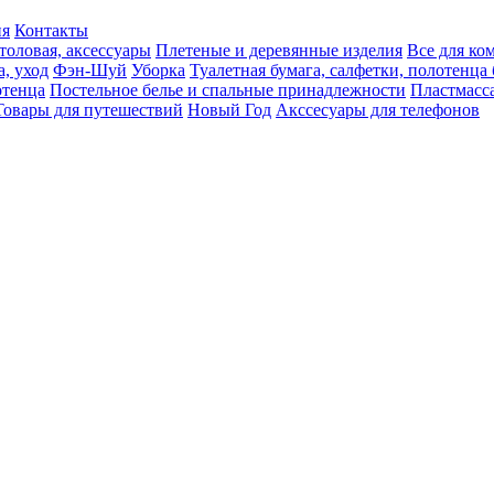
ия
Контакты
толовая, аксессуары
Плетеные и деревянные изделия
Все для ко
а, уход
Фэн-Шуй
Уборка
Туалетная бумага, салфетки, полотенц
тенца
Постельное белье и спальные принадлежности
Пластмасс
Товары для путешествий
Новый Год
Акссесуары для телефонов