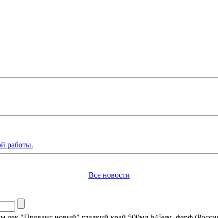
й работы.
Все новости
мм дек "Прованс новый" гладкий край 500мл h45мм, фарф (Росси