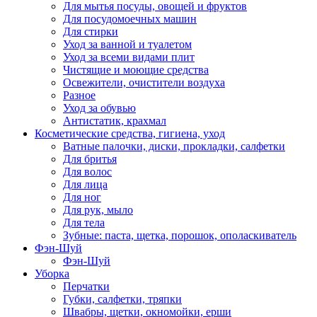
Для мытья посуды, овощей и фруктов
Для посудомоечных машин
Для стирки
Уход за ванной и туалетом
Уход за всеми видами плит
Чистящие и моющие средства
Освежители, очистители воздуха
Разное
Уход за обувью
Антистатик, крахмал
Косметические средства, гигиена, уход
Ватные палочки, диски, прокладки, салфетки
Для бритья
Для волос
Для лица
Для ног
Для рук, мыло
Для тела
Зубные: паста, щетка, порошок, ополаскиватель
Фэн-Шуй
Фэн-Шуй
Уборка
Перчатки
Губки, салфетки, тряпки
Швабры, щетки, окномойки, ерши