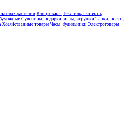
мнатных растений
Канцтовары
Текстиль, скатерти,
а бумажные
Сувениры, подарки, игры, игрушки
Тапки, носки,
а
Хозяйственные товары
Часы, будильники
Электротовары