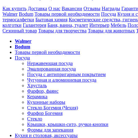
Как купить
Доставка
О нас
Вакансии
Отзывы
Награды
Гарант
Walmer
Bodum
Товары первой необходимости
Посуда
Кухня и с
термосалфетки
Бытовая химия
Косметические средства, гигиен
колготки
Галантерея
Баня, ванна, туалет
Интерьер
Мебель
Поло
Сезонный товар
Товары для творчества
Товары для животных
Walmer
Bodum
Товары первой необходимости
Посуда
Нержавеющая посуда
Эмалированная посуда
Посуда с антипригарным покрытием
Чугунная и алюминиевая посуда
Хрусталь
Фарфор, фаянс
Керамика
Кухонные наборы
Стекло Богемия (Чехия)
Фарфор Богемия
Стекло
Крышки, крышки-сито, ручки-кнопки
Формы для запекания
Кухня и столовая, аксессуары