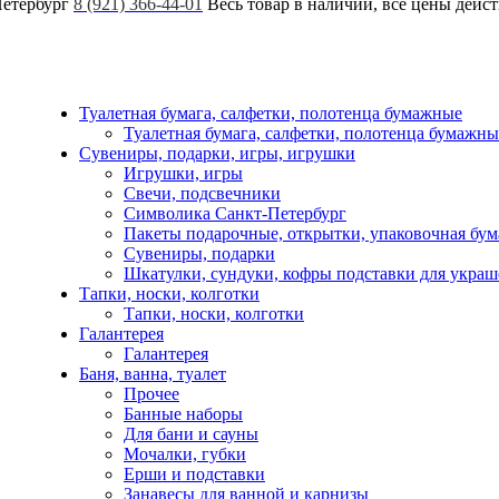
Петербург
8 (921) 366-44-01
Весь товар в наличии, все цены дейс
Туалетная бумага, салфетки, полотенца бумажные
Туалетная бумага, салфетки, полотенца бумажны
Сувениры, подарки, игры, игрушки
Игрушки, игры
Свечи, подсвечники
Символика Санкт-Петербург
Пакеты подарочные, открытки, упаковочная бум
Сувениры, подарки
Шкатулки, сундуки, кофры подставки для укра
Тапки, носки, колготки
Тапки, носки, колготки
Галантерея
Галантерея
Баня, ванна, туалет
Прочее
Банные наборы
Для бани и сауны
Мочалки, губки
Ерши и подставки
Занавесы для ванной и карнизы