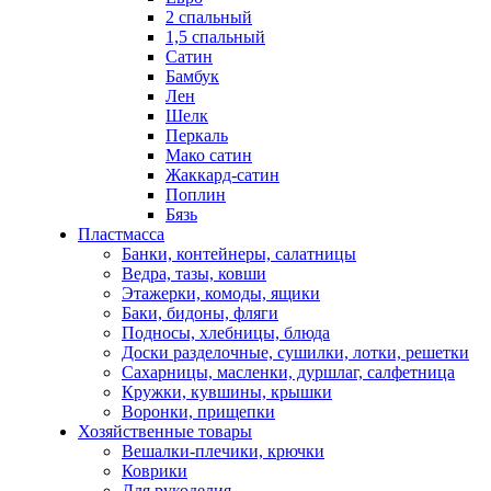
2 спальный
1,5 спальный
Сатин
Бамбук
Лен
Шелк
Перкаль
Мако сатин
Жаккард-сатин
Поплин
Бязь
Пластмасса
Банки, контейнеры, салатницы
Ведра, тазы, ковши
Этажерки, комоды, ящики
Баки, бидоны, фляги
Подносы, хлебницы, блюда
Доски разделочные, сушилки, лотки, решетки
Сахарницы, масленки, дуршлаг, салфетница
Кружки, кувшины, крышки
Воронки, прищепки
Хозяйственные товары
Вешалки-плечики, крючки
Коврики
Для рукоделия