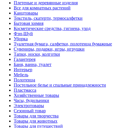
Плетеные и деревянные изделия
Все для комнатных растений
Канцтовары
Текстиль, скатерти, термосалфетки
Бытовая химия
Косметические средства, гигиена, уход
Фэн-Шуй
Уборка
Туалетная бумага, салфетки, полотенца бумажные
Сувениры, подарки, игры, игрушки
Тапки, носки, колготки
Галантерея
Баня, ванна, туалет
Интерьер
Мебель
Полотенца
Постельное белье и спальные принадлежности
Пластмасса
Хозяйственные товары
Часы, будильники
Электротовары
Сезонный товар
Товары для творчества
Товары для животных
Товары для путешествий