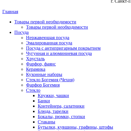
г. Санкт-
Главная
Товары первой необходимости
Товары первой необходимости
Посуда
Нержавеющая посуда
Эмалированная посуда
Посуда с антипригарным покрытием
Чугунная и алюминиевая посуда
Хрусталь
Фарфор, фаянс
Керамика
Кухонные наборы
Стекло Богемия (Чехия)
Фарфор Богемия
Стекло
Кружки, чашки
Банки
Контейнера, салатники
Блюда, тарелки
Бокалы, рюмки, стопки
Стаканы
Бутылки, кувшины, графины, штофы