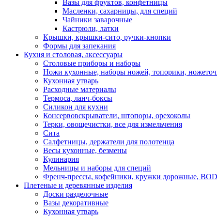
Вазы для фруктов, конфетницы
Масленки, сахарницы, для специй
Чайники заварочные
Кастрюли, латки
Крышки, крышки-сито, ручки-кнопки
Формы для запекания
Кухня и столовая, аксессуары
Столовые приборы и наборы
Ножи кухонные, наборы ножей, топорики, ножето
Кухонная утварь
Расходные материалы
Термоса, ланч-боксы
Силикон для кухни
Консервовскрыватели, штопоры, орехоколы
Терки, овощечистки, все для измельчения
Сита
Салфетницы, держатели для полотенца
Весы кухонные, безмены
Кулинария
Мельницы и наборы для специй
Френч-прессы, кофейники, кружки дорожные, B
Плетеные и деревянные изделия
Доски разделочные
Вазы декоративные
Кухонная утварь