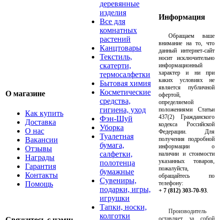
деревянные
изделия
Информация
Все для
комнатных
Обращаем ваше
растений
внимание на то, что
Канцтовары
данный интернет-сайт
Текстиль,
носит исключительно
скатерти,
информационный
характер и ни при
термосалфетки
каких условиях не
Бытовая химия
является публичной
Косметические
О магазине
офертой,
средства,
определяемой
гигиена, уход
положениями Статьи
Как купить
437(2) Гражданского
Фэн-Шуй
Доставка
кодекса Российской
Уборка
О нас
Федерации. Для
Туалетная
Вакансии
получения подробной
бумага,
информации о
Отзывы
салфетки,
наличии и стоимости
Награды
указанных товаров,
полотенца
Гарантия
пожалуйста,
бумажные
Контакты
обращайтесь по
Сувениры,
Помощь
телефону:
подарки, игры,
+ 7 (812) 303-70-93
.
игрушки
Тапки, носки,
Производитель
колготки
оставляет за собой
Свяжитесь с нами: