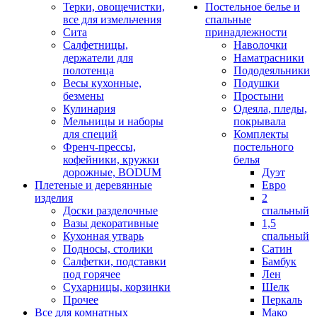
Терки, овощечистки,
Постельное белье и
все для измельчения
спальные
Сита
принадлежности
Салфетницы,
Наволочки
держатели для
Наматрасники
полотенца
Пододеяльники
Весы кухонные,
Подушки
безмены
Простыни
Кулинария
Одеяла, пледы,
Мельницы и наборы
покрывала
для специй
Комплекты
Френч-прессы,
постельного
кофейники, кружки
белья
дорожные, BODUM
Дуэт
Плетеные и деревянные
Евро
изделия
2
Доски разделочные
спальный
Вазы декоративные
1,5
Кухонная утварь
спальный
Подносы, столики
Сатин
Салфетки, подставки
Бамбук
под горячее
Лен
Сухарницы, корзинки
Шелк
Прочее
Перкаль
Все для комнатных
Мако