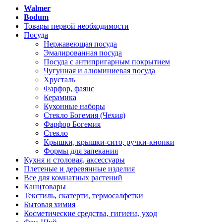
Walmer
Bodum
Товары первой необходимости
Посуда
Нержавеющая посуда
Эмалированная посуда
Посуда с антипригарным покрытием
Чугунная и алюминиевая посуда
Хрусталь
Фарфор, фаянс
Керамика
Кухонные наборы
Стекло Богемия (Чехия)
Фарфор Богемия
Стекло
Крышки, крышки-сито, ручки-кнопки
Формы для запекания
Кухня и столовая, аксессуары
Плетеные и деревянные изделия
Все для комнатных растений
Канцтовары
Текстиль, скатерти, термосалфетки
Бытовая химия
Косметические средства, гигиена, уход