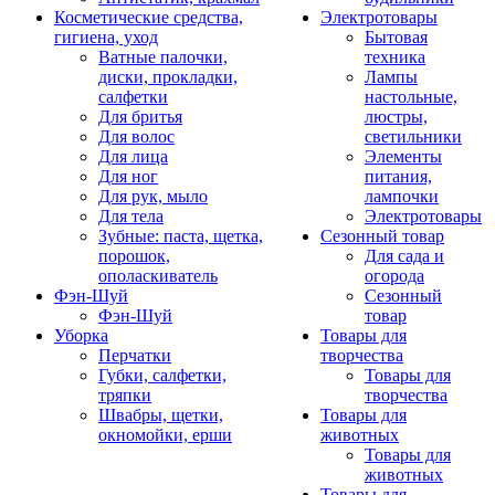
Косметические средства,
Электротовары
гигиена, уход
Бытовая
Ватные палочки,
техника
диски, прокладки,
Лампы
салфетки
настольные,
Для бритья
люстры,
Для волос
светильники
Для лица
Элементы
Для ног
питания,
Для рук, мыло
лампочки
Для тела
Электротовары
Зубные: паста, щетка,
Сезонный товар
порошок,
Для сада и
ополаскиватель
огорода
Фэн-Шуй
Сезонный
Фэн-Шуй
товар
Уборка
Товары для
Перчатки
творчества
Губки, салфетки,
Товары для
тряпки
творчества
Швабры, щетки,
Товары для
окномойки, ерши
животных
Товары для
животных
Товары для