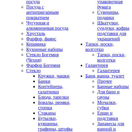
посуда
упаковочная
Посуда с
бумага
антипригарным
Сувениры,
покрытием
подарки
Чугунная и
Шкатулки,
алюминиевая посуда
сундуки, кофры
Хрусталь
подставки для
Фарфор, фаянс
украшений
Керамика
Тапки, носки,
Кухонные наборы
колготки
Стекло Богемия
Тапки, носки,
(Чехия)
колготки
Фарфор Богемия
Галантерея
Стекло
Галантерея
Кружки, чашки
Баня, ванна, туалет
Банки
Прочее
Контейнера,
Банные наборы
салатники
Для бани и
Блюда, тарелки
сауны
Бокалы, рюмки,
Мочалки,
стопки
губки
Стаканы
Ерши и
Бутылки,
подставки
кувшины,
Занавесы для
графины, штофы
ванной и