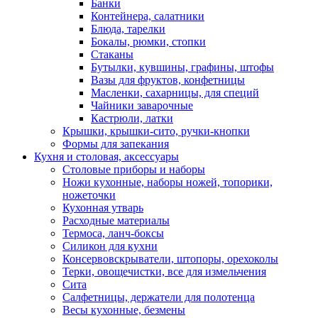
Банки
Контейнера, салатники
Блюда, тарелки
Бокалы, рюмки, стопки
Стаканы
Бутылки, кувшины, графины, штофы
Вазы для фруктов, конфетницы
Масленки, сахарницы, для специй
Чайники заварочные
Кастрюли, латки
Крышки, крышки-сито, ручки-кнопки
Формы для запекания
Кухня и столовая, аксессуары
Столовые приборы и наборы
Ножи кухонные, наборы ножей, топорики,
ножеточки
Кухонная утварь
Расходные материалы
Термоса, ланч-боксы
Силикон для кухни
Консервовскрыватели, штопоры, орехоколы
Терки, овощечистки, все для измельчения
Сита
Салфетницы, держатели для полотенца
Весы кухонные, безмены