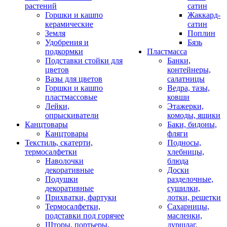
растений
сатин
Горшки и кашпо
Жаккард-
керамические
сатин
Земля
Поплин
Удобрения и
Бязь
подкормки
Пластмасса
Подставки стойки для
Банки,
цветов
контейнеры,
Вазы для цветов
салатницы
Горшки и кашпо
Ведра, тазы,
пластмассовые
ковши
Лейки,
Этажерки,
опрыскиватели
комоды, ящики
Канцтовары
Баки, бидоны,
Канцтовары
фляги
Текстиль, скатерти,
Подносы,
термосалфетки
хлебницы,
Наволочки
блюда
декоративные
Доски
Подушки
разделочные,
декоративные
сушилки,
Прихватки, фартуки
лотки, решетки
Термосалфетки,
Сахарницы,
подставки под горячее
масленки,
Шторы, портьеры,
дуршлаг,