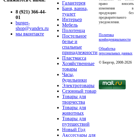
Галантерея
право вносить
Баня, ванна,
изменения в
8 (921) 366-44-
продукцию без
туалет
01
предварительного
Интерьер
уведомления.
burger-
Мебель
shop@yandex.ru
Полотенца
мы вконтакте
Политика
Постельное
конфиденциальности
белье и
спальные
Обработка
принадлежности
персональных данных
Пластмасса
© Бюргер, 2008-2026
Хозяйственные
товары
Часы,
будильники
Электротовары
Сезонный товар
Товары для
творчества
Товары для
животных
Товары для
путешествий
Новый Год
Акссесуары для