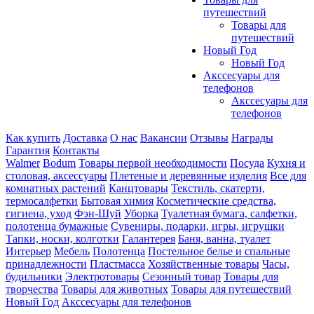
путешествий
Товары для
путешествий
Новый Год
Новый Год
Акссесуары для
телефонов
Акссесуары для
телефонов
Как купить
Доставка
О нас
Вакансии
Отзывы
Награды
Гарантия
Контакты
Walmer
Bodum
Товары первой необходимости
Посуда
Кухня и
столовая, аксессуары
Плетеные и деревянные изделия
Все для
комнатных растений
Канцтовары
Текстиль, скатерти,
термосалфетки
Бытовая химия
Косметические средства,
гигиена, уход
Фэн-Шуй
Уборка
Туалетная бумага, салфетки,
полотенца бумажные
Сувениры, подарки, игры, игрушки
Тапки, носки, колготки
Галантерея
Баня, ванна, туалет
Интерьер
Мебель
Полотенца
Постельное белье и спальные
принадлежности
Пластмасса
Хозяйственные товары
Часы,
будильники
Электротовары
Сезонный товар
Товары для
творчества
Товары для животных
Товары для путешествий
Новый Год
Акссесуары для телефонов