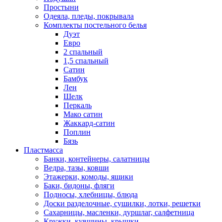
Простыни
Одеяла, пледы, покрывала
Комплекты постельного белья
Дуэт
Евро
2 спальный
1,5 спальный
Сатин
Бамбук
Лен
Шелк
Перкаль
Мако сатин
Жаккард-сатин
Поплин
Бязь
Пластмасса
Банки, контейнеры, салатницы
Ведра, тазы, ковши
Этажерки, комоды, ящики
Баки, бидоны, фляги
Подносы, хлебницы, блюда
Доски разделочные, сушилки, лотки, решетки
Сахарницы, масленки, дуршлаг, салфетница
Кружки, кувшины, крышки