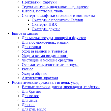
Прихватки, фартуки
Термосалфетки, подставки под горячее
Шторы, портьеры, тюль
Скатерти, салфетки столовые и комплекты
Скатерти с пропиткой Тефлон
Скатерти ПВХ
Скатерти другие
Бытовая химия
Для мытья посуды, овощей и фруктов
Для посудомоечных машин
Для стирки
Уход за ванной и туалетом
Уход за всеми видами плит
Чистящие и моющие средства
Освежители, очистители воздуха
Разное
Уход за обувью
Антистатик, крахмал
Косметические средства, гигиена, уход
Ватные палочки, диски, прокладки, салфетки
Для бритья
Для волос
Для лица
Для ног
Для рук, мыло