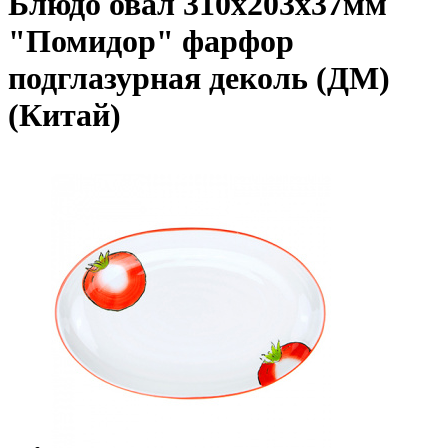
Блюдо овал 310х203х37мм
"Помидор" фарфор
подглазурная деколь (ДМ)
(Китай)