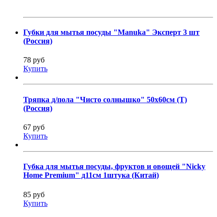
Губки для мытья посуды "Manuka" Эксперт 3 шт
(Россия)
78 руб
Купить
Тряпка д/пола "Чисто солнышко" 50х60см (Т)
(Россия)
67 руб
Купить
Губка для мытья посуды, фруктов и овощей "Nicky
Home Premium" д11см 1штука (Китай)
85 руб
Купить