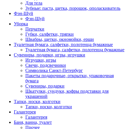
Для тела
Зубные: паста, щетка, порошок, ополаскиватель
Фэн-Шуй
Фэн-Шуй
Уборка
Перчатки
Губки, салфетки, тряпки
Швабры, щетки, окномойки, ерши
Туалетная бумага, салфетки, полотенца бумажные
Туалетная бумага, салфетки, полотенца бумажные
Сувениры, подарки, игры, игрушки
Игрушки, игры
Свечи, подсвечники
Символика Санкт-Петербург
Пакеты подарочные, открытки, упаковочная
бумага
Сувениры, подарки
Шкатулки, сундуки, кофры подставки для
украшений
Тапки, носки, колготки
Тапки, носки, колготки
Галантерея
Галантерея
Баня, ванна, туалет
Прочее