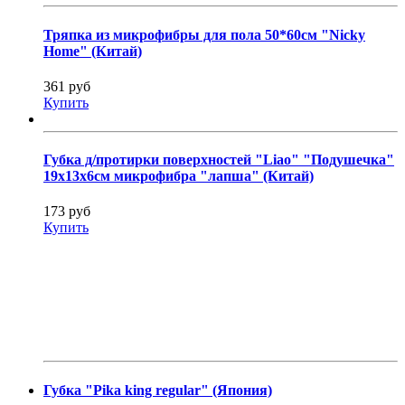
Тряпка из микрофибры для пола 50*60см "Nicky
Home" (Китай)
361 руб
Купить
Губка д/протирки поверхностей "Liao" "Подушечка"
19х13х6см микрофибра "лапша" (Китай)
173 руб
Купить
Губка "Pika king regular" (Япония)