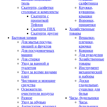
тюль
салфетница
Скатерти, салфетки
Кружки,
столовые и комплекты
кувшины,
Скатерти с
крышки
пропиткой
Воронки,
Тефлон
прищепки
Скатерти ПВХ
Хозяйственные
Скатерти другие
товары
Бытовая химия
Вешалки-
Для мытья посуды,
плечики,
овощей и фруктов
крючки
Для посудомоечных
Коврики
машин
Для рукоделия
Для стирки
Хозяйственные
Уход за ванной и
товары
туалетом
Инструмент
Уход за всеми видами
механический
плит
и наборы
Чистящие и моющие
Доски
средства
гладильные,
Освежители,
сушилки для
очистители воздуха
белья
Разное
Часы, будильники
Уход за обувью
Часы,
Антистатик, крахмал
будильники