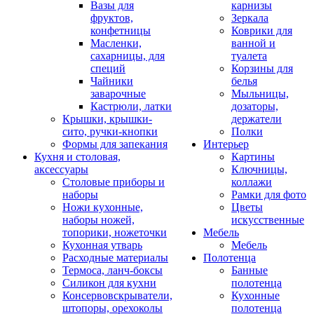
Вазы для
карнизы
фруктов,
Зеркала
конфетницы
Коврики для
Масленки,
ванной и
сахарницы, для
туалета
специй
Корзины для
Чайники
белья
заварочные
Мыльницы,
Кастрюли, латки
дозаторы,
Крышки, крышки-
держатели
сито, ручки-кнопки
Полки
Формы для запекания
Интерьер
Кухня и столовая,
Картины
аксессуары
Ключницы,
Столовые приборы и
коллажи
наборы
Рамки для фото
Ножи кухонные,
Цветы
наборы ножей,
искусственные
топорики, ножеточки
Мебель
Кухонная утварь
Мебель
Расходные материалы
Полотенца
Термоса, ланч-боксы
Банные
Силикон для кухни
полотенца
Консервовскрыватели,
Кухонные
штопоры, орехоколы
полотенца