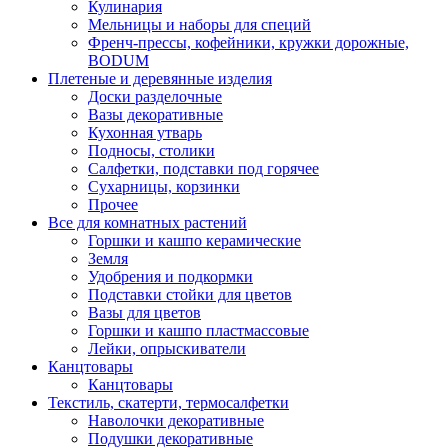
Кулинария
Мельницы и наборы для специй
Френч-прессы, кофейники, кружки дорожные,
BODUM
Плетеные и деревянные изделия
Доски разделочные
Вазы декоративные
Кухонная утварь
Подносы, столики
Салфетки, подставки под горячее
Сухарницы, корзинки
Прочее
Все для комнатных растений
Горшки и кашпо керамические
Земля
Удобрения и подкормки
Подставки стойки для цветов
Вазы для цветов
Горшки и кашпо пластмассовые
Лейки, опрыскиватели
Канцтовары
Канцтовары
Текстиль, скатерти, термосалфетки
Наволочки декоративные
Подушки декоративные