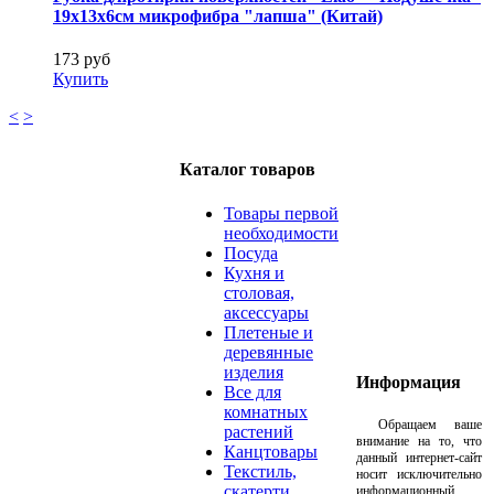
19х13х6см микрофибра "лапша" (Китай)
173 руб
Купить
<
>
Каталог товаров
Товары первой
необходимости
Посуда
Кухня и
столовая,
аксессуары
Плетеные и
деревянные
изделия
Информация
Все для
комнатных
Обращаем ваше
растений
внимание на то, что
Канцтовары
данный интернет-сайт
Текстиль,
носит исключительно
скатерти,
информационный