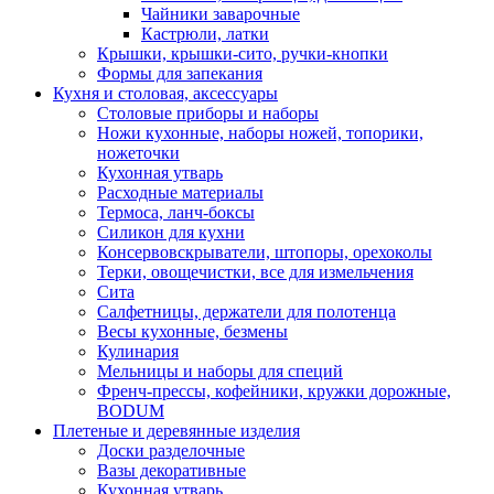
Чайники заварочные
Кастрюли, латки
Крышки, крышки-сито, ручки-кнопки
Формы для запекания
Кухня и столовая, аксессуары
Столовые приборы и наборы
Ножи кухонные, наборы ножей, топорики,
ножеточки
Кухонная утварь
Расходные материалы
Термоса, ланч-боксы
Силикон для кухни
Консервовскрыватели, штопоры, орехоколы
Терки, овощечистки, все для измельчения
Сита
Салфетницы, держатели для полотенца
Весы кухонные, безмены
Кулинария
Мельницы и наборы для специй
Френч-прессы, кофейники, кружки дорожные,
BODUM
Плетеные и деревянные изделия
Доски разделочные
Вазы декоративные
Кухонная утварь