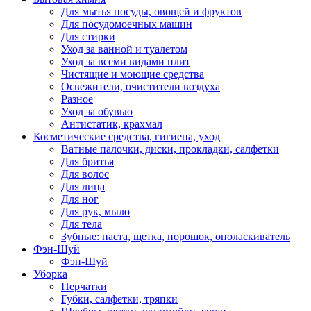
Для мытья посуды, овощей и фруктов
Для посудомоечных машин
Для стирки
Уход за ванной и туалетом
Уход за всеми видами плит
Чистящие и моющие средства
Освежители, очистители воздуха
Разное
Уход за обувью
Антистатик, крахмал
Косметические средства, гигиена, уход
Ватные палочки, диски, прокладки, салфетки
Для бритья
Для волос
Для лица
Для ног
Для рук, мыло
Для тела
Зубные: паста, щетка, порошок, ополаскиватель
Фэн-Шуй
Фэн-Шуй
Уборка
Перчатки
Губки, салфетки, тряпки