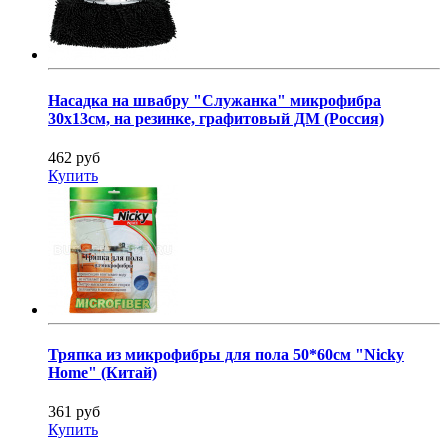
Насадка на швабру "Служанка" микрофибра
30х13см, на резинке, графитовый ДМ (Россия)
462 руб
Купить
Тряпка из микрофибры для пола 50*60см "Nicky
Home" (Китай)
361 руб
Купить