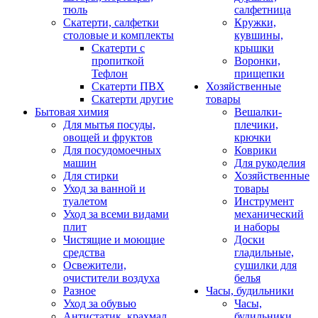
тюль
салфетница
Скатерти, салфетки
Кружки,
столовые и комплекты
кувшины,
Скатерти с
крышки
пропиткой
Воронки,
Тефлон
прищепки
Скатерти ПВХ
Хозяйственные
Скатерти другие
товары
Бытовая химия
Вешалки-
Для мытья посуды,
плечики,
овощей и фруктов
крючки
Для посудомоечных
Коврики
машин
Для рукоделия
Для стирки
Хозяйственные
Уход за ванной и
товары
туалетом
Инструмент
Уход за всеми видами
механический
плит
и наборы
Чистящие и моющие
Доски
средства
гладильные,
Освежители,
сушилки для
очистители воздуха
белья
Разное
Часы, будильники
Уход за обувью
Часы,
Антистатик, крахмал
будильники