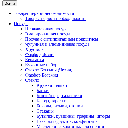
Товары первой необходимости
Товары первой необходимости
Посуда
Нержавеющая посуда
Эмалированная посуда
Посуда с антипригарным покрытием
Чугунная и алюминиевая посуда
Хрусталь
Фарфор, фаянс
Керамика
Кухонные наборы
Стекло Богемия (Чехия)
Фарфор Богемия
Стекло
Кружки, чашки
Банки
Контейнера, салатники
Блюда, тарелки
Бокалы, рюмки, стопки
Стаканы
Бутылки, кувшины, графины, штофы
Вазы для фруктов, конфетницы
Масленки, сахарницы, для специй