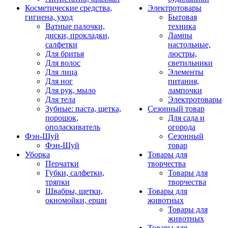
Косметические средства,
Электротовары
гигиена, уход
Бытовая
Ватные палочки,
техника
диски, прокладки,
Лампы
салфетки
настольные,
Для бритья
люстры,
Для волос
светильники
Для лица
Элементы
Для ног
питания,
Для рук, мыло
лампочки
Для тела
Электротовары
Зубные: паста, щетка,
Сезонный товар
порошок,
Для сада и
ополаскиватель
огорода
Фэн-Шуй
Сезонный
Фэн-Шуй
товар
Уборка
Товары для
Перчатки
творчества
Губки, салфетки,
Товары для
тряпки
творчества
Швабры, щетки,
Товары для
окномойки, ерши
животных
Товары для
животных
Товары для