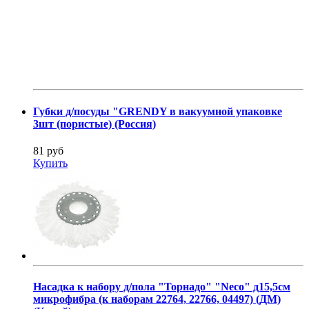
Губки д/посуды "GRENDY в вакуумной упаковке
3шт (пористые) (Россия)
81 руб
Купить
Насадка к набору д/пола "Торнадо" "Neco" д15,5см
микрофибра (к наборам 22764, 22766, 04497) (ДМ)