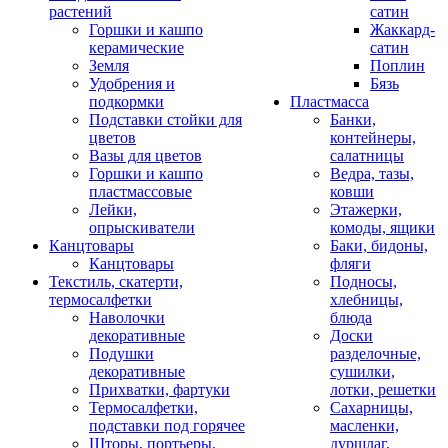
растений
сатин
Горшки и кашпо
Жаккард-
керамические
сатин
Земля
Поплин
Удобрения и
Бязь
подкормки
Пластмасса
Подставки стойки для
Банки,
цветов
контейнеры,
Вазы для цветов
салатницы
Горшки и кашпо
Ведра, тазы,
пластмассовые
ковши
Лейки,
Этажерки,
опрыскиватели
комоды, ящики
Канцтовары
Баки, бидоны,
Канцтовары
фляги
Текстиль, скатерти,
Подносы,
термосалфетки
хлебницы,
Наволочки
блюда
декоративные
Доски
Подушки
разделочные,
декоративные
сушилки,
Прихватки, фартуки
лотки, решетки
Термосалфетки,
Сахарницы,
подставки под горячее
масленки,
Шторы, портьеры,
дуршлаг,