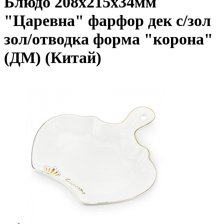
Блюдо 208х215х34мм
"Царевна" фарфор дек с/зол
зол/отводка форма "корона"
(ДМ) (Китай)