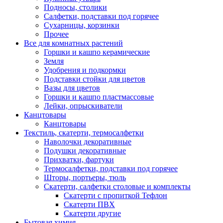
Подносы, столики
Салфетки, подставки под горячее
Сухарницы, корзинки
Прочее
Все для комнатных растений
Горшки и кашпо керамические
Земля
Удобрения и подкормки
Подставки стойки для цветов
Вазы для цветов
Горшки и кашпо пластмассовые
Лейки, опрыскиватели
Канцтовары
Канцтовары
Текстиль, скатерти, термосалфетки
Наволочки декоративные
Подушки декоративные
Прихватки, фартуки
Термосалфетки, подставки под горячее
Шторы, портьеры, тюль
Скатерти, салфетки столовые и комплекты
Скатерти с пропиткой Тефлон
Скатерти ПВХ
Скатерти другие
Бытовая химия