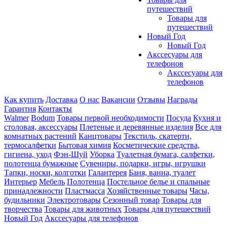
путешествий
Товары для
путешествий
Новый Год
Новый Год
Акссесуары для
телефонов
Акссесуары для
телефонов
Как купить
Доставка
О нас
Вакансии
Отзывы
Награды
Гарантия
Контакты
Walmer
Bodum
Товары первой необходимости
Посуда
Кухня и
столовая, аксессуары
Плетеные и деревянные изделия
Все для
комнатных растений
Канцтовары
Текстиль, скатерти,
термосалфетки
Бытовая химия
Косметические средства,
гигиена, уход
Фэн-Шуй
Уборка
Туалетная бумага, салфетки,
полотенца бумажные
Сувениры, подарки, игры, игрушки
Тапки, носки, колготки
Галантерея
Баня, ванна, туалет
Интерьер
Мебель
Полотенца
Постельное белье и спальные
принадлежности
Пластмасса
Хозяйственные товары
Часы,
будильники
Электротовары
Сезонный товар
Товары для
творчества
Товары для животных
Товары для путешествий
Новый Год
Акссесуары для телефонов