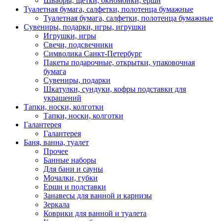
Швабры, щетки, окномойки, ерши
Туалетная бумага, салфетки, полотенца бумажные
Туалетная бумага, салфетки, полотенца бумажные
Сувениры, подарки, игры, игрушки
Игрушки, игры
Свечи, подсвечники
Символика Санкт-Петербург
Пакеты подарочные, открытки, упаковочная
бумага
Сувениры, подарки
Шкатулки, сундуки, кофры подставки для
украшений
Тапки, носки, колготки
Тапки, носки, колготки
Галантерея
Галантерея
Баня, ванна, туалет
Прочее
Банные наборы
Для бани и сауны
Мочалки, губки
Ерши и подставки
Занавесы для ванной и карнизы
Зеркала
Коврики для ванной и туалета