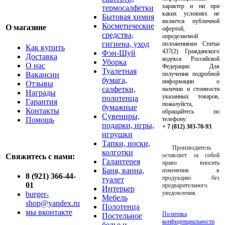
характер и ни при
термосалфетки
каких условиях не
Бытовая химия
является публичной
Косметические
О магазине
офертой,
средства,
определяемой
гигиена, уход
положениями Статьи
Как купить
437(2) Гражданского
Фэн-Шуй
Доставка
кодекса Российской
Уборка
О нас
Федерации. Для
Туалетная
Вакансии
получения подробной
бумага,
информации о
Отзывы
салфетки,
наличии и стоимости
Награды
указанных товаров,
полотенца
Гарантия
пожалуйста,
бумажные
Контакты
обращайтесь по
Сувениры,
Помощь
телефону:
подарки, игры,
+ 7 (812) 303-70-93
.
игрушки
Тапки, носки,
Производитель
колготки
оставляет за собой
Свяжитесь с нами:
Галантерея
право вносить
Баня, ванна,
изменения в
8 (921) 366-44-
продукцию без
туалет
01
предварительного
Интерьер
уведомления.
burger-
Мебель
shop@yandex.ru
Полотенца
мы вконтакте
Политика
Постельное
конфиденциальности
белье и