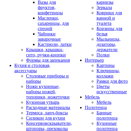
Вазы для
карнизы
фруктов,
Зеркала
конфетницы
Коврики для
Масленки,
ванной и
сахарницы, для
туалета
специй
Корзины для
Чайники
белья
заварочные
Мыльницы,
Кастрюли, латки
дозаторы,
Крышки, крышки-
держатели
сито, ручки-кнопки
Полки
Формы для запекания
Интерьер
Кухня и столовая,
Картины
аксессуары
Ключницы,
Столовые приборы и
коллажи
наборы
Рамки для фото
Ножи кухонные,
Цветы
наборы ножей,
искусственные
топорики, ножеточки
Мебель
Кухонная утварь
Мебель
Расходные материалы
Полотенца
Термоса, ланч-боксы
Банные
Силикон для кухни
полотенца
Консервовскрыватели,
Кухонные
штопоры, орехоколы
полотенца