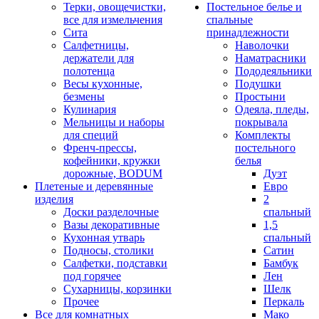
Терки, овощечистки,
Постельное белье и
все для измельчения
спальные
Сита
принадлежности
Салфетницы,
Наволочки
держатели для
Наматрасники
полотенца
Пододеяльники
Весы кухонные,
Подушки
безмены
Простыни
Кулинария
Одеяла, пледы,
Мельницы и наборы
покрывала
для специй
Комплекты
Френч-прессы,
постельного
кофейники, кружки
белья
дорожные, BODUM
Дуэт
Плетеные и деревянные
Евро
изделия
2
Доски разделочные
спальный
Вазы декоративные
1,5
Кухонная утварь
спальный
Подносы, столики
Сатин
Салфетки, подставки
Бамбук
под горячее
Лен
Сухарницы, корзинки
Шелк
Прочее
Перкаль
Все для комнатных
Мако