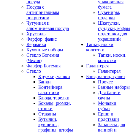
посуда
упаковочная
Посуда с
бумага
антипригарным
Сувениры,
покрытием
подарки
Чугунная и
Шкатулки,
алюминиевая посуда
сундуки, кофры
Хрусталь
подставки для
Фарфор, фаянс
украшений
Керамика
Тапки, носки,
Кухонные наборы
колготки
Стекло Богемия
Тапки, носки,
(Чехия)
колготки
Фарфор Богемия
Галантерея
Стекло
Галантерея
Кружки, чашки
Баня, ванна, туалет
Банки
Прочее
Контейнера,
Банные наборы
салатники
Для бани и
Блюда, тарелки
сауны
Бокалы, рюмки,
Мочалки,
стопки
губки
Стаканы
Ерши и
Бутылки,
подставки
кувшины,
Занавесы для
графины, штофы
ванной и