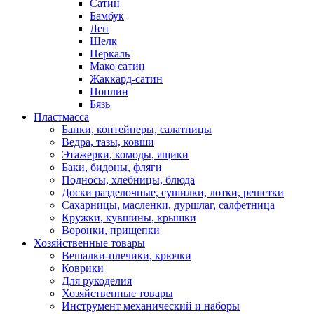
Сатин
Бамбук
Лен
Шелк
Перкаль
Мако сатин
Жаккард-сатин
Поплин
Бязь
Пластмасса
Банки, контейнеры, салатницы
Ведра, тазы, ковши
Этажерки, комоды, ящики
Баки, бидоны, фляги
Подносы, хлебницы, блюда
Доски разделочные, сушилки, лотки, решетки
Сахарницы, масленки, дуршлаг, салфетница
Кружки, кувшины, крышки
Воронки, прищепки
Хозяйственные товары
Вешалки-плечики, крючки
Коврики
Для рукоделия
Хозяйственные товары
Инструмент механический и наборы