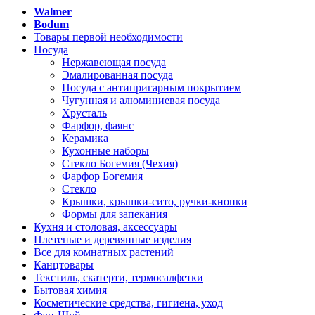
Walmer
Bodum
Товары первой необходимости
Посуда
Нержавеющая посуда
Эмалированная посуда
Посуда с антипригарным покрытием
Чугунная и алюминиевая посуда
Хрусталь
Фарфор, фаянс
Керамика
Кухонные наборы
Стекло Богемия (Чехия)
Фарфор Богемия
Стекло
Крышки, крышки-сито, ручки-кнопки
Формы для запекания
Кухня и столовая, аксессуары
Плетеные и деревянные изделия
Все для комнатных растений
Канцтовары
Текстиль, скатерти, термосалфетки
Бытовая химия
Косметические средства, гигиена, уход