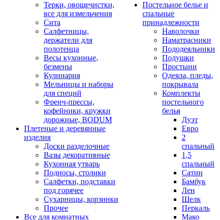
Терки, овощечистки,
Постельное белье и
все для измельчения
спальные
Сита
принадлежности
Салфетницы,
Наволочки
держатели для
Наматрасники
полотенца
Пододеяльники
Весы кухонные,
Подушки
безмены
Простыни
Кулинария
Одеяла, пледы,
Мельницы и наборы
покрывала
для специй
Комплекты
Френч-прессы,
постельного
кофейники, кружки
белья
дорожные, BODUM
Дуэт
Плетеные и деревянные
Евро
изделия
2
Доски разделочные
спальный
Вазы декоративные
1,5
Кухонная утварь
спальный
Подносы, столики
Сатин
Салфетки, подставки
Бамбук
под горячее
Лен
Сухарницы, корзинки
Шелк
Прочее
Перкаль
Все для комнатных
Мако