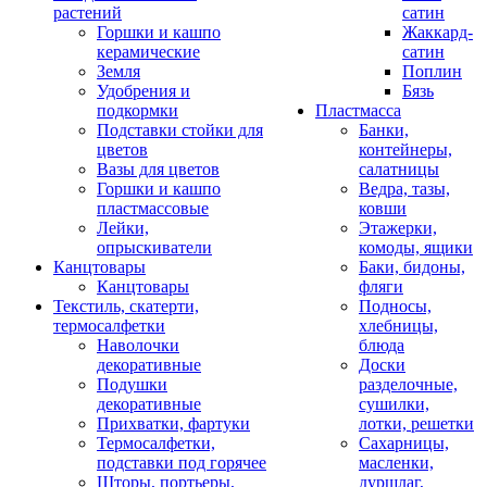
растений
сатин
Горшки и кашпо
Жаккард-
керамические
сатин
Земля
Поплин
Удобрения и
Бязь
подкормки
Пластмасса
Подставки стойки для
Банки,
цветов
контейнеры,
Вазы для цветов
салатницы
Горшки и кашпо
Ведра, тазы,
пластмассовые
ковши
Лейки,
Этажерки,
опрыскиватели
комоды, ящики
Канцтовары
Баки, бидоны,
Канцтовары
фляги
Текстиль, скатерти,
Подносы,
термосалфетки
хлебницы,
Наволочки
блюда
декоративные
Доски
Подушки
разделочные,
декоративные
сушилки,
Прихватки, фартуки
лотки, решетки
Термосалфетки,
Сахарницы,
подставки под горячее
масленки,
Шторы, портьеры,
дуршлаг,