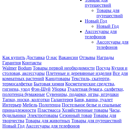
путешествий
Товары для
путешествий
Новый Год
Новый Год
Акссесуары для
телефонов
Акссесуары для
телефонов
Как купить
Доставка
О нас
Вакансии
Отзывы
Награды
Гарантия
Контакты
Walmer
Bodum
Товары первой необходимости
Посуда
Кухня и
столовая, аксессуары
Плетеные и деревянные изделия
Все для
комнатных растений
Канцтовары
Текстиль, скатерти,
термосалфетки
Бытовая химия
Косметические средства,
гигиена, уход
Фэн-Шуй
Уборка
Туалетная бумага, салфетки,
полотенца бумажные
Сувениры, подарки, игры, игрушки
Тапки, носки, колготки
Галантерея
Баня, ванна, туалет
Интерьер
Мебель
Полотенца
Постельное белье и спальные
принадлежности
Пластмасса
Хозяйственные товары
Часы,
будильники
Электротовары
Сезонный товар
Товары для
творчества
Товары для животных
Товары для путешествий
Новый Год
Акссесуары для телефонов