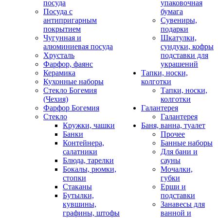
посуда
упаковочная
Посуда с
бумага
антипригарным
Сувениры,
покрытием
подарки
Чугунная и
Шкатулки,
алюминиевая посуда
сундуки, кофры
Хрусталь
подставки для
Фарфор, фаянс
украшений
Керамика
Тапки, носки,
Кухонные наборы
колготки
Стекло Богемия
Тапки, носки,
(Чехия)
колготки
Фарфор Богемия
Галантерея
Стекло
Галантерея
Кружки, чашки
Баня, ванна, туалет
Банки
Прочее
Контейнера,
Банные наборы
салатники
Для бани и
Блюда, тарелки
сауны
Бокалы, рюмки,
Мочалки,
стопки
губки
Стаканы
Ерши и
Бутылки,
подставки
кувшины,
Занавесы для
графины, штофы
ванной и