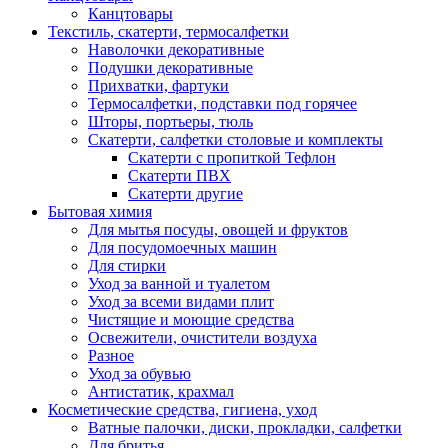
Канцтовары
Текстиль, скатерти, термосалфетки
Наволочки декоративные
Подушки декоративные
Прихватки, фартуки
Термосалфетки, подставки под горячее
Шторы, портьеры, тюль
Скатерти, салфетки столовые и комплекты
Скатерти с пропиткой Тефлон
Скатерти ПВХ
Скатерти другие
Бытовая химия
Для мытья посуды, овощей и фруктов
Для посудомоечных машин
Для стирки
Уход за ванной и туалетом
Уход за всеми видами плит
Чистящие и моющие средства
Освежители, очистители воздуха
Разное
Уход за обувью
Антистатик, крахмал
Косметические средства, гигиена, уход
Ватные палочки, диски, прокладки, салфетки
Для бритья