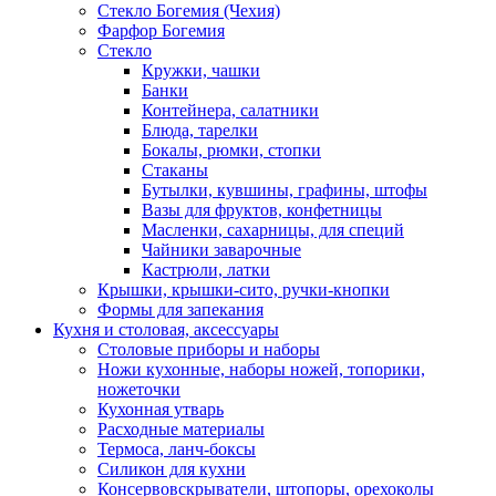
Стекло Богемия (Чехия)
Фарфор Богемия
Стекло
Кружки, чашки
Банки
Контейнера, салатники
Блюда, тарелки
Бокалы, рюмки, стопки
Стаканы
Бутылки, кувшины, графины, штофы
Вазы для фруктов, конфетницы
Масленки, сахарницы, для специй
Чайники заварочные
Кастрюли, латки
Крышки, крышки-сито, ручки-кнопки
Формы для запекания
Кухня и столовая, аксессуары
Столовые приборы и наборы
Ножи кухонные, наборы ножей, топорики,
ножеточки
Кухонная утварь
Расходные материалы
Термоса, ланч-боксы
Силикон для кухни
Консервовскрыватели, штопоры, орехоколы