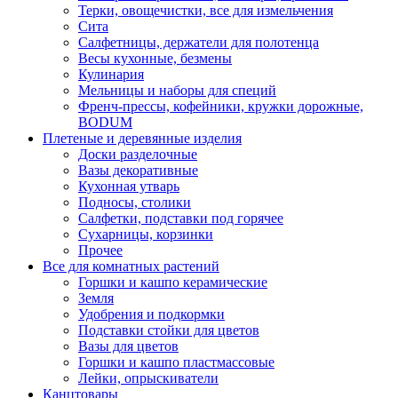
Терки, овощечистки, все для измельчения
Сита
Салфетницы, держатели для полотенца
Весы кухонные, безмены
Кулинария
Мельницы и наборы для специй
Френч-прессы, кофейники, кружки дорожные,
BODUM
Плетеные и деревянные изделия
Доски разделочные
Вазы декоративные
Кухонная утварь
Подносы, столики
Салфетки, подставки под горячее
Сухарницы, корзинки
Прочее
Все для комнатных растений
Горшки и кашпо керамические
Земля
Удобрения и подкормки
Подставки стойки для цветов
Вазы для цветов
Горшки и кашпо пластмассовые
Лейки, опрыскиватели
Канцтовары