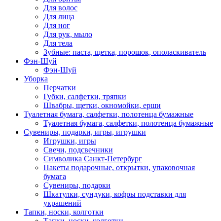
Для волос
Для лица
Для ног
Для рук, мыло
Для тела
Зубные: паста, щетка, порошок, ополаскиватель
Фэн-Шуй
Фэн-Шуй
Уборка
Перчатки
Губки, салфетки, тряпки
Швабры, щетки, окномойки, ерши
Туалетная бумага, салфетки, полотенца бумажные
Туалетная бумага, салфетки, полотенца бумажные
Сувениры, подарки, игры, игрушки
Игрушки, игры
Свечи, подсвечники
Символика Санкт-Петербург
Пакеты подарочные, открытки, упаковочная
бумага
Сувениры, подарки
Шкатулки, сундуки, кофры подставки для
украшений
Тапки, носки, колготки
Тапки, носки, колготки