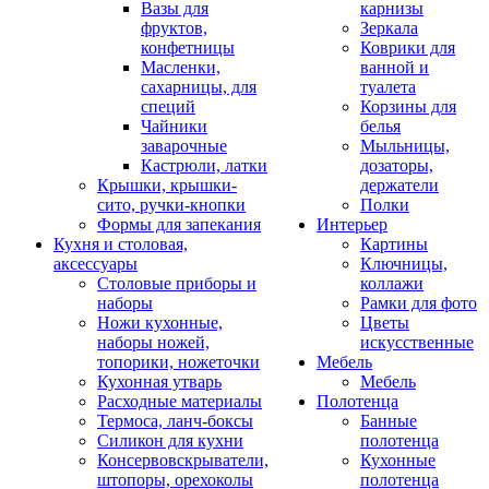
Вазы для
карнизы
фруктов,
Зеркала
конфетницы
Коврики для
Масленки,
ванной и
сахарницы, для
туалета
специй
Корзины для
Чайники
белья
заварочные
Мыльницы,
Кастрюли, латки
дозаторы,
Крышки, крышки-
держатели
сито, ручки-кнопки
Полки
Формы для запекания
Интерьер
Кухня и столовая,
Картины
аксессуары
Ключницы,
Столовые приборы и
коллажи
наборы
Рамки для фото
Ножи кухонные,
Цветы
наборы ножей,
искусственные
топорики, ножеточки
Мебель
Кухонная утварь
Мебель
Расходные материалы
Полотенца
Термоса, ланч-боксы
Банные
Силикон для кухни
полотенца
Консервовскрыватели,
Кухонные
штопоры, орехоколы
полотенца