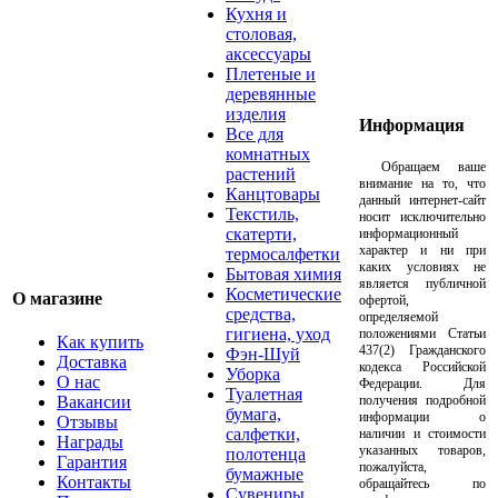
Кухня и
столовая,
аксессуары
Плетеные и
деревянные
изделия
Информация
Все для
комнатных
Обращаем ваше
растений
внимание на то, что
Канцтовары
данный интернет-сайт
Текстиль,
носит исключительно
скатерти,
информационный
характер и ни при
термосалфетки
каких условиях не
Бытовая химия
является публичной
Косметические
О магазине
офертой,
средства,
определяемой
гигиена, уход
положениями Статьи
Как купить
437(2) Гражданского
Фэн-Шуй
Доставка
кодекса Российской
Уборка
О нас
Федерации. Для
Туалетная
Вакансии
получения подробной
бумага,
информации о
Отзывы
салфетки,
наличии и стоимости
Награды
указанных товаров,
полотенца
Гарантия
пожалуйста,
бумажные
Контакты
обращайтесь по
Сувениры,