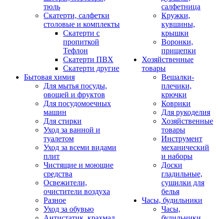
тюль
салфетница
Скатерти, салфетки
Кружки,
столовые и комплекты
кувшины,
Скатерти с
крышки
пропиткой
Воронки,
Тефлон
прищепки
Скатерти ПВХ
Хозяйственные
Скатерти другие
товары
Бытовая химия
Вешалки-
Для мытья посуды,
плечики,
овощей и фруктов
крючки
Для посудомоечных
Коврики
машин
Для рукоделия
Для стирки
Хозяйственные
Уход за ванной и
товары
туалетом
Инструмент
Уход за всеми видами
механический
плит
и наборы
Чистящие и моющие
Доски
средства
гладильные,
Освежители,
сушилки для
очистители воздуха
белья
Разное
Часы, будильники
Уход за обувью
Часы,
Антистатик, крахмал
будильники