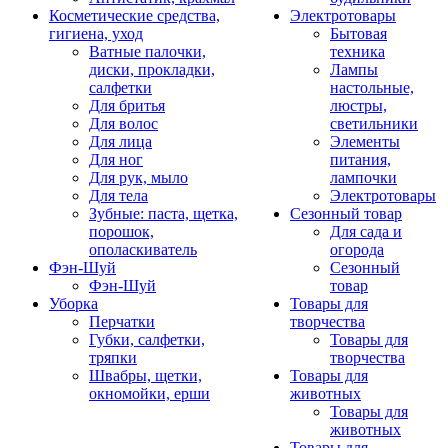
Косметические средства,
Электротовары
гигиена, уход
Бытовая
Ватные палочки,
техника
диски, прокладки,
Лампы
салфетки
настольные,
Для бритья
люстры,
Для волос
светильники
Для лица
Элементы
Для ног
питания,
Для рук, мыло
лампочки
Для тела
Электротовары
Зубные: паста, щетка,
Сезонный товар
порошок,
Для сада и
ополаскиватель
огорода
Фэн-Шуй
Сезонный
Фэн-Шуй
товар
Уборка
Товары для
Перчатки
творчества
Губки, салфетки,
Товары для
тряпки
творчества
Швабры, щетки,
Товары для
окномойки, ерши
животных
Товары для
животных
Товары для