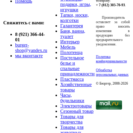
Помощь
телефону:
подарки, игры,
+ 7 (812) 303-70-93
.
игрушки
Тапки, носки,
Производитель
колготки
оставляет за собой
Свяжитесь с нами:
Галантерея
право вносить
Баня, ванна,
изменения в
8 (921) 366-44-
продукцию без
туалет
01
предварительного
Интерьер
уведомления.
burger-
Мебель
shop@yandex.ru
Полотенца
мы вконтакте
Политика
Постельное
конфиденциальности
белье и
спальные
Обработка
принадлежности
персональных данных
Пластмасса
© Бюргер, 2008-2026
Хозяйственные
товары
Часы,
будильники
Электротовары
Сезонный товар
Товары для
творчества
Товары для
животных