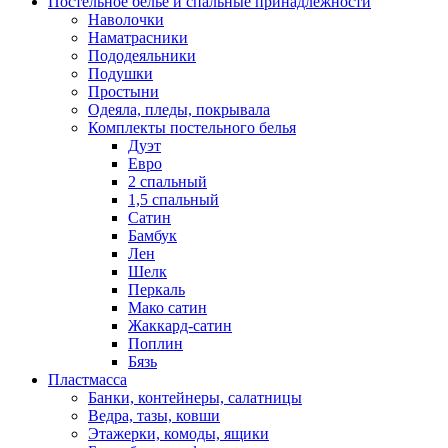
Постельное белье и спальные принадлежности
Наволочки
Наматрасники
Пододеяльники
Подушки
Простыни
Одеяла, пледы, покрывала
Комплекты постельного белья
Дуэт
Евро
2 спальный
1,5 спальный
Сатин
Бамбук
Лен
Шелк
Перкаль
Мако сатин
Жаккард-сатин
Поплин
Бязь
Пластмасса
Банки, контейнеры, салатницы
Ведра, тазы, ковши
Этажерки, комоды, ящики