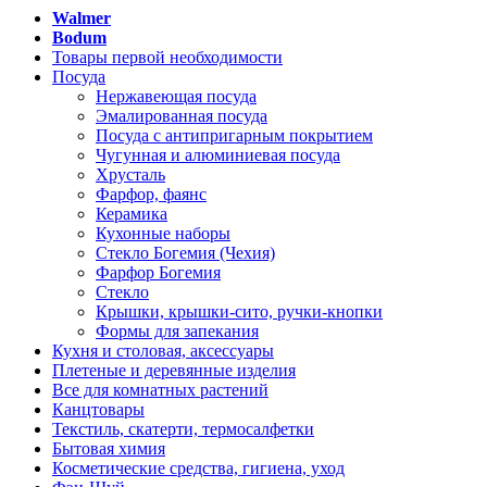
Walmer
Bodum
Товары первой необходимости
Посуда
Нержавеющая посуда
Эмалированная посуда
Посуда с антипригарным покрытием
Чугунная и алюминиевая посуда
Хрусталь
Фарфор, фаянс
Керамика
Кухонные наборы
Стекло Богемия (Чехия)
Фарфор Богемия
Стекло
Крышки, крышки-сито, ручки-кнопки
Формы для запекания
Кухня и столовая, аксессуары
Плетеные и деревянные изделия
Все для комнатных растений
Канцтовары
Текстиль, скатерти, термосалфетки
Бытовая химия
Косметические средства, гигиена, уход