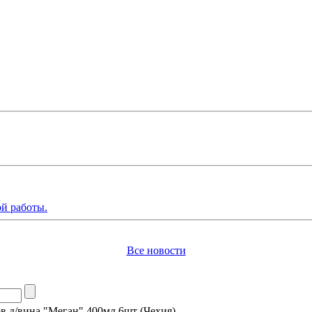
й работы.
Все новости
в д/вина "Меган" 400мл 6шт (Чехия)