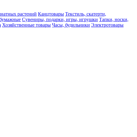
мнатных растений
Канцтовары
Текстиль, скатерти,
а бумажные
Сувениры, подарки, игры, игрушки
Тапки, носки,
а
Хозяйственные товары
Часы, будильники
Электротовары