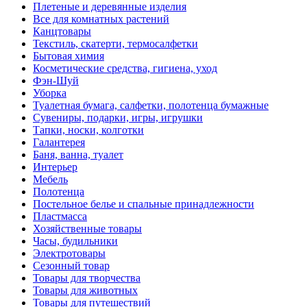
Плетеные и деревянные изделия
Все для комнатных растений
Канцтовары
Текстиль, скатерти, термосалфетки
Бытовая химия
Косметические средства, гигиена, уход
Фэн-Шуй
Уборка
Туалетная бумага, салфетки, полотенца бумажные
Сувениры, подарки, игры, игрушки
Тапки, носки, колготки
Галантерея
Баня, ванна, туалет
Интерьер
Мебель
Полотенца
Постельное белье и спальные принадлежности
Пластмасса
Хозяйственные товары
Часы, будильники
Электротовары
Сезонный товар
Товары для творчества
Товары для животных
Товары для путешествий