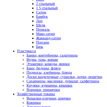
2 спальный
1,5 спальный
Сатин
Бамбук
Лен
Шелк
Перкаль
Мако сатин
Жаккард-сатин
Поплин
Бязь
Пластмасса
Банки, контейнеры, салатницы
Ведра, тазы, ковши
Этажерки, комоды, ящики
Баки, бидоны, фляги
Подносы, хлебницы, блюда
Доски разделочные, сушилки, лотки, решетки
Сахарницы, масленки, дуршлаг, салфетница
Кружки, кувшины, крышки
Воронки, прищепки
Хозяйственные товары
Вешалки-плечики, крючки
Коврики
Для рукоделия