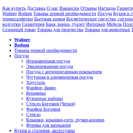
Как купить
Доставка
О нас
Вакансии
Отзывы
Награды
Гарант
Walmer
Bodum
Товары первой необходимости
Посуда
Кухня и с
термосалфетки
Бытовая химия
Косметические средства, гигиен
колготки
Галантерея
Баня, ванна, туалет
Интерьер
Мебель
Поло
Сезонный товар
Товары для творчества
Товары для животных
Walmer
Bodum
Товары первой необходимости
Посуда
Нержавеющая посуда
Эмалированная посуда
Посуда с антипригарным покрытием
Чугунная и алюминиевая посуда
Хрусталь
Фарфор, фаянс
Керамика
Кухонные наборы
Стекло Богемия (Чехия)
Фарфор Богемия
Стекло
Крышки, крышки-сито, ручки-кнопки
Формы для запекания
Кухня и столовая, аксессуары