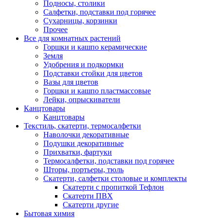
Подносы, столики
Салфетки, подставки под горячее
Сухарницы, корзинки
Прочее
Все для комнатных растений
Горшки и кашпо керамические
Земля
Удобрения и подкормки
Подставки стойки для цветов
Вазы для цветов
Горшки и кашпо пластмассовые
Лейки, опрыскиватели
Канцтовары
Канцтовары
Текстиль, скатерти, термосалфетки
Наволочки декоративные
Подушки декоративные
Прихватки, фартуки
Термосалфетки, подставки под горячее
Шторы, портьеры, тюль
Скатерти, салфетки столовые и комплекты
Скатерти с пропиткой Тефлон
Скатерти ПВХ
Скатерти другие
Бытовая химия