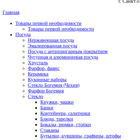
г. Санкт-
Главная
Товары первой необходимости
Товары первой необходимости
Посуда
Нержавеющая посуда
Эмалированная посуда
Посуда с антипригарным покрытием
Чугунная и алюминиевая посуда
Хрусталь
Фарфор, фаянс
Керамика
Кухонные наборы
Стекло Богемия (Чехия)
Фарфор Богемия
Стекло
Кружки, чашки
Банки
Контейнера, салатники
Блюда, тарелки
Бокалы, рюмки, стопки
Стаканы
Бутылки, кувшины, графины, штофы