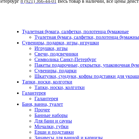
Петербург
8 (921) 366-44-01
Весь товар в наличии, все цены дейс
Туалетная бумага, салфетки, полотенца бумажные
Туалетная бумага, салфетки, полотенца бумажны
Сувениры, подарки, игры, игрушки
Игрушки, игры
Свечи, подсвечники
Символика Санкт-Петербург
Пакеты подарочные, открытки, упаковочная бум
Сувениры, подарки
Шкатулки, сундуки, кофры подставки для укра
Тапки, носки, колготки
Тапки, носки, колготки
Галантерея
Галантерея
Баня, ванна, туалет
Прочее
Банные наборы
Для бани и сауны
Мочалки, губки
Ерши и подставки
Занавесы для ванной и карнизы