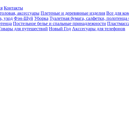
ия
Контакты
толовая, аксессуары
Плетеные и деревянные изделия
Все для ко
а, уход
Фэн-Шуй
Уборка
Туалетная бумага, салфетки, полотенц
тенца
Постельное белье и спальные принадлежности
Пластмасс
Товары для путешествий
Новый Год
Акссесуары для телефонов