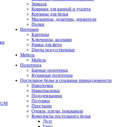
Зеркала
Коврики для ванной и туалета
Корзины для белья
Мыльницы, дозаторы, держатели
Полки
Интерьер
Картины
Ключницы, коллажи
чки
Рамки для фото
Цветы искусственные
Мебель
Мебель
Полотенца
Банные полотенца
Кухонные полотенца
Постельное белье и спальные принадлежности
Наволочки
Наматрасники
Пододеяльники
Подушки
ODUM
Простыни
Одеяла, пледы, покрывала
Комплекты постельного белья
Дуэт
Евро