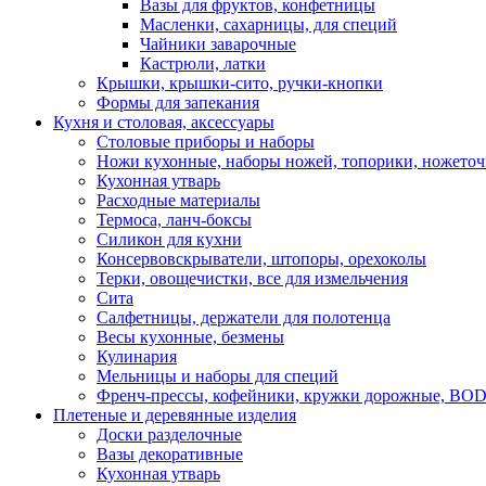
Вазы для фруктов, конфетницы
Масленки, сахарницы, для специй
Чайники заварочные
Кастрюли, латки
Крышки, крышки-сито, ручки-кнопки
Формы для запекания
Кухня и столовая, аксессуары
Столовые приборы и наборы
Ножи кухонные, наборы ножей, топорики, ножето
Кухонная утварь
Расходные материалы
Термоса, ланч-боксы
Силикон для кухни
Консервовскрыватели, штопоры, орехоколы
Терки, овощечистки, все для измельчения
Сита
Салфетницы, держатели для полотенца
Весы кухонные, безмены
Кулинария
Мельницы и наборы для специй
Френч-прессы, кофейники, кружки дорожные, B
Плетеные и деревянные изделия
Доски разделочные
Вазы декоративные
Кухонная утварь