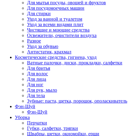
Для мытья посуды, овощей и фруктов
Для посудомоечных машин
Для стирки
Уход за ванной и туалетом
Уход за всеми видами плит
Чистящие и моющие средства
Освежители, очистители воздуха
Разное
Уход за обувью
Антистатик, крахмал
Косметические средства, гигиена, уход
Ватные палочки, диски, прокладки, салфетки
Для бритья
Для волос
Для лица
Для ног
Для рук, мыло
Для тела
Зубные: паста, щетка, порошок, ополаскиватель
Фэн-Шуй
Фэн-Шуй
Уборка
Перчатки
Губки, салфетки, тряпки
Швабры, щетки, окномойки, ерши