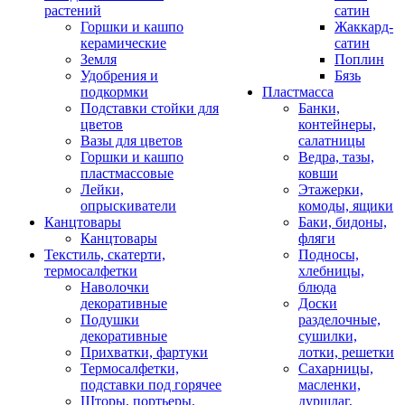
растений
сатин
Горшки и кашпо
Жаккард-
керамические
сатин
Земля
Поплин
Удобрения и
Бязь
подкормки
Пластмасса
Подставки стойки для
Банки,
цветов
контейнеры,
Вазы для цветов
салатницы
Горшки и кашпо
Ведра, тазы,
пластмассовые
ковши
Лейки,
Этажерки,
опрыскиватели
комоды, ящики
Канцтовары
Баки, бидоны,
Канцтовары
фляги
Текстиль, скатерти,
Подносы,
термосалфетки
хлебницы,
Наволочки
блюда
декоративные
Доски
Подушки
разделочные,
декоративные
сушилки,
Прихватки, фартуки
лотки, решетки
Термосалфетки,
Сахарницы,
подставки под горячее
масленки,
Шторы, портьеры,
дуршлаг,