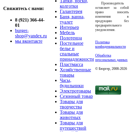
Тапки, носки,
Производитель
колготки
оставляет за собой
Свяжитесь с нами:
Галантерея
право вносить
Баня, ванна,
изменения в
8 (921) 366-44-
продукцию без
туалет
01
предварительного
Интерьер
уведомления.
burger-
Мебель
shop@yandex.ru
Полотенца
мы вконтакте
Политика
Постельное
конфиденциальности
белье и
спальные
Обработка
принадлежности
персональных данных
Пластмасса
© Бюргер, 2008-2026
Хозяйственные
товары
Часы,
будильники
Электротовары
Сезонный товар
Товары для
творчества
Товары для
животных
Товары для
путешествий