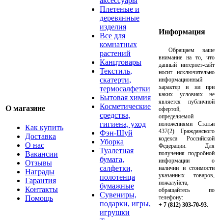
аксессуары
Плетеные и
деревянные
изделия
Информация
Все для
комнатных
Обращаем ваше
растений
внимание на то, что
Канцтовары
данный интернет-сайт
Текстиль,
носит исключительно
скатерти,
информационный
характер и ни при
термосалфетки
каких условиях не
Бытовая химия
является публичной
Косметические
О магазине
офертой,
средства,
определяемой
гигиена, уход
положениями Статьи
Как купить
437(2) Гражданского
Фэн-Шуй
Доставка
кодекса Российской
Уборка
О нас
Федерации. Для
Туалетная
Вакансии
получения подробной
бумага,
информации о
Отзывы
салфетки,
наличии и стоимости
Награды
указанных товаров,
полотенца
Гарантия
пожалуйста,
бумажные
Контакты
обращайтесь по
Сувениры,
Помощь
телефону:
подарки, игры,
+ 7 (812) 303-70-93
.
игрушки