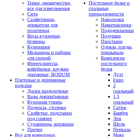
Терки, овощечистки,
Постельное белье и
все для измельчения
спальные
Сита
принадлежности
Салфетницы,
Наволочки
держатели для
Наматрасники
полотенца
Пододеяльники
Весы кухонные,
Подушки
безмены
Простыни
Кулинария
Одеяла, пледы,
Мельницы и наборы
покрывала
для специй
Комплекты
Френч-прессы,
постельного
кофейники, кружки
белья
дорожные, BODUM
Дуэт
Плетеные и деревянные
Евро
изделия
2
Доски разделочные
спальный
Вазы декоративные
1,5
Кухонная утварь
спальный
Подносы, столики
Сатин
Салфетки, подставки
Бамбук
под горячее
Лен
Сухарницы, корзинки
Шелк
Прочее
Перкаль
Все для комнатных
Мако