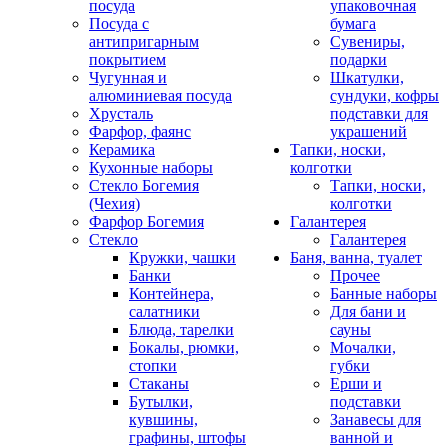
посуда
упаковочная
Посуда с
бумага
антипригарным
Сувениры,
покрытием
подарки
Чугунная и
Шкатулки,
алюминиевая посуда
сундуки, кофры
Хрусталь
подставки для
Фарфор, фаянс
украшений
Керамика
Тапки, носки,
Кухонные наборы
колготки
Стекло Богемия
Тапки, носки,
(Чехия)
колготки
Фарфор Богемия
Галантерея
Стекло
Галантерея
Кружки, чашки
Баня, ванна, туалет
Банки
Прочее
Контейнера,
Банные наборы
салатники
Для бани и
Блюда, тарелки
сауны
Бокалы, рюмки,
Мочалки,
стопки
губки
Стаканы
Ерши и
Бутылки,
подставки
кувшины,
Занавесы для
графины, штофы
ванной и