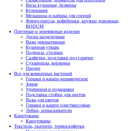
Весы кухонные, безмены
Кулинария
Мельницы и наборы для специй
Френч-прессы, кофейники, кружки дорожные,
BODUM
Плетеные и деревянные изделия
Доски разделочные
Вазы декоративные
Кухонная утварь
Подносы, столики
Салфетки, подставки под горячее
Сухарницы, корзинки
Прочее
Все для комнатных растений
Горшки и кашпо керамические
Земля
Удобрения и подкормки
Подставки стойки для цветов
Вазы для цветов
Горшки и кашпо пластмассовые
Лейки, опрыскиватели
Канцтовары
Канцтовары
Текстиль, скатерти, термосалфетки