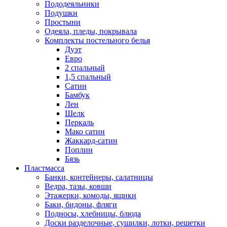
Пододеяльники
Подушки
Простыни
Одеяла, пледы, покрывала
Комплекты постельного белья
Дуэт
Евро
2 спальный
1,5 спальный
Сатин
Бамбук
Лен
Шелк
Перкаль
Мако сатин
Жаккард-сатин
Поплин
Бязь
Пластмасса
Банки, контейнеры, салатницы
Ведра, тазы, ковши
Этажерки, комоды, ящики
Баки, бидоны, фляги
Подносы, хлебницы, блюда
Доски разделочные, сушилки, лотки, решетки