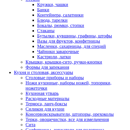
Кружки, чашки
Банки
Контейнера, салатники
Блюда, тарелки
Бокалы, рюмки, стопки
Стаканы
Бутылки, кувшины, графины, штофы
Вазы для фруктов, конфетницы
Масленки, сахарницы, для специй
Чайники заварочные
Кастрюли, латки
Крышки, крышки-сито, ручки-кнопки
Формы для запекания
Кухня и столовая, аксессуары
Столовые приборы и наборы
Ножи кухонные, наборы ножей, топорики,
ножеточки
Кухонная утварь
Расходные материалы
Термоса, ланч-боксы
Силикон для кухни
Консервовскрыватели, штопоры, орехоколы
Терки, овощечистки, все для измельчения
Сита
Салфетницы, держатели для полотенца