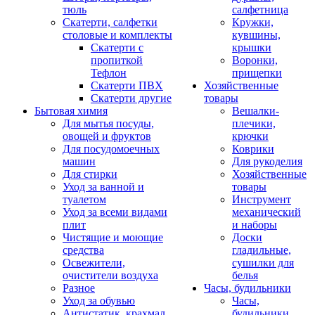
тюль
салфетница
Скатерти, салфетки
Кружки,
столовые и комплекты
кувшины,
Скатерти с
крышки
пропиткой
Воронки,
Тефлон
прищепки
Скатерти ПВХ
Хозяйственные
Скатерти другие
товары
Бытовая химия
Вешалки-
Для мытья посуды,
плечики,
овощей и фруктов
крючки
Для посудомоечных
Коврики
машин
Для рукоделия
Для стирки
Хозяйственные
Уход за ванной и
товары
туалетом
Инструмент
Уход за всеми видами
механический
плит
и наборы
Чистящие и моющие
Доски
средства
гладильные,
Освежители,
сушилки для
очистители воздуха
белья
Разное
Часы, будильники
Уход за обувью
Часы,
Антистатик, крахмал
будильники