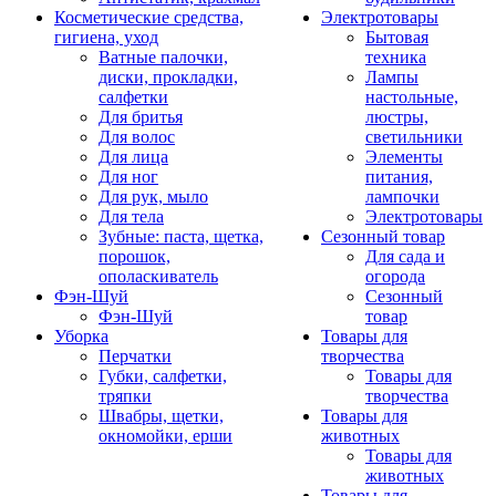
Косметические средства,
Электротовары
гигиена, уход
Бытовая
Ватные палочки,
техника
диски, прокладки,
Лампы
салфетки
настольные,
Для бритья
люстры,
Для волос
светильники
Для лица
Элементы
Для ног
питания,
Для рук, мыло
лампочки
Для тела
Электротовары
Зубные: паста, щетка,
Сезонный товар
порошок,
Для сада и
ополаскиватель
огорода
Фэн-Шуй
Сезонный
Фэн-Шуй
товар
Уборка
Товары для
Перчатки
творчества
Губки, салфетки,
Товары для
тряпки
творчества
Швабры, щетки,
Товары для
окномойки, ерши
животных
Товары для
животных
Товары для