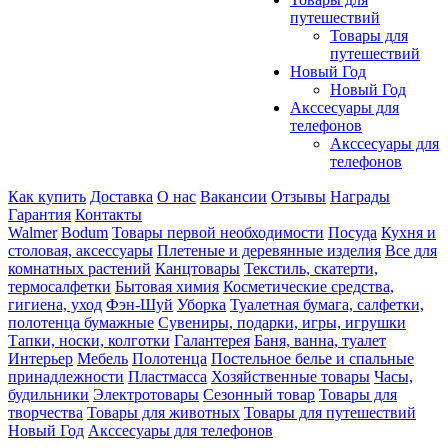
путешествий
Товары для
путешествий
Новый Год
Новый Год
Акссесуары для
телефонов
Акссесуары для
телефонов
Как купить
Доставка
О нас
Вакансии
Отзывы
Награды
Гарантия
Контакты
Walmer
Bodum
Товары первой необходимости
Посуда
Кухня и
столовая, аксессуары
Плетеные и деревянные изделия
Все для
комнатных растений
Канцтовары
Текстиль, скатерти,
термосалфетки
Бытовая химия
Косметические средства,
гигиена, уход
Фэн-Шуй
Уборка
Туалетная бумага, салфетки,
полотенца бумажные
Сувениры, подарки, игры, игрушки
Тапки, носки, колготки
Галантерея
Баня, ванна, туалет
Интерьер
Мебель
Полотенца
Постельное белье и спальные
принадлежности
Пластмасса
Хозяйственные товары
Часы,
будильники
Электротовары
Сезонный товар
Товары для
творчества
Товары для животных
Товары для путешествий
Новый Год
Акссесуары для телефонов