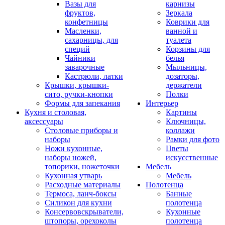
Вазы для
карнизы
фруктов,
Зеркала
конфетницы
Коврики для
Масленки,
ванной и
сахарницы, для
туалета
специй
Корзины для
Чайники
белья
заварочные
Мыльницы,
Кастрюли, латки
дозаторы,
Крышки, крышки-
держатели
сито, ручки-кнопки
Полки
Формы для запекания
Интерьер
Кухня и столовая,
Картины
аксессуары
Ключницы,
Столовые приборы и
коллажи
наборы
Рамки для фото
Ножи кухонные,
Цветы
наборы ножей,
искусственные
топорики, ножеточки
Мебель
Кухонная утварь
Мебель
Расходные материалы
Полотенца
Термоса, ланч-боксы
Банные
Силикон для кухни
полотенца
Консервовскрыватели,
Кухонные
штопоры, орехоколы
полотенца