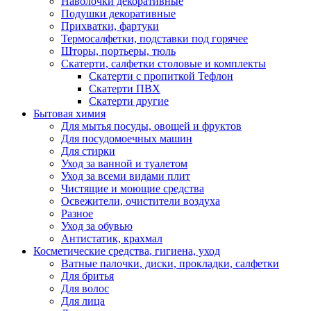
Наволочки декоративные
Подушки декоративные
Прихватки, фартуки
Термосалфетки, подставки под горячее
Шторы, портьеры, тюль
Скатерти, салфетки столовые и комплекты
Скатерти с пропиткой Тефлон
Скатерти ПВХ
Скатерти другие
Бытовая химия
Для мытья посуды, овощей и фруктов
Для посудомоечных машин
Для стирки
Уход за ванной и туалетом
Уход за всеми видами плит
Чистящие и моющие средства
Освежители, очистители воздуха
Разное
Уход за обувью
Антистатик, крахмал
Косметические средства, гигиена, уход
Ватные палочки, диски, прокладки, салфетки
Для бритья
Для волос
Для лица