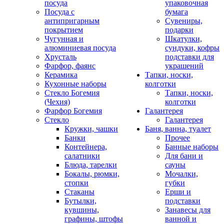
посуда
упаковочная
Посуда с
бумага
антипригарным
Сувениры,
покрытием
подарки
Чугунная и
Шкатулки,
алюминиевая посуда
сундуки, кофры
Хрусталь
подставки для
Фарфор, фаянс
украшений
Керамика
Тапки, носки,
Кухонные наборы
колготки
Стекло Богемия
Тапки, носки,
(Чехия)
колготки
Фарфор Богемия
Галантерея
Стекло
Галантерея
Кружки, чашки
Баня, ванна, туалет
Банки
Прочее
Контейнера,
Банные наборы
салатники
Для бани и
Блюда, тарелки
сауны
Бокалы, рюмки,
Мочалки,
стопки
губки
Стаканы
Ерши и
Бутылки,
подставки
кувшины,
Занавесы для
графины, штофы
ванной и