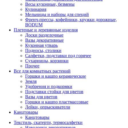
Весы кухонные, безмены
Кулинария
Мельницы и наборы для специй
Френч-прессы, кофейники, кружки дорожные,
BODUM
Плетеные и деревянные изделия
Доски разделочные
Вазы декоративные
Кухонная утварь
Подносы, столики
Салфетки, подставки под горячее
Сухарницы, корзинки
Прочее
Все для комнатных растений
Горшки и кашпо керамические
Земля
Удобрения и подкормки
Подставки стойки для цветов
Вазы для цветов
Горшки и кашпо пластмассовые
Лейки, опрыскиватели
Канцтовары
Канцтовары
Текстиль, скатерти, термосалфетки
Наволочки декоративные