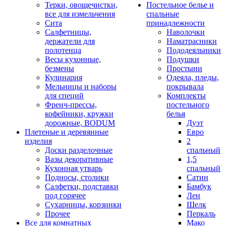
Терки, овощечистки,
Постельное белье и
все для измельчения
спальные
Сита
принадлежности
Салфетницы,
Наволочки
держатели для
Наматрасники
полотенца
Пододеяльники
Весы кухонные,
Подушки
безмены
Простыни
Кулинария
Одеяла, пледы,
Мельницы и наборы
покрывала
для специй
Комплекты
Френч-прессы,
постельного
кофейники, кружки
белья
дорожные, BODUM
Дуэт
Плетеные и деревянные
Евро
изделия
2
Доски разделочные
спальный
Вазы декоративные
1,5
Кухонная утварь
спальный
Подносы, столики
Сатин
Салфетки, подставки
Бамбук
под горячее
Лен
Сухарницы, корзинки
Шелк
Прочее
Перкаль
Все для комнатных
Мако