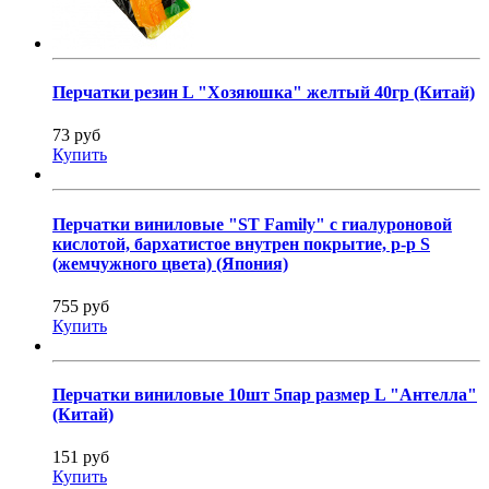
Перчатки резин L "Хозяюшка" желтый 40гр (Китай)
73 руб
Купить
Перчатки виниловые "ST Family" с гиалуроновой
кислотой, бархатистое внутрен покрытие, р-р S
(жемчужного цвета) (Япония)
755 руб
Купить
Перчатки виниловые 10шт 5пар размер L "Антелла"
(Китай)
151 руб
Купить