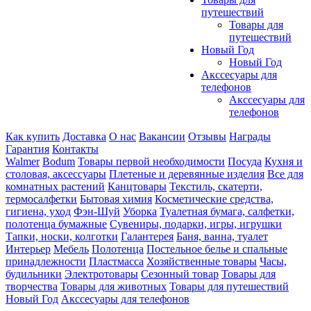
путешествий
Товары для
путешествий
Новый Год
Новый Год
Акссесуары для
телефонов
Акссесуары для
телефонов
Как купить
Доставка
О нас
Вакансии
Отзывы
Награды
Гарантия
Контакты
Walmer
Bodum
Товары первой необходимости
Посуда
Кухня и
столовая, аксессуары
Плетеные и деревянные изделия
Все для
комнатных растений
Канцтовары
Текстиль, скатерти,
термосалфетки
Бытовая химия
Косметические средства,
гигиена, уход
Фэн-Шуй
Уборка
Туалетная бумага, салфетки,
полотенца бумажные
Сувениры, подарки, игры, игрушки
Тапки, носки, колготки
Галантерея
Баня, ванна, туалет
Интерьер
Мебель
Полотенца
Постельное белье и спальные
принадлежности
Пластмасса
Хозяйственные товары
Часы,
будильники
Электротовары
Сезонный товар
Товары для
творчества
Товары для животных
Товары для путешествий
Новый Год
Акссесуары для телефонов