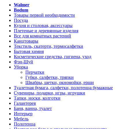
Walmer
Bodum
Товары первой необходимости
Посуда
Кухня и столовая, аксессуары
Плетеные и деревянные изделия
Все для комнатных растений
Канцтовары
Текстиль, скатерти, термосалфетки
Бытовая химия
Косметические средства, гигиена, уход
Фэн-Шуй
Уборка
Перчатки
Губки, салфетки, тряпки
Швабры, щетки, окномойки, ерши
Туалетная бумага, салфетки, полотенца бумажные
Сувениры, подарки, игры, игрушки
Тапки, носки, колготки
Галантерея
Баня, ванна, туалет
Интерьер
Мебель
Полотенца