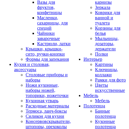
Вазы для
карнизы
фруктов,
Зеркала
конфетницы
Коврики для
Масленки,
ванной и
сахарницы, для
туалета
специй
Корзины для
Чайники
белья
заварочные
Мыльницы,
Кастрюли, латки
дозаторы,
Крышки, крышки-
держатели
сито, ручки-кнопки
Полки
Формы для запекания
Интерьер
Кухня и столовая,
Картины
аксессуары
Ключницы,
Столовые приборы и
коллажи
наборы
Рамки для фото
Ножи кухонные,
Цветы
наборы ножей,
искусственные
топорики, ножеточки
Мебель
Кухонная утварь
Мебель
Расходные материалы
Полотенца
Термоса, ланч-боксы
Банные
Силикон для кухни
полотенца
Консервовскрыватели,
Кухонные
штопоры, орехоколы
полотенца