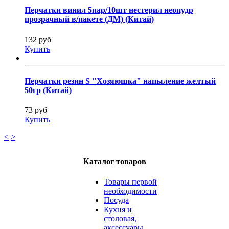
Перчатки винил 5пар/10шт нестерил неопудр
прозрачный в/пакете (ДМ) (Китай)
132 руб
Купить
Перчатки резин S "Хозяюшка" напыление желтый
50гр (Китай)
73 руб
Купить
<
>
Каталог товаров
Товары первой
необходимости
Посуда
Кухня и
столовая,
аксессуары