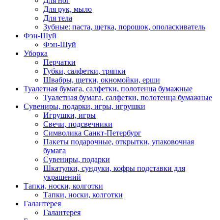
Для ног
Для рук, мыло
Для тела
Зубные: паста, щетка, порошок, ополаскиватель
Фэн-Шуй
Фэн-Шуй
Уборка
Перчатки
Губки, салфетки, тряпки
Швабры, щетки, окномойки, ерши
Туалетная бумага, салфетки, полотенца бумажные
Туалетная бумага, салфетки, полотенца бумажные
Сувениры, подарки, игры, игрушки
Игрушки, игры
Свечи, подсвечники
Символика Санкт-Петербург
Пакеты подарочные, открытки, упаковочная
бумага
Сувениры, подарки
Шкатулки, сундуки, кофры подставки для
украшений
Тапки, носки, колготки
Тапки, носки, колготки
Галантерея
Галантерея