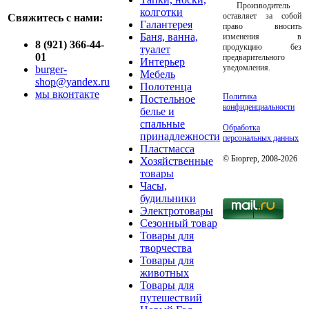
Производитель
колготки
оставляет за собой
Свяжитесь с нами:
Галантерея
право вносить
Баня, ванна,
изменения в
8 (921) 366-44-
продукцию без
туалет
01
предварительного
Интерьер
уведомления.
burger-
Мебель
shop@yandex.ru
Полотенца
мы вконтакте
Политика
Постельное
конфиденциальности
белье и
спальные
Обработка
принадлежности
персональных данных
Пластмасса
© Бюргер, 2008-2026
Хозяйственные
товары
Часы,
будильники
Электротовары
Сезонный товар
Товары для
творчества
Товары для
животных
Товары для
путешествий