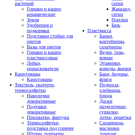
растений
сатин
Горшки и кашпо
Жаккард-
керамические
сатин
Земля
Поплин
Удобрения и
Бязь
подкормки
Пластмасса
Подставки стойки для
Банки,
цветов
контейнеры,
Вазы для цветов
салатницы
Горшки и кашпо
Ведра, тазы,
пластмассовые
ковши
Лейки,
Этажерки,
опрыскиватели
комоды, ящики
Канцтовары
Баки, бидоны,
Канцтовары
фляги
Текстиль, скатерти,
Подносы,
термосалфетки
хлебницы,
Наволочки
блюда
декоративные
Доски
Подушки
разделочные,
декоративные
сушилки,
Прихватки, фартуки
лотки, решетки
Термосалфетки,
Сахарницы,
подставки под горячее
масленки,
Шторы, портьеры,
дуршлаг,