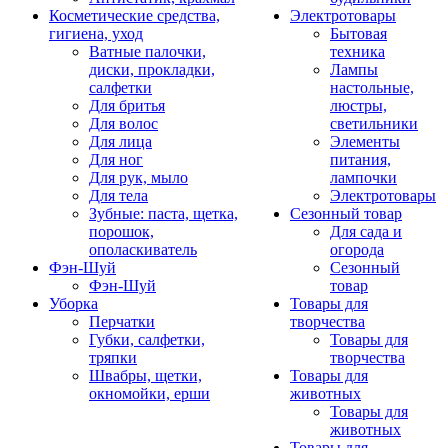
Косметические средства,
Электротовары
гигиена, уход
Бытовая
Ватные палочки,
техника
диски, прокладки,
Лампы
салфетки
настольные,
Для бритья
люстры,
Для волос
светильники
Для лица
Элементы
Для ног
питания,
Для рук, мыло
лампочки
Для тела
Электротовары
Зубные: паста, щетка,
Сезонный товар
порошок,
Для сада и
ополаскиватель
огорода
Фэн-Шуй
Сезонный
Фэн-Шуй
товар
Уборка
Товары для
Перчатки
творчества
Губки, салфетки,
Товары для
тряпки
творчества
Швабры, щетки,
Товары для
окномойки, ерши
животных
Товары для
животных
Товары для