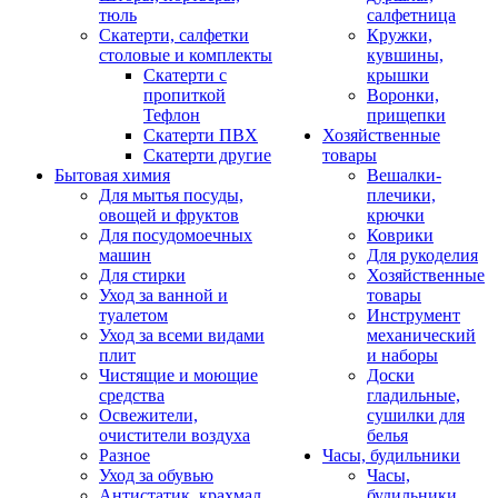
тюль
салфетница
Скатерти, салфетки
Кружки,
столовые и комплекты
кувшины,
Скатерти с
крышки
пропиткой
Воронки,
Тефлон
прищепки
Скатерти ПВХ
Хозяйственные
Скатерти другие
товары
Бытовая химия
Вешалки-
Для мытья посуды,
плечики,
овощей и фруктов
крючки
Для посудомоечных
Коврики
машин
Для рукоделия
Для стирки
Хозяйственные
Уход за ванной и
товары
туалетом
Инструмент
Уход за всеми видами
механический
плит
и наборы
Чистящие и моющие
Доски
средства
гладильные,
Освежители,
сушилки для
очистители воздуха
белья
Разное
Часы, будильники
Уход за обувью
Часы,
Антистатик, крахмал
будильники