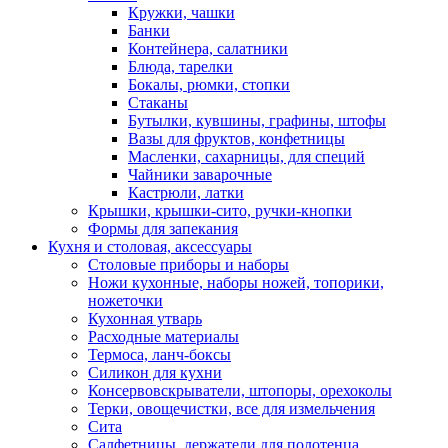
Кружки, чашки
Банки
Контейнера, салатники
Блюда, тарелки
Бокалы, рюмки, стопки
Стаканы
Бутылки, кувшины, графины, штофы
Вазы для фруктов, конфетницы
Масленки, сахарницы, для специй
Чайники заварочные
Кастрюли, латки
Крышки, крышки-сито, ручки-кнопки
Формы для запекания
Кухня и столовая, аксессуары
Столовые приборы и наборы
Ножи кухонные, наборы ножей, топорики,
ножеточки
Кухонная утварь
Расходные материалы
Термоса, ланч-боксы
Силикон для кухни
Консервовскрыватели, штопоры, орехоколы
Терки, овощечистки, все для измельчения
Сита
Салфетницы, держатели для полотенца