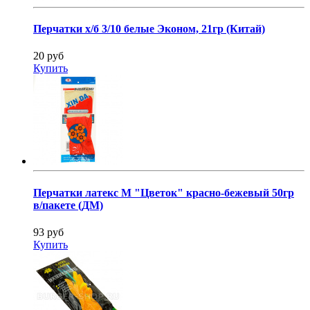
Перчатки х/б 3/10 белые Эконом, 21гр (Китай)
20 руб
Купить
Перчатки латекс M "Цветок" красно-бежевый 50гр
в/пакете (ДМ)
93 руб
Купить