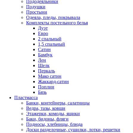
Пододеяльники
Подушки
Простыни
Одеяла, пледы, покрывала
Комплекты постельного белья
Дуэт
Евро
2 спальный
1,5 спальный
Сатин
Бамбук
Лен
Шелк
Перкаль
Мако сатин
Жаккард-сатин
Поплин
Бязь
Пластмасса
Банки, контейнеры, салатницы
Ведра, тазы, ковши
Этажерки, комоды, ящики
Баки, бидоны, фляги
Подносы, хлебницы, блюда
Доски разделочные, сушилки, лотки, решетки