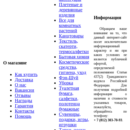
Плетеные и
деревянные
изделия
Информация
Все для
комнатных
Обращаем ваше
растений
внимание на то, что
Канцтовары
данный интернет-сайт
Текстиль,
носит исключительно
скатерти,
информационный
характер и ни при
термосалфетки
каких условиях не
Бытовая химия
является публичной
Косметические
О магазине
офертой,
средства,
определяемой
гигиена, уход
положениями Статьи
Как купить
437(2) Гражданского
Фэн-Шуй
Доставка
кодекса Российской
Уборка
О нас
Федерации. Для
Туалетная
Вакансии
получения подробной
бумага,
информации о
Отзывы
салфетки,
наличии и стоимости
Награды
указанных товаров,
полотенца
Гарантия
пожалуйста,
бумажные
Контакты
обращайтесь по
Сувениры,
Помощь
телефону:
подарки, игры,
+ 7 (812) 303-70-93
.
игрушки
Тапки, носки,