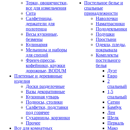
Терки, овощечистки,
Постельное белье и
все для измельчения
спальные
Сита
принадлежности
Салфетницы,
Наволочки
держатели для
Наматрасники
полотенца
Пододеяльники
Весы кухонные,
Подушки
безмены
Простыни
Кулинария
Одеяла, пледы,
Мельницы и наборы
покрывала
для специй
Комплекты
Френч-прессы,
постельного
кофейники, кружки
белья
дорожные, BODUM
Дуэт
Плетеные и деревянные
Евро
изделия
2
Доски разделочные
спальный
Вазы декоративные
1,5
Кухонная утварь
спальный
Подносы, столики
Сатин
Салфетки, подставки
Бамбук
под горячее
Лен
Сухарницы, корзинки
Шелк
Прочее
Перкаль
Все для комнатных
Мако