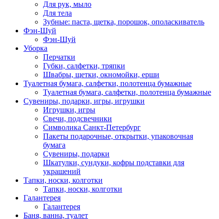
Для рук, мыло
Для тела
Зубные: паста, щетка, порошок, ополаскиватель
Фэн-Шуй
Фэн-Шуй
Уборка
Перчатки
Губки, салфетки, тряпки
Швабры, щетки, окномойки, ерши
Туалетная бумага, салфетки, полотенца бумажные
Туалетная бумага, салфетки, полотенца бумажные
Сувениры, подарки, игры, игрушки
Игрушки, игры
Свечи, подсвечники
Символика Санкт-Петербург
Пакеты подарочные, открытки, упаковочная
бумага
Сувениры, подарки
Шкатулки, сундуки, кофры подставки для
украшений
Тапки, носки, колготки
Тапки, носки, колготки
Галантерея
Галантерея
Баня, ванна, туалет