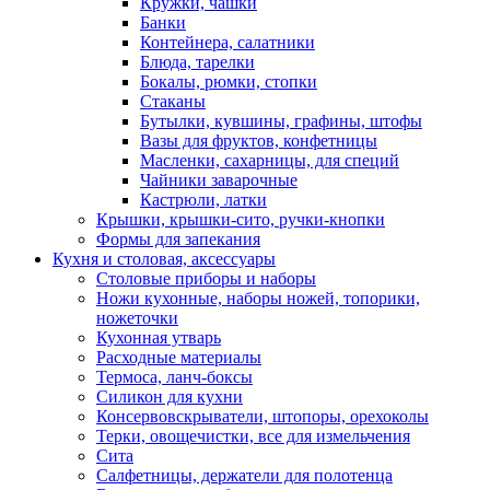
Кружки, чашки
Банки
Контейнера, салатники
Блюда, тарелки
Бокалы, рюмки, стопки
Стаканы
Бутылки, кувшины, графины, штофы
Вазы для фруктов, конфетницы
Масленки, сахарницы, для специй
Чайники заварочные
Кастрюли, латки
Крышки, крышки-сито, ручки-кнопки
Формы для запекания
Кухня и столовая, аксессуары
Столовые приборы и наборы
Ножи кухонные, наборы ножей, топорики,
ножеточки
Кухонная утварь
Расходные материалы
Термоса, ланч-боксы
Силикон для кухни
Консервовскрыватели, штопоры, орехоколы
Терки, овощечистки, все для измельчения
Сита
Салфетницы, держатели для полотенца