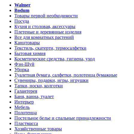
Walmer
Bodum
Товары первой необходимости
Посуда
Кухня и столовая, аксессуары
Плетеные и деревянные изделия
Все для комнатных растений
Канцтовары
Текстиль, скатерти, термосалфетки
Бытовая химия
Косметические средства, гигиена, уход
Фэн-Шуй
Уборка
Туалетная бумага, салфетки, полотенца бумажные
Сувениры, подарки, игры, игрушки
Тапки, носки, колготки
Галантерея
Баня, ванна, туалет
Интерьер
Мебель
Полотенца
Постельное белье и спальные принадлежности
Пластмасса
Хозяйственные товары