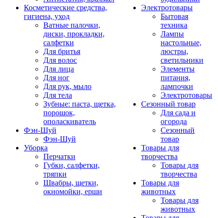
Косметические средства,
Электротовары
гигиена, уход
Бытовая
Ватные палочки,
техника
диски, прокладки,
Лампы
салфетки
настольные,
Для бритья
люстры,
Для волос
светильники
Для лица
Элементы
Для ног
питания,
Для рук, мыло
лампочки
Для тела
Электротовары
Зубные: паста, щетка,
Сезонный товар
порошок,
Для сада и
ополаскиватель
огорода
Фэн-Шуй
Сезонный
Фэн-Шуй
товар
Уборка
Товары для
Перчатки
творчества
Губки, салфетки,
Товары для
тряпки
творчества
Швабры, щетки,
Товары для
окномойки, ерши
животных
Товары для
животных
Товары для