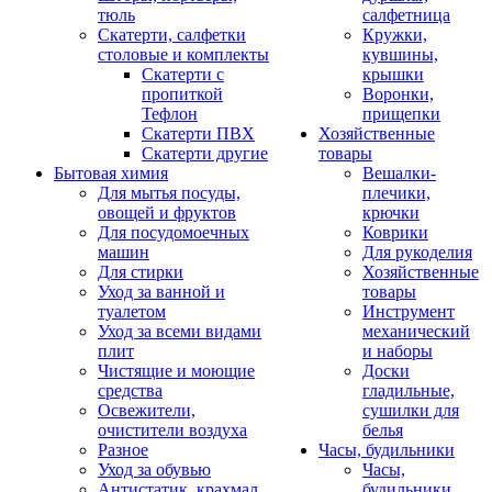
тюль
салфетница
Скатерти, салфетки
Кружки,
столовые и комплекты
кувшины,
Скатерти с
крышки
пропиткой
Воронки,
Тефлон
прищепки
Скатерти ПВХ
Хозяйственные
Скатерти другие
товары
Бытовая химия
Вешалки-
Для мытья посуды,
плечики,
овощей и фруктов
крючки
Для посудомоечных
Коврики
машин
Для рукоделия
Для стирки
Хозяйственные
Уход за ванной и
товары
туалетом
Инструмент
Уход за всеми видами
механический
плит
и наборы
Чистящие и моющие
Доски
средства
гладильные,
Освежители,
сушилки для
очистители воздуха
белья
Разное
Часы, будильники
Уход за обувью
Часы,
Антистатик, крахмал
будильники