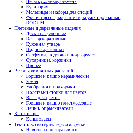
Весы кухонные, безмены
Кулинария
Мельницы и наборы для специй
Френч-прессы, кофейники, кружки дорожные,
BODUM
Плетеные и деревянные изделия
Доски разделочные
Вазы декоративные
Кухонная утварь
Подносы, столики
Салфетки, подставки под горячее
Сухарницы, корзинки
Прочее
Все для комнатных растений
Горшки и кашпо керамические
Земля
Удобрения и подкормки
Подставки стойки для цветов
Вазы для цветов
Горшки и кашпо пластмассовые
Лейки, опрыскиватели
Канцтовары
Канцтовары
Текстиль, скатерти, термосалфетки
Наволочки декоративные