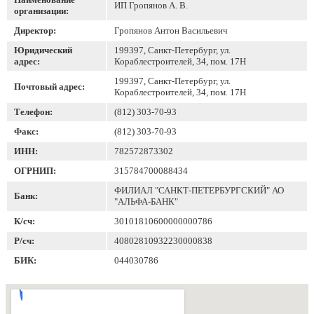
ИП Гропянов А. В.
организации:
Директор:
Гропянов Антон Васильевич
Юридический
199397, Санкт-Петербург, ул.
адрес:
Кораблестроителей, 34, пом. 17Н
199397, Санкт-Петербург, ул.
Почтовый адрес:
Кораблестроителей, 34, пом. 17Н
Телефон:
(812) 303-70-93
Факс:
(812) 303-70-93
ИНН:
782572873302
ОГРНИП:
315784700088434
ФИЛИАЛ "САНКТ-ПЕТЕРБУРГСКИЙ" АО
Банк:
"АЛЬФА-БАНК"
К/сч:
30101810600000000786
Р/сч:
40802810932230000838
БИК:
044030786