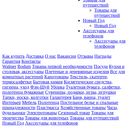
путешествий
Товары для
путешествий
Новый Год
Новый Год
Акссесуары для
телефонов
Акссесуары для
телефонов
Как купить
Доставка
О нас
Вакансии
Отзывы
Награды
Гарантия
Контакты
Walmer
Bodum
Товары первой необходимости
Посуда
Кухня и
столовая, аксессуары
Плетеные и деревянные изделия
Все для
комнатных растений
Канцтовары
Текстиль, скатерти,
термосалфетки
Бытовая химия
Косметические средства,
гигиена, уход
Фэн-Шуй
Уборка
Туалетная бумага, салфетки,
полотенца бумажные
Сувениры, подарки, игры, игрушки
Тапки, носки, колготки
Галантерея
Баня, ванна, туалет
Интерьер
Мебель
Полотенца
Постельное белье и спальные
принадлежности
Пластмасса
Хозяйственные товары
Часы,
будильники
Электротовары
Сезонный товар
Товары для
творчества
Товары для животных
Товары для путешествий
Новый Год
Акссесуары для телефонов