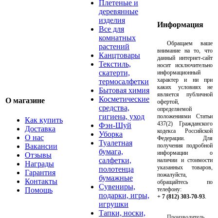
Плетеные и
деревянные
изделия
Информация
Все для
комнатных
Обращаем ваше
растений
внимание на то, что
Канцтовары
данный интернет-сайт
Текстиль,
носит исключительно
скатерти,
информационный
характер и ни при
термосалфетки
каких условиях не
Бытовая химия
является публичной
Косметические
О магазине
офертой,
средства,
определяемой
гигиена, уход
положениями Статьи
Как купить
437(2) Гражданского
Фэн-Шуй
Доставка
кодекса Российской
Уборка
О нас
Федерации. Для
Туалетная
Вакансии
получения подробной
бумага,
информации о
Отзывы
салфетки,
наличии и стоимости
Награды
указанных товаров,
полотенца
Гарантия
пожалуйста,
бумажные
Контакты
обращайтесь по
Сувениры,
Помощь
телефону:
подарки, игры,
+ 7 (812) 303-70-93
.
игрушки
Тапки, носки,
Производитель