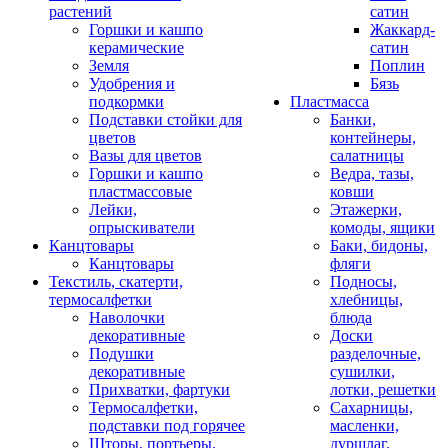
растений
сатин
Горшки и кашпо
Жаккард-
керамические
сатин
Земля
Поплин
Удобрения и
Бязь
подкормки
Пластмасса
Подставки стойки для
Банки,
цветов
контейнеры,
Вазы для цветов
салатницы
Горшки и кашпо
Ведра, тазы,
пластмассовые
ковши
Лейки,
Этажерки,
опрыскиватели
комоды, ящики
Канцтовары
Баки, бидоны,
Канцтовары
фляги
Текстиль, скатерти,
Подносы,
термосалфетки
хлебницы,
Наволочки
блюда
декоративные
Доски
Подушки
разделочные,
декоративные
сушилки,
Прихватки, фартуки
лотки, решетки
Термосалфетки,
Сахарницы,
подставки под горячее
масленки,
Шторы, портьеры,
дуршлаг,