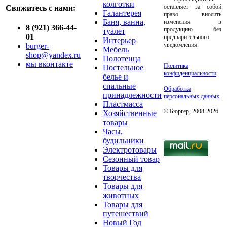
колготки
оставляет за собой
Свяжитесь с нами:
Галантерея
право вносить
Баня, ванна,
изменения в
8 (921) 366-44-
продукцию без
туалет
01
предварительного
Интерьер
уведомления.
burger-
Мебель
shop@yandex.ru
Полотенца
мы вконтакте
Политика
Постельное
конфиденциальности
белье и
спальные
Обработка
принадлежности
персональных данных
Пластмасса
© Бюргер, 2008-2026
Хозяйственные
товары
Часы,
будильники
Электротовары
Сезонный товар
Товары для
творчества
Товары для
животных
Товары для
путешествий
Новый Год