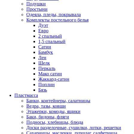
Подушки
Простыни
Одеяла, пледы, покрывала
Комплекты постельного белья
Дуэт
Евро
2 спальный
1,5 спальный
Сатин
Бамбук
Лен
Шелк
Перкаль
Мако сатин
Жаккард-сатин
Поплин
Бязь
Пластмасса
Банки, контейнеры, салатницы
Ведра, тазы, ковши
Этажерки, комоды, ящики
Баки, бидоны, фляги
Подносы, хлебницы, блюда
Доски разделочные, сушилки, лотки, решетки
Сахарницы, масленки, дуршлаг, салфетница