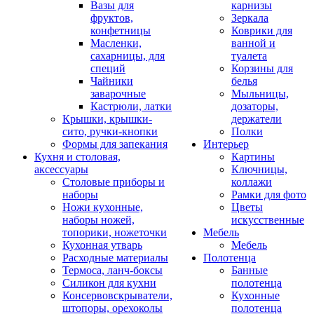
Вазы для
карнизы
фруктов,
Зеркала
конфетницы
Коврики для
Масленки,
ванной и
сахарницы, для
туалета
специй
Корзины для
Чайники
белья
заварочные
Мыльницы,
Кастрюли, латки
дозаторы,
Крышки, крышки-
держатели
сито, ручки-кнопки
Полки
Формы для запекания
Интерьер
Кухня и столовая,
Картины
аксессуары
Ключницы,
Столовые приборы и
коллажи
наборы
Рамки для фото
Ножи кухонные,
Цветы
наборы ножей,
искусственные
топорики, ножеточки
Мебель
Кухонная утварь
Мебель
Расходные материалы
Полотенца
Термоса, ланч-боксы
Банные
Силикон для кухни
полотенца
Консервовскрыватели,
Кухонные
штопоры, орехоколы
полотенца