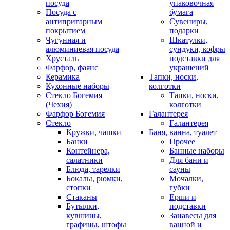
посуда
упаковочная
Посуда с
бумага
антипригарным
Сувениры,
покрытием
подарки
Чугунная и
Шкатулки,
алюминиевая посуда
сундуки, кофры
Хрусталь
подставки для
Фарфор, фаянс
украшений
Керамика
Тапки, носки,
Кухонные наборы
колготки
Стекло Богемия
Тапки, носки,
(Чехия)
колготки
Фарфор Богемия
Галантерея
Стекло
Галантерея
Кружки, чашки
Баня, ванна, туалет
Банки
Прочее
Контейнера,
Банные наборы
салатники
Для бани и
Блюда, тарелки
сауны
Бокалы, рюмки,
Мочалки,
стопки
губки
Стаканы
Ерши и
Бутылки,
подставки
кувшины,
Занавесы для
графины, штофы
ванной и