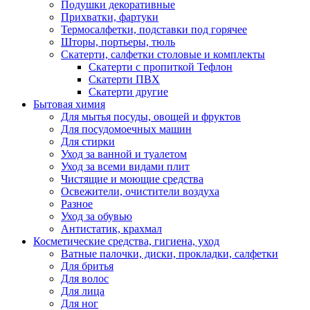
Подушки декоративные
Прихватки, фартуки
Термосалфетки, подставки под горячее
Шторы, портьеры, тюль
Скатерти, салфетки столовые и комплекты
Скатерти с пропиткой Тефлон
Скатерти ПВХ
Скатерти другие
Бытовая химия
Для мытья посуды, овощей и фруктов
Для посудомоечных машин
Для стирки
Уход за ванной и туалетом
Уход за всеми видами плит
Чистящие и моющие средства
Освежители, очистители воздуха
Разное
Уход за обувью
Антистатик, крахмал
Косметические средства, гигиена, уход
Ватные палочки, диски, прокладки, салфетки
Для бритья
Для волос
Для лица
Для ног