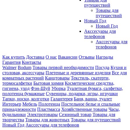
путешествий
Товары для
путешествий
Новый Год
Новый Год
Акссесуары для
телефонов
Акссесуары для
телефонов
Как купить
Доставка
О нас
Вакансии
Отзывы
Награды
Гарантия
Контакты
Walmer
Bodum
Товары первой необходимости
Посуда
Кухня и
столовая, аксессуары
Плетеные и деревянные изделия
Все для
комнатных растений
Канцтовары
Текстиль, скатерти,
термосалфетки
Бытовая химия
Косметические средства,
гигиена, уход
Фэн-Шуй
Уборка
Туалетная бумага, салфетки,
полотенца бумажные
Сувениры, подарки, игры, игрушки
Тапки, носки, колготки
Галантерея
Баня, ванна, туалет
Интерьер
Мебель
Полотенца
Постельное белье и спальные
принадлежности
Пластмасса
Хозяйственные товары
Часы,
будильники
Электротовары
Сезонный товар
Товары для
творчества
Товары для животных
Товары для путешествий
Новый Год
Акссесуары для телефонов