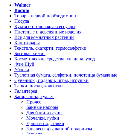
Walmer
Bodum
Товары первой необходимости
Посуда
Кухня и столовая, аксессуары
Плетеные и деревянные изделия
Все для комнатных растений
Канцтовары
Текстиль, скатерти, термосалфетки
Бытовая химия
Косметические средства, гигиена, уход
Фэн-Шуй
Уборка
Туалетная бумага, салфетки, полотенца бумажные
Сувениры, подарки, игры, игрушки
Тапки, носки, колготки
Галантерея
Баня, ванна, туалет
Прочее
Банные наборы
Для бани и сауны
Мочалки, губки
Ерши и подставки
Занавесы для ванной и карнизы