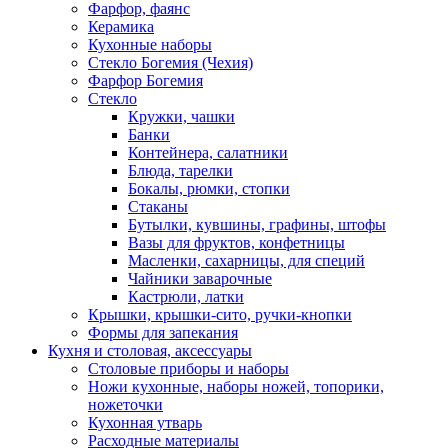
Фарфор, фаянс
Керамика
Кухонные наборы
Стекло Богемия (Чехия)
Фарфор Богемия
Стекло
Кружки, чашки
Банки
Контейнера, салатники
Блюда, тарелки
Бокалы, рюмки, стопки
Стаканы
Бутылки, кувшины, графины, штофы
Вазы для фруктов, конфетницы
Масленки, сахарницы, для специй
Чайники заварочные
Кастрюли, латки
Крышки, крышки-сито, ручки-кнопки
Формы для запекания
Кухня и столовая, аксессуары
Столовые приборы и наборы
Ножи кухонные, наборы ножей, топорики,
ножеточки
Кухонная утварь
Расходные материалы