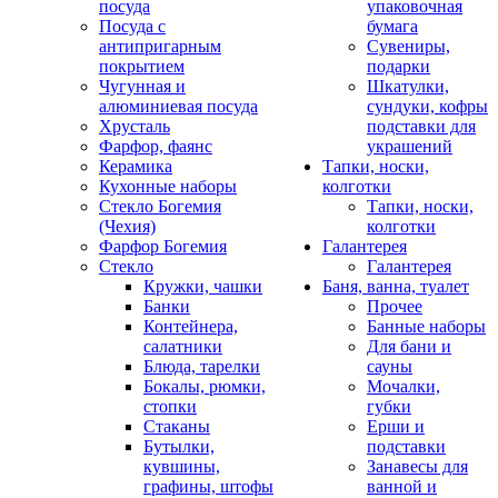
посуда
упаковочная
Посуда с
бумага
антипригарным
Сувениры,
покрытием
подарки
Чугунная и
Шкатулки,
алюминиевая посуда
сундуки, кофры
Хрусталь
подставки для
Фарфор, фаянс
украшений
Керамика
Тапки, носки,
Кухонные наборы
колготки
Стекло Богемия
Тапки, носки,
(Чехия)
колготки
Фарфор Богемия
Галантерея
Стекло
Галантерея
Кружки, чашки
Баня, ванна, туалет
Банки
Прочее
Контейнера,
Банные наборы
салатники
Для бани и
Блюда, тарелки
сауны
Бокалы, рюмки,
Мочалки,
стопки
губки
Стаканы
Ерши и
Бутылки,
подставки
кувшины,
Занавесы для
графины, штофы
ванной и