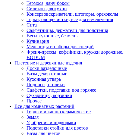
Термоса, ланч-боксы
Силикон для кухни
Консервовскрыватели, штопоры, орехоколы
Терки, овощечистки, все для измельчения
Сита
Салфетницы, держатели для полотенца
Весы кухонные, безмены
Кулинария
Мельницы и наборы для специй
Френч-прессы, кофейники, кружки дорожные,
BODUM
Плетеные и деревянные изделия
Доски разделочные
Вазы декоративные
Кухонная утварь
Подносы, столики
Салфетки, подставки под горячее
Сухарницы, корзинки
Прочее
Все для комнатных растений
Горшки и кашпо керамические
Земля
Удобрения и подкормки
Подставки стойки для цветов
Вазы для цветов