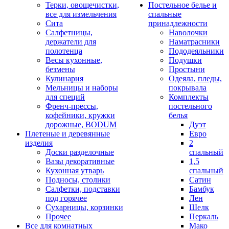
Терки, овощечистки,
Постельное белье и
все для измельчения
спальные
Сита
принадлежности
Салфетницы,
Наволочки
держатели для
Наматрасники
полотенца
Пододеяльники
Весы кухонные,
Подушки
безмены
Простыни
Кулинария
Одеяла, пледы,
Мельницы и наборы
покрывала
для специй
Комплекты
Френч-прессы,
постельного
кофейники, кружки
белья
дорожные, BODUM
Дуэт
Плетеные и деревянные
Евро
изделия
2
Доски разделочные
спальный
Вазы декоративные
1,5
Кухонная утварь
спальный
Подносы, столики
Сатин
Салфетки, подставки
Бамбук
под горячее
Лен
Сухарницы, корзинки
Шелк
Прочее
Перкаль
Все для комнатных
Мако