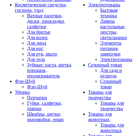
Косметические средства,
Электротовары
гигиена, уход
Бытовая
Ватные палочки,
техника
диски, прокладки,
Лампы
салфетки
настольные,
Для бритья
люстры,
Для волос
светильники
Для лица
Элементы
Для ног
питания,
Для рук, мыло
лампочки
Для тела
Электротовары
Зубные: паста, щетка,
Сезонный товар
порошок,
Для сада и
ополаскиватель
огорода
Фэн-Шуй
Сезонный
Фэн-Шуй
товар
Уборка
Товары для
Перчатки
творчества
Губки, салфетки,
Товары для
тряпки
творчества
Швабры, щетки,
Товары для
окномойки, ерши
животных
Товары для
животных
Товары для