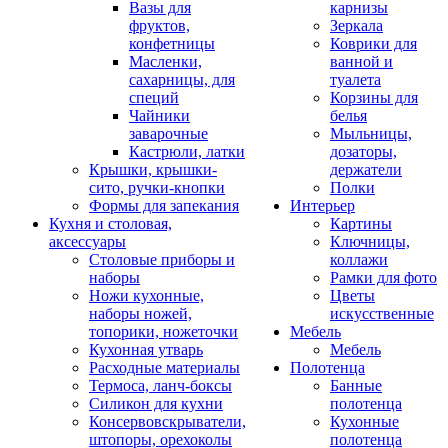
Вазы для
карнизы
фруктов,
Зеркала
конфетницы
Коврики для
Масленки,
ванной и
сахарницы, для
туалета
специй
Корзины для
Чайники
белья
заварочные
Мыльницы,
Кастрюли, латки
дозаторы,
Крышки, крышки-
держатели
сито, ручки-кнопки
Полки
Формы для запекания
Интерьер
Кухня и столовая,
Картины
аксессуары
Ключницы,
Столовые приборы и
коллажи
наборы
Рамки для фото
Ножи кухонные,
Цветы
наборы ножей,
искусственные
топорики, ножеточки
Мебель
Кухонная утварь
Мебель
Расходные материалы
Полотенца
Термоса, ланч-боксы
Банные
Силикон для кухни
полотенца
Консервовскрыватели,
Кухонные
штопоры, орехоколы
полотенца