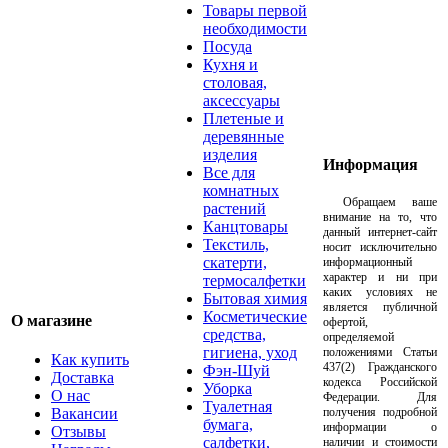
Товары первой
необходимости
Посуда
Кухня и
столовая,
аксессуары
Плетеные и
деревянные
изделия
Информация
Все для
комнатных
Обращаем ваше
растений
внимание на то, что
Канцтовары
данный интернет-сайт
Текстиль,
носит исключительно
скатерти,
информационный
характер и ни при
термосалфетки
каких условиях не
Бытовая химия
является публичной
Косметические
О магазине
офертой,
средства,
определяемой
гигиена, уход
положениями Статьи
Как купить
437(2) Гражданского
Фэн-Шуй
Доставка
кодекса Российской
Уборка
О нас
Федерации. Для
Туалетная
Вакансии
получения подробной
бумага,
информации о
Отзывы
салфетки,
наличии и стоимости