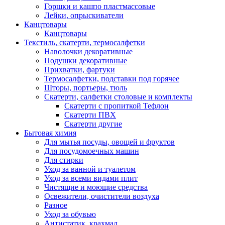
Горшки и кашпо пластмассовые
Лейки, опрыскиватели
Канцтовары
Канцтовары
Текстиль, скатерти, термосалфетки
Наволочки декоративные
Подушки декоративные
Прихватки, фартуки
Термосалфетки, подставки под горячее
Шторы, портьеры, тюль
Скатерти, салфетки столовые и комплекты
Скатерти с пропиткой Тефлон
Скатерти ПВХ
Скатерти другие
Бытовая химия
Для мытья посуды, овощей и фруктов
Для посудомоечных машин
Для стирки
Уход за ванной и туалетом
Уход за всеми видами плит
Чистящие и моющие средства
Освежители, очистители воздуха
Разное
Уход за обувью
Антистатик, крахмал