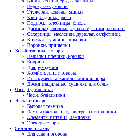
Банки, контейнеры, салатницы
Ведра, тазы, ковши
Этажерки, комоды, ящики
Баки, бидоны, фляги
Подносы, хлебницы, блюда
Доски разделочные, сушилки, лотки, решетки
Сахарницы, масленки, дуршлаг, салфетница
Кружки, кувшины, крышки
Воронки, прищепки
Хозяйственные товары
Вешалки-плечики, крючки
Коврики
Для рукоделия
Хозяйственные товары
Инструмент механический и наборы
Доски гладильные, сушилки для белья
Часы, будильники
Часы, будильники
Электротовары
Бытовая техника
Лампы настольные, люстры, светильники
Элементы питания, лампочки
Электротовары
Сезонный товар
Для сада и огорода