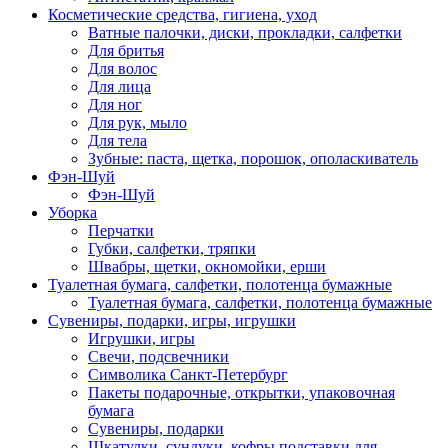
Косметические средства, гигиена, уход
Ватные палочки, диски, прокладки, салфетки
Для бритья
Для волос
Для лица
Для ног
Для рук, мыло
Для тела
Зубные: паста, щетка, порошок, ополаскиватель
Фэн-Шуй
Фэн-Шуй
Уборка
Перчатки
Губки, салфетки, тряпки
Швабры, щетки, окномойки, ерши
Туалетная бумага, салфетки, полотенца бумажные
Туалетная бумага, салфетки, полотенца бумажные
Сувениры, подарки, игры, игрушки
Игрушки, игры
Свечи, подсвечники
Символика Санкт-Петербург
Пакеты подарочные, открытки, упаковочная
бумага
Сувениры, подарки
Шкатулки, сундуки, кофры подставки для