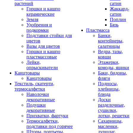
растений
сатин
Горшки и кашпо
Жаккард-
керамические
сатин
Земля
Поплин
Удобрения и
Бязь
подкормки
Пластмасса
Подставки стойки для
Банки,
цветов
контейнеры,
Вазы для цветов
салатницы
Горшки и кашпо
Ведра, тазы,
пластмассовые
ковши
Лейки,
Этажерки,
опрыскиватели
комоды, ящики
Канцтовары
Баки, бидоны,
Канцтовары
фляги
Текстиль, скатерти,
Подносы,
термосалфетки
хлебницы,
Наволочки
блюда
декоративные
Доски
Подушки
разделочные,
декоративные
сушилки,
Прихватки, фартуки
лотки, решетки
Термосалфетки,
Сахарницы,
подставки под горячее
масленки,
Шторы, портьеры,
дуршлаг,