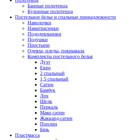
Полотенца
Банные полотенца
Кухонные полотенца
Постельное белье и спальные принадлежности
Наволочки
Наматрасники
Пододеяльники
Подушки
Простыни
Одеяла, пледы, покрывала
Комплекты постельного белья
Дуэт
Евро
2 спальный
1,5 спальный
Сатин
Бамбук
Лен
Шелк
Перкаль
Мако сатин
Жаккард-сатин
Поплин
Бязь
Пластмасса