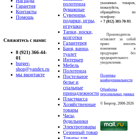
Награды
указанных товаров,
полотенца
Гарантия
пожалуйста,
бумажные
Контакты
обращайтесь по
Сувениры,
Помощь
телефону:
подарки, игры,
+ 7 (812) 303-70-93
.
игрушки
Тапки, носки,
Производитель
колготки
оставляет за собой
Свяжитесь с нами:
Галантерея
право вносить
Баня, ванна,
изменения в
8 (921) 366-44-
продукцию без
туалет
01
предварительного
Интерьер
уведомления.
burger-
Мебель
shop@yandex.ru
Полотенца
мы вконтакте
Политика
Постельное
конфиденциальности
белье и
спальные
Обработка
принадлежности
персональных данных
Пластмасса
© Бюргер, 2008-2026
Хозяйственные
товары
Часы,
будильники
Электротовары
Сезонный товар
Товары для