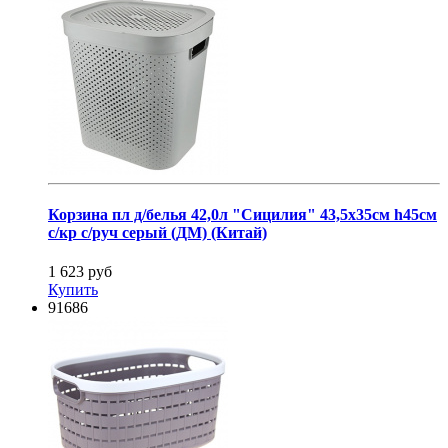
Корзина пл д/белья 42,0л "Сицилия" 43,5х35см h45см
с/кр с/руч серый (ДМ) (Китай)
1 623 руб
Купить
91686