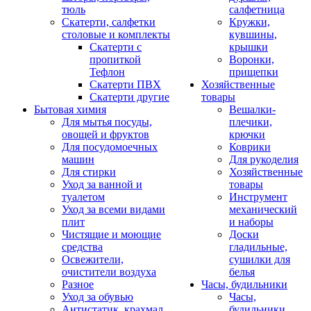
тюль
салфетница
Скатерти, салфетки
Кружки,
столовые и комплекты
кувшины,
Скатерти с
крышки
пропиткой
Воронки,
Тефлон
прищепки
Скатерти ПВХ
Хозяйственные
Скатерти другие
товары
Бытовая химия
Вешалки-
Для мытья посуды,
плечики,
овощей и фруктов
крючки
Для посудомоечных
Коврики
машин
Для рукоделия
Для стирки
Хозяйственные
Уход за ванной и
товары
туалетом
Инструмент
Уход за всеми видами
механический
плит
и наборы
Чистящие и моющие
Доски
средства
гладильные,
Освежители,
сушилки для
очистители воздуха
белья
Разное
Часы, будильники
Уход за обувью
Часы,
Антистатик, крахмал
будильники