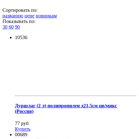
Сортировать по:
названию
цене
новинкам
Показывать по:
30
60
90
10536
Дуршлаг (2 л) полипропилен д21,5см цв/микс
(Россия)
77 руб
Купить
00689