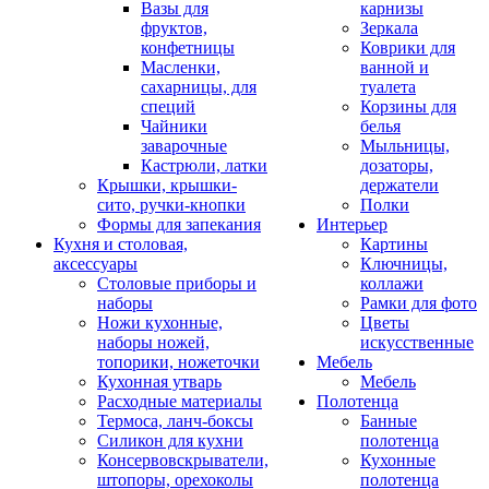
Вазы для
карнизы
фруктов,
Зеркала
конфетницы
Коврики для
Масленки,
ванной и
сахарницы, для
туалета
специй
Корзины для
Чайники
белья
заварочные
Мыльницы,
Кастрюли, латки
дозаторы,
Крышки, крышки-
держатели
сито, ручки-кнопки
Полки
Формы для запекания
Интерьер
Кухня и столовая,
Картины
аксессуары
Ключницы,
Столовые приборы и
коллажи
наборы
Рамки для фото
Ножи кухонные,
Цветы
наборы ножей,
искусственные
топорики, ножеточки
Мебель
Кухонная утварь
Мебель
Расходные материалы
Полотенца
Термоса, ланч-боксы
Банные
Силикон для кухни
полотенца
Консервовскрыватели,
Кухонные
штопоры, орехоколы
полотенца