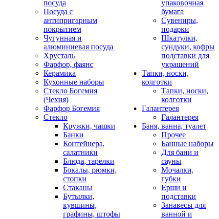
посуда
упаковочная
Посуда с
бумага
антипригарным
Сувениры,
покрытием
подарки
Чугунная и
Шкатулки,
алюминиевая посуда
сундуки, кофры
Хрусталь
подставки для
Фарфор, фаянс
украшений
Керамика
Тапки, носки,
Кухонные наборы
колготки
Стекло Богемия
Тапки, носки,
(Чехия)
колготки
Фарфор Богемия
Галантерея
Стекло
Галантерея
Кружки, чашки
Баня, ванна, туалет
Банки
Прочее
Контейнера,
Банные наборы
салатники
Для бани и
Блюда, тарелки
сауны
Бокалы, рюмки,
Мочалки,
стопки
губки
Стаканы
Ерши и
Бутылки,
подставки
кувшины,
Занавесы для
графины, штофы
ванной и