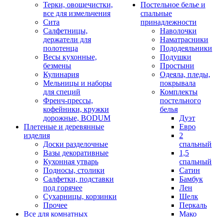
Терки, овощечистки,
Постельное белье и
все для измельчения
спальные
Сита
принадлежности
Салфетницы,
Наволочки
держатели для
Наматрасники
полотенца
Пододеяльники
Весы кухонные,
Подушки
безмены
Простыни
Кулинария
Одеяла, пледы,
Мельницы и наборы
покрывала
для специй
Комплекты
Френч-прессы,
постельного
кофейники, кружки
белья
дорожные, BODUM
Дуэт
Плетеные и деревянные
Евро
изделия
2
Доски разделочные
спальный
Вазы декоративные
1,5
Кухонная утварь
спальный
Подносы, столики
Сатин
Салфетки, подставки
Бамбук
под горячее
Лен
Сухарницы, корзинки
Шелк
Прочее
Перкаль
Все для комнатных
Мако