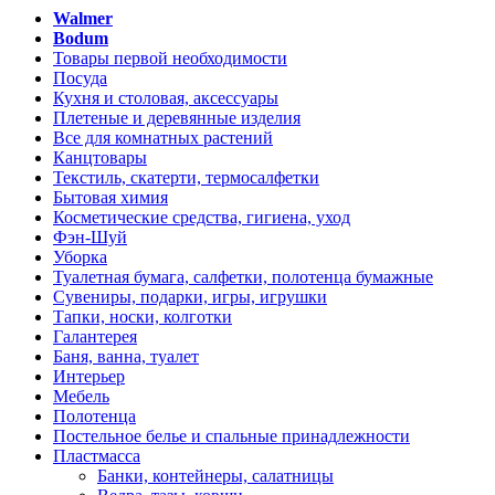
Walmer
Bodum
Товары первой необходимости
Посуда
Кухня и столовая, аксессуары
Плетеные и деревянные изделия
Все для комнатных растений
Канцтовары
Текстиль, скатерти, термосалфетки
Бытовая химия
Косметические средства, гигиена, уход
Фэн-Шуй
Уборка
Туалетная бумага, салфетки, полотенца бумажные
Сувениры, подарки, игры, игрушки
Тапки, носки, колготки
Галантерея
Баня, ванна, туалет
Интерьер
Мебель
Полотенца
Постельное белье и спальные принадлежности
Пластмасса
Банки, контейнеры, салатницы