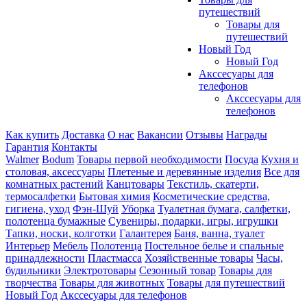
путешествий
Товары для
путешествий
Новый Год
Новый Год
Акссесуары для
телефонов
Акссесуары для
телефонов
Как купить
Доставка
О нас
Вакансии
Отзывы
Награды
Гарантия
Контакты
Walmer
Bodum
Товары первой необходимости
Посуда
Кухня и
столовая, аксессуары
Плетеные и деревянные изделия
Все для
комнатных растений
Канцтовары
Текстиль, скатерти,
термосалфетки
Бытовая химия
Косметические средства,
гигиена, уход
Фэн-Шуй
Уборка
Туалетная бумага, салфетки,
полотенца бумажные
Сувениры, подарки, игры, игрушки
Тапки, носки, колготки
Галантерея
Баня, ванна, туалет
Интерьер
Мебель
Полотенца
Постельное белье и спальные
принадлежности
Пластмасса
Хозяйственные товары
Часы,
будильники
Электротовары
Сезонный товар
Товары для
творчества
Товары для животных
Товары для путешествий
Новый Год
Акссесуары для телефонов