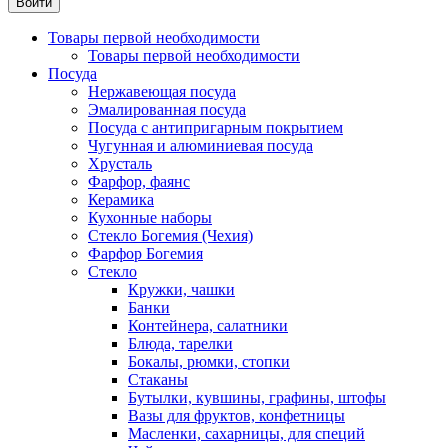
Товары первой необходимости
Товары первой необходимости
Посуда
Нержавеющая посуда
Эмалированная посуда
Посуда с антипригарным покрытием
Чугунная и алюминиевая посуда
Хрусталь
Фарфор, фаянс
Керамика
Кухонные наборы
Стекло Богемия (Чехия)
Фарфор Богемия
Стекло
Кружки, чашки
Банки
Контейнера, салатники
Блюда, тарелки
Бокалы, рюмки, стопки
Стаканы
Бутылки, кувшины, графины, штофы
Вазы для фруктов, конфетницы
Масленки, сахарницы, для специй