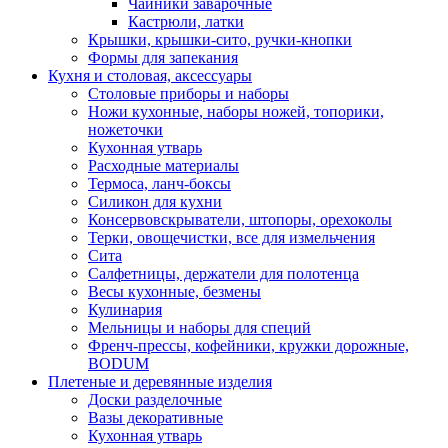
Чайники заварочные
Кастрюли, латки
Крышки, крышки-сито, ручки-кнопки
Формы для запекания
Кухня и столовая, аксессуары
Столовые приборы и наборы
Ножи кухонные, наборы ножей, топорики,
ножеточки
Кухонная утварь
Расходные материалы
Термоса, ланч-боксы
Силикон для кухни
Консервовскрыватели, штопоры, орехоколы
Терки, овощечистки, все для измельчения
Сита
Салфетницы, держатели для полотенца
Весы кухонные, безмены
Кулинария
Мельницы и наборы для специй
Френч-прессы, кофейники, кружки дорожные,
BODUM
Плетеные и деревянные изделия
Доски разделочные
Вазы декоративные
Кухонная утварь