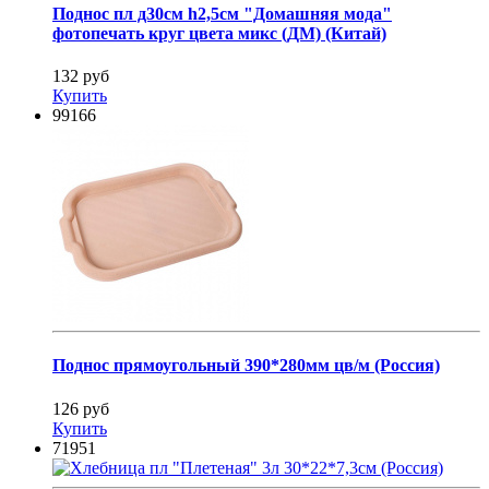
Поднос пл д30см h2,5см "Домашняя мода"
фотопечать круг цвета микс (ДМ) (Китай)
132 руб
Купить
99166
Поднос прямоугольный 390*280мм цв/м (Россия)
126 руб
Купить
71951