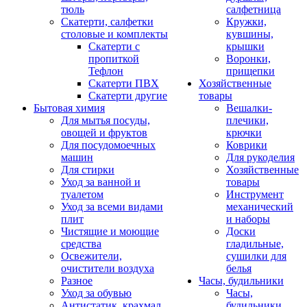
тюль
салфетница
Скатерти, салфетки
Кружки,
столовые и комплекты
кувшины,
Скатерти с
крышки
пропиткой
Воронки,
Тефлон
прищепки
Скатерти ПВХ
Хозяйственные
Скатерти другие
товары
Бытовая химия
Вешалки-
Для мытья посуды,
плечики,
овощей и фруктов
крючки
Для посудомоечных
Коврики
машин
Для рукоделия
Для стирки
Хозяйственные
Уход за ванной и
товары
туалетом
Инструмент
Уход за всеми видами
механический
плит
и наборы
Чистящие и моющие
Доски
средства
гладильные,
Освежители,
сушилки для
очистители воздуха
белья
Разное
Часы, будильники
Уход за обувью
Часы,
Антистатик, крахмал
будильники