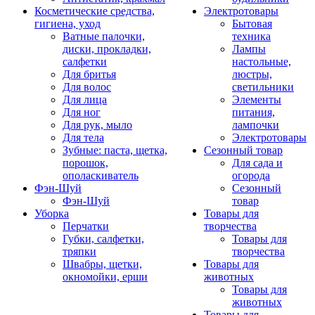
Косметические средства,
Электротовары
гигиена, уход
Бытовая
Ватные палочки,
техника
диски, прокладки,
Лампы
салфетки
настольные,
Для бритья
люстры,
Для волос
светильники
Для лица
Элементы
Для ног
питания,
Для рук, мыло
лампочки
Для тела
Электротовары
Зубные: паста, щетка,
Сезонный товар
порошок,
Для сада и
ополаскиватель
огорода
Фэн-Шуй
Сезонный
Фэн-Шуй
товар
Уборка
Товары для
Перчатки
творчества
Губки, салфетки,
Товары для
тряпки
творчества
Швабры, щетки,
Товары для
окномойки, ерши
животных
Товары для
животных
Товары для