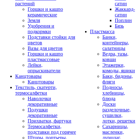
растений
сатин
Горшки и кашпо
Жаккард-
керамические
сатин
Земля
Поплин
Удобрения и
Бязь
подкормки
Пластмасса
Подставки стойки для
Банки,
цветов
контейнеры,
Вазы для цветов
салатницы
Горшки и кашпо
Ведра, тазы,
пластмассовые
ковши
Лейки,
Этажерки,
опрыскиватели
комоды, ящики
Канцтовары
Баки, бидоны,
Канцтовары
фляги
Текстиль, скатерти,
Подносы,
термосалфетки
хлебницы,
Наволочки
блюда
декоративные
Доски
Подушки
разделочные,
декоративные
сушилки,
Прихватки, фартуки
лотки, решетки
Термосалфетки,
Сахарницы,
подставки под горячее
масленки,
Шторы, портьеры,
дуршлаг,