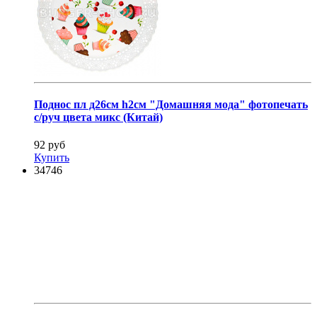
Поднос пл д26см h2см "Домашняя мода" фотопечать
с/руч цвета микс (Китай)
92 руб
Купить
34746