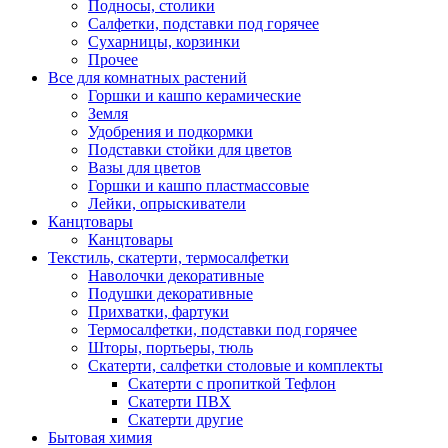
Подносы, столики
Салфетки, подставки под горячее
Сухарницы, корзинки
Прочее
Все для комнатных растений
Горшки и кашпо керамические
Земля
Удобрения и подкормки
Подставки стойки для цветов
Вазы для цветов
Горшки и кашпо пластмассовые
Лейки, опрыскиватели
Канцтовары
Канцтовары
Текстиль, скатерти, термосалфетки
Наволочки декоративные
Подушки декоративные
Прихватки, фартуки
Термосалфетки, подставки под горячее
Шторы, портьеры, тюль
Скатерти, салфетки столовые и комплекты
Скатерти с пропиткой Тефлон
Скатерти ПВХ
Скатерти другие
Бытовая химия