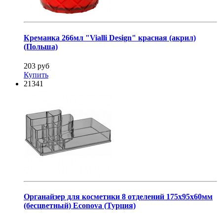
Креманка 266мл "Vialli Design" красная (акрил)
(Польша)
203 руб
Купить
21341
Органайзер для косметики 8 отделений 175х95х60мм
(бесцветный) Econova (Турция)