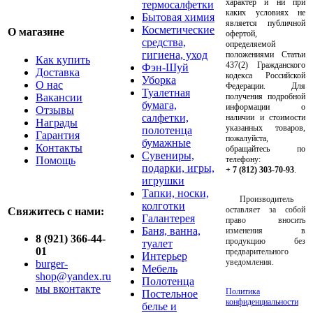
характер и ни при
термосалфетки
каких условиях не
Бытовая химия
является публичной
Косметические
О магазине
офертой,
средства,
определяемой
гигиена, уход
положениями Статьи
Как купить
437(2) Гражданского
Фэн-Шуй
Доставка
кодекса Российской
Уборка
О нас
Федерации. Для
Туалетная
Вакансии
получения подробной
бумага,
информации о
Отзывы
салфетки,
наличии и стоимости
Награды
указанных товаров,
полотенца
Гарантия
пожалуйста,
бумажные
Контакты
обращайтесь по
Сувениры,
Помощь
телефону:
подарки, игры,
+ 7 (812) 303-70-93
.
игрушки
Тапки, носки,
Производитель
колготки
оставляет за собой
Свяжитесь с нами:
Галантерея
право вносить
Баня, ванна,
изменения в
8 (921) 366-44-
продукцию без
туалет
01
предварительного
Интерьер
уведомления.
burger-
Мебель
shop@yandex.ru
Полотенца
мы вконтакте
Политика
Постельное
конфиденциальности
белье и