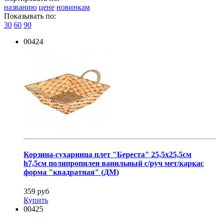
названию
цене
новинкам
Показывать по:
30
60
90
00424
Корзина-сухарница плет "Береста" 25,5х25,5см
h7,5см полипропилен ванильный с/руч мет/каркас
форма "квадратная" (ДМ)
359 руб
Купить
00425