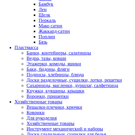
Бамбук
Лен
Шелк
Перкаль
Мако сатин
Жаккард-сатин
Поплин
Бязь
Пластмасса
Банки, контейнеры, салатницы
Ведра, тазы, ковши
Этажерки, комоды, ящики
Баки, бидоны, фляги
Подносы, хлебницы, блюда
Доски разделочные, сушилки, лотки, решетки
Сахарницы, масленки, дуршлаг, салфетница
Кружки, кувшины, крышки
Воронки, прищепки
Хозяйственные товары
Вешалки-плечики, крючки
Коврики
Для рукоделия
Хозяйственные товары
Инструмент механический и наборы
Доски гладильные, сушилки для белья