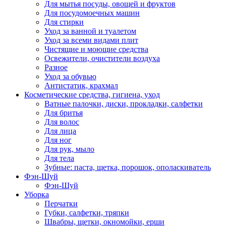
Для мытья посуды, овощей и фруктов
Для посудомоечных машин
Для стирки
Уход за ванной и туалетом
Уход за всеми видами плит
Чистящие и моющие средства
Освежители, очистители воздуха
Разное
Уход за обувью
Антистатик, крахмал
Косметические средства, гигиена, уход
Ватные палочки, диски, прокладки, салфетки
Для бритья
Для волос
Для лица
Для ног
Для рук, мыло
Для тела
Зубные: паста, щетка, порошок, ополаскиватель
Фэн-Шуй
Фэн-Шуй
Уборка
Перчатки
Губки, салфетки, тряпки
Швабры, щетки, окномойки, ерши