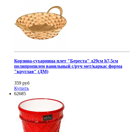
Корзина-сухарница плет "Береста" д29см h7,5см
полипропилен ванильный с/руч мет/каркас форма
"круглая" (ДМ)
359 руб
Купить
62685