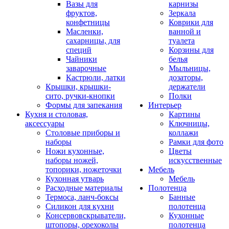
Вазы для
карнизы
фруктов,
Зеркала
конфетницы
Коврики для
Масленки,
ванной и
сахарницы, для
туалета
специй
Корзины для
Чайники
белья
заварочные
Мыльницы,
Кастрюли, латки
дозаторы,
Крышки, крышки-
держатели
сито, ручки-кнопки
Полки
Формы для запекания
Интерьер
Кухня и столовая,
Картины
аксессуары
Ключницы,
Столовые приборы и
коллажи
наборы
Рамки для фото
Ножи кухонные,
Цветы
наборы ножей,
искусственные
топорики, ножеточки
Мебель
Кухонная утварь
Мебель
Расходные материалы
Полотенца
Термоса, ланч-боксы
Банные
Силикон для кухни
полотенца
Консервовскрыватели,
Кухонные
штопоры, орехоколы
полотенца