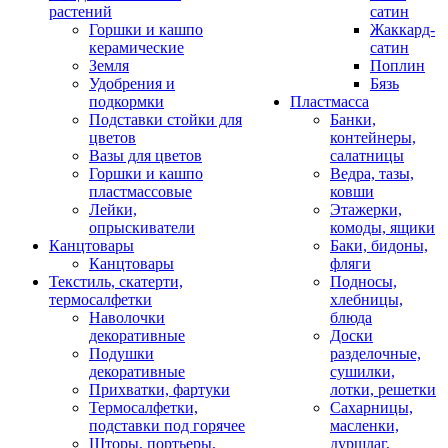
растений
сатин
Горшки и кашпо
Жаккард-
керамические
сатин
Земля
Поплин
Удобрения и
Бязь
подкормки
Пластмасса
Подставки стойки для
Банки,
цветов
контейнеры,
Вазы для цветов
салатницы
Горшки и кашпо
Ведра, тазы,
пластмассовые
ковши
Лейки,
Этажерки,
опрыскиватели
комоды, ящики
Канцтовары
Баки, бидоны,
Канцтовары
фляги
Текстиль, скатерти,
Подносы,
термосалфетки
хлебницы,
Наволочки
блюда
декоративные
Доски
Подушки
разделочные,
декоративные
сушилки,
Прихватки, фартуки
лотки, решетки
Термосалфетки,
Сахарницы,
подставки под горячее
масленки,
Шторы, портьеры,
дуршлаг,