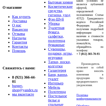
каких условиях не
Бытовая химия
является публичной
Косметические
О магазине
офертой,
средства,
определяемой
гигиена, уход
положениями Статьи
Как купить
437(2) Гражданского
Фэн-Шуй
Доставка
кодекса Российской
Уборка
О нас
Федерации. Для
Туалетная
Вакансии
получения подробной
бумага,
информации о
Отзывы
салфетки,
наличии и стоимости
Награды
указанных товаров,
полотенца
Гарантия
пожалуйста,
бумажные
Контакты
обращайтесь по
Сувениры,
Помощь
телефону:
подарки, игры,
+ 7 (812) 303-70-93
.
игрушки
Тапки, носки,
Производитель
колготки
оставляет за собой
Свяжитесь с нами:
Галантерея
право вносить
Баня, ванна,
изменения в
8 (921) 366-44-
продукцию без
туалет
01
предварительного
Интерьер
уведомления.
burger-
Мебель
shop@yandex.ru
Полотенца
мы вконтакте
Политика
Постельное
конфиденциальности
белье и
спальные
Обработка