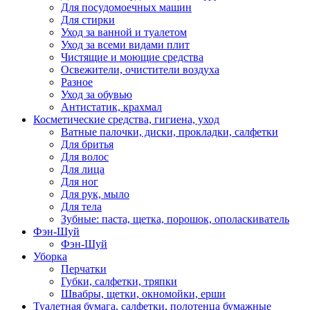
Для посудомоечных машин
Для стирки
Уход за ванной и туалетом
Уход за всеми видами плит
Чистящие и моющие средства
Освежители, очистители воздуха
Разное
Уход за обувью
Антистатик, крахмал
Косметические средства, гигиена, уход
Ватные палочки, диски, прокладки, салфетки
Для бритья
Для волос
Для лица
Для ног
Для рук, мыло
Для тела
Зубные: паста, щетка, порошок, ополаскиватель
Фэн-Шуй
Фэн-Шуй
Уборка
Перчатки
Губки, салфетки, тряпки
Швабры, щетки, окномойки, ерши
Туалетная бумага, салфетки, полотенца бумажные