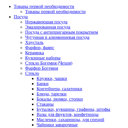
Товары первой необходимости
Товары первой необходимости
Посуда
Нержавеющая посуда
Эмалированная посуда
Посуда с антипригарным покрытием
Чугунная и алюминиевая посуда
Хрусталь
Фарфор, фаянс
Керамика
Кухонные наборы
Стекло Богемия (Чехия)
Фарфор Богемия
Стекло
Кружки, чашки
Банки
Контейнера, салатники
Блюда, тарелки
Бокалы, рюмки, стопки
Стаканы
Бутылки, кувшины, графины, штофы
Вазы для фруктов, конфетницы
Масленки, сахарницы, для специй
Чайники заварочные