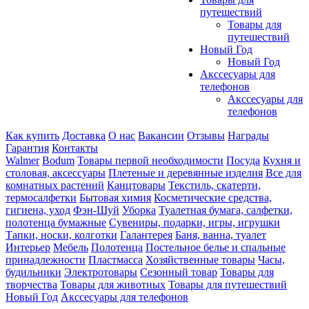
путешествий
Товары для
путешествий
Новый Год
Новый Год
Акссесуары для
телефонов
Акссесуары для
телефонов
Как купить
Доставка
О нас
Вакансии
Отзывы
Награды
Гарантия
Контакты
Walmer
Bodum
Товары первой необходимости
Посуда
Кухня и
столовая, аксессуары
Плетеные и деревянные изделия
Все для
комнатных растений
Канцтовары
Текстиль, скатерти,
термосалфетки
Бытовая химия
Косметические средства,
гигиена, уход
Фэн-Шуй
Уборка
Туалетная бумага, салфетки,
полотенца бумажные
Сувениры, подарки, игры, игрушки
Тапки, носки, колготки
Галантерея
Баня, ванна, туалет
Интерьер
Мебель
Полотенца
Постельное белье и спальные
принадлежности
Пластмасса
Хозяйственные товары
Часы,
будильники
Электротовары
Сезонный товар
Товары для
творчества
Товары для животных
Товары для путешествий
Новый Год
Акссесуары для телефонов