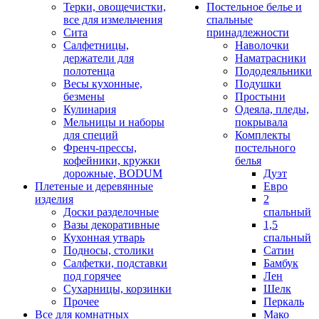
Терки, овощечистки,
Постельное белье и
все для измельчения
спальные
Сита
принадлежности
Салфетницы,
Наволочки
держатели для
Наматрасники
полотенца
Пододеяльники
Весы кухонные,
Подушки
безмены
Простыни
Кулинария
Одеяла, пледы,
Мельницы и наборы
покрывала
для специй
Комплекты
Френч-прессы,
постельного
кофейники, кружки
белья
дорожные, BODUM
Дуэт
Плетеные и деревянные
Евро
изделия
2
Доски разделочные
спальный
Вазы декоративные
1,5
Кухонная утварь
спальный
Подносы, столики
Сатин
Салфетки, подставки
Бамбук
под горячее
Лен
Сухарницы, корзинки
Шелк
Прочее
Перкаль
Все для комнатных
Мако