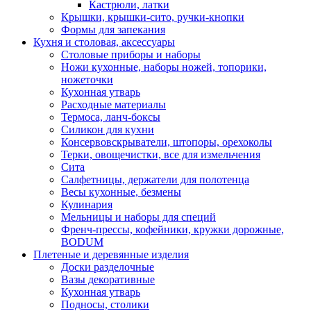
Кастрюли, латки
Крышки, крышки-сито, ручки-кнопки
Формы для запекания
Кухня и столовая, аксессуары
Столовые приборы и наборы
Ножи кухонные, наборы ножей, топорики,
ножеточки
Кухонная утварь
Расходные материалы
Термоса, ланч-боксы
Силикон для кухни
Консервовскрыватели, штопоры, орехоколы
Терки, овощечистки, все для измельчения
Сита
Салфетницы, держатели для полотенца
Весы кухонные, безмены
Кулинария
Мельницы и наборы для специй
Френч-прессы, кофейники, кружки дорожные,
BODUM
Плетеные и деревянные изделия
Доски разделочные
Вазы декоративные
Кухонная утварь
Подносы, столики