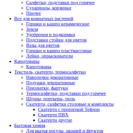
Салфетки, подставки под горячее
Сухарницы, корзинки
Прочее
Все для комнатных растений
Горшки и кашпо керамические
Земля
Удобрения и подкормки
Подставки стойки для цветов
Вазы для цветов
Горшки и кашпо пластмассовые
Лейки, опрыскиватели
Канцтовары
Канцтовары
Текстиль, скатерти, термосалфетки
Наволочки декоративные
Подушки декоративные
Прихватки, фартуки
Термосалфетки, подставки под горячее
Шторы, портьеры, тюль
Скатерти, салфетки столовые и комплекты
Скатерти с пропиткой Тефлон
Скатерти ПВХ
Скатерти другие
Бытовая химия
Для мытья посуды, овощей и фруктов