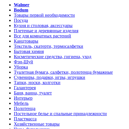
Walmer
Bodum
Товары первой необходимости
Посуда
Кухня и столовая, аксессуары
Плетеные и деревянные изделия
Все для комнатных растений
Канцтовары
Текстиль, скатерти, термосалфетки
Бытовая химия
Косметические средства, гигиена, уход
Фэн-Шуй
Уборка
Туалетная бумага, салфетки, полотенца бумажные
Сувениры, подарки, игры, игрушки
Тапки, носки, колготки
Галантерея
Баня, ванна, туалет
Интерьер
Мебель
Полотенца
Постельное белье и спальные принадлежности
Пластмасса
Хозяйственные товары