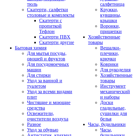
тюль
салфетница
Скатерти, салфетки
Кружки,
столовые и комплекты
кувшины,
Скатерти с
крышки
пропиткой
Воронки,
Тефлон
прищепки
Скатерти ПВХ
Хозяйственные
Скатерти другие
товары
Бытовая химия
Вешалки-
Для мытья посуды,
плечики,
овощей и фруктов
крючки
Для посудомоечных
Коврики
машин
Для рукоделия
Для стирки
Хозяйственные
Уход за ванной и
товары
туалетом
Инструмент
Уход за всеми видами
механический
плит
и наборы
Чистящие и моющие
Доски
средства
гладильные,
Освежители,
сушилки для
очистители воздуха
белья
Разное
Часы, будильники
Уход за обувью
Часы,
Антистатик, крахмал
будильники