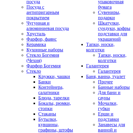
посуда
упаковочная
Посуда с
бумага
антипригарным
Сувениры,
покрытием
подарки
Чугунная и
Шкатулки,
алюминиевая посуда
сундуки, кофры
Хрусталь
подставки для
Фарфор, фаянс
украшений
Керамика
Тапки, носки,
Кухонные наборы
колготки
Стекло Богемия
Тапки, носки,
(Чехия)
колготки
Фарфор Богемия
Галантерея
Стекло
Галантерея
Кружки, чашки
Баня, ванна, туалет
Банки
Прочее
Контейнера,
Банные наборы
салатники
Для бани и
Блюда, тарелки
сауны
Бокалы, рюмки,
Мочалки,
стопки
губки
Стаканы
Ерши и
Бутылки,
подставки
кувшины,
Занавесы для
графины, штофы
ванной и