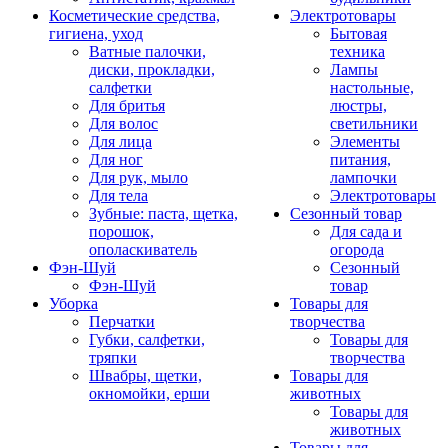
Косметические средства,
Электротовары
гигиена, уход
Бытовая
Ватные палочки,
техника
диски, прокладки,
Лампы
салфетки
настольные,
Для бритья
люстры,
Для волос
светильники
Для лица
Элементы
Для ног
питания,
Для рук, мыло
лампочки
Для тела
Электротовары
Зубные: паста, щетка,
Сезонный товар
порошок,
Для сада и
ополаскиватель
огорода
Фэн-Шуй
Сезонный
Фэн-Шуй
товар
Уборка
Товары для
Перчатки
творчества
Губки, салфетки,
Товары для
тряпки
творчества
Швабры, щетки,
Товары для
окномойки, ерши
животных
Товары для
животных
Товары для