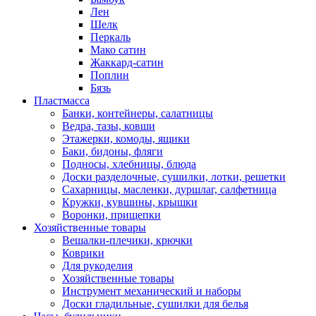
Лен
Шелк
Перкаль
Мако сатин
Жаккард-сатин
Поплин
Бязь
Пластмасса
Банки, контейнеры, салатницы
Ведра, тазы, ковши
Этажерки, комоды, ящики
Баки, бидоны, фляги
Подносы, хлебницы, блюда
Доски разделочные, сушилки, лотки, решетки
Сахарницы, масленки, дуршлаг, салфетница
Кружки, кувшины, крышки
Воронки, прищепки
Хозяйственные товары
Вешалки-плечики, крючки
Коврики
Для рукоделия
Хозяйственные товары
Инструмент механический и наборы
Доски гладильные, сушилки для белья