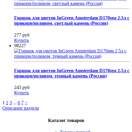
Горшок для цветов InGreen Amsterdam D170мм 2,5л с
прикорн/поливом, светлый камень (Россия)
277 руб
Купить
98227
Горшок для цветов InGreen Amsterdam D170мм 2,5л с
прикорн/поливом, темный камень (Россия)
245 руб
Купить
1
2
3
...
6
7
>
Описание раздела
Каталог товаров