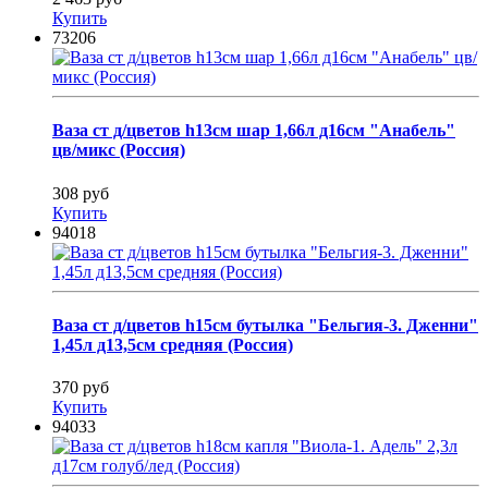
Купить
73206
Ваза ст д/цветов h13см шар 1,66л д16см "Анабель"
цв/микс (Россия)
308 руб
Купить
94018
Ваза ст д/цветов h15см бутылка "Бельгия-3. Дженни"
1,45л д13,5см средняя (Россия)
370 руб
Купить
94033