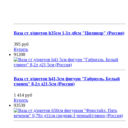
Ваза ст д/цветов h35см 1,3л д8см "Цилиндр" (Россия)
395 руб
Купить
91208
Ваза ст д/цветов h41,5см фигурн "Габриэль. Белый
глянец" 8,2л д21,5см (Россия)
1 414 руб
Купить
93539