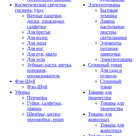
Косметические средства,
Электротовары
гигиена, уход
Бытовая
Ватные палочки,
техника
диски, прокладки,
Лампы
салфетки
настольные,
Для бритья
люстры,
Для волос
светильники
Для лица
Элементы
Для ног
питания,
Для рук, мыло
лампочки
Для тела
Электротовары
Зубные: паста, щетка,
Сезонный товар
порошок,
Для сада и
ополаскиватель
огорода
Фэн-Шуй
Сезонный
Фэн-Шуй
товар
Уборка
Товары для
Перчатки
творчества
Губки, салфетки,
Товары для
тряпки
творчества
Швабры, щетки,
Товары для
окномойки, ерши
животных
Товары для
животных
Товары для