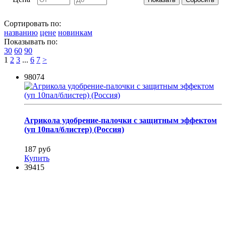
Сортировать по:
названию
цене
новинкам
Показывать по:
30
60
90
1
2
3
...
6
7
>
98074
Агрикола удобрение-палочки с защитным эффектом
(уп 10пал/блистер) (Россия)
187 руб
Купить
39415