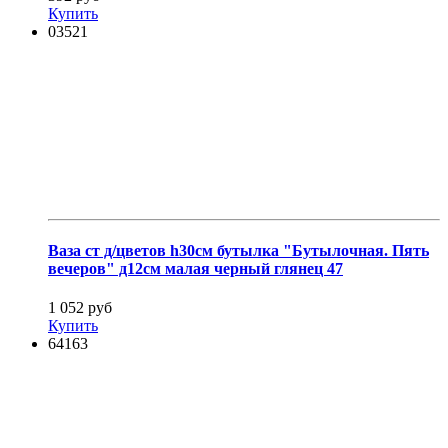
Купить
03521
Ваза ст д/цветов h30см бутылка "Бутылочная. Пять
вечеров" д12см малая черный глянец 47
1 052 руб
Купить
64163