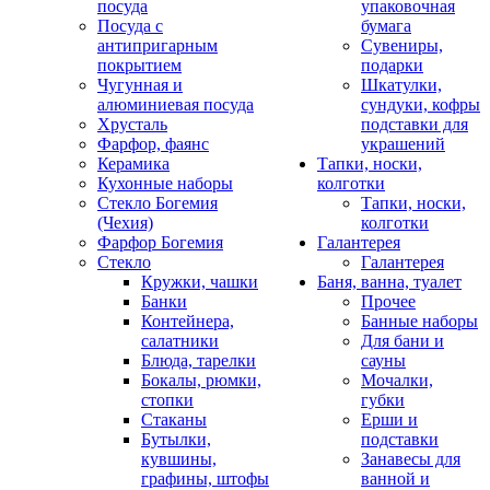
посуда
упаковочная
Посуда с
бумага
антипригарным
Сувениры,
покрытием
подарки
Чугунная и
Шкатулки,
алюминиевая посуда
сундуки, кофры
Хрусталь
подставки для
Фарфор, фаянс
украшений
Керамика
Тапки, носки,
Кухонные наборы
колготки
Стекло Богемия
Тапки, носки,
(Чехия)
колготки
Фарфор Богемия
Галантерея
Стекло
Галантерея
Кружки, чашки
Баня, ванна, туалет
Банки
Прочее
Контейнера,
Банные наборы
салатники
Для бани и
Блюда, тарелки
сауны
Бокалы, рюмки,
Мочалки,
стопки
губки
Стаканы
Ерши и
Бутылки,
подставки
кувшины,
Занавесы для
графины, штофы
ванной и