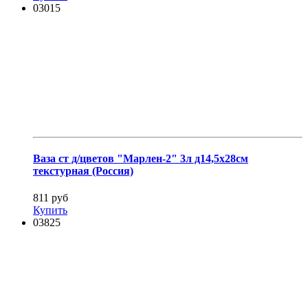
03015
Ваза ст д/цветов "Марлен-2" 3л д14,5х28см
текстурная (Россия)
811 руб
Купить
03825