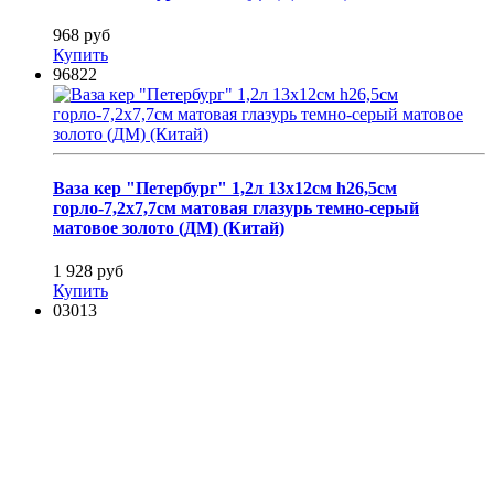
968 руб
Купить
96822
Ваза кер "Петербург" 1,2л 13х12см h26,5см
горло-7,2х7,7см матовая глазурь темно-серый
матовое золото (ДМ) (Китай)
1 928 руб
Купить
03013