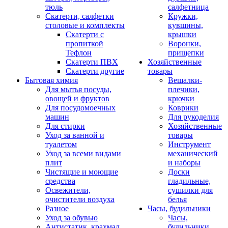
тюль
салфетница
Скатерти, салфетки
Кружки,
столовые и комплекты
кувшины,
Скатерти с
крышки
пропиткой
Воронки,
Тефлон
прищепки
Скатерти ПВХ
Хозяйственные
Скатерти другие
товары
Бытовая химия
Вешалки-
Для мытья посуды,
плечики,
овощей и фруктов
крючки
Для посудомоечных
Коврики
машин
Для рукоделия
Для стирки
Хозяйственные
Уход за ванной и
товары
туалетом
Инструмент
Уход за всеми видами
механический
плит
и наборы
Чистящие и моющие
Доски
средства
гладильные,
Освежители,
сушилки для
очистители воздуха
белья
Разное
Часы, будильники
Уход за обувью
Часы,
Антистатик, крахмал
будильники