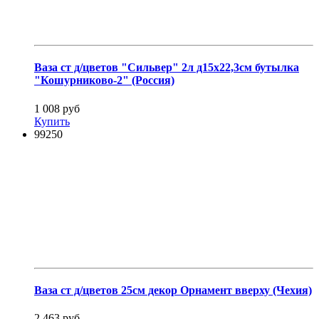
Ваза ст д/цветов "Сильвер" 2л д15х22,3см бутылка
"Кошурниково-2" (Россия)
1 008 руб
Купить
99250
Ваза ст д/цветов 25см декор Орнамент вверху (Чехия)
2 463 руб