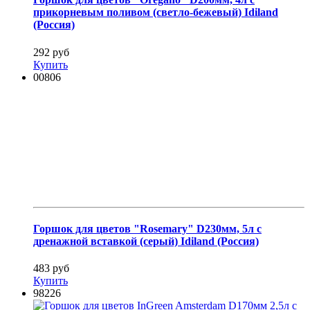
прикорневым поливом (светло-бежевый) Idiland
(Россия)
292 руб
Купить
00806
Горшок для цветов "Rosemary" D230мм, 5л с
дренажной вставкой (серый) Idiland (Россия)
483 руб
Купить
98226