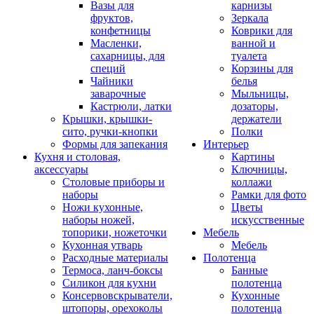
Вазы для
карнизы
фруктов,
Зеркала
конфетницы
Коврики для
Масленки,
ванной и
сахарницы, для
туалета
специй
Корзины для
Чайники
белья
заварочные
Мыльницы,
Кастрюли, латки
дозаторы,
Крышки, крышки-
держатели
сито, ручки-кнопки
Полки
Формы для запекания
Интерьер
Кухня и столовая,
Картины
аксессуары
Ключницы,
Столовые приборы и
коллажи
наборы
Рамки для фото
Ножи кухонные,
Цветы
наборы ножей,
искусственные
топорики, ножеточки
Мебель
Кухонная утварь
Мебель
Расходные материалы
Полотенца
Термоса, ланч-боксы
Банные
Силикон для кухни
полотенца
Консервовскрыватели,
Кухонные
штопоры, орехоколы
полотенца