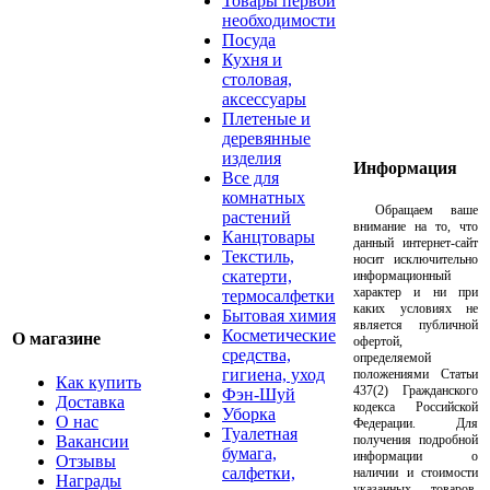
Товары первой
необходимости
Посуда
Кухня и
столовая,
аксессуары
Плетеные и
деревянные
изделия
Информация
Все для
комнатных
Обращаем ваше
растений
внимание на то, что
Канцтовары
данный интернет-сайт
Текстиль,
носит исключительно
скатерти,
информационный
характер и ни при
термосалфетки
каких условиях не
Бытовая химия
является публичной
Косметические
О магазине
офертой,
средства,
определяемой
гигиена, уход
положениями Статьи
Как купить
437(2) Гражданского
Фэн-Шуй
Доставка
кодекса Российской
Уборка
О нас
Федерации. Для
Туалетная
Вакансии
получения подробной
бумага,
информации о
Отзывы
салфетки,
наличии и стоимости
Награды
указанных товаров,