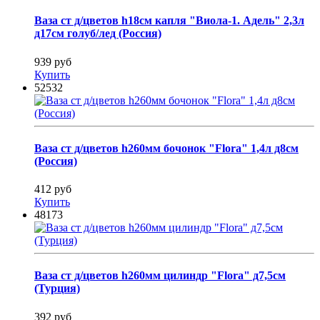
Ваза ст д/цветов h18см капля "Виола-1. Адель" 2,3л
д17см голуб/лед (Россия)
939 руб
Купить
52532
Ваза ст д/цветов h260мм бочонок "Flora" 1,4л д8см
(Россия)
412 руб
Купить
48173
Ваза ст д/цветов h260мм цилиндр "Flora" д7,5см
(Турция)
392 руб