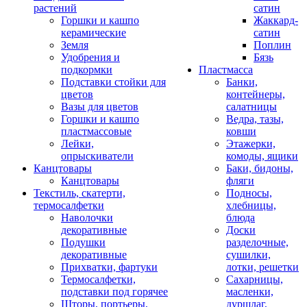
растений
сатин
Горшки и кашпо
Жаккард-
керамические
сатин
Земля
Поплин
Удобрения и
Бязь
подкормки
Пластмасса
Подставки стойки для
Банки,
цветов
контейнеры,
Вазы для цветов
салатницы
Горшки и кашпо
Ведра, тазы,
пластмассовые
ковши
Лейки,
Этажерки,
опрыскиватели
комоды, ящики
Канцтовары
Баки, бидоны,
Канцтовары
фляги
Текстиль, скатерти,
Подносы,
термосалфетки
хлебницы,
Наволочки
блюда
декоративные
Доски
Подушки
разделочные,
декоративные
сушилки,
Прихватки, фартуки
лотки, решетки
Термосалфетки,
Сахарницы,
подставки под горячее
масленки,
Шторы, портьеры,
дуршлаг,