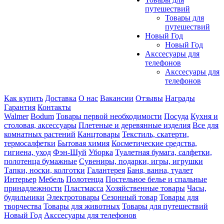
путешествий
Товары для
путешествий
Новый Год
Новый Год
Акссесуары для
телефонов
Акссесуары для
телефонов
Как купить
Доставка
О нас
Вакансии
Отзывы
Награды
Гарантия
Контакты
Walmer
Bodum
Товары первой необходимости
Посуда
Кухня и
столовая, аксессуары
Плетеные и деревянные изделия
Все для
комнатных растений
Канцтовары
Текстиль, скатерти,
термосалфетки
Бытовая химия
Косметические средства,
гигиена, уход
Фэн-Шуй
Уборка
Туалетная бумага, салфетки,
полотенца бумажные
Сувениры, подарки, игры, игрушки
Тапки, носки, колготки
Галантерея
Баня, ванна, туалет
Интерьер
Мебель
Полотенца
Постельное белье и спальные
принадлежности
Пластмасса
Хозяйственные товары
Часы,
будильники
Электротовары
Сезонный товар
Товары для
творчества
Товары для животных
Товары для путешествий
Новый Год
Акссесуары для телефонов