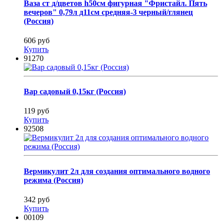
Ваза ст д/цветов h50см фигурная "Фристайл. Пять
вечеров" 0,79л д11см средняя-3 черный/глянец
(Россия)
606 руб
Купить
91270
Вар садовый 0,15кг (Россия)
119 руб
Купить
92508
Вермикулит 2л для создания оптимального водного
режима (Россия)
342 руб
Купить
00109