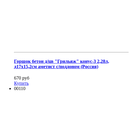
Горшок бетон д/цв "Грильяж" конус-3 2,28л,
д17х15,2см аметист с/поддоном (Россия)
670 руб
Купить
00110