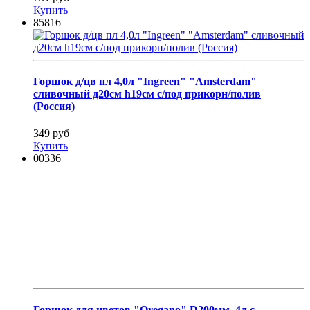
Купить
85816
Горшок д/цв пл 4,0л "Ingreen" "Amsterdam"
сливочный д20см h19см с/под прикорн/полив
(Россия)
349 руб
Купить
00336
Горшок для цветов "Oregano" D200мм, 4л с