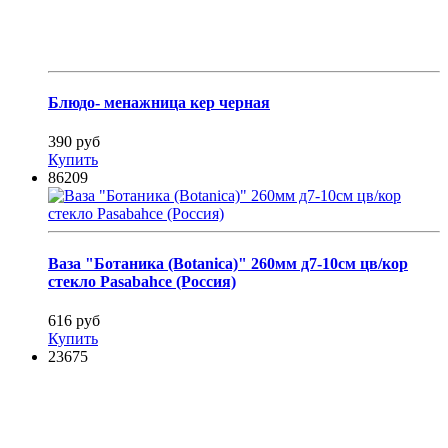
Блюдо- менажница кер черная
390 руб
Купить
86209
Ваза "Ботаника (Botanica)" 260мм д7-10см цв/кор
стекло Pasabahce (Россия)
616 руб
Купить
23675