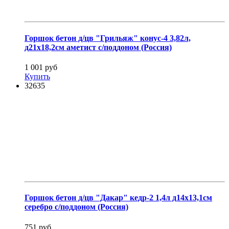
Горшок бетон д/цв "Грильяж" конус-4 3,82л,
д21х18,2см аметист с/поддоном (Россия)
1 001 руб
Купить
32635
Горшок бетон д/цв "Дакар" кедр-2 1,4л д14х13,1см
серебро с/поддоном (Россия)
751 руб