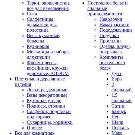
Терки, овощечистки,
Постельное белье и
все для измельчения
спальные
Сита
принадлежности
Салфетницы,
Наволочки
держатели для
Наматрасники
полотенца
Пододеяльники
Весы кухонные,
Подушки
безмены
Простыни
Кулинария
Одеяла, пледы,
Мельницы и наборы
покрывала
для специй
Комплекты
Френч-прессы,
постельного
кофейники, кружки
белья
дорожные, BODUM
Дуэт
Плетеные и деревянные
Евро
изделия
2
Доски разделочные
спальный
Вазы декоративные
1,5
Кухонная утварь
спальный
Подносы, столики
Сатин
Салфетки, подставки
Бамбук
под горячее
Лен
Сухарницы, корзинки
Шелк
Прочее
Перкаль
Все для комнатных
Мако