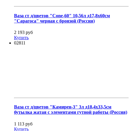
Ваза ст д/цветов "Cone-60" 10,56л д17,8х60см
"Сарагоса" черная с бронзой (Россия)
2 193 руб
Купить
02811
Ваза ст д/цветов "Камирен-3" 3л д18,4х33,5см
бутылка жатая с элементами гутной работы (Россия)
1 113 руб
Купить