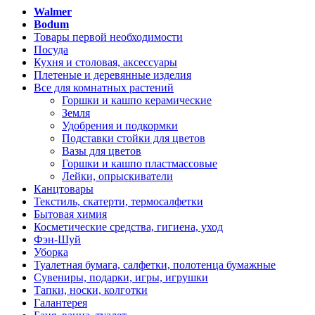
Walmer
Bodum
Товары первой необходимости
Посуда
Кухня и столовая, аксессуары
Плетеные и деревянные изделия
Все для комнатных растений
Горшки и кашпо керамические
Земля
Удобрения и подкормки
Подставки стойки для цветов
Вазы для цветов
Горшки и кашпо пластмассовые
Лейки, опрыскиватели
Канцтовары
Текстиль, скатерти, термосалфетки
Бытовая химия
Косметические средства, гигиена, уход
Фэн-Шуй
Уборка
Туалетная бумага, салфетки, полотенца бумажные
Сувениры, подарки, игры, игрушки
Тапки, носки, колготки
Галантерея