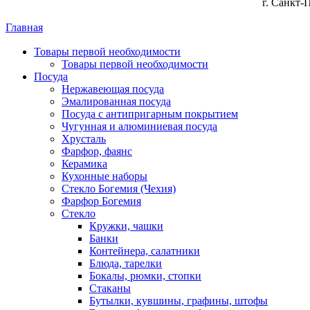
г. Санкт-
Главная
Товары первой необходимости
Товары первой необходимости
Посуда
Нержавеющая посуда
Эмалированная посуда
Посуда с антипригарным покрытием
Чугунная и алюминиевая посуда
Хрусталь
Фарфор, фаянс
Керамика
Кухонные наборы
Стекло Богемия (Чехия)
Фарфор Богемия
Стекло
Кружки, чашки
Банки
Контейнера, салатники
Блюда, тарелки
Бокалы, рюмки, стопки
Стаканы
Бутылки, кувшины, графины, штофы