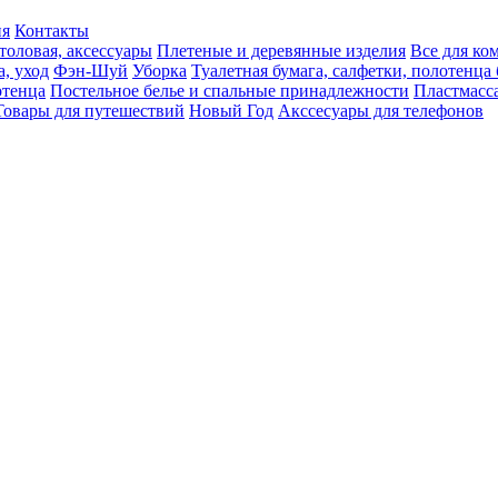
ия
Контакты
толовая, аксессуары
Плетеные и деревянные изделия
Все для ко
а, уход
Фэн-Шуй
Уборка
Туалетная бумага, салфетки, полотенц
тенца
Постельное белье и спальные принадлежности
Пластмасс
Товары для путешествий
Новый Год
Акссесуары для телефонов