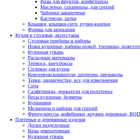
Вазы для фруктов, конфетницы
Масленки, сахарницы, для специй
Чайники заварочные
Кастрюли, латки
Крышки, крышки-сито, ручки-кнопки
Формы для запекания
Кухня и столовая, аксессуары
Столовые приборы и наборы
Ножи кухонные, наборы ножей, топорики, ножето
Кухонная утварь
Расходные материалы
Термоса, ланч-боксы
Силикон для кухни
Консервовскрыватели, штопоры, орехоколы
Терки, овощечистки, все для измельчения
Сита
Салфетницы, держатели для полотенца
Весы кухонные, безмены
Кулинария
Мельницы и наборы для специй
Френч-прессы, кофейники, кружки дорожные, B
Плетеные и деревянные изделия
Доски разделочные
Вазы декоративные
Кухонная утварь