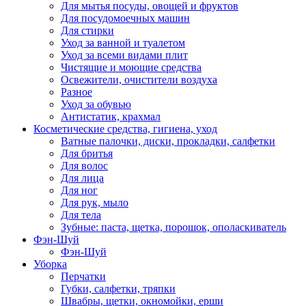
Для мытья посуды, овощей и фруктов
Для посудомоечных машин
Для стирки
Уход за ванной и туалетом
Уход за всеми видами плит
Чистящие и моющие средства
Освежители, очистители воздуха
Разное
Уход за обувью
Антистатик, крахмал
Косметические средства, гигиена, уход
Ватные палочки, диски, прокладки, салфетки
Для бритья
Для волос
Для лица
Для ног
Для рук, мыло
Для тела
Зубные: паста, щетка, порошок, ополаскиватель
Фэн-Шуй
Фэн-Шуй
Уборка
Перчатки
Губки, салфетки, тряпки
Швабры, щетки, окномойки, ерши