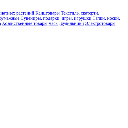
мнатных растений
Канцтовары
Текстиль, скатерти,
а бумажные
Сувениры, подарки, игры, игрушки
Тапки, носки,
а
Хозяйственные товары
Часы, будильники
Электротовары