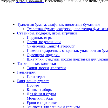
Петербург
8 (921) 366-44-01
Весь товар в наличии, все цены дейс
Туалетная бумага, салфетки, полотенца бумажные
Туалетная бумага, салфетки, полотенца бумажны
Сувениры, подарки, игры, игрушки
Игрушки, игры
Свечи, подсвечники
Символика Санкт-Петербург
Пакеты подарочные, открытки, упаковочная бум
Сувениры, подарки
Шкатулки, сундуки, кофры подставки для укра
Тапки, носки, колготки
Тапки, носки, колготки
Галантерея
Галантерея
Баня, ванна, туалет
Прочее
Банные наборы
Для бани и сауны
Мочалки, губки
Ерши и подставки
Занавесы для ванной и карнизы