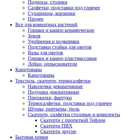
Подносы, столики
Салфетки, подставки под горячее
Сухарницы, корзинки
Прочее
Все для комнатных растений
Горшки и кашпо керамические
Земля
Удобрения и подкормки
Подставки стойки для цветов
Вазы для цветов
Горшки и кашпо пластмассовые
Лейки, опрыскиватели
Канцтовары
Канцтовары
Текстиль, скатерти, термосалфетки
Наволочки декоративные
Подушки декоративные
Прихватки, фартуки
Термосалфетки, подставки под горячее
Шторы, портьеры, тюль
Скатерти, салфетки столовые и комплекты
Скатерти с пропиткой Тефлон
Скатерти ПВХ
Скатерти другие
Бытовая химия