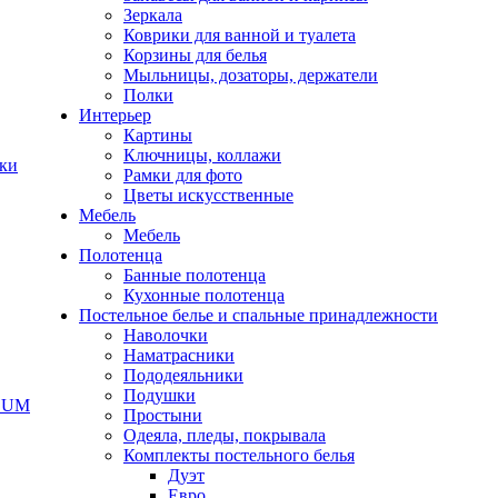
Зеркала
Коврики для ванной и туалета
Корзины для белья
Мыльницы, дозаторы, держатели
Полки
Интерьер
Картины
Ключницы, коллажи
чки
Рамки для фото
Цветы искусственные
Мебель
Мебель
Полотенца
Банные полотенца
Кухонные полотенца
Постельное белье и спальные принадлежности
Наволочки
Наматрасники
Пододеяльники
Подушки
ODUM
Простыни
Одеяла, пледы, покрывала
Комплекты постельного белья
Дуэт
Евро