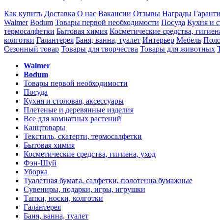
Как купить
Доставка
О нас
Вакансии
Отзывы
Награды
Гарант
Walmer
Bodum
Товары первой необходимости
Посуда
Кухня и с
термосалфетки
Бытовая химия
Косметические средства, гигиен
колготки
Галантерея
Баня, ванна, туалет
Интерьер
Мебель
Поло
Сезонный товар
Товары для творчества
Товары для животных
Walmer
Bodum
Товары первой необходимости
Посуда
Кухня и столовая, аксессуары
Плетеные и деревянные изделия
Все для комнатных растений
Канцтовары
Текстиль, скатерти, термосалфетки
Бытовая химия
Косметические средства, гигиена, уход
Фэн-Шуй
Уборка
Туалетная бумага, салфетки, полотенца бумажные
Сувениры, подарки, игры, игрушки
Тапки, носки, колготки
Галантерея
Баня, ванна, туалет