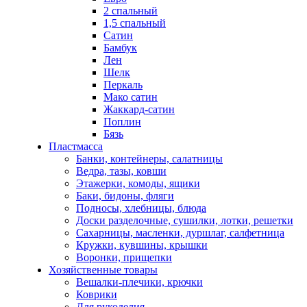
2 спальный
1,5 спальный
Сатин
Бамбук
Лен
Шелк
Перкаль
Мако сатин
Жаккард-сатин
Поплин
Бязь
Пластмасса
Банки, контейнеры, салатницы
Ведра, тазы, ковши
Этажерки, комоды, ящики
Баки, бидоны, фляги
Подносы, хлебницы, блюда
Доски разделочные, сушилки, лотки, решетки
Сахарницы, масленки, дуршлаг, салфетница
Кружки, кувшины, крышки
Воронки, прищепки
Хозяйственные товары
Вешалки-плечики, крючки
Коврики
Для рукоделия