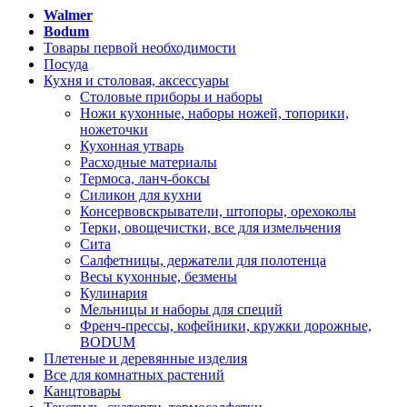
Walmer
Bodum
Товары первой необходимости
Посуда
Кухня и столовая, аксессуары
Столовые приборы и наборы
Ножи кухонные, наборы ножей, топорики,
ножеточки
Кухонная утварь
Расходные материалы
Термоса, ланч-боксы
Силикон для кухни
Консервовскрыватели, штопоры, орехоколы
Терки, овощечистки, все для измельчения
Сита
Салфетницы, держатели для полотенца
Весы кухонные, безмены
Кулинария
Мельницы и наборы для специй
Френч-прессы, кофейники, кружки дорожные,
BODUM
Плетеные и деревянные изделия
Все для комнатных растений
Канцтовары