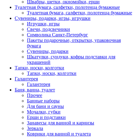
Швабры, щетки, окномойки, ерши
Туалетная бумага, салфетки, полотенца бумажные
Туалетная бумага, салфетки, полотенца бумажные
Сувениры, подарки, игры, игрушки
Игрушки, игры
Свечи, подсвечники
Символика Санкт-Петербург
Пакеты подарочные, открытки, упаковочная
бумага
Сувениры, подарки
Шкатулки, сундуки, кофры подставки для
украшений
Тапки, носки, колготки
Тапки, носки, колготки
Галантерея
Галантерея
Баня, ванна, туалет
Прочее
Банные наборы
Для бани и сауны
Мочалки, губки
Ерши и подставки
Занавесы для ванной и карнизы
Зеркала
Коврики для ванной и туалета