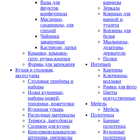
Вазы для
карнизы
фруктов,
Зеркала
конфетницы
Коврики для
Масленки,
ванной и
сахарницы, для
туалета
специй
Корзины для
Чайники
белья
заварочные
Мыльницы,
Кастрюли, латки
дозаторы,
Крышки, крышки-
держатели
сито, ручки-кнопки
Полки
Формы для запекания
Интерьер
Кухня и столовая,
Картины
аксессуары
Ключницы,
Столовые приборы и
коллажи
наборы
Рамки для фото
Ножи кухонные,
Цветы
наборы ножей,
искусственные
топорики, ножеточки
Мебель
Кухонная утварь
Мебель
Расходные материалы
Полотенца
Термоса, ланч-боксы
Банные
Силикон для кухни
полотенца
Консервовскрыватели,
Кухонные
штопоры, орехоколы
полотенца