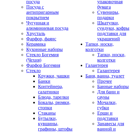
посуда
упаковочная
Посуда с
бумага
антипригарным
Сувениры,
покрытием
подарки
Чугунная и
Шкатулки,
алюминиевая посуда
сундуки, кофры
Хрусталь
подставки для
Фарфор, фаянс
украшений
Керамика
Тапки, носки,
Кухонные наборы
колготки
Стекло Богемия
Тапки, носки,
(Чехия)
колготки
Фарфор Богемия
Галантерея
Стекло
Галантерея
Кружки, чашки
Баня, ванна, туалет
Банки
Прочее
Контейнера,
Банные наборы
салатники
Для бани и
Блюда, тарелки
сауны
Бокалы, рюмки,
Мочалки,
стопки
губки
Стаканы
Ерши и
Бутылки,
подставки
кувшины,
Занавесы для
графины, штофы
ванной и