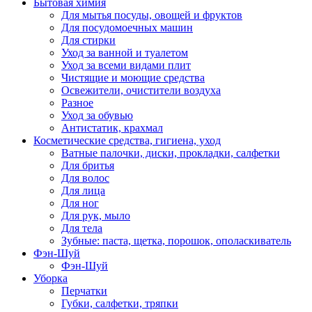
Бытовая химия
Для мытья посуды, овощей и фруктов
Для посудомоечных машин
Для стирки
Уход за ванной и туалетом
Уход за всеми видами плит
Чистящие и моющие средства
Освежители, очистители воздуха
Разное
Уход за обувью
Антистатик, крахмал
Косметические средства, гигиена, уход
Ватные палочки, диски, прокладки, салфетки
Для бритья
Для волос
Для лица
Для ног
Для рук, мыло
Для тела
Зубные: паста, щетка, порошок, ополаскиватель
Фэн-Шуй
Фэн-Шуй
Уборка
Перчатки
Губки, салфетки, тряпки