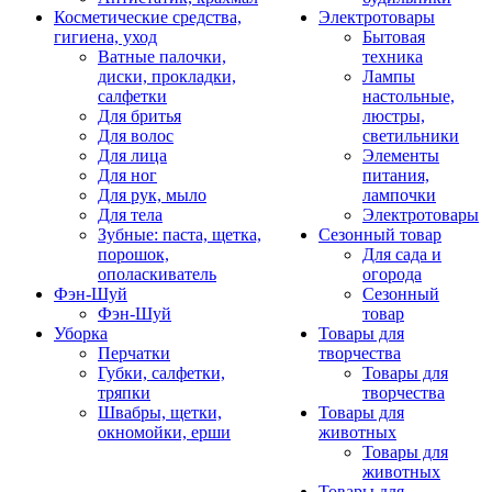
Косметические средства,
Электротовары
гигиена, уход
Бытовая
Ватные палочки,
техника
диски, прокладки,
Лампы
салфетки
настольные,
Для бритья
люстры,
Для волос
светильники
Для лица
Элементы
Для ног
питания,
Для рук, мыло
лампочки
Для тела
Электротовары
Зубные: паста, щетка,
Сезонный товар
порошок,
Для сада и
ополаскиватель
огорода
Фэн-Шуй
Сезонный
Фэн-Шуй
товар
Уборка
Товары для
Перчатки
творчества
Губки, салфетки,
Товары для
тряпки
творчества
Швабры, щетки,
Товары для
окномойки, ерши
животных
Товары для
животных
Товары для