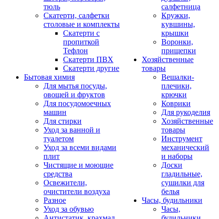
тюль
салфетница
Скатерти, салфетки
Кружки,
столовые и комплекты
кувшины,
Скатерти с
крышки
пропиткой
Воронки,
Тефлон
прищепки
Скатерти ПВХ
Хозяйственные
Скатерти другие
товары
Бытовая химия
Вешалки-
Для мытья посуды,
плечики,
овощей и фруктов
крючки
Для посудомоечных
Коврики
машин
Для рукоделия
Для стирки
Хозяйственные
Уход за ванной и
товары
туалетом
Инструмент
Уход за всеми видами
механический
плит
и наборы
Чистящие и моющие
Доски
средства
гладильные,
Освежители,
сушилки для
очистители воздуха
белья
Разное
Часы, будильники
Уход за обувью
Часы,
Антистатик, крахмал
будильники