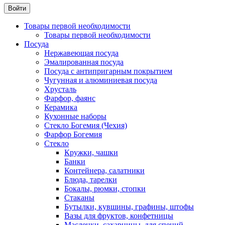
Товары первой необходимости
Товары первой необходимости
Посуда
Нержавеющая посуда
Эмалированная посуда
Посуда с антипригарным покрытием
Чугунная и алюминиевая посуда
Хрусталь
Фарфор, фаянс
Керамика
Кухонные наборы
Стекло Богемия (Чехия)
Фарфор Богемия
Стекло
Кружки, чашки
Банки
Контейнера, салатники
Блюда, тарелки
Бокалы, рюмки, стопки
Стаканы
Бутылки, кувшины, графины, штофы
Вазы для фруктов, конфетницы
Масленки, сахарницы, для специй