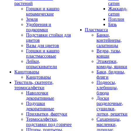
растений
сатин
Горшки и кашпо
Жаккард-
керамические
сатин
Земля
Поплин
Удобрения и
Бязь
подкормки
Пластмасса
Подставки стойки для
Банки,
цветов
контейнеры,
Вазы для цветов
салатницы
Горшки и кашпо
Ведра, тазы,
пластмассовые
ковши
Лейки,
Этажерки,
опрыскиватели
комоды, ящики
Канцтовары
Баки, бидоны,
Канцтовары
фляги
Текстиль, скатерти,
Подносы,
термосалфетки
хлебницы,
Наволочки
блюда
декоративные
Доски
Подушки
разделочные,
декоративные
сушилки,
Прихватки, фартуки
лотки, решетки
Термосалфетки,
Сахарницы,
подставки под горячее
масленки,
Шторы, портьеры,
дуршлаг,