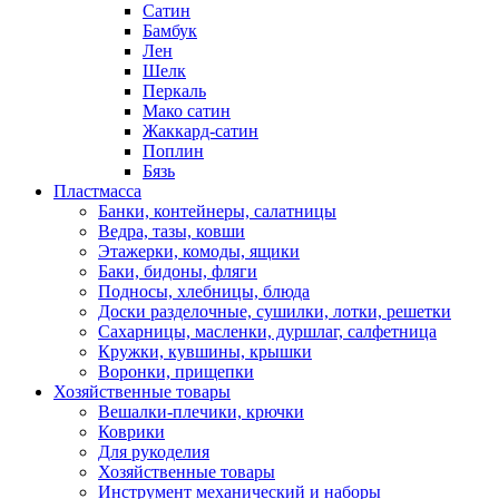
Сатин
Бамбук
Лен
Шелк
Перкаль
Мако сатин
Жаккард-сатин
Поплин
Бязь
Пластмасса
Банки, контейнеры, салатницы
Ведра, тазы, ковши
Этажерки, комоды, ящики
Баки, бидоны, фляги
Подносы, хлебницы, блюда
Доски разделочные, сушилки, лотки, решетки
Сахарницы, масленки, дуршлаг, салфетница
Кружки, кувшины, крышки
Воронки, прищепки
Хозяйственные товары
Вешалки-плечики, крючки
Коврики
Для рукоделия
Хозяйственные товары
Инструмент механический и наборы