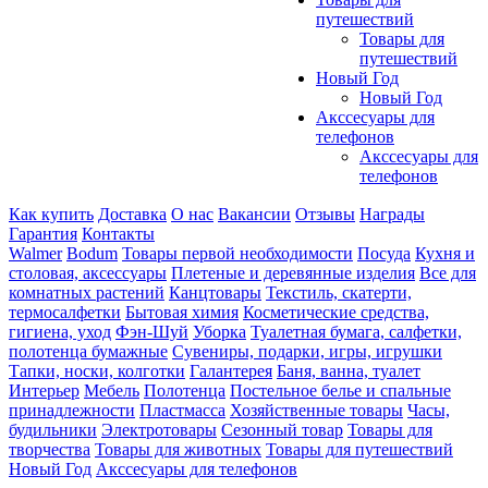
путешествий
Товары для
путешествий
Новый Год
Новый Год
Акссесуары для
телефонов
Акссесуары для
телефонов
Как купить
Доставка
О нас
Вакансии
Отзывы
Награды
Гарантия
Контакты
Walmer
Bodum
Товары первой необходимости
Посуда
Кухня и
столовая, аксессуары
Плетеные и деревянные изделия
Все для
комнатных растений
Канцтовары
Текстиль, скатерти,
термосалфетки
Бытовая химия
Косметические средства,
гигиена, уход
Фэн-Шуй
Уборка
Туалетная бумага, салфетки,
полотенца бумажные
Сувениры, подарки, игры, игрушки
Тапки, носки, колготки
Галантерея
Баня, ванна, туалет
Интерьер
Мебель
Полотенца
Постельное белье и спальные
принадлежности
Пластмасса
Хозяйственные товары
Часы,
будильники
Электротовары
Сезонный товар
Товары для
творчества
Товары для животных
Товары для путешествий
Новый Год
Акссесуары для телефонов