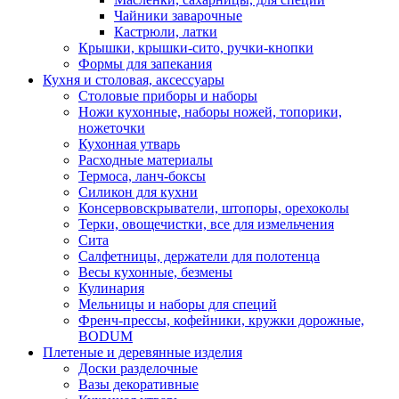
Чайники заварочные
Кастрюли, латки
Крышки, крышки-сито, ручки-кнопки
Формы для запекания
Кухня и столовая, аксессуары
Столовые приборы и наборы
Ножи кухонные, наборы ножей, топорики,
ножеточки
Кухонная утварь
Расходные материалы
Термоса, ланч-боксы
Силикон для кухни
Консервовскрыватели, штопоры, орехоколы
Терки, овощечистки, все для измельчения
Сита
Салфетницы, держатели для полотенца
Весы кухонные, безмены
Кулинария
Мельницы и наборы для специй
Френч-прессы, кофейники, кружки дорожные,
BODUM
Плетеные и деревянные изделия
Доски разделочные
Вазы декоративные