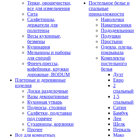
Терки, овощечистки,
Постельное белье и
все для измельчения
спальные
Сита
принадлежности
Салфетницы,
Наволочки
держатели для
Наматрасники
полотенца
Пододеяльники
Весы кухонные,
Подушки
безмены
Простыни
Кулинария
Одеяла, пледы,
Мельницы и наборы
покрывала
для специй
Комплекты
Френч-прессы,
постельного
кофейники, кружки
белья
дорожные, BODUM
Дуэт
Плетеные и деревянные
Евро
изделия
2
Доски разделочные
спальный
Вазы декоративные
1,5
Кухонная утварь
спальный
Подносы, столики
Сатин
Салфетки, подставки
Бамбук
под горячее
Лен
Сухарницы, корзинки
Шелк
Прочее
Перкаль
Все для комнатных
Мако