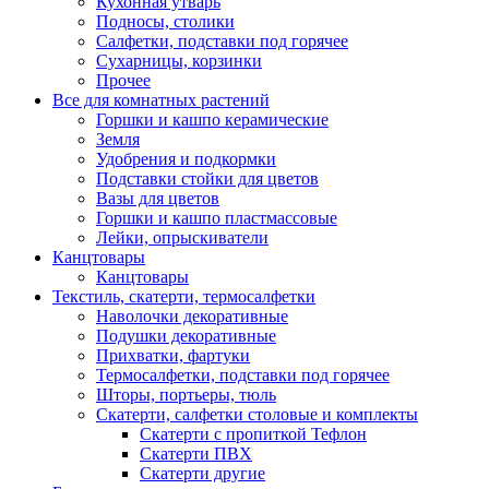
Кухонная утварь
Подносы, столики
Салфетки, подставки под горячее
Сухарницы, корзинки
Прочее
Все для комнатных растений
Горшки и кашпо керамические
Земля
Удобрения и подкормки
Подставки стойки для цветов
Вазы для цветов
Горшки и кашпо пластмассовые
Лейки, опрыскиватели
Канцтовары
Канцтовары
Текстиль, скатерти, термосалфетки
Наволочки декоративные
Подушки декоративные
Прихватки, фартуки
Термосалфетки, подставки под горячее
Шторы, портьеры, тюль
Скатерти, салфетки столовые и комплекты
Скатерти с пропиткой Тефлон
Скатерти ПВХ
Скатерти другие