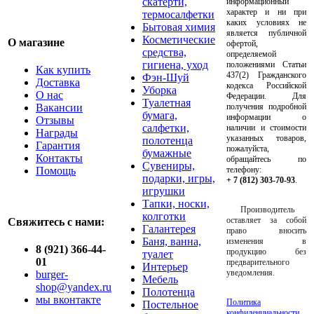
скатерти,
информационный
характер и ни при
термосалфетки
каких условиях не
Бытовая химия
является публичной
Косметические
О магазине
офертой,
средства,
определяемой
гигиена, уход
положениями Статьи
Как купить
437(2) Гражданского
Фэн-Шуй
Доставка
кодекса Российской
Уборка
О нас
Федерации. Для
Туалетная
Вакансии
получения подробной
бумага,
информации о
Отзывы
салфетки,
наличии и стоимости
Награды
указанных товаров,
полотенца
Гарантия
пожалуйста,
бумажные
Контакты
обращайтесь по
Сувениры,
Помощь
телефону:
подарки, игры,
+ 7 (812) 303-70-93
.
игрушки
Тапки, носки,
Производитель
колготки
оставляет за собой
Свяжитесь с нами:
Галантерея
право вносить
Баня, ванна,
изменения в
8 (921) 366-44-
продукцию без
туалет
01
предварительного
Интерьер
уведомления.
burger-
Мебель
shop@yandex.ru
Полотенца
мы вконтакте
Политика
Постельное
конфиденциальности