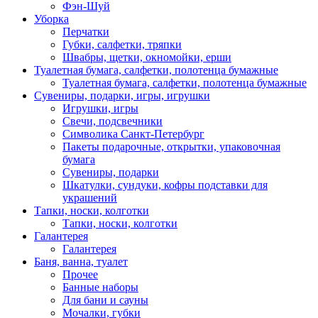
Фэн-Шуй
Уборка
Перчатки
Губки, салфетки, тряпки
Швабры, щетки, окномойки, ерши
Туалетная бумага, салфетки, полотенца бумажные
Туалетная бумага, салфетки, полотенца бумажные
Сувениры, подарки, игры, игрушки
Игрушки, игры
Свечи, подсвечники
Символика Санкт-Петербург
Пакеты подарочные, открытки, упаковочная
бумага
Сувениры, подарки
Шкатулки, сундуки, кофры подставки для
украшений
Тапки, носки, колготки
Тапки, носки, колготки
Галантерея
Галантерея
Баня, ванна, туалет
Прочее
Банные наборы
Для бани и сауны
Мочалки, губки