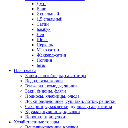
Дуэт
Евро
2 спальный
1,5 спальный
Сатин
Бамбук
Лен
Шелк
Перкаль
Мако сатин
Жаккард-сатин
Поплин
Бязь
Пластмасса
Банки, контейнеры, салатницы
Ведра, тазы, ковши
Этажерки, комоды, ящики
Баки, бидоны, фляги
Подносы, хлебницы, блюда
Доски разделочные, сушилки, лотки, решетки
Сахарницы, масленки, дуршлаг, салфетница
Кружки, кувшины, крышки
Воронки, прищепки
Хозяйственные товары
Вешалки-плечики, крючки