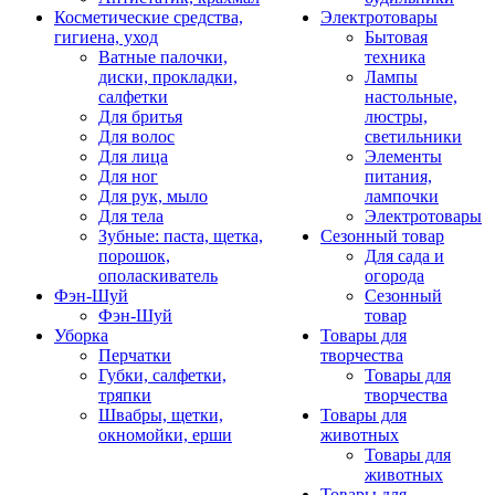
Косметические средства,
Электротовары
гигиена, уход
Бытовая
Ватные палочки,
техника
диски, прокладки,
Лампы
салфетки
настольные,
Для бритья
люстры,
Для волос
светильники
Для лица
Элементы
Для ног
питания,
Для рук, мыло
лампочки
Для тела
Электротовары
Зубные: паста, щетка,
Сезонный товар
порошок,
Для сада и
ополаскиватель
огорода
Фэн-Шуй
Сезонный
Фэн-Шуй
товар
Уборка
Товары для
Перчатки
творчества
Губки, салфетки,
Товары для
тряпки
творчества
Швабры, щетки,
Товары для
окномойки, ерши
животных
Товары для
животных
Товары для