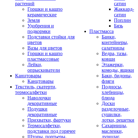
растений
сатин
Горшки и кашпо
Жаккард-
керамические
сатин
Земля
Поплин
Удобрения и
Бязь
подкормки
Пластмасса
Подставки стойки для
Банки,
цветов
контейнеры,
Вазы для цветов
салатницы
Горшки и кашпо
Ведра, тазы,
пластмассовые
ковши
Лейки,
Этажерки,
опрыскиватели
комоды, ящики
Канцтовары
Баки, бидоны,
Канцтовары
фляги
Текстиль, скатерти,
Подносы,
термосалфетки
хлебницы,
Наволочки
блюда
декоративные
Доски
Подушки
разделочные,
декоративные
сушилки,
Прихватки, фартуки
лотки, решетки
Термосалфетки,
Сахарницы,
подставки под горячее
масленки,
Шторы, портьеры,
дуршлаг,