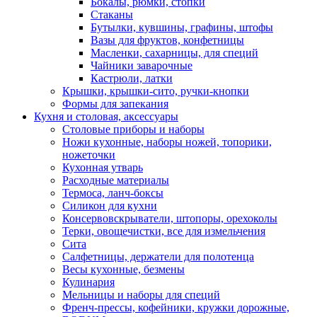
Бокалы, рюмки, стопки
Стаканы
Бутылки, кувшины, графины, штофы
Вазы для фруктов, конфетницы
Масленки, сахарницы, для специй
Чайники заварочные
Кастрюли, латки
Крышки, крышки-сито, ручки-кнопки
Формы для запекания
Кухня и столовая, аксессуары
Столовые приборы и наборы
Ножи кухонные, наборы ножей, топорики,
ножеточки
Кухонная утварь
Расходные материалы
Термоса, ланч-боксы
Силикон для кухни
Консервовскрыватели, штопоры, орехоколы
Терки, овощечистки, все для измельчения
Сита
Салфетницы, держатели для полотенца
Весы кухонные, безмены
Кулинария
Мельницы и наборы для специй
Френч-прессы, кофейники, кружки дорожные,