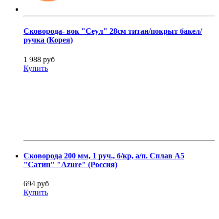
Сковорода- вок "Сеул" 28см титан/покрыт бакел/
ручка (Корея)
1 988 руб
Купить
Сковорода 200 мм, 1 руч., б/кр, а/п. Сплав А5
"Сатин" "Azure" (Россия)
694 руб
Купить