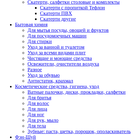
Скатерти, салфетки столовые и комплекты
Скатерти с пропиткой Тефлон
Скатерти ПВХ
Скатерти другие
Бытовая химия
Для мытья посуды, овощей и фруктов
Для посудомоечных машин
Для стирки
Уход за ванной и туалетом
Уход за всеми видами плит
Чистящие и моющие средства
Освежители, очистители воздуха
Разное
Уход за обувью
Антистатик, крахмал
Косметические средства, гигиена, уход
Ватные палочки, диски, прокладки, салфетки
Для бритья
Для волос
Для лица
Для ног
Для рук, мыло
Для тела
Зубные: паста, щетка, порошок, ополаскиватель
Фэн-Шуй