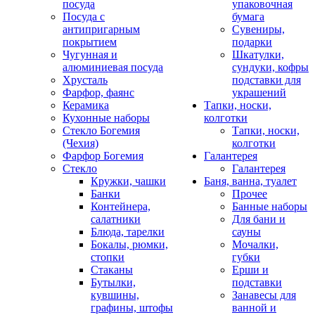
посуда
упаковочная
Посуда с
бумага
антипригарным
Сувениры,
покрытием
подарки
Чугунная и
Шкатулки,
алюминиевая посуда
сундуки, кофры
Хрусталь
подставки для
Фарфор, фаянс
украшений
Керамика
Тапки, носки,
Кухонные наборы
колготки
Стекло Богемия
Тапки, носки,
(Чехия)
колготки
Фарфор Богемия
Галантерея
Стекло
Галантерея
Кружки, чашки
Баня, ванна, туалет
Банки
Прочее
Контейнера,
Банные наборы
салатники
Для бани и
Блюда, тарелки
сауны
Бокалы, рюмки,
Мочалки,
стопки
губки
Стаканы
Ерши и
Бутылки,
подставки
кувшины,
Занавесы для
графины, штофы
ванной и