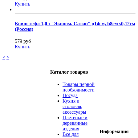
Купить
Ковш тефл 1,0л "Эконом. Сатин" д14см, h8см s0,12см
(Россия)
579 руб
Купить
<
>
Каталог товаров
Товары первой
необходимости
Посуда
Кухня и
столовая,
аксессуары
Плетеные и
деревянные
изделия
Информация
Все для