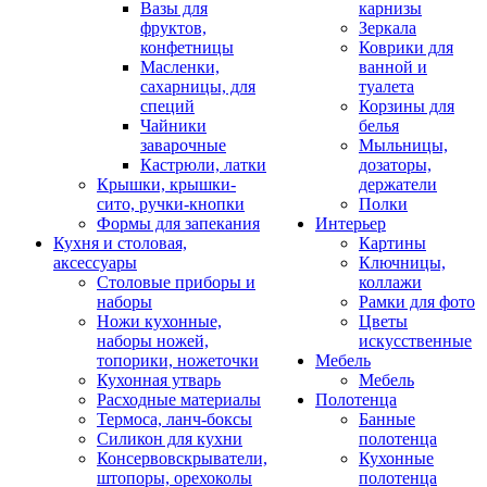
Вазы для
карнизы
фруктов,
Зеркала
конфетницы
Коврики для
Масленки,
ванной и
сахарницы, для
туалета
специй
Корзины для
Чайники
белья
заварочные
Мыльницы,
Кастрюли, латки
дозаторы,
Крышки, крышки-
держатели
сито, ручки-кнопки
Полки
Формы для запекания
Интерьер
Кухня и столовая,
Картины
аксессуары
Ключницы,
Столовые приборы и
коллажи
наборы
Рамки для фото
Ножи кухонные,
Цветы
наборы ножей,
искусственные
топорики, ножеточки
Мебель
Кухонная утварь
Мебель
Расходные материалы
Полотенца
Термоса, ланч-боксы
Банные
Силикон для кухни
полотенца
Консервовскрыватели,
Кухонные
штопоры, орехоколы
полотенца