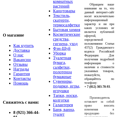
комнатных
Обращаем ваше
растений
внимание на то, что
Канцтовары
данный интернет-сайт
Текстиль,
носит исключительно
скатерти,
информационный
характер и ни при
термосалфетки
каких условиях не
Бытовая химия
является публичной
Косметические
О магазине
офертой,
средства,
определяемой
гигиена, уход
положениями Статьи
Как купить
437(2) Гражданского
Фэн-Шуй
Доставка
кодекса Российской
Уборка
О нас
Федерации. Для
Туалетная
Вакансии
получения подробной
бумага,
информации о
Отзывы
салфетки,
наличии и стоимости
Награды
указанных товаров,
полотенца
Гарантия
пожалуйста,
бумажные
Контакты
обращайтесь по
Сувениры,
Помощь
телефону:
подарки, игры,
+ 7 (812) 303-70-93
.
игрушки
Тапки, носки,
Производитель
колготки
оставляет за собой
Свяжитесь с нами:
Галантерея
право вносить
Баня, ванна,
изменения в
8 (921) 366-44-
продукцию без
туалет