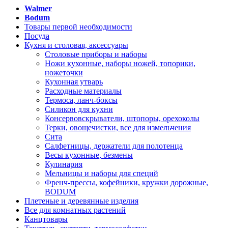
Walmer
Bodum
Товары первой необходимости
Посуда
Кухня и столовая, аксессуары
Столовые приборы и наборы
Ножи кухонные, наборы ножей, топорики,
ножеточки
Кухонная утварь
Расходные материалы
Термоса, ланч-боксы
Силикон для кухни
Консервовскрыватели, штопоры, орехоколы
Терки, овощечистки, все для измельчения
Сита
Салфетницы, держатели для полотенца
Весы кухонные, безмены
Кулинария
Мельницы и наборы для специй
Френч-прессы, кофейники, кружки дорожные,
BODUM
Плетеные и деревянные изделия
Все для комнатных растений
Канцтовары