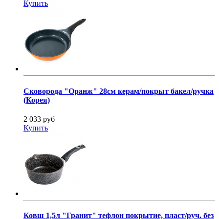
Купить
Сковорода "Оранж" 28см керам/покрыт бакел/ручка
(Корея)
2 033 руб
Купить
Ковш 1,5л "Гранит" тефлон покрытие, пласт/руч. без