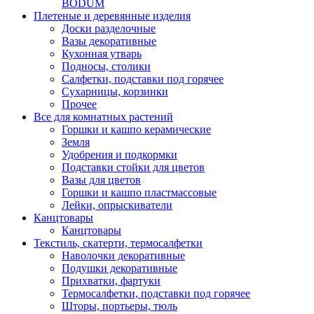
BODUM
Плетеные и деревянные изделия
Доски разделочные
Вазы декоративные
Кухонная утварь
Подносы, столики
Салфетки, подставки под горячее
Сухарницы, корзинки
Прочее
Все для комнатных растений
Горшки и кашпо керамические
Земля
Удобрения и подкормки
Подставки стойки для цветов
Вазы для цветов
Горшки и кашпо пластмассовые
Лейки, опрыскиватели
Канцтовары
Канцтовары
Текстиль, скатерти, термосалфетки
Наволочки декоративные
Подушки декоративные
Прихватки, фартуки
Термосалфетки, подставки под горячее
Шторы, портьеры, тюль