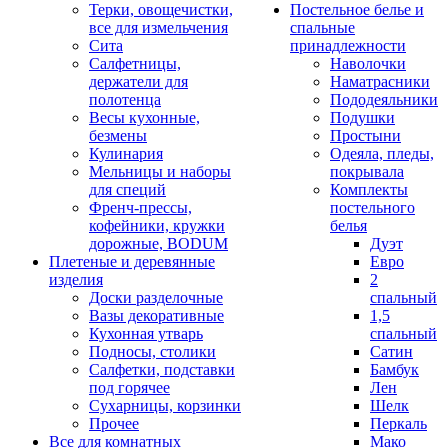
Терки, овощечистки,
Постельное белье и
все для измельчения
спальные
Сита
принадлежности
Салфетницы,
Наволочки
держатели для
Наматрасники
полотенца
Пододеяльники
Весы кухонные,
Подушки
безмены
Простыни
Кулинария
Одеяла, пледы,
Мельницы и наборы
покрывала
для специй
Комплекты
Френч-прессы,
постельного
кофейники, кружки
белья
дорожные, BODUM
Дуэт
Плетеные и деревянные
Евро
изделия
2
Доски разделочные
спальный
Вазы декоративные
1,5
Кухонная утварь
спальный
Подносы, столики
Сатин
Салфетки, подставки
Бамбук
под горячее
Лен
Сухарницы, корзинки
Шелк
Прочее
Перкаль
Все для комнатных
Мако