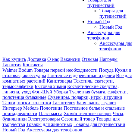
путешествий
Товары для
путешествий
Новый Год
Новый Год
Акссесуары для
телефонов
Акссесуары для
телефонов
Как купить
Доставка
О нас
Вакансии
Отзывы
Награды
Гарантия
Контакты
Walmer
Bodum
Товары первой необходимости
Посуда
Кухня и
столовая, аксессуары
Плетеные и деревянные изделия
Все для
комнатных растений
Канцтовары
Текстиль, скатерти,
термосалфетки
Бытовая химия
Косметические средства,
гигиена, уход
Фэн-Шуй
Уборка
Туалетная бумага, салфетки,
полотенца бумажные
Сувениры, подарки, игры, игрушки
Тапки, носки, колготки
Галантерея
Баня, ванна, туалет
Интерьер
Мебель
Полотенца
Постельное белье и спальные
принадлежности
Пластмасса
Хозяйственные товары
Часы,
будильники
Электротовары
Сезонный товар
Товары для
творчества
Товары для животных
Товары для путешествий
Новый Год
Акссесуары для телефонов