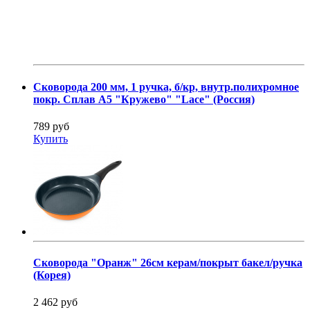
Сковорода 200 мм, 1 ручка, б/кр, внутр.полихромное
покр. Сплав А5 "Кружево" "Lace" (Россия)
789 руб
Купить
Сковорода "Оранж" 26см керам/покрыт бакел/ручка
(Корея)
2 462 руб