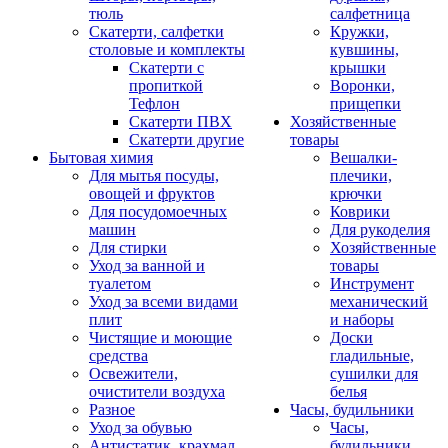
тюль
салфетница
Скатерти, салфетки
Кружки,
столовые и комплекты
кувшины,
Скатерти с
крышки
пропиткой
Воронки,
Тефлон
прищепки
Скатерти ПВХ
Хозяйственные
Скатерти другие
товары
Бытовая химия
Вешалки-
Для мытья посуды,
плечики,
овощей и фруктов
крючки
Для посудомоечных
Коврики
машин
Для рукоделия
Для стирки
Хозяйственные
Уход за ванной и
товары
туалетом
Инструмент
Уход за всеми видами
механический
плит
и наборы
Чистящие и моющие
Доски
средства
гладильные,
Освежители,
сушилки для
очистители воздуха
белья
Разное
Часы, будильники
Уход за обувью
Часы,
Антистатик, крахмал
будильники