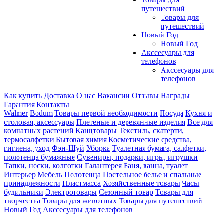
путешествий
Товары для
путешествий
Новый Год
Новый Год
Акссесуары для
телефонов
Акссесуары для
телефонов
Как купить
Доставка
О нас
Вакансии
Отзывы
Награды
Гарантия
Контакты
Walmer
Bodum
Товары первой необходимости
Посуда
Кухня и
столовая, аксессуары
Плетеные и деревянные изделия
Все для
комнатных растений
Канцтовары
Текстиль, скатерти,
термосалфетки
Бытовая химия
Косметические средства,
гигиена, уход
Фэн-Шуй
Уборка
Туалетная бумага, салфетки,
полотенца бумажные
Сувениры, подарки, игры, игрушки
Тапки, носки, колготки
Галантерея
Баня, ванна, туалет
Интерьер
Мебель
Полотенца
Постельное белье и спальные
принадлежности
Пластмасса
Хозяйственные товары
Часы,
будильники
Электротовары
Сезонный товар
Товары для
творчества
Товары для животных
Товары для путешествий
Новый Год
Акссесуары для телефонов