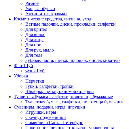
Разное
Уход за обувью
Антистатик, крахмал
Косметические средства, гигиена, уход
Ватные палочки, диски, прокладки, салфетки
Для бритья
Для волос
Для лица
Для ног
Для рук, мыло
Для тела
Зубные: паста, щетка, порошок, ополаскиватель
Фэн-Шуй
Фэн-Шуй
Уборка
Перчатки
Губки, салфетки, тряпки
Швабры, щетки, окномойки, ерши
Туалетная бумага, салфетки, полотенца бумажные
Туалетная бумага, салфетки, полотенца бумажные
Сувениры, подарки, игры, игрушки
Игрушки, игры
Свечи, подсвечники
Символика Санкт-Петербург
Пакеты подарочные, открытки, упаковочная