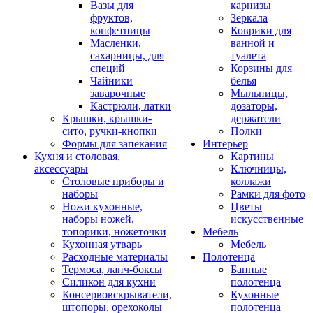
Вазы для
карнизы
фруктов,
Зеркала
конфетницы
Коврики для
Масленки,
ванной и
сахарницы, для
туалета
специй
Корзины для
Чайники
белья
заварочные
Мыльницы,
Кастрюли, латки
дозаторы,
Крышки, крышки-
держатели
сито, ручки-кнопки
Полки
Формы для запекания
Интерьер
Кухня и столовая,
Картины
аксессуары
Ключницы,
Столовые приборы и
коллажи
наборы
Рамки для фото
Ножи кухонные,
Цветы
наборы ножей,
искусственные
топорики, ножеточки
Мебель
Кухонная утварь
Мебель
Расходные материалы
Полотенца
Термоса, ланч-боксы
Банные
Силикон для кухни
полотенца
Консервовскрыватели,
Кухонные
штопоры, орехоколы
полотенца