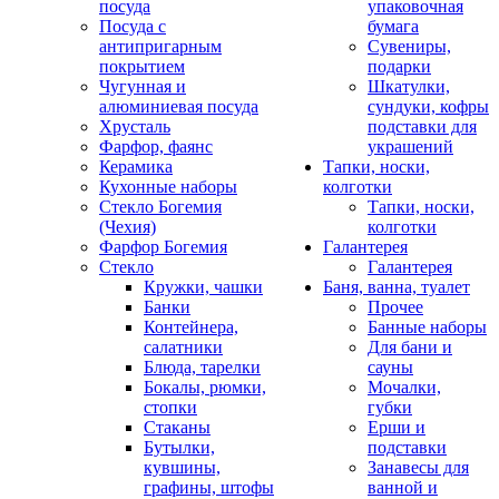
посуда
упаковочная
Посуда с
бумага
антипригарным
Сувениры,
покрытием
подарки
Чугунная и
Шкатулки,
алюминиевая посуда
сундуки, кофры
Хрусталь
подставки для
Фарфор, фаянс
украшений
Керамика
Тапки, носки,
Кухонные наборы
колготки
Стекло Богемия
Тапки, носки,
(Чехия)
колготки
Фарфор Богемия
Галантерея
Стекло
Галантерея
Кружки, чашки
Баня, ванна, туалет
Банки
Прочее
Контейнера,
Банные наборы
салатники
Для бани и
Блюда, тарелки
сауны
Бокалы, рюмки,
Мочалки,
стопки
губки
Стаканы
Ерши и
Бутылки,
подставки
кувшины,
Занавесы для
графины, штофы
ванной и