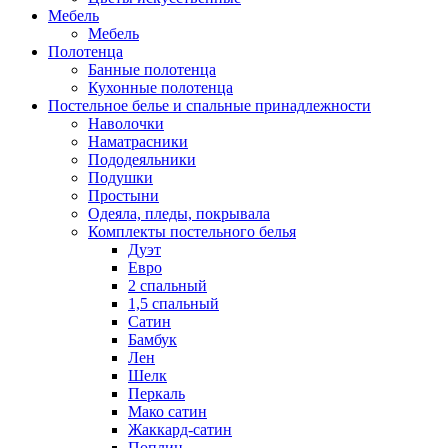
Мебель
Мебель
Полотенца
Банные полотенца
Кухонные полотенца
Постельное белье и спальные принадлежности
Наволочки
Наматрасники
Пододеяльники
Подушки
Простыни
Одеяла, пледы, покрывала
Комплекты постельного белья
Дуэт
Евро
2 спальный
1,5 спальный
Сатин
Бамбук
Лен
Шелк
Перкаль
Мако сатин
Жаккард-сатин
Поплин