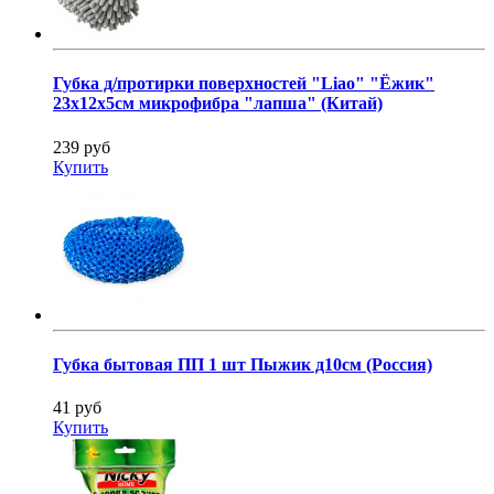
Губка д/протирки поверхностей "Liao" "Ёжик"
23х12х5см микрофибра "лапша" (Китай)
239 руб
Купить
Губка бытовая ПП 1 шт Пыжик д10см (Россия)
41 руб
Купить