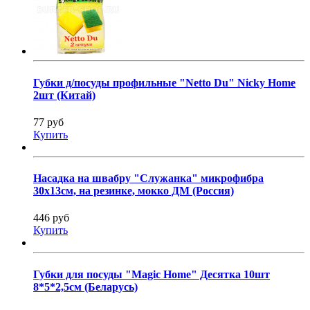
Губки д/посуды профильные "Netto Du" Nicky Home
2шт (Китай)
77 руб
Купить
Насадка на швабру "Служанка" микрофибра
30х13см, на резинке, мокко ДМ (Россия)
446 руб
Купить
Губки для посуды "Magic Home" Десятка 10шт
8*5*2,5см (Беларусь)