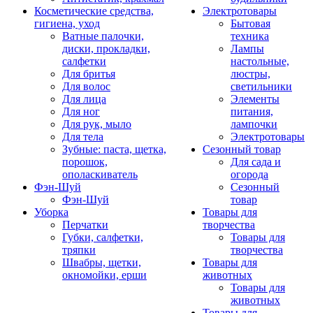
Косметические средства,
Электротовары
гигиена, уход
Бытовая
Ватные палочки,
техника
диски, прокладки,
Лампы
салфетки
настольные,
Для бритья
люстры,
Для волос
светильники
Для лица
Элементы
Для ног
питания,
Для рук, мыло
лампочки
Для тела
Электротовары
Зубные: паста, щетка,
Сезонный товар
порошок,
Для сада и
ополаскиватель
огорода
Фэн-Шуй
Сезонный
Фэн-Шуй
товар
Уборка
Товары для
Перчатки
творчества
Губки, салфетки,
Товары для
тряпки
творчества
Швабры, щетки,
Товары для
окномойки, ерши
животных
Товары для
животных
Товары для