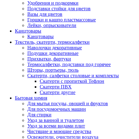
Удобрения и подкормки
Подставки стойки для цветов
Вазы для цветов
Горшки и кашпо пластмассовые
Лейки, опрыскиватели
Канцтовары
Канцтовары
Текстиль, скатерти, термосалфетки
Наволочки декоративные
Подушки декоративные
Прихватки, фартуки
Термосалфетки, подставки под горячее
Шторы, портьеры, тюль
Скатерти, салфетки столовые и комплекты
Скатерти с пропиткой Тефлон
Скатерти ПВХ
Скатерти другие
Бытовая химия
Для мытья посуды, овощей и фруктов
Для посудомоечных машин
Для стирки
Уход за ванной и туалетом
Уход за всеми видами плит
Чистящие и моющие средства
Освежители, очистители воздуха