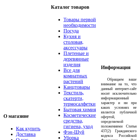
Каталог товаров
Товары первой
необходимости
Посуда
Кухня и
столовая,
аксессуары
Плетеные и
деревянные
изделия
Информация
Все для
комнатных
Обращаем ваше
растений
внимание на то, что
Канцтовары
данный интернет-сайт
Текстиль,
носит исключительно
скатерти,
информационный
характер и ни при
термосалфетки
каких условиях не
Бытовая химия
является публичной
Косметические
О магазине
офертой,
средства,
определяемой
гигиена, уход
положениями Статьи
Как купить
437(2) Гражданского
Фэн-Шуй
Доставка
кодекса Российской
Уборка
О нас