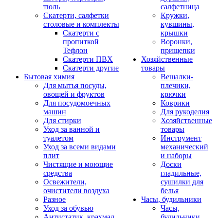
тюль
салфетница
Скатерти, салфетки
Кружки,
столовые и комплекты
кувшины,
Скатерти с
крышки
пропиткой
Воронки,
Тефлон
прищепки
Скатерти ПВХ
Хозяйственные
Скатерти другие
товары
Бытовая химия
Вешалки-
Для мытья посуды,
плечики,
овощей и фруктов
крючки
Для посудомоечных
Коврики
машин
Для рукоделия
Для стирки
Хозяйственные
Уход за ванной и
товары
туалетом
Инструмент
Уход за всеми видами
механический
плит
и наборы
Чистящие и моющие
Доски
средства
гладильные,
Освежители,
сушилки для
очистители воздуха
белья
Разное
Часы, будильники
Уход за обувью
Часы,
Антистатик, крахмал
будильники