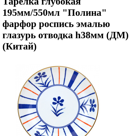
Тарелка глубокая
195мм/550мл "Полина"
фарфор роспись эмалью
глазурь отводка h38мм (ДМ)
(Китай)