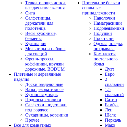
Терки, овощечистки,
Постельное белье и
все для измельчения
спальные
Сита
принадлежности
Салфетницы,
Наволочки
держатели для
Наматрасники
полотенца
Пододеяльники
Весы кухонные,
Подушки
безмены
Простыни
Кулинария
Одеяла, пледы,
Мельницы и наборы
покрывала
для специй
Комплекты
Френч-прессы,
постельного
кофейники, кружки
белья
дорожные, BODUM
Дуэт
Плетеные и деревянные
Евро
изделия
2
Доски разделочные
спальный
Вазы декоративные
1,5
Кухонная утварь
спальный
Подносы, столики
Сатин
Салфетки, подставки
Бамбук
под горячее
Лен
Сухарницы, корзинки
Шелк
Прочее
Перкаль
Все для комнатных
Мако