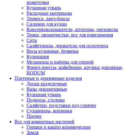
ножеточки
Кухонная утварь
Расходные материалы
Термоса, ланч-боксы
Силикон для кухни
Консервовскрыватели, штопоры, орехоколы
Терки, овощечистки, все для измельчения
Сита
Салфетницы, держатели для полотенца
Весы кухонные, безмены
Кулинария
Мельницы и наборы для специй
Френч-прессы, кофейники, кружки дорожные,
BODUM
Плетеные и деревянные изделия
Доски разделочные
Вазы декоративные
Кухонная утварь
Подносы, столики
Салфетки, подставки под горячее
Сухарницы, корзинки
Прочее
Все для комнатных растений
Горшки и кашпо керамические
Земля