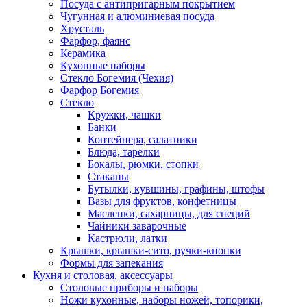
Посуда с антипригарным покрытием
Чугунная и алюминиевая посуда
Хрусталь
Фарфор, фаянс
Керамика
Кухонные наборы
Стекло Богемия (Чехия)
Фарфор Богемия
Стекло
Кружки, чашки
Банки
Контейнера, салатники
Блюда, тарелки
Бокалы, рюмки, стопки
Стаканы
Бутылки, кувшины, графины, штофы
Вазы для фруктов, конфетницы
Масленки, сахарницы, для специй
Чайники заварочные
Кастрюли, латки
Крышки, крышки-сито, ручки-кнопки
Формы для запекания
Кухня и столовая, аксессуары
Столовые приборы и наборы
Ножи кухонные, наборы ножей, топорики,