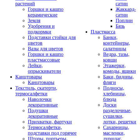
растений
сатин
Горшки и кашпо
Жаккард-
керамические
сатин
Земля
Поплин
Удобрения и
Бязь
подкормки
Пластмасса
Подставки стойки для
Банки,
цветов
контейнеры,
Вазы для цветов
салатницы
Горшки и кашпо
Ведра, тазы,
пластмассовые
ковши
Лейки,
Этажерки,
опрыскиватели
комоды, ящики
Канцтовары
Баки, бидоны,
Канцтовары
фляги
Текстиль, скатерти,
Подносы,
термосалфетки
хлебницы,
Наволочки
блюда
декоративные
Доски
Подушки
разделочные,
декоративные
сушилки,
Прихватки, фартуки
лотки, решетки
Термосалфетки,
Сахарницы,
подставки под горячее
масленки,
Шторы, портьеры,
дуршлаг,