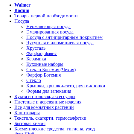
Walmer
Bodum
Товары первой необходимости
Посуда
Нержавеющая посуда
Эмалированная посуда
Посуда с антипригарным покрытием
Чугунная и алюминиевая посуда
Хрусталь
Фарфор, фаянс
Керамика
Кухонные наборы
Стекло Богемия (Чехия)
Фарфор Богемия
Стекло
Крышки, крышки-сито, ручки-кнопки
Формы для запекания
Кухня и столовая, аксессуары
Плетеные и деревянные изделия
Все для комнатных растений
Канцтовары
Текстиль, скатерти, термосалфетки
Бытовая химия
Косметические средства, гигиена, уход