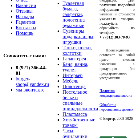
Федерации. Для
Туалетная
Вакансии
получения подробной
бумага,
информации о
Отзывы
салфетки,
наличии и стоимости
Награды
указанных товаров,
полотенца
Гарантия
пожалуйста,
бумажные
Контакты
обращайтесь по
Сувениры,
Помощь
телефону:
подарки, игры,
+ 7 (812) 303-70-93
.
игрушки
Тапки, носки,
Производитель
колготки
оставляет за собой
Свяжитесь с нами:
Галантерея
право вносить
Баня, ванна,
изменения в
8 (921) 366-44-
продукцию без
туалет
01
предварительного
Интерьер
уведомления.
burger-
Мебель
shop@yandex.ru
Полотенца
мы вконтакте
Политика
Постельное
конфиденциальности
белье и
спальные
Обработка
принадлежности
персональных данных
Пластмасса
© Бюргер, 2008-2026
Хозяйственные
товары
Часы,
будильники