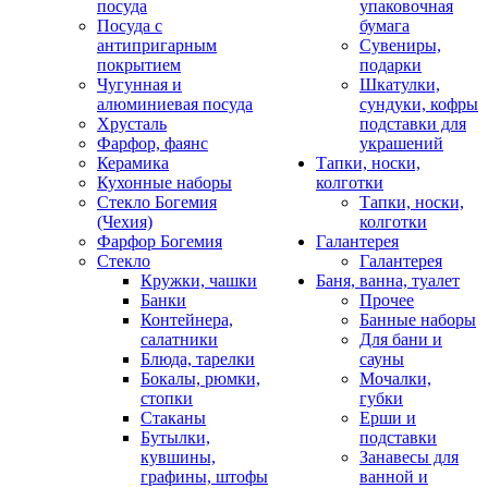
посуда
упаковочная
Посуда с
бумага
антипригарным
Сувениры,
покрытием
подарки
Чугунная и
Шкатулки,
алюминиевая посуда
сундуки, кофры
Хрусталь
подставки для
Фарфор, фаянс
украшений
Керамика
Тапки, носки,
Кухонные наборы
колготки
Стекло Богемия
Тапки, носки,
(Чехия)
колготки
Фарфор Богемия
Галантерея
Стекло
Галантерея
Кружки, чашки
Баня, ванна, туалет
Банки
Прочее
Контейнера,
Банные наборы
салатники
Для бани и
Блюда, тарелки
сауны
Бокалы, рюмки,
Мочалки,
стопки
губки
Стаканы
Ерши и
Бутылки,
подставки
кувшины,
Занавесы для
графины, штофы
ванной и