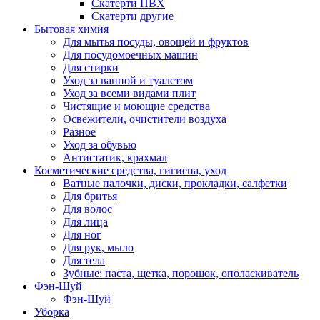
Скатерти ПВХ
Скатерти другие
Бытовая химия
Для мытья посуды, овощей и фруктов
Для посудомоечных машин
Для стирки
Уход за ванной и туалетом
Уход за всеми видами плит
Чистящие и моющие средства
Освежители, очистители воздуха
Разное
Уход за обувью
Антистатик, крахмал
Косметические средства, гигиена, уход
Ватные палочки, диски, прокладки, салфетки
Для бритья
Для волос
Для лица
Для ног
Для рук, мыло
Для тела
Зубные: паста, щетка, порошок, ополаскиватель
Фэн-Шуй
Фэн-Шуй
Уборка