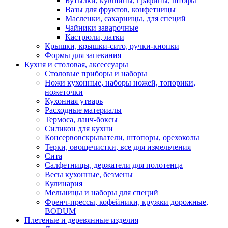
Бутылки, кувшины, графины, штофы
Вазы для фруктов, конфетницы
Масленки, сахарницы, для специй
Чайники заварочные
Кастрюли, латки
Крышки, крышки-сито, ручки-кнопки
Формы для запекания
Кухня и столовая, аксессуары
Столовые приборы и наборы
Ножи кухонные, наборы ножей, топорики,
ножеточки
Кухонная утварь
Расходные материалы
Термоса, ланч-боксы
Силикон для кухни
Консервовскрыватели, штопоры, орехоколы
Терки, овощечистки, все для измельчения
Сита
Салфетницы, держатели для полотенца
Весы кухонные, безмены
Кулинария
Мельницы и наборы для специй
Френч-прессы, кофейники, кружки дорожные,
BODUM
Плетеные и деревянные изделия