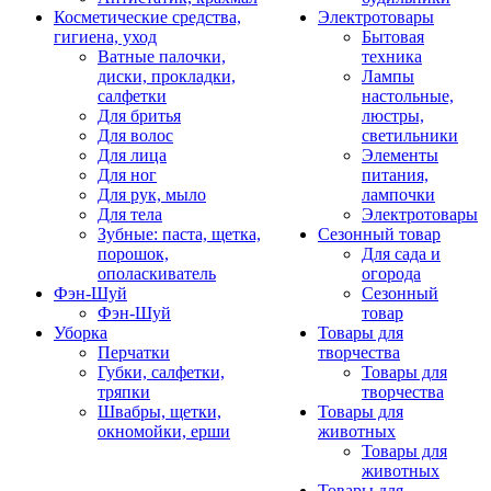
Косметические средства,
Электротовары
гигиена, уход
Бытовая
Ватные палочки,
техника
диски, прокладки,
Лампы
салфетки
настольные,
Для бритья
люстры,
Для волос
светильники
Для лица
Элементы
Для ног
питания,
Для рук, мыло
лампочки
Для тела
Электротовары
Зубные: паста, щетка,
Сезонный товар
порошок,
Для сада и
ополаскиватель
огорода
Фэн-Шуй
Сезонный
Фэн-Шуй
товар
Уборка
Товары для
Перчатки
творчества
Губки, салфетки,
Товары для
тряпки
творчества
Швабры, щетки,
Товары для
окномойки, ерши
животных
Товары для
животных
Товары для