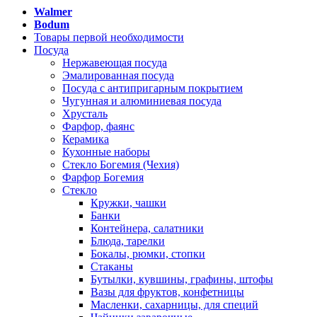
Walmer
Bodum
Товары первой необходимости
Посуда
Нержавеющая посуда
Эмалированная посуда
Посуда с антипригарным покрытием
Чугунная и алюминиевая посуда
Хрусталь
Фарфор, фаянс
Керамика
Кухонные наборы
Стекло Богемия (Чехия)
Фарфор Богемия
Стекло
Кружки, чашки
Банки
Контейнера, салатники
Блюда, тарелки
Бокалы, рюмки, стопки
Стаканы
Бутылки, кувшины, графины, штофы
Вазы для фруктов, конфетницы
Масленки, сахарницы, для специй