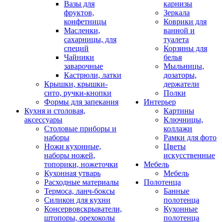
Вазы для
карнизы
фруктов,
Зеркала
конфетницы
Коврики для
Масленки,
ванной и
сахарницы, для
туалета
специй
Корзины для
Чайники
белья
заварочные
Мыльницы,
Кастрюли, латки
дозаторы,
Крышки, крышки-
держатели
сито, ручки-кнопки
Полки
Формы для запекания
Интерьер
Кухня и столовая,
Картины
аксессуары
Ключницы,
Столовые приборы и
коллажи
наборы
Рамки для фото
Ножи кухонные,
Цветы
наборы ножей,
искусственные
топорики, ножеточки
Мебель
Кухонная утварь
Мебель
Расходные материалы
Полотенца
Термоса, ланч-боксы
Банные
Силикон для кухни
полотенца
Консервовскрыватели,
Кухонные
штопоры, орехоколы
полотенца