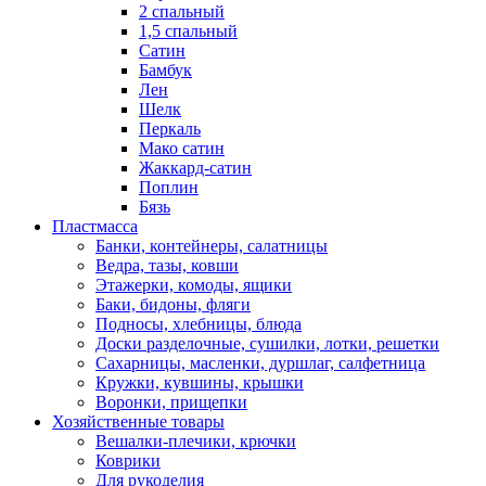
2 спальный
1,5 спальный
Сатин
Бамбук
Лен
Шелк
Перкаль
Мако сатин
Жаккард-сатин
Поплин
Бязь
Пластмасса
Банки, контейнеры, салатницы
Ведра, тазы, ковши
Этажерки, комоды, ящики
Баки, бидоны, фляги
Подносы, хлебницы, блюда
Доски разделочные, сушилки, лотки, решетки
Сахарницы, масленки, дуршлаг, салфетница
Кружки, кувшины, крышки
Воронки, прищепки
Хозяйственные товары
Вешалки-плечики, крючки
Коврики
Для рукоделия