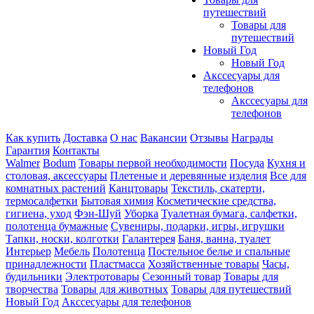
путешествий
Товары для
путешествий
Новый Год
Новый Год
Акссесуары для
телефонов
Акссесуары для
телефонов
Как купить
Доставка
О нас
Вакансии
Отзывы
Награды
Гарантия
Контакты
Walmer
Bodum
Товары первой необходимости
Посуда
Кухня и
столовая, аксессуары
Плетеные и деревянные изделия
Все для
комнатных растений
Канцтовары
Текстиль, скатерти,
термосалфетки
Бытовая химия
Косметические средства,
гигиена, уход
Фэн-Шуй
Уборка
Туалетная бумага, салфетки,
полотенца бумажные
Сувениры, подарки, игры, игрушки
Тапки, носки, колготки
Галантерея
Баня, ванна, туалет
Интерьер
Мебель
Полотенца
Постельное белье и спальные
принадлежности
Пластмасса
Хозяйственные товары
Часы,
будильники
Электротовары
Сезонный товар
Товары для
творчества
Товары для животных
Товары для путешествий
Новый Год
Акссесуары для телефонов