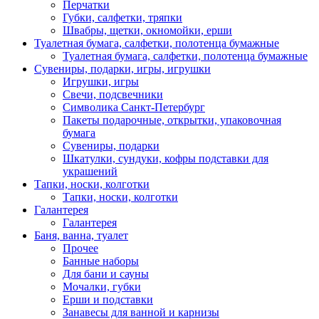
Перчатки
Губки, салфетки, тряпки
Швабры, щетки, окномойки, ерши
Туалетная бумага, салфетки, полотенца бумажные
Туалетная бумага, салфетки, полотенца бумажные
Сувениры, подарки, игры, игрушки
Игрушки, игры
Свечи, подсвечники
Символика Санкт-Петербург
Пакеты подарочные, открытки, упаковочная
бумага
Сувениры, подарки
Шкатулки, сундуки, кофры подставки для
украшений
Тапки, носки, колготки
Тапки, носки, колготки
Галантерея
Галантерея
Баня, ванна, туалет
Прочее
Банные наборы
Для бани и сауны
Мочалки, губки
Ерши и подставки
Занавесы для ванной и карнизы