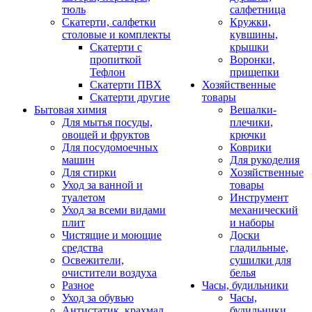
тюль
салфетница
Скатерти, салфетки
Кружки,
столовые и комплекты
кувшины,
Скатерти с
крышки
пропиткой
Воронки,
Тефлон
прищепки
Скатерти ПВХ
Хозяйственные
Скатерти другие
товары
Бытовая химия
Вешалки-
Для мытья посуды,
плечики,
овощей и фруктов
крючки
Для посудомоечных
Коврики
машин
Для рукоделия
Для стирки
Хозяйственные
Уход за ванной и
товары
туалетом
Инструмент
Уход за всеми видами
механический
плит
и наборы
Чистящие и моющие
Доски
средства
гладильные,
Освежители,
сушилки для
очистители воздуха
белья
Разное
Часы, будильники
Уход за обувью
Часы,
Антистатик, крахмал
будильники