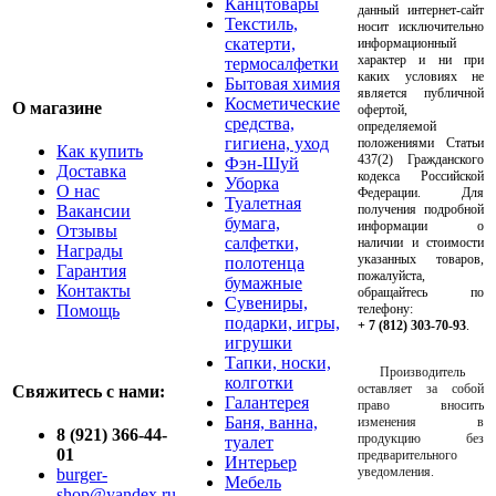
Канцтовары
данный интернет-сайт
Текстиль,
носит исключительно
скатерти,
информационный
характер и ни при
термосалфетки
каких условиях не
Бытовая химия
является публичной
Косметические
О магазине
офертой,
средства,
определяемой
гигиена, уход
положениями Статьи
Как купить
437(2) Гражданского
Фэн-Шуй
Доставка
кодекса Российской
Уборка
О нас
Федерации. Для
Туалетная
Вакансии
получения подробной
бумага,
информации о
Отзывы
салфетки,
наличии и стоимости
Награды
указанных товаров,
полотенца
Гарантия
пожалуйста,
бумажные
Контакты
обращайтесь по
Сувениры,
Помощь
телефону:
подарки, игры,
+ 7 (812) 303-70-93
.
игрушки
Тапки, носки,
Производитель
колготки
оставляет за собой
Свяжитесь с нами:
Галантерея
право вносить
Баня, ванна,
изменения в
8 (921) 366-44-
продукцию без
туалет
01
предварительного
Интерьер
уведомления.
burger-
Мебель
shop@yandex.ru