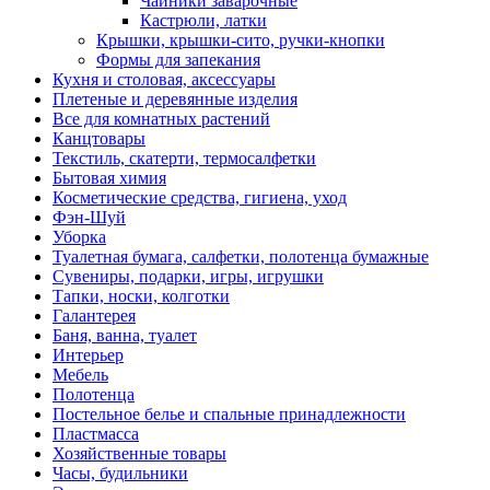
Чайники заварочные
Кастрюли, латки
Крышки, крышки-сито, ручки-кнопки
Формы для запекания
Кухня и столовая, аксессуары
Плетеные и деревянные изделия
Все для комнатных растений
Канцтовары
Текстиль, скатерти, термосалфетки
Бытовая химия
Косметические средства, гигиена, уход
Фэн-Шуй
Уборка
Туалетная бумага, салфетки, полотенца бумажные
Сувениры, подарки, игры, игрушки
Тапки, носки, колготки
Галантерея
Баня, ванна, туалет
Интерьер
Мебель
Полотенца
Постельное белье и спальные принадлежности
Пластмасса
Хозяйственные товары
Часы, будильники