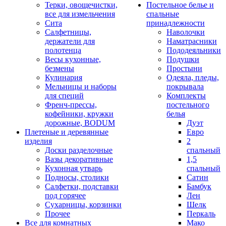
Терки, овощечистки,
Постельное белье и
все для измельчения
спальные
Сита
принадлежности
Салфетницы,
Наволочки
держатели для
Наматрасники
полотенца
Пододеяльники
Весы кухонные,
Подушки
безмены
Простыни
Кулинария
Одеяла, пледы,
Мельницы и наборы
покрывала
для специй
Комплекты
Френч-прессы,
постельного
кофейники, кружки
белья
дорожные, BODUM
Дуэт
Плетеные и деревянные
Евро
изделия
2
Доски разделочные
спальный
Вазы декоративные
1,5
Кухонная утварь
спальный
Подносы, столики
Сатин
Салфетки, подставки
Бамбук
под горячее
Лен
Сухарницы, корзинки
Шелк
Прочее
Перкаль
Все для комнатных
Мако