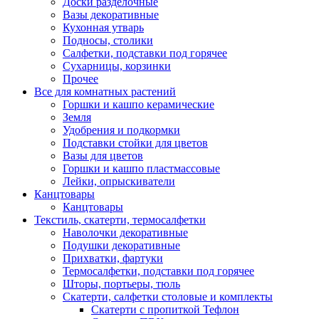
Доски разделочные
Вазы декоративные
Кухонная утварь
Подносы, столики
Салфетки, подставки под горячее
Сухарницы, корзинки
Прочее
Все для комнатных растений
Горшки и кашпо керамические
Земля
Удобрения и подкормки
Подставки стойки для цветов
Вазы для цветов
Горшки и кашпо пластмассовые
Лейки, опрыскиватели
Канцтовары
Канцтовары
Текстиль, скатерти, термосалфетки
Наволочки декоративные
Подушки декоративные
Прихватки, фартуки
Термосалфетки, подставки под горячее
Шторы, портьеры, тюль
Скатерти, салфетки столовые и комплекты
Скатерти с пропиткой Тефлон