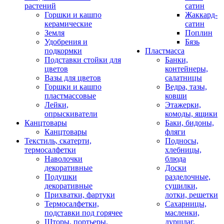
растений
сатин
Горшки и кашпо
Жаккард-
керамические
сатин
Земля
Поплин
Удобрения и
Бязь
подкормки
Пластмасса
Подставки стойки для
Банки,
цветов
контейнеры,
Вазы для цветов
салатницы
Горшки и кашпо
Ведра, тазы,
пластмассовые
ковши
Лейки,
Этажерки,
опрыскиватели
комоды, ящики
Канцтовары
Баки, бидоны,
Канцтовары
фляги
Текстиль, скатерти,
Подносы,
термосалфетки
хлебницы,
Наволочки
блюда
декоративные
Доски
Подушки
разделочные,
декоративные
сушилки,
Прихватки, фартуки
лотки, решетки
Термосалфетки,
Сахарницы,
подставки под горячее
масленки,
Шторы, портьеры,
дуршлаг,