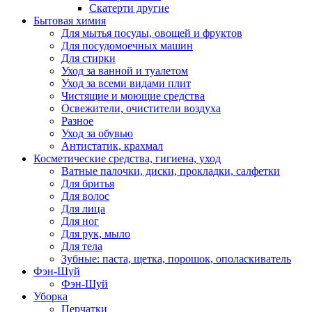
Скатерти другие
Бытовая химия
Для мытья посуды, овощей и фруктов
Для посудомоечных машин
Для стирки
Уход за ванной и туалетом
Уход за всеми видами плит
Чистящие и моющие средства
Освежители, очистители воздуха
Разное
Уход за обувью
Антистатик, крахмал
Косметические средства, гигиена, уход
Ватные палочки, диски, прокладки, салфетки
Для бритья
Для волос
Для лица
Для ног
Для рук, мыло
Для тела
Зубные: паста, щетка, порошок, ополаскиватель
Фэн-Шуй
Фэн-Шуй
Уборка
Перчатки