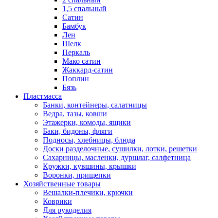
1,5 спальный
Сатин
Бамбук
Лен
Шелк
Перкаль
Мако сатин
Жаккард-сатин
Поплин
Бязь
Пластмасса
Банки, контейнеры, салатницы
Ведра, тазы, ковши
Этажерки, комоды, ящики
Баки, бидоны, фляги
Подносы, хлебницы, блюда
Доски разделочные, сушилки, лотки, решетки
Сахарницы, масленки, дуршлаг, салфетница
Кружки, кувшины, крышки
Воронки, прищепки
Хозяйственные товары
Вешалки-плечики, крючки
Коврики
Для рукоделия