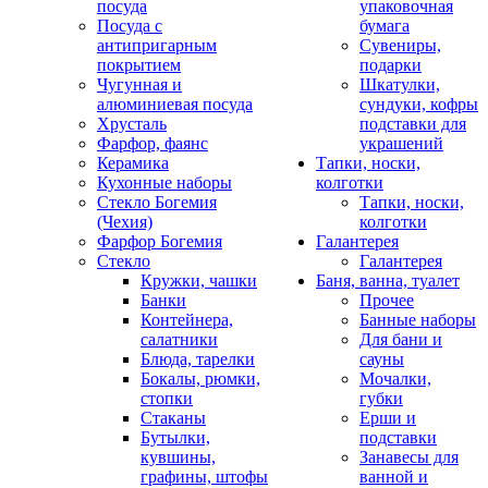
посуда
упаковочная
Посуда с
бумага
антипригарным
Сувениры,
покрытием
подарки
Чугунная и
Шкатулки,
алюминиевая посуда
сундуки, кофры
Хрусталь
подставки для
Фарфор, фаянс
украшений
Керамика
Тапки, носки,
Кухонные наборы
колготки
Стекло Богемия
Тапки, носки,
(Чехия)
колготки
Фарфор Богемия
Галантерея
Стекло
Галантерея
Кружки, чашки
Баня, ванна, туалет
Банки
Прочее
Контейнера,
Банные наборы
салатники
Для бани и
Блюда, тарелки
сауны
Бокалы, рюмки,
Мочалки,
стопки
губки
Стаканы
Ерши и
Бутылки,
подставки
кувшины,
Занавесы для
графины, штофы
ванной и