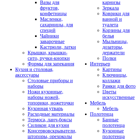
Вазы для
карнизы
фруктов,
Зеркала
конфетницы
Коврики для
Масленки,
ванной и
сахарницы, для
туалета
специй
Корзины для
Чайники
белья
заварочные
Мыльницы,
Кастрюли, латки
дозаторы,
Крышки, крышки-
держатели
сито, ручки-кнопки
Полки
Формы для запекания
Интерьер
Кухня и столовая,
Картины
аксессуары
Ключницы,
Столовые приборы и
коллажи
наборы
Рамки для фото
Ножи кухонные,
Цветы
наборы ножей,
искусственные
топорики, ножеточки
Мебель
Кухонная утварь
Мебель
Расходные материалы
Полотенца
Термоса, ланч-боксы
Банные
Силикон для кухни
полотенца
Консервовскрыватели,
Кухонные
штопоры, орехоколы
полотенца