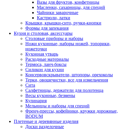
Вазы для фруктов, конфетницы
Масленки, сахарницы, для специй
Чайники заварочные
Кастрюли, латки
Крышки, крышки-сито, ручки-кнопки
Формы для запекания
Кухня и столовая, аксессуары
Столовые приборы и наборы
Ножи кухонные, наборы ножей, топорики,
ножеточки
Кухонная утварь
Расходные материалы
Термоса, ланч-боксы
Силикон для кухни
Консервовскрыватели, штопоры, орехоколы
Терки, овощечистки, все для измельчения
Сита
Салфетницы, держатели для полотенца
Весы кухонные, безмены
Кулинария
Мельницы и наборы для специй
Френч-прессы, кофейники, кружки дорожные,
BODUM
Плетеные и деревянные изделия
Доски разделочные