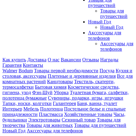
путешествий
Товары для
путешествий
Новый Год
Новый Год
Акссесуары для
телефонов
Акссесуары для
телефонов
Как купить
Доставка
О нас
Вакансии
Отзывы
Награды
Гарантия
Контакты
Walmer
Bodum
Товары первой необходимости
Посуда
Кухня и
столовая, аксессуары
Плетеные и деревянные изделия
Все для
комнатных растений
Канцтовары
Текстиль, скатерти,
термосалфетки
Бытовая химия
Косметические средства,
гигиена, уход
Фэн-Шуй
Уборка
Туалетная бумага, салфетки,
полотенца бумажные
Сувениры, подарки, игры, игрушки
Тапки, носки, колготки
Галантерея
Баня, ванна, туалет
Интерьер
Мебель
Полотенца
Постельное белье и спальные
принадлежности
Пластмасса
Хозяйственные товары
Часы,
будильники
Электротовары
Сезонный товар
Товары для
творчества
Товары для животных
Товары для путешествий
Новый Год
Акссесуары для телефонов