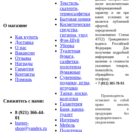
Текстиль,
носит исключительно
скатерти,
информационный
характер и ни при
термосалфетки
каких условиях не
Бытовая химия
является публичной
Косметические
О магазине
офертой,
средства,
определяемой
гигиена, уход
положениями Статьи
Как купить
437(2) Гражданского
Фэн-Шуй
Доставка
кодекса Российской
Уборка
О нас
Федерации. Для
Туалетная
Вакансии
получения подробной
бумага,
информации о
Отзывы
салфетки,
наличии и стоимости
Награды
указанных товаров,
полотенца
Гарантия
пожалуйста,
бумажные
Контакты
обращайтесь по
Сувениры,
Помощь
телефону:
подарки, игры,
+ 7 (812) 303-70-93
.
игрушки
Тапки, носки,
Производитель
колготки
оставляет за собой
Свяжитесь с нами:
Галантерея
право вносить
Баня, ванна,
изменения в
8 (921) 366-44-
продукцию без
туалет
01
предварительного
Интерьер
уведомления.
burger-
Мебель
shop@yandex.ru
Полотенца