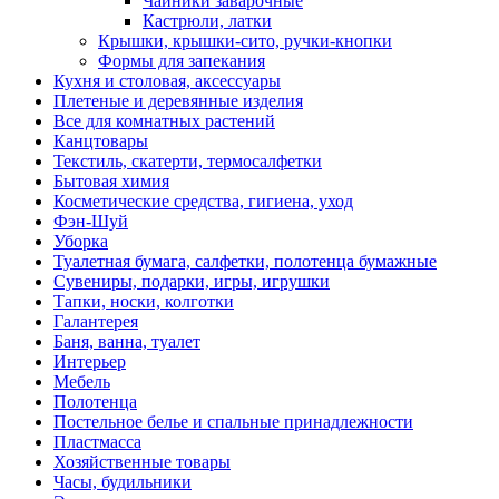
Чайники заварочные
Кастрюли, латки
Крышки, крышки-сито, ручки-кнопки
Формы для запекания
Кухня и столовая, аксессуары
Плетеные и деревянные изделия
Все для комнатных растений
Канцтовары
Текстиль, скатерти, термосалфетки
Бытовая химия
Косметические средства, гигиена, уход
Фэн-Шуй
Уборка
Туалетная бумага, салфетки, полотенца бумажные
Сувениры, подарки, игры, игрушки
Тапки, носки, колготки
Галантерея
Баня, ванна, туалет
Интерьер
Мебель
Полотенца
Постельное белье и спальные принадлежности
Пластмасса
Хозяйственные товары
Часы, будильники