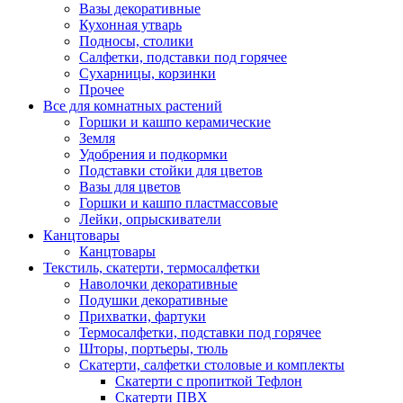
Вазы декоративные
Кухонная утварь
Подносы, столики
Салфетки, подставки под горячее
Сухарницы, корзинки
Прочее
Все для комнатных растений
Горшки и кашпо керамические
Земля
Удобрения и подкормки
Подставки стойки для цветов
Вазы для цветов
Горшки и кашпо пластмассовые
Лейки, опрыскиватели
Канцтовары
Канцтовары
Текстиль, скатерти, термосалфетки
Наволочки декоративные
Подушки декоративные
Прихватки, фартуки
Термосалфетки, подставки под горячее
Шторы, портьеры, тюль
Скатерти, салфетки столовые и комплекты
Скатерти с пропиткой Тефлон
Скатерти ПВХ