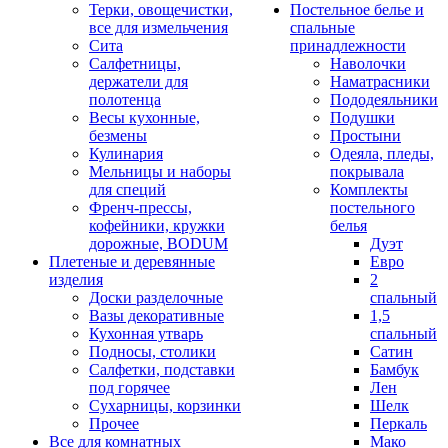
Терки, овощечистки,
Постельное белье и
все для измельчения
спальные
Сита
принадлежности
Салфетницы,
Наволочки
держатели для
Наматрасники
полотенца
Пододеяльники
Весы кухонные,
Подушки
безмены
Простыни
Кулинария
Одеяла, пледы,
Мельницы и наборы
покрывала
для специй
Комплекты
Френч-прессы,
постельного
кофейники, кружки
белья
дорожные, BODUM
Дуэт
Плетеные и деревянные
Евро
изделия
2
Доски разделочные
спальный
Вазы декоративные
1,5
Кухонная утварь
спальный
Подносы, столики
Сатин
Салфетки, подставки
Бамбук
под горячее
Лен
Сухарницы, корзинки
Шелк
Прочее
Перкаль
Все для комнатных
Мако