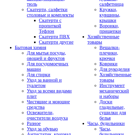
тюль
салфетница
Скатерти, салфетки
Кружки,
столовые и комплекты
кувшины,
Скатерти с
крышки
пропиткой
Воронки,
Тефлон
прищепки
Скатерти ПВХ
Хозяйственные
Скатерти другие
товары
Бытовая химия
Вешалки-
Для мытья посуды,
плечики,
овощей и фруктов
крючки
Для посудомоечных
Коврики
машин
Для рукоделия
Для стирки
Хозяйственные
Уход за ванной и
товары
туалетом
Инструмент
Уход за всеми видами
механический
плит
и наборы
Чистящие и моющие
Доски
средства
гладильные,
Освежители,
сушилки для
очистители воздуха
белья
Разное
Часы, будильники
Уход за обувью
Часы,
Антистатик, крахмал
будильники