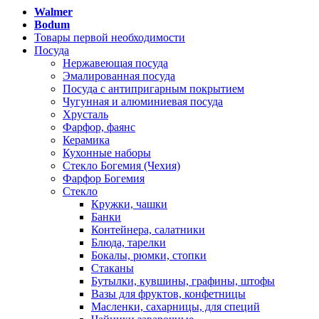
Walmer
Bodum
Товары первой необходимости
Посуда
Нержавеющая посуда
Эмалированная посуда
Посуда с антипригарным покрытием
Чугунная и алюминиевая посуда
Хрусталь
Фарфор, фаянс
Керамика
Кухонные наборы
Стекло Богемия (Чехия)
Фарфор Богемия
Стекло
Кружки, чашки
Банки
Контейнера, салатники
Блюда, тарелки
Бокалы, рюмки, стопки
Стаканы
Бутылки, кувшины, графины, штофы
Вазы для фруктов, конфетницы
Масленки, сахарницы, для специй