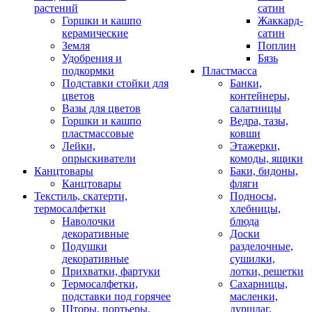
растений
сатин
Горшки и кашпо
Жаккард-
керамические
сатин
Земля
Поплин
Удобрения и
Бязь
подкормки
Пластмасса
Подставки стойки для
Банки,
цветов
контейнеры,
Вазы для цветов
салатницы
Горшки и кашпо
Ведра, тазы,
пластмассовые
ковши
Лейки,
Этажерки,
опрыскиватели
комоды, ящики
Канцтовары
Баки, бидоны,
Канцтовары
фляги
Текстиль, скатерти,
Подносы,
термосалфетки
хлебницы,
Наволочки
блюда
декоративные
Доски
Подушки
разделочные,
декоративные
сушилки,
Прихватки, фартуки
лотки, решетки
Термосалфетки,
Сахарницы,
подставки под горячее
масленки,
Шторы, портьеры,
дуршлаг,