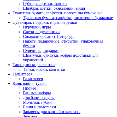
Губки, салфетки, тряпки
Швабры, щетки, окномойки, ерши
Туалетная бумага, салфетки, полотенца бумажные
Туалетная бумага, салфетки, полотенца бумажные
Сувениры, подарки, игры, игрушки
Игрушки, игры
Свечи, подсвечники
Символика Санкт-Петербург
Пакеты подарочные, открытки, упаковочная
бумага
Сувениры, подарки
Шкатулки, сундуки, кофры подставки для
украшений
Тапки, носки, колготки
Тапки, носки, колготки
Галантерея
Галантерея
Баня, ванна, туалет
Прочее
Банные наборы
Для бани и сауны
Мочалки, губки
Ерши и подставки
Занавесы для ванной и карнизы
Зеркала