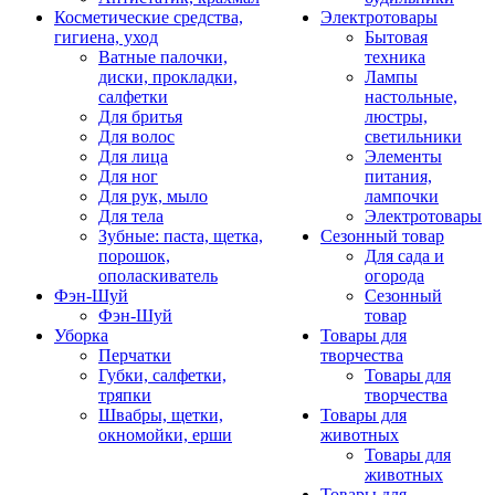
Косметические средства,
Электротовары
гигиена, уход
Бытовая
Ватные палочки,
техника
диски, прокладки,
Лампы
салфетки
настольные,
Для бритья
люстры,
Для волос
светильники
Для лица
Элементы
Для ног
питания,
Для рук, мыло
лампочки
Для тела
Электротовары
Зубные: паста, щетка,
Сезонный товар
порошок,
Для сада и
ополаскиватель
огорода
Фэн-Шуй
Сезонный
Фэн-Шуй
товар
Уборка
Товары для
Перчатки
творчества
Губки, салфетки,
Товары для
тряпки
творчества
Швабры, щетки,
Товары для
окномойки, ерши
животных
Товары для
животных
Товары для