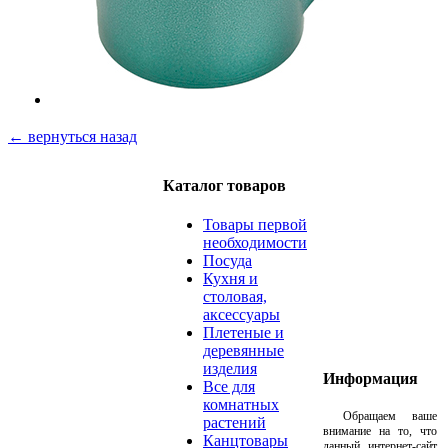
← вернуться назад
Каталог товаров
Товары первой
необходимости
Посуда
Кухня и
столовая,
аксессуары
Плетеные и
деревянные
изделия
Информация
Все для
комнатных
Обращаем ваше
растений
внимание на то, что
Канцтовары
данный интернет-сайт