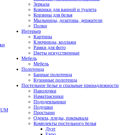
Зеркала
Коврики для ванной и туалета
Корзины для белья
Мыльницы, дозаторы, держатели
Полки
Интерьер
Картины
Ключницы, коллажи
чки
Рамки для фото
Цветы искусственные
Мебель
Мебель
Полотенца
Банные полотенца
Кухонные полотенца
Постельное белье и спальные принадлежности
Наволочки
Наматрасники
Пододеяльники
Подушки
ODUM
Простыни
Одеяла, пледы, покрывала
Комплекты постельного белья
Дуэт
Евро