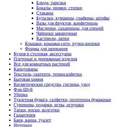
Блюда, тарелки
Бокалы, рюмки, стопки
Стаканы
Бутылки, кувшины, графины, штофы
Вазы для фруктов, конфетницы
Масленки, сахарницы, для специй
Чайники заварочные
Кастрюли, латки
Крышки, крышки-сито, ручки-кнопки
Формы для запекания
Кухня и столовая, аксессуары
Плетеные и деревянные изделия
Все для комнатных растений
Канцтовары
Текстиль, скатерти, термосалфетки
Бытовая химия
Косметические средства, гигиена, уход
Фэн-Шуй
Уборка
Туалетная бумага, салфетки, полотенца бумажные
Сувениры, подарки, игры, игрушки
Тапки, носки, колготки
Галантерея
Баня, ванна, туалет
Интерьер