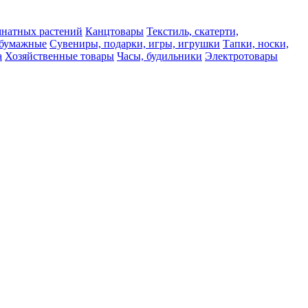
мнатных растений
Канцтовары
Текстиль, скатерти,
а бумажные
Сувениры, подарки, игры, игрушки
Тапки, носки,
а
Хозяйственные товары
Часы, будильники
Электротовары