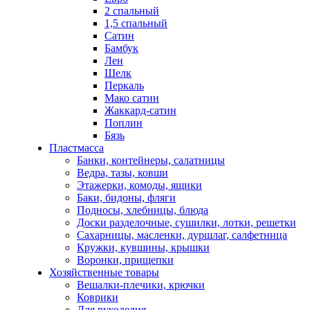
2 спальный
1,5 спальный
Сатин
Бамбук
Лен
Шелк
Перкаль
Мако сатин
Жаккард-сатин
Поплин
Бязь
Пластмасса
Банки, контейнеры, салатницы
Ведра, тазы, ковши
Этажерки, комоды, ящики
Баки, бидоны, фляги
Подносы, хлебницы, блюда
Доски разделочные, сушилки, лотки, решетки
Сахарницы, масленки, дуршлаг, салфетница
Кружки, кувшины, крышки
Воронки, прищепки
Хозяйственные товары
Вешалки-плечики, крючки
Коврики
Для рукоделия