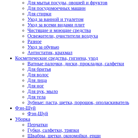
Для мытья посуды, овощей и фруктов
Для посудомоечных машин
Для стирки
Уход за ванной и туалетом
Уход за всеми видами плит
Чистящие и моющие средства
Освежители, очистители воздуха
Разное
Уход за обувью
Антистатик, крахмал
Косметические средства, гигиена, уход
Ватные палочки, диски, прокладки, салфетки
Для бритья
Для волос
Для лица
Для ног
Для рук, мыло
Для тела
Зубные: паста, щетка, порошок, ополаскиватель
Фэн-Шуй
Фэн-Шуй
Уборка
Перчатки
Губки, салфетки, тряпки
Швабры, щетки, окномойки, ерши