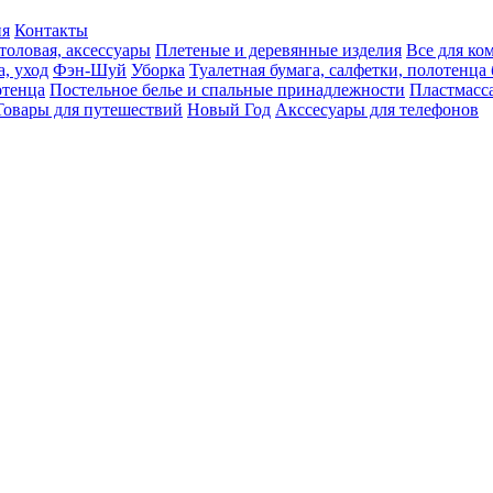
ия
Контакты
толовая, аксессуары
Плетеные и деревянные изделия
Все для ко
а, уход
Фэн-Шуй
Уборка
Туалетная бумага, салфетки, полотенц
тенца
Постельное белье и спальные принадлежности
Пластмасс
Товары для путешествий
Новый Год
Акссесуары для телефонов