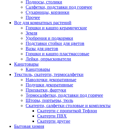
Подносы, столики
Салфетки, подставки под горячее
Сухарницы, корзинки
Прочее
Все для комнатных растений
Горшки и кашпо керамические
Земля
Удобрения и подкормки
Подставки стойки для цветов
Вазы для цветов
Горшки и кашпо пластмассовые
Лейки, опрыскиватели
Канцтовары
Канцтовары
Текстиль, скатерти, термосалфетки
Наволочки декоративные
Подушки декоративные
Прихватки, фартуки
Термосалфетки, подставки под горячее
Шторы, портьеры, тюль
Скатерти, салфетки столовые и комплекты
Скатерти с пропиткой Тефлон
Скатерти ПВХ
Скатерти другие
Бытовая химия