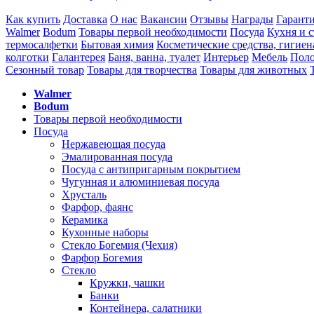
Как купить
Доставка
О нас
Вакансии
Отзывы
Награды
Гарант
Walmer
Bodum
Товары первой необходимости
Посуда
Кухня и с
термосалфетки
Бытовая химия
Косметические средства, гигиен
колготки
Галантерея
Баня, ванна, туалет
Интерьер
Мебель
Поло
Сезонный товар
Товары для творчества
Товары для животных
Walmer
Bodum
Товары первой необходимости
Посуда
Нержавеющая посуда
Эмалированная посуда
Посуда с антипригарным покрытием
Чугунная и алюминиевая посуда
Хрусталь
Фарфор, фаянс
Керамика
Кухонные наборы
Стекло Богемия (Чехия)
Фарфор Богемия
Стекло
Кружки, чашки
Банки
Контейнера, салатники