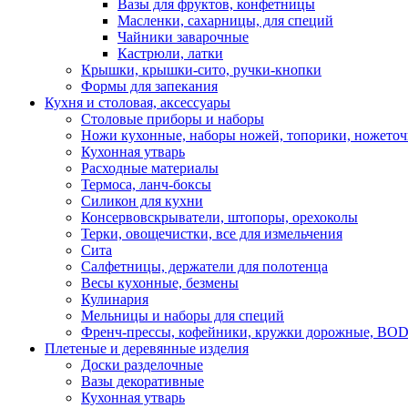
Вазы для фруктов, конфетницы
Масленки, сахарницы, для специй
Чайники заварочные
Кастрюли, латки
Крышки, крышки-сито, ручки-кнопки
Формы для запекания
Кухня и столовая, аксессуары
Столовые приборы и наборы
Ножи кухонные, наборы ножей, топорики, ножето
Кухонная утварь
Расходные материалы
Термоса, ланч-боксы
Силикон для кухни
Консервовскрыватели, штопоры, орехоколы
Терки, овощечистки, все для измельчения
Сита
Салфетницы, держатели для полотенца
Весы кухонные, безмены
Кулинария
Мельницы и наборы для специй
Френч-прессы, кофейники, кружки дорожные, B
Плетеные и деревянные изделия
Доски разделочные
Вазы декоративные
Кухонная утварь