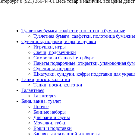
Петербург
8 (921) 366-44-01
Весь товар в наличии, все цены дейс
Туалетная бумага, салфетки, полотенца бумажные
Туалетная бумага, салфетки, полотенца бумажны
Сувениры, подарки, игры, игрушки
Игрушки, игры
Свечи, подсвечники
Символика Санкт-Петербург
Пакеты подарочные, открытки, упаковочная бум
Сувениры, подарки
Шкатулки, сундуки, кофры подставки для укра
Тапки, носки, колготки
Тапки, носки, колготки
Галантерея
Галантерея
Баня, ванна, туалет
Прочее
Банные наборы
Для бани и сауны
Мочалки, губки
Ерши и подставки
Занавесы для ванной и карнизы