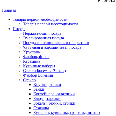
г. Санкт-
Главная
Товары первой необходимости
Товары первой необходимости
Посуда
Нержавеющая посуда
Эмалированная посуда
Посуда с антипригарным покрытием
Чугунная и алюминиевая посуда
Хрусталь
Фарфор, фаянс
Керамика
Кухонные наборы
Стекло Богемия (Чехия)
Фарфор Богемия
Стекло
Кружки, чашки
Банки
Контейнера, салатники
Блюда, тарелки
Бокалы, рюмки, стопки
Стаканы
Бутылки, кувшины, графины, штофы