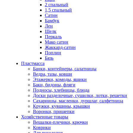
2 спальный
1,5 спальный
Сатин
Бамбук
Лен
Шелк
Перкаль
Мако сатин
Жаккард-сатин
Поплин
Бязь
Пластмасса
Банки, контейнеры, салатницы
Ведра, тазы, ковши
Этажерки, комоды, ящики
Баки, бидоны, фляги
Подносы, хлебницы, блюда
Доски разделочные, сушилки, лотки, решетки
Сахарницы, масленки, дуршлаг, салфетница
Кружки, кувшины, крышки
Воронки, прищепки
Хозяйственные товары
Вешалки-плечики, крючки
Коврики
Для рукоделия