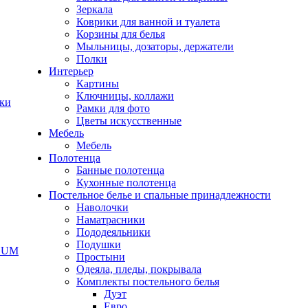
Зеркала
Коврики для ванной и туалета
Корзины для белья
Мыльницы, дозаторы, держатели
Полки
Интерьер
Картины
Ключницы, коллажи
чки
Рамки для фото
Цветы искусственные
Мебель
Мебель
Полотенца
Банные полотенца
Кухонные полотенца
Постельное белье и спальные принадлежности
Наволочки
Наматрасники
Пододеяльники
Подушки
ODUM
Простыни
Одеяла, пледы, покрывала
Комплекты постельного белья
Дуэт
Евро