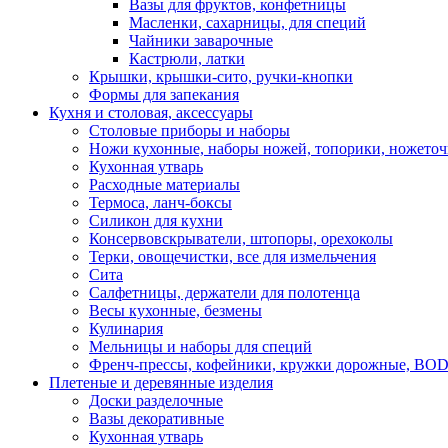
Вазы для фруктов, конфетницы
Масленки, сахарницы, для специй
Чайники заварочные
Кастрюли, латки
Крышки, крышки-сито, ручки-кнопки
Формы для запекания
Кухня и столовая, аксессуары
Столовые приборы и наборы
Ножи кухонные, наборы ножей, топорики, ножето
Кухонная утварь
Расходные материалы
Термоса, ланч-боксы
Силикон для кухни
Консервовскрыватели, штопоры, орехоколы
Терки, овощечистки, все для измельчения
Сита
Салфетницы, держатели для полотенца
Весы кухонные, безмены
Кулинария
Мельницы и наборы для специй
Френч-прессы, кофейники, кружки дорожные, B
Плетеные и деревянные изделия
Доски разделочные
Вазы декоративные
Кухонная утварь