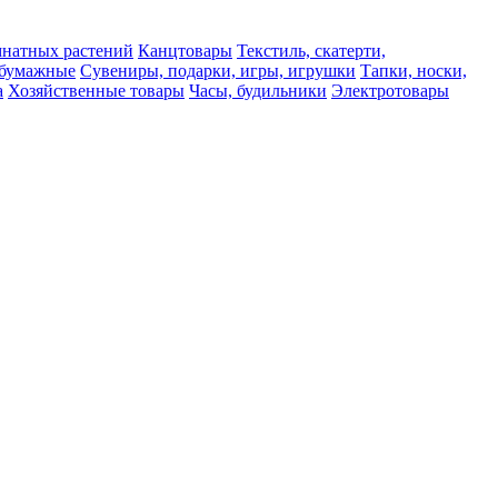
мнатных растений
Канцтовары
Текстиль, скатерти,
а бумажные
Сувениры, подарки, игры, игрушки
Тапки, носки,
а
Хозяйственные товары
Часы, будильники
Электротовары