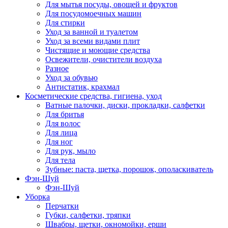
Для мытья посуды, овощей и фруктов
Для посудомоечных машин
Для стирки
Уход за ванной и туалетом
Уход за всеми видами плит
Чистящие и моющие средства
Освежители, очистители воздуха
Разное
Уход за обувью
Антистатик, крахмал
Косметические средства, гигиена, уход
Ватные палочки, диски, прокладки, салфетки
Для бритья
Для волос
Для лица
Для ног
Для рук, мыло
Для тела
Зубные: паста, щетка, порошок, ополаскиватель
Фэн-Шуй
Фэн-Шуй
Уборка
Перчатки
Губки, салфетки, тряпки
Швабры, щетки, окномойки, ерши