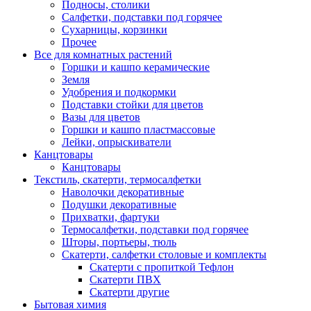
Подносы, столики
Салфетки, подставки под горячее
Сухарницы, корзинки
Прочее
Все для комнатных растений
Горшки и кашпо керамические
Земля
Удобрения и подкормки
Подставки стойки для цветов
Вазы для цветов
Горшки и кашпо пластмассовые
Лейки, опрыскиватели
Канцтовары
Канцтовары
Текстиль, скатерти, термосалфетки
Наволочки декоративные
Подушки декоративные
Прихватки, фартуки
Термосалфетки, подставки под горячее
Шторы, портьеры, тюль
Скатерти, салфетки столовые и комплекты
Скатерти с пропиткой Тефлон
Скатерти ПВХ
Скатерти другие
Бытовая химия