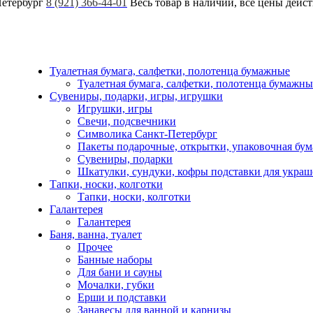
Петербург
8 (921) 366-44-01
Весь товар в наличии, все цены дейс
Туалетная бумага, салфетки, полотенца бумажные
Туалетная бумага, салфетки, полотенца бумажны
Сувениры, подарки, игры, игрушки
Игрушки, игры
Свечи, подсвечники
Символика Санкт-Петербург
Пакеты подарочные, открытки, упаковочная бум
Сувениры, подарки
Шкатулки, сундуки, кофры подставки для укра
Тапки, носки, колготки
Тапки, носки, колготки
Галантерея
Галантерея
Баня, ванна, туалет
Прочее
Банные наборы
Для бани и сауны
Мочалки, губки
Ерши и подставки
Занавесы для ванной и карнизы