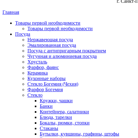
г. Санкт-
Главная
Товары первой необходимости
Товары первой необходимости
Посуда
Нержавеющая посуда
Эмалированная посуда
Посуда с антипригарным покрытием
Чугунная и алюминиевая посуда
Хрусталь
Фарфор, фаянс
Керамика
Кухонные наборы
Стекло Богемия (Чехия)
Фарфор Богемия
Стекло
Кружки, чашки
Банки
Контейнера, салатники
Блюда, тарелки
Бокалы, рюмки, стопки
Стаканы
Бутылки, кувшины, графины, штофы