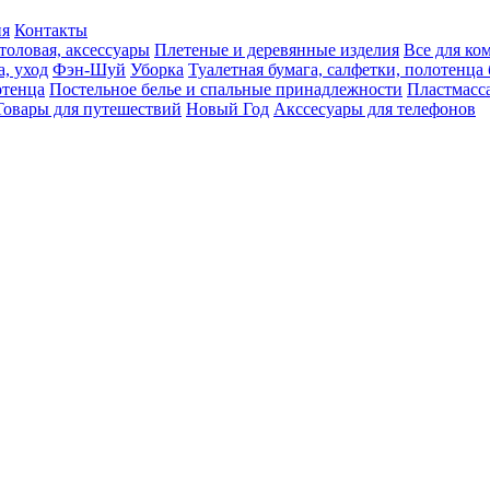
ия
Контакты
толовая, аксессуары
Плетеные и деревянные изделия
Все для ко
а, уход
Фэн-Шуй
Уборка
Туалетная бумага, салфетки, полотенц
тенца
Постельное белье и спальные принадлежности
Пластмасс
Товары для путешествий
Новый Год
Акссесуары для телефонов