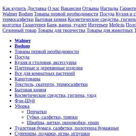
Как купить
Доставка
О нас
Вакансии
Отзывы
Награды
Гарант
Walmer
Bodum
Товары первой необходимости
Посуда
Кухня и с
термосалфетки
Бытовая химия
Косметические средства, гигиен
колготки
Галантерея
Баня, ванна, туалет
Интерьер
Мебель
Поло
Сезонный товар
Товары для творчества
Товары для животных
Walmer
Bodum
Товары первой необходимости
Посуда
Кухня и столовая, аксессуары
Плетеные и деревянные изделия
Все для комнатных растений
Канцтовары
Текстиль, скатерти, термосалфетки
Бытовая химия
Косметические средства, гигиена, уход
Фэн-Шуй
Уборка
Перчатки
Губки, салфетки, тряпки
Швабры, щетки, окномойки, ерши
Туалетная бумага, салфетки, полотенца бумажные
Сувениры, подарки, игры, игрушки