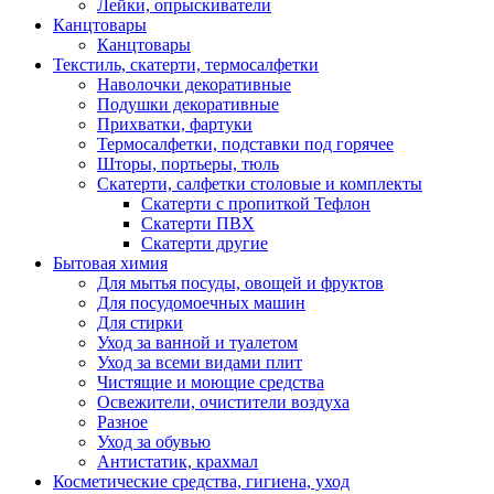
Лейки, опрыскиватели
Канцтовары
Канцтовары
Текстиль, скатерти, термосалфетки
Наволочки декоративные
Подушки декоративные
Прихватки, фартуки
Термосалфетки, подставки под горячее
Шторы, портьеры, тюль
Скатерти, салфетки столовые и комплекты
Скатерти с пропиткой Тефлон
Скатерти ПВХ
Скатерти другие
Бытовая химия
Для мытья посуды, овощей и фруктов
Для посудомоечных машин
Для стирки
Уход за ванной и туалетом
Уход за всеми видами плит
Чистящие и моющие средства
Освежители, очистители воздуха
Разное
Уход за обувью
Антистатик, крахмал
Косметические средства, гигиена, уход