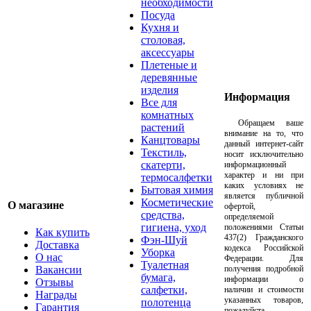
необходимости
Посуда
Кухня и
столовая,
аксессуары
Плетеные и
деревянные
изделия
Информация
Все для
комнатных
Обращаем ваше
растений
внимание на то, что
Канцтовары
данный интернет-сайт
Текстиль,
носит исключительно
скатерти,
информационный
характер и ни при
термосалфетки
каких условиях не
Бытовая химия
является публичной
Косметические
О магазине
офертой,
средства,
определяемой
гигиена, уход
положениями Статьи
Как купить
437(2) Гражданского
Фэн-Шуй
Доставка
кодекса Российской
Уборка
О нас
Федерации. Для
Туалетная
Вакансии
получения подробной
бумага,
информации о
Отзывы
салфетки,
наличии и стоимости
Награды
указанных товаров,
полотенца
Гарантия
пожалуйста,