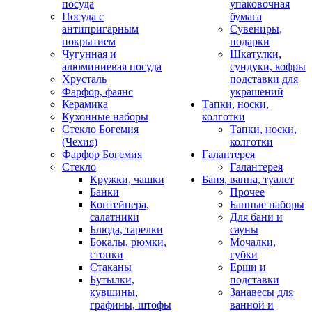
посуда
упаковочная
Посуда с
бумага
антипригарным
Сувениры,
покрытием
подарки
Чугунная и
Шкатулки,
алюминиевая посуда
сундуки, кофры
Хрусталь
подставки для
Фарфор, фаянс
украшений
Керамика
Тапки, носки,
Кухонные наборы
колготки
Стекло Богемия
Тапки, носки,
(Чехия)
колготки
Фарфор Богемия
Галантерея
Стекло
Галантерея
Кружки, чашки
Баня, ванна, туалет
Банки
Прочее
Контейнера,
Банные наборы
салатники
Для бани и
Блюда, тарелки
сауны
Бокалы, рюмки,
Мочалки,
стопки
губки
Стаканы
Ерши и
Бутылки,
подставки
кувшины,
Занавесы для
графины, штофы
ванной и