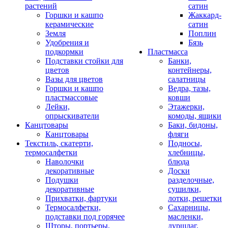
растений
сатин
Горшки и кашпо
Жаккард-
керамические
сатин
Земля
Поплин
Удобрения и
Бязь
подкормки
Пластмасса
Подставки стойки для
Банки,
цветов
контейнеры,
Вазы для цветов
салатницы
Горшки и кашпо
Ведра, тазы,
пластмассовые
ковши
Лейки,
Этажерки,
опрыскиватели
комоды, ящики
Канцтовары
Баки, бидоны,
Канцтовары
фляги
Текстиль, скатерти,
Подносы,
термосалфетки
хлебницы,
Наволочки
блюда
декоративные
Доски
Подушки
разделочные,
декоративные
сушилки,
Прихватки, фартуки
лотки, решетки
Термосалфетки,
Сахарницы,
подставки под горячее
масленки,
Шторы, портьеры,
дуршлаг,