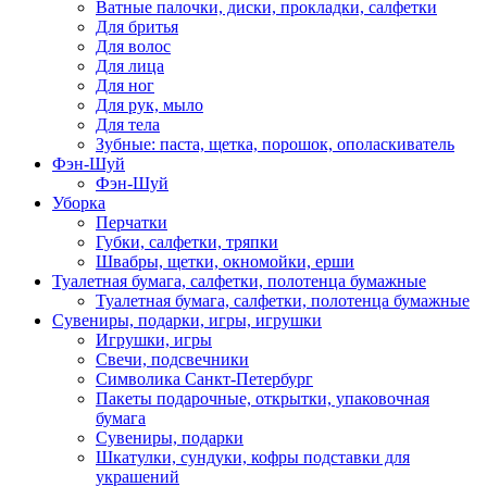
Ватные палочки, диски, прокладки, салфетки
Для бритья
Для волос
Для лица
Для ног
Для рук, мыло
Для тела
Зубные: паста, щетка, порошок, ополаскиватель
Фэн-Шуй
Фэн-Шуй
Уборка
Перчатки
Губки, салфетки, тряпки
Швабры, щетки, окномойки, ерши
Туалетная бумага, салфетки, полотенца бумажные
Туалетная бумага, салфетки, полотенца бумажные
Сувениры, подарки, игры, игрушки
Игрушки, игры
Свечи, подсвечники
Символика Санкт-Петербург
Пакеты подарочные, открытки, упаковочная
бумага
Сувениры, подарки
Шкатулки, сундуки, кофры подставки для
украшений