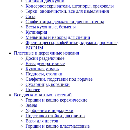
Силикон для кухни
Консервовскрыватели, штопоры, орехоколы
Терки, овощечистки, все для измельчения
Сита
Салфетницы, держатели для полотенца
Весы кухонные, безмены
Кулинария
Мельницы и наборы для специй
Френч-прессы, кофейники, кружки дорожные,
BODUM
Плетеные и деревянные изделия
Доски разделочные
Вазы декоративные
Кухонная утварь
Подносы, столики
Салфетки, подставки под горячее
Сухарницы, корзинки
Прочее
Все для комнатных растений
Горшки и кашпо керамические
Земля
Удобрения и подкормки
Подставки стойки для цветов
Вазы для цветов
Горшки и кашпо пластмассовые