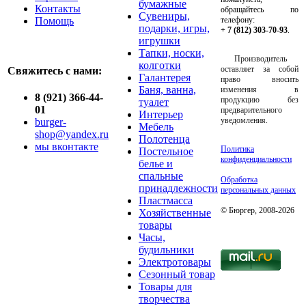
бумажные
Контакты
обращайтесь по
Сувениры,
Помощь
телефону:
подарки, игры,
+ 7 (812) 303-70-93
.
игрушки
Тапки, носки,
Производитель
колготки
оставляет за собой
Свяжитесь с нами:
Галантерея
право вносить
Баня, ванна,
изменения в
8 (921) 366-44-
продукцию без
туалет
01
предварительного
Интерьер
уведомления.
burger-
Мебель
shop@yandex.ru
Полотенца
мы вконтакте
Политика
Постельное
конфиденциальности
белье и
спальные
Обработка
принадлежности
персональных данных
Пластмасса
© Бюргер, 2008-2026
Хозяйственные
товары
Часы,
будильники
Электротовары
Сезонный товар
Товары для
творчества