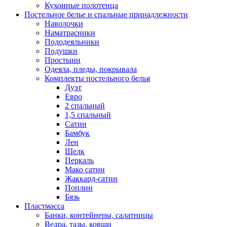
Кухонные полотенца
Постельное белье и спальные принадлежности
Наволочки
Наматрасники
Пододеяльники
Подушки
Простыни
Одеяла, пледы, покрывала
Комплекты постельного белья
Дуэт
Евро
2 спальный
1,5 спальный
Сатин
Бамбук
Лен
Шелк
Перкаль
Мако сатин
Жаккард-сатин
Поплин
Бязь
Пластмасса
Банки, контейнеры, салатницы
Ведра, тазы, ковши