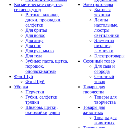
Косметические средства,
Электротовары
гигиена, уход
Бытовая
Ватные палочки,
техника
диски, прокладки,
Лампы
салфетки
настольные,
Для бритья
люстры,
Для волос
светильники
Для лица
Элементы
Для ног
питания,
Для рук, мыло
лампочки
Для тела
Электротовары
Зубные: паста, щетка,
Сезонный товар
порошок,
Для сада и
ополаскиватель
огорода
Фэн-Шуй
Сезонный
Фэн-Шуй
товар
Уборка
Товары для
Перчатки
творчества
Губки, салфетки,
Товары для
тряпки
творчества
Швабры, щетки,
Товары для
окномойки, ерши
животных
Товары для
животных
Товары для