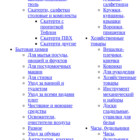
тюль
салфетница
Скатерти, салфетки
Кружки,
столовые и комплекты
кувшины,
Скатерти с
крышки
пропиткой
Воронки,
Тефлон
прищепки
Скатерти ПВХ
Хозяйственные
Скатерти другие
товары
Бытовая химия
Вешалки-
Для мытья посуды,
плечики,
овощей и фруктов
крючки
Для посудомоечных
Коврики
машин
Для рукоделия
Для стирки
Хозяйственные
Уход за ванной и
товары
туалетом
Инструмент
Уход за всеми видами
механический
плит
и наборы
Чистящие и моющие
Доски
средства
гладильные,
Освежители,
сушилки для
очистители воздуха
белья
Разное
Часы, будильники
Уход за обувью
Часы,
Антистатик, крахмал
будильники