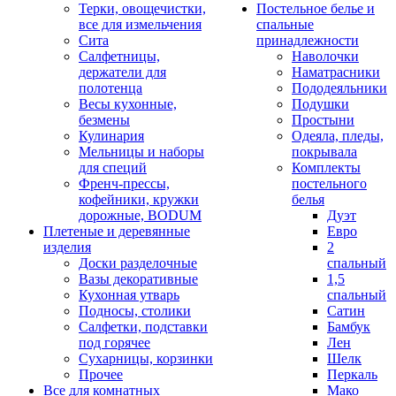
Терки, овощечистки,
Постельное белье и
все для измельчения
спальные
Сита
принадлежности
Салфетницы,
Наволочки
держатели для
Наматрасники
полотенца
Пододеяльники
Весы кухонные,
Подушки
безмены
Простыни
Кулинария
Одеяла, пледы,
Мельницы и наборы
покрывала
для специй
Комплекты
Френч-прессы,
постельного
кофейники, кружки
белья
дорожные, BODUM
Дуэт
Плетеные и деревянные
Евро
изделия
2
Доски разделочные
спальный
Вазы декоративные
1,5
Кухонная утварь
спальный
Подносы, столики
Сатин
Салфетки, подставки
Бамбук
под горячее
Лен
Сухарницы, корзинки
Шелк
Прочее
Перкаль
Все для комнатных
Мако