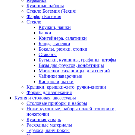
Керамика
Кухонные наборы
Стекло Богемия (Чехия)
Фарфор Богемия
Стекло
Кружки, чашки
Банки
Контейнера, салатники
Блюда, тарелки
Бокалы, рюмки, стопки
Стаканы
Бутылки, кувшины, графины, штофы
Вазы для фруктов, конфетницы
Масленки, сахарницы, для специй
Чайники заварочные
Кастрюли, латки
Крышки, крышки-сито, ручки-кнопки
Формы для запекания
Кухня и столовая, аксессуары
Столовые приборы и наборы
Ножи кухонные, наборы ножей, топорики,
ножеточки
Кухонная утварь
Расходные материалы
Термоса, ланч-боксы