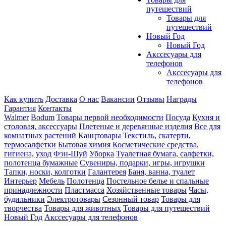
путешествий
Товары для
путешествий
Новый Год
Новый Год
Акссесуары для
телефонов
Акссесуары для
телефонов
Как купить
Доставка
О нас
Вакансии
Отзывы
Награды
Гарантия
Контакты
Walmer
Bodum
Товары первой необходимости
Посуда
Кухня и
столовая, аксессуары
Плетеные и деревянные изделия
Все для
комнатных растений
Канцтовары
Текстиль, скатерти,
термосалфетки
Бытовая химия
Косметические средства,
гигиена, уход
Фэн-Шуй
Уборка
Туалетная бумага, салфетки,
полотенца бумажные
Сувениры, подарки, игры, игрушки
Тапки, носки, колготки
Галантерея
Баня, ванна, туалет
Интерьер
Мебель
Полотенца
Постельное белье и спальные
принадлежности
Пластмасса
Хозяйственные товары
Часы,
будильники
Электротовары
Сезонный товар
Товары для
творчества
Товары для животных
Товары для путешествий
Новый Год
Акссесуары для телефонов