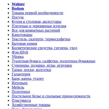
Walmer
Bodum
Товары первой необходимости
Посуда
Кухня и столовая, аксессуары
Плетеные и деревянные изделия
Все для комнатных растений
Канцтовары
Текстиль, скатерти, термосалфетки
Бытовая химия
Косметические средства, гигиена, уход
Фэн-Шуй
Уборка
Туалетная бумага, салфетки, полотенца бумажные
Сувениры, подарки, игры, игрушки
Тапки, носки, колготки
Галантерея
Баня, ванна, туалет
Интерьер
Мебель
Полотенца
Постельное белье и спальные принадлежности
Пластмасса
Хозяйственные товары