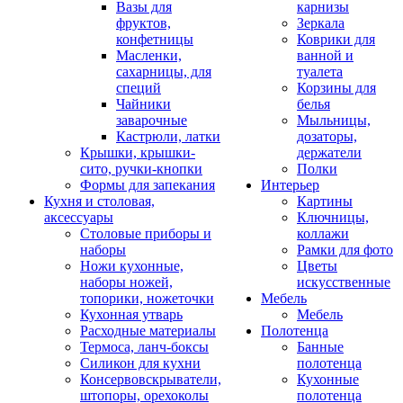
Вазы для
карнизы
фруктов,
Зеркала
конфетницы
Коврики для
Масленки,
ванной и
сахарницы, для
туалета
специй
Корзины для
Чайники
белья
заварочные
Мыльницы,
Кастрюли, латки
дозаторы,
Крышки, крышки-
держатели
сито, ручки-кнопки
Полки
Формы для запекания
Интерьер
Кухня и столовая,
Картины
аксессуары
Ключницы,
Столовые приборы и
коллажи
наборы
Рамки для фото
Ножи кухонные,
Цветы
наборы ножей,
искусственные
топорики, ножеточки
Мебель
Кухонная утварь
Мебель
Расходные материалы
Полотенца
Термоса, ланч-боксы
Банные
Силикон для кухни
полотенца
Консервовскрыватели,
Кухонные
штопоры, орехоколы
полотенца