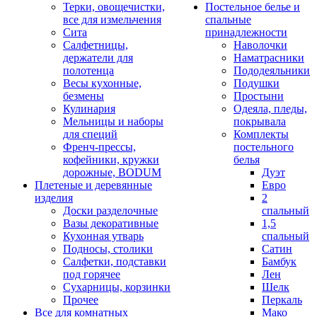
Терки, овощечистки,
Постельное белье и
все для измельчения
спальные
Сита
принадлежности
Салфетницы,
Наволочки
держатели для
Наматрасники
полотенца
Пододеяльники
Весы кухонные,
Подушки
безмены
Простыни
Кулинария
Одеяла, пледы,
Мельницы и наборы
покрывала
для специй
Комплекты
Френч-прессы,
постельного
кофейники, кружки
белья
дорожные, BODUM
Дуэт
Плетеные и деревянные
Евро
изделия
2
Доски разделочные
спальный
Вазы декоративные
1,5
Кухонная утварь
спальный
Подносы, столики
Сатин
Салфетки, подставки
Бамбук
под горячее
Лен
Сухарницы, корзинки
Шелк
Прочее
Перкаль
Все для комнатных
Мако