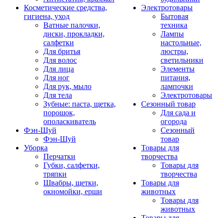
Косметические средства,
Электротовары
гигиена, уход
Бытовая
Ватные палочки,
техника
диски, прокладки,
Лампы
салфетки
настольные,
Для бритья
люстры,
Для волос
светильники
Для лица
Элементы
Для ног
питания,
Для рук, мыло
лампочки
Для тела
Электротовары
Зубные: паста, щетка,
Сезонный товар
порошок,
Для сада и
ополаскиватель
огорода
Фэн-Шуй
Сезонный
Фэн-Шуй
товар
Уборка
Товары для
Перчатки
творчества
Губки, салфетки,
Товары для
тряпки
творчества
Швабры, щетки,
Товары для
окномойки, ерши
животных
Товары для
животных
Товары для