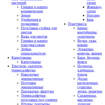
растений
сатин
Горшки и кашпо
Жаккард-
керамические
сатин
Земля
Поплин
Удобрения и
Бязь
подкормки
Пластмасса
Подставки стойки для
Банки,
цветов
контейнеры,
Вазы для цветов
салатницы
Горшки и кашпо
Ведра, тазы,
пластмассовые
ковши
Лейки,
Этажерки,
опрыскиватели
комоды, ящики
Канцтовары
Баки, бидоны,
Канцтовары
фляги
Текстиль, скатерти,
Подносы,
термосалфетки
хлебницы,
Наволочки
блюда
декоративные
Доски
Подушки
разделочные,
декоративные
сушилки,
Прихватки, фартуки
лотки, решетки
Термосалфетки,
Сахарницы,
подставки под горячее
масленки,
Шторы, портьеры,
дуршлаг,