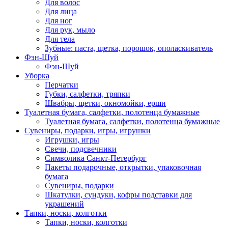
Для волос
Для лица
Для ног
Для рук, мыло
Для тела
Зубные: паста, щетка, порошок, ополаскиватель
Фэн-Шуй
Фэн-Шуй
Уборка
Перчатки
Губки, салфетки, тряпки
Швабры, щетки, окномойки, ерши
Туалетная бумага, салфетки, полотенца бумажные
Туалетная бумага, салфетки, полотенца бумажные
Сувениры, подарки, игры, игрушки
Игрушки, игры
Свечи, подсвечники
Символика Санкт-Петербург
Пакеты подарочные, открытки, упаковочная
бумага
Сувениры, подарки
Шкатулки, сундуки, кофры подставки для
украшений
Тапки, носки, колготки
Тапки, носки, колготки