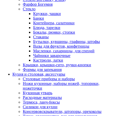
Фарфор Богемия
Стекло
Кружки, чашки
Банки
Контейнера, салатники
Блюда, тарелки
Бокалы, рюмки, стопки
Стаканы
Бутылки, кувшины, графины, штофы
Вазы для фруктов, конфетницы
Масленки, сахарницы, для специй
Чайники заварочные
Кастрюли, латки
Крышки, крышки-сито, ручки-кнопки
Формы для запекания
Кухня и столовая, аксессуары
Столовые приборы и наборы
Ножи кухонные, наборы ножей, топорики,
ножеточки
Кухонная утварь
Расходные материалы
Термоса, ланч-боксы
Силикон для кухни
Консервовскрыватели, штопоры, орехоколы