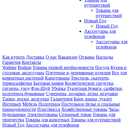
путешествий
Товары для
путешествий
Новый Год
Новый Год
Акссесуары для
телефонов
Акссесуары для
телефонов
Как купить
Доставка
О нас
Вакансии
Отзывы
Награды
Гарантия
Контакты
Walmer
Bodum
Товары первой необходимости
Посуда
Кухня и
столовая, аксессуары
Плетеные и деревянные изделия
Все для
комнатных растений
Канцтовары
Текстиль, скатерти,
термосалфетки
Бытовая химия
Косметические средства,
гигиена, уход
Фэн-Шуй
Уборка
Туалетная бумага, салфетки,
полотенца бумажные
Сувениры, подарки, игры, игрушки
Тапки, носки, колготки
Галантерея
Баня, ванна, туалет
Интерьер
Мебель
Полотенца
Постельное белье и спальные
принадлежности
Пластмасса
Хозяйственные товары
Часы,
будильники
Электротовары
Сезонный товар
Товары для
творчества
Товары для животных
Товары для путешествий
Новый Год
Акссесуары для телефонов