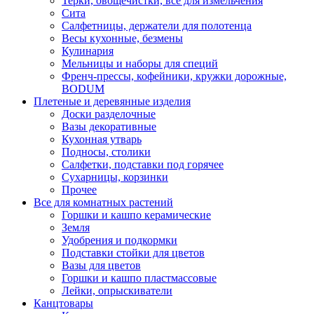
Терки, овощечистки, все для измельчения
Сита
Салфетницы, держатели для полотенца
Весы кухонные, безмены
Кулинария
Мельницы и наборы для специй
Френч-прессы, кофейники, кружки дорожные,
BODUM
Плетеные и деревянные изделия
Доски разделочные
Вазы декоративные
Кухонная утварь
Подносы, столики
Салфетки, подставки под горячее
Сухарницы, корзинки
Прочее
Все для комнатных растений
Горшки и кашпо керамические
Земля
Удобрения и подкормки
Подставки стойки для цветов
Вазы для цветов
Горшки и кашпо пластмассовые
Лейки, опрыскиватели
Канцтовары