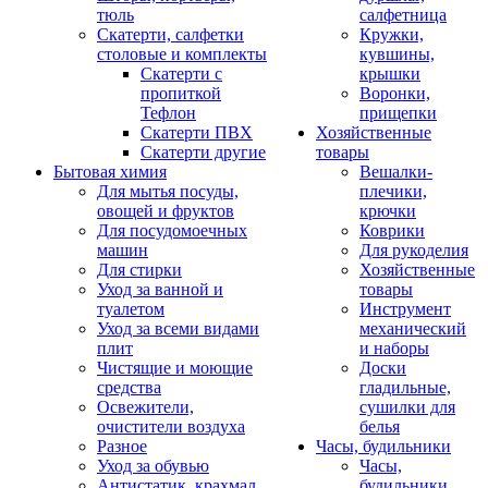
тюль
салфетница
Скатерти, салфетки
Кружки,
столовые и комплекты
кувшины,
Скатерти с
крышки
пропиткой
Воронки,
Тефлон
прищепки
Скатерти ПВХ
Хозяйственные
Скатерти другие
товары
Бытовая химия
Вешалки-
Для мытья посуды,
плечики,
овощей и фруктов
крючки
Для посудомоечных
Коврики
машин
Для рукоделия
Для стирки
Хозяйственные
Уход за ванной и
товары
туалетом
Инструмент
Уход за всеми видами
механический
плит
и наборы
Чистящие и моющие
Доски
средства
гладильные,
Освежители,
сушилки для
очистители воздуха
белья
Разное
Часы, будильники
Уход за обувью
Часы,
Антистатик, крахмал
будильники