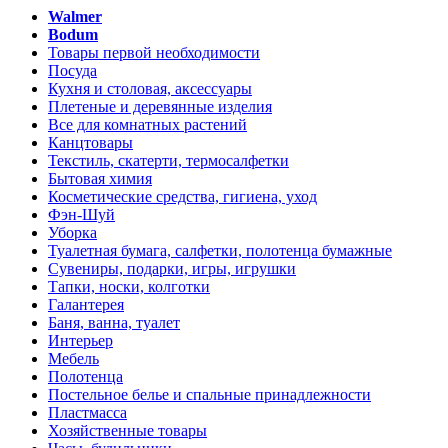
Walmer
Bodum
Товары первой необходимости
Посуда
Кухня и столовая, аксессуары
Плетеные и деревянные изделия
Все для комнатных растений
Канцтовары
Текстиль, скатерти, термосалфетки
Бытовая химия
Косметические средства, гигиена, уход
Фэн-Шуй
Уборка
Туалетная бумага, салфетки, полотенца бумажные
Сувениры, подарки, игры, игрушки
Тапки, носки, колготки
Галантерея
Баня, ванна, туалет
Интерьер
Мебель
Полотенца
Постельное белье и спальные принадлежности
Пластмасса
Хозяйственные товары