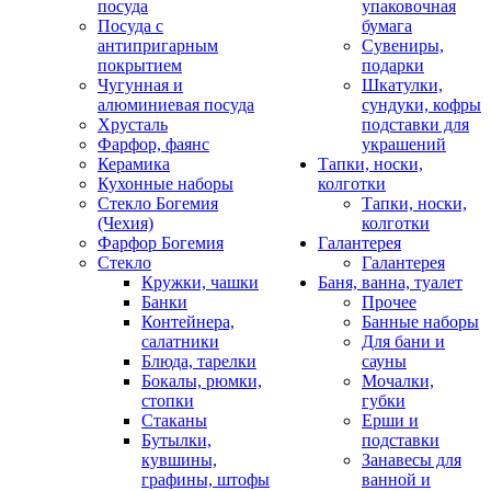
посуда
упаковочная
Посуда с
бумага
антипригарным
Сувениры,
покрытием
подарки
Чугунная и
Шкатулки,
алюминиевая посуда
сундуки, кофры
Хрусталь
подставки для
Фарфор, фаянс
украшений
Керамика
Тапки, носки,
Кухонные наборы
колготки
Стекло Богемия
Тапки, носки,
(Чехия)
колготки
Фарфор Богемия
Галантерея
Стекло
Галантерея
Кружки, чашки
Баня, ванна, туалет
Банки
Прочее
Контейнера,
Банные наборы
салатники
Для бани и
Блюда, тарелки
сауны
Бокалы, рюмки,
Мочалки,
стопки
губки
Стаканы
Ерши и
Бутылки,
подставки
кувшины,
Занавесы для
графины, штофы
ванной и