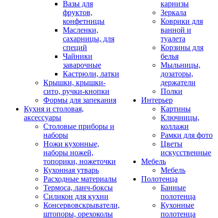
Вазы для
карнизы
фруктов,
Зеркала
конфетницы
Коврики для
Масленки,
ванной и
сахарницы, для
туалета
специй
Корзины для
Чайники
белья
заварочные
Мыльницы,
Кастрюли, латки
дозаторы,
Крышки, крышки-
держатели
сито, ручки-кнопки
Полки
Формы для запекания
Интерьер
Кухня и столовая,
Картины
аксессуары
Ключницы,
Столовые приборы и
коллажи
наборы
Рамки для фото
Ножи кухонные,
Цветы
наборы ножей,
искусственные
топорики, ножеточки
Мебель
Кухонная утварь
Мебель
Расходные материалы
Полотенца
Термоса, ланч-боксы
Банные
Силикон для кухни
полотенца
Консервовскрыватели,
Кухонные
штопоры, орехоколы
полотенца