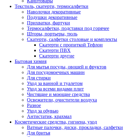
Канцтовары
Текстиль, скатерти, термосалфетки
Наволочки декоративные
Подушки декоративные
Прихватки, фартуки
Термосалфетки, подставки под горячее
Шторы, портьеры, тюль
Скатерти, салфетки столовые и комплекты
Скатерти с пропиткой Тефлон
Скатерти ПВХ
Скатерти другие
Бытовая химия
Для мытья посуды, овощей и фруктов
Для посудомоечных машин
Для стирки
Уход за ванной и туалетом
Уход за всеми видами плит
Чистящие и моющие средства
Освежители, очистители воздуха
Разное
Уход за обувью
Антистатик, крахмал
Косметические средства, гигиена, уход
Ватные палочки, диски, прокладки, салфетки
Для бритья