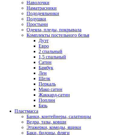
Наволочки
Наматрасники
Пододеяльники
Подушки
Простыни
Одеяла, пледы, покрывала
Комплекты постельного белья
Дуэт
Евро
2 спальный
1,5 спальный
Сатин
Бамбук
Лен
Шелк
Перкаль
Мако сатин
Жаккард-сатин
Поплин
Бязь
Пластмасса
Банки, контейнеры, салатницы
Ведра, тазы, ковши
Этажерки, комоды, ящики
Баки, бидоны, фляги