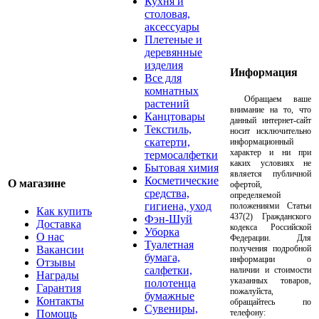
Кухня и
столовая,
аксессуары
Плетеные и
деревянные
изделия
Информация
Все для
комнатных
Обращаем ваше
растений
внимание на то, что
Канцтовары
данный интернет-сайт
Текстиль,
носит исключительно
скатерти,
информационный
характер и ни при
термосалфетки
каких условиях не
Бытовая химия
является публичной
Косметические
О магазине
офертой,
средства,
определяемой
гигиена, уход
положениями Статьи
Как купить
437(2) Гражданского
Фэн-Шуй
Доставка
кодекса Российской
Уборка
О нас
Федерации. Для
Туалетная
Вакансии
получения подробной
бумага,
информации о
Отзывы
салфетки,
наличии и стоимости
Награды
указанных товаров,
полотенца
Гарантия
пожалуйста,
бумажные
Контакты
обращайтесь по
Сувениры,
Помощь
телефону: