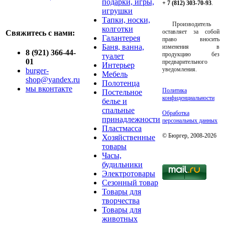
подарки, игры,
+ 7 (812) 303-70-93
.
игрушки
Тапки, носки,
Производитель
колготки
оставляет за собой
Свяжитесь с нами:
Галантерея
право вносить
Баня, ванна,
изменения в
8 (921) 366-44-
продукцию без
туалет
01
предварительного
Интерьер
уведомления.
burger-
Мебель
shop@yandex.ru
Полотенца
мы вконтакте
Политика
Постельное
конфиденциальности
белье и
спальные
Обработка
принадлежности
персональных данных
Пластмасса
© Бюргер, 2008-2026
Хозяйственные
товары
Часы,
будильники
Электротовары
Сезонный товар
Товары для
творчества
Товары для
животных