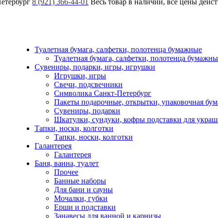
Петербург
8 (921) 366-44-01
Весь товар в наличии, все цены дейс
Туалетная бумага, салфетки, полотенца бумажные
Туалетная бумага, салфетки, полотенца бумажны
Сувениры, подарки, игры, игрушки
Игрушки, игры
Свечи, подсвечники
Символика Санкт-Петербург
Пакеты подарочные, открытки, упаковочная бум
Сувениры, подарки
Шкатулки, сундуки, кофры подставки для укра
Тапки, носки, колготки
Тапки, носки, колготки
Галантерея
Галантерея
Баня, ванна, туалет
Прочее
Банные наборы
Для бани и сауны
Мочалки, губки
Ерши и подставки
Занавесы для ванной и карнизы