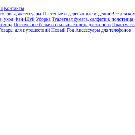
ия
Контакты
толовая, аксессуары
Плетеные и деревянные изделия
Все для ко
а, уход
Фэн-Шуй
Уборка
Туалетная бумага, салфетки, полотенц
тенца
Постельное белье и спальные принадлежности
Пластмасс
Товары для путешествий
Новый Год
Акссесуары для телефонов