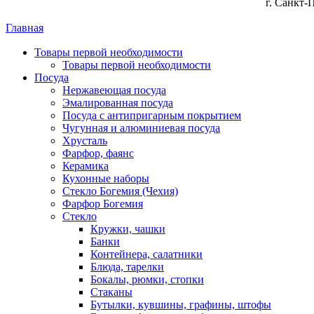
г. Санкт-
Главная
Товары первой необходимости
Товары первой необходимости
Посуда
Нержавеющая посуда
Эмалированная посуда
Посуда с антипригарным покрытием
Чугунная и алюминиевая посуда
Хрусталь
Фарфор, фаянс
Керамика
Кухонные наборы
Стекло Богемия (Чехия)
Фарфор Богемия
Стекло
Кружки, чашки
Банки
Контейнера, салатники
Блюда, тарелки
Бокалы, рюмки, стопки
Стаканы
Бутылки, кувшины, графины, штофы