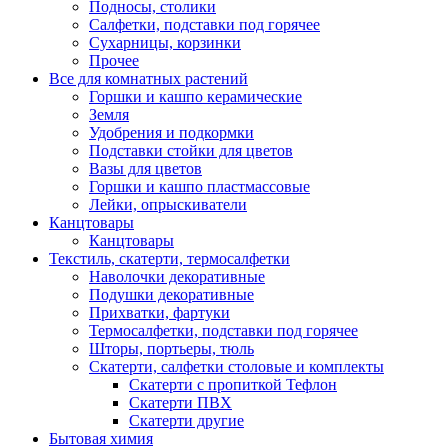
Подносы, столики
Салфетки, подставки под горячее
Сухарницы, корзинки
Прочее
Все для комнатных растений
Горшки и кашпо керамические
Земля
Удобрения и подкормки
Подставки стойки для цветов
Вазы для цветов
Горшки и кашпо пластмассовые
Лейки, опрыскиватели
Канцтовары
Канцтовары
Текстиль, скатерти, термосалфетки
Наволочки декоративные
Подушки декоративные
Прихватки, фартуки
Термосалфетки, подставки под горячее
Шторы, портьеры, тюль
Скатерти, салфетки столовые и комплекты
Скатерти с пропиткой Тефлон
Скатерти ПВХ
Скатерти другие
Бытовая химия