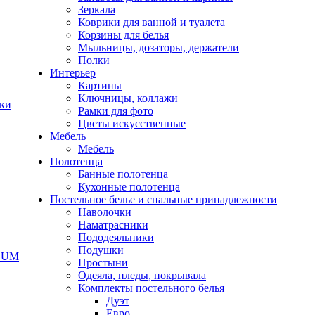
Зеркала
Коврики для ванной и туалета
Корзины для белья
Мыльницы, дозаторы, держатели
Полки
Интерьер
Картины
Ключницы, коллажи
чки
Рамки для фото
Цветы искусственные
Мебель
Мебель
Полотенца
Банные полотенца
Кухонные полотенца
Постельное белье и спальные принадлежности
Наволочки
Наматрасники
Пододеяльники
Подушки
ODUM
Простыни
Одеяла, пледы, покрывала
Комплекты постельного белья
Дуэт
Евро