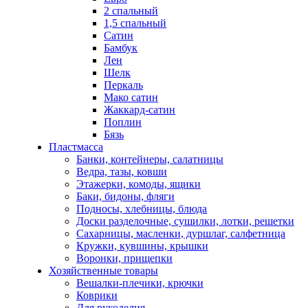
2 спальный
1,5 спальный
Сатин
Бамбук
Лен
Шелк
Перкаль
Мако сатин
Жаккард-сатин
Поплин
Бязь
Пластмасса
Банки, контейнеры, салатницы
Ведра, тазы, ковши
Этажерки, комоды, ящики
Баки, бидоны, фляги
Подносы, хлебницы, блюда
Доски разделочные, сушилки, лотки, решетки
Сахарницы, масленки, дуршлаг, салфетница
Кружки, кувшины, крышки
Воронки, прищепки
Хозяйственные товары
Вешалки-плечики, крючки
Коврики
Для рукоделия