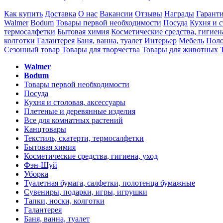
Как купить
Доставка
О нас
Вакансии
Отзывы
Награды
Гарант
Walmer
Bodum
Товары первой необходимости
Посуда
Кухня и с
термосалфетки
Бытовая химия
Косметические средства, гигиен
колготки
Галантерея
Баня, ванна, туалет
Интерьер
Мебель
Поло
Сезонный товар
Товары для творчества
Товары для животных
Walmer
Bodum
Товары первой необходимости
Посуда
Кухня и столовая, аксессуары
Плетеные и деревянные изделия
Все для комнатных растений
Канцтовары
Текстиль, скатерти, термосалфетки
Бытовая химия
Косметические средства, гигиена, уход
Фэн-Шуй
Уборка
Туалетная бумага, салфетки, полотенца бумажные
Сувениры, подарки, игры, игрушки
Тапки, носки, колготки
Галантерея
Баня, ванна, туалет