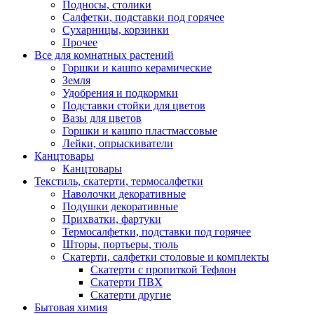
Подносы, столики
Салфетки, подставки под горячее
Сухарницы, корзинки
Прочее
Все для комнатных растений
Горшки и кашпо керамические
Земля
Удобрения и подкормки
Подставки стойки для цветов
Вазы для цветов
Горшки и кашпо пластмассовые
Лейки, опрыскиватели
Канцтовары
Канцтовары
Текстиль, скатерти, термосалфетки
Наволочки декоративные
Подушки декоративные
Прихватки, фартуки
Термосалфетки, подставки под горячее
Шторы, портьеры, тюль
Скатерти, салфетки столовые и комплекты
Скатерти с пропиткой Тефлон
Скатерти ПВХ
Скатерти другие
Бытовая химия