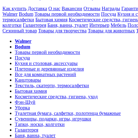
Как купить
Доставка
О нас
Вакансии
Отзывы
Награды
Гарант
Walmer
Bodum
Товары первой необходимости
Посуда
Кухня и с
термосалфетки
Бытовая химия
Косметические средства, гигиен
колготки
Галантерея
Баня, ванна, туалет
Интерьер
Мебель
Поло
Сезонный товар
Товары для творчества
Товары для животных
Walmer
Bodum
Товары первой необходимости
Посуда
Кухня и столовая, аксессуары
Плетеные и деревянные изделия
Все для комнатных растений
Канцтовары
Текстиль, скатерти, термосалфетки
Бытовая химия
Косметические средства, гигиена, уход
Фэн-Шуй
Уборка
Туалетная бумага, салфетки, полотенца бумажные
Сувениры, подарки, игры, игрушки
Тапки, носки, колготки
Галантерея
Баня, ванна, туалет