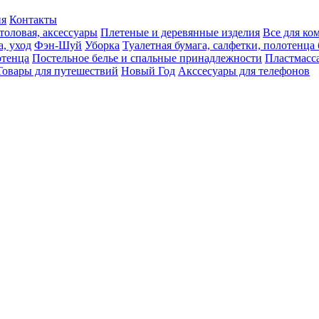
ия
Контакты
толовая, аксессуары
Плетеные и деревянные изделия
Все для ко
а, уход
Фэн-Шуй
Уборка
Туалетная бумага, салфетки, полотенц
тенца
Постельное белье и спальные принадлежности
Пластмасс
Товары для путешествий
Новый Год
Акссесуары для телефонов