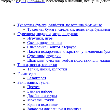
Петербург
8 (921) 366-44-01
Весь товар в наличии, все цены дейс
Туалетная бумага, салфетки, полотенца бумажные
Туалетная бумага, салфетки, полотенца бумажны
Сувениры, подарки, игры, игрушки
Игрушки, игры
Свечи, подсвечники
Символика Санкт-Петербург
Пакеты подарочные, открытки, упаковочная бум
Сувениры, подарки
Шкатулки, сундуки, кофры подставки для укра
Тапки, носки, колготки
Тапки, носки, колготки
Галантерея
Галантерея
Баня, ванна, туалет
Прочее
Банные наборы
Для бани и сауны
Мочалки, губки
Ерши и подставки
Занавесы для ванной и карнизы