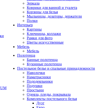
Зеркала
Коврики для ванной и туалета
Корзины для белья
Мыльницы, дозаторы, держатели
Полки
Интерьер
Картины
Ключницы, коллажи
чки
Рамки для фото
Цветы искусственные
Мебель
Мебель
Полотенца
Банные полотенца
Кухонные полотенца
Постельное белье и спальные принадлежности
Наволочки
Наматрасники
Пододеяльники
Подушки
ODUM
Простыни
Одеяла, пледы, покрывала
Комплекты постельного белья
Дуэт
Евро