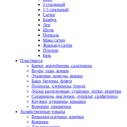
2 спальный
1,5 спальный
Сатин
Бамбук
Лен
Шелк
Перкаль
Мако сатин
Жаккард-сатин
Поплин
Бязь
Пластмасса
Банки, контейнеры, салатницы
Ведра, тазы, ковши
Этажерки, комоды, ящики
Баки, бидоны, фляги
Подносы, хлебницы, блюда
Доски разделочные, сушилки, лотки, решетки
Сахарницы, масленки, дуршлаг, салфетница
Кружки, кувшины, крышки
Воронки, прищепки
Хозяйственные товары
Вешалки-плечики, крючки
Коврики
Для рукоделия