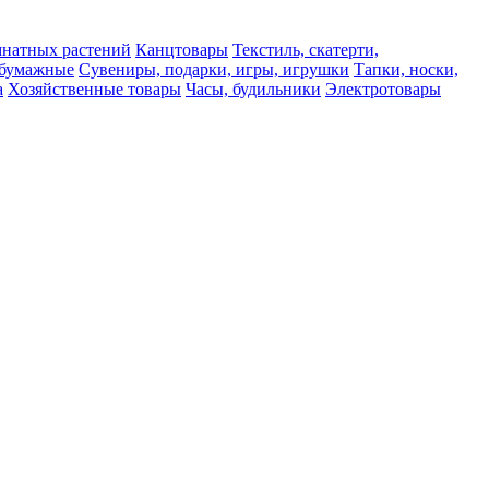
мнатных растений
Канцтовары
Текстиль, скатерти,
а бумажные
Сувениры, подарки, игры, игрушки
Тапки, носки,
а
Хозяйственные товары
Часы, будильники
Электротовары