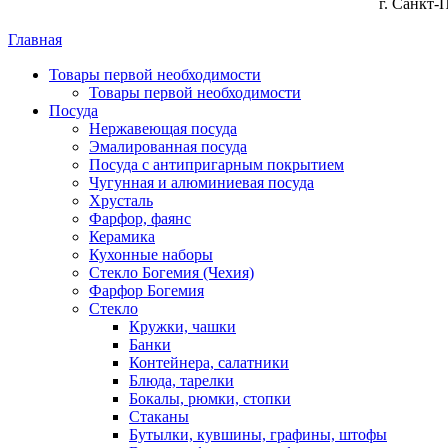
г. Санкт-
Главная
Товары первой необходимости
Товары первой необходимости
Посуда
Нержавеющая посуда
Эмалированная посуда
Посуда с антипригарным покрытием
Чугунная и алюминиевая посуда
Хрусталь
Фарфор, фаянс
Керамика
Кухонные наборы
Стекло Богемия (Чехия)
Фарфор Богемия
Стекло
Кружки, чашки
Банки
Контейнера, салатники
Блюда, тарелки
Бокалы, рюмки, стопки
Стаканы
Бутылки, кувшины, графины, штофы