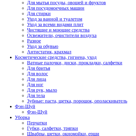
Для мытья посуды, овощей и фруктов
Для посудомоечных машин
Для стирки
Уход за ванной и туалетом
Уход за всеми видами плит
Чистящие и моющие средства
Освежители, очистители воздуха
Разное
Уход за обувью
Антистатик, крахмал
Косметические средства, гигиена, уход
Ватные палочки, диски, прокладки, салфетки
Для бритья
Для волос
Для лица
Для ног
Для рук, мыло
Для тела
Зубные: паста, щетка, порошок, ополаскиватель
Фэн-Шуй
Фэн-Шуй
Уборка
Перчатки
Губки, салфетки, тряпки
Швабры, щетки, окномойки, ерши