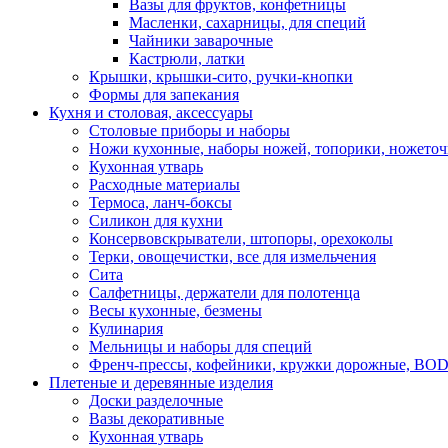
Вазы для фруктов, конфетницы
Масленки, сахарницы, для специй
Чайники заварочные
Кастрюли, латки
Крышки, крышки-сито, ручки-кнопки
Формы для запекания
Кухня и столовая, аксессуары
Столовые приборы и наборы
Ножи кухонные, наборы ножей, топорики, ножето
Кухонная утварь
Расходные материалы
Термоса, ланч-боксы
Силикон для кухни
Консервовскрыватели, штопоры, орехоколы
Терки, овощечистки, все для измельчения
Сита
Салфетницы, держатели для полотенца
Весы кухонные, безмены
Кулинария
Мельницы и наборы для специй
Френч-прессы, кофейники, кружки дорожные, B
Плетеные и деревянные изделия
Доски разделочные
Вазы декоративные
Кухонная утварь