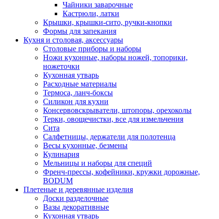
Чайники заварочные
Кастрюли, латки
Крышки, крышки-сито, ручки-кнопки
Формы для запекания
Кухня и столовая, аксессуары
Столовые приборы и наборы
Ножи кухонные, наборы ножей, топорики,
ножеточки
Кухонная утварь
Расходные материалы
Термоса, ланч-боксы
Силикон для кухни
Консервовскрыватели, штопоры, орехоколы
Терки, овощечистки, все для измельчения
Сита
Салфетницы, держатели для полотенца
Весы кухонные, безмены
Кулинария
Мельницы и наборы для специй
Френч-прессы, кофейники, кружки дорожные,
BODUM
Плетеные и деревянные изделия
Доски разделочные
Вазы декоративные
Кухонная утварь