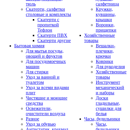
тюль
салфетница
Скатерти, салфетки
Кружки,
столовые и комплекты
кувшины,
Скатерти с
крышки
пропиткой
Воронки,
Тефлон
прищепки
Скатерти ПВХ
Хозяйственные
Скатерти другие
товары
Бытовая химия
Вешалки-
Для мытья посуды,
плечики,
овощей и фруктов
крючки
Для посудомоечных
Коврики
машин
Для рукоделия
Для стирки
Хозяйственные
Уход за ванной и
товары
туалетом
Инструмент
Уход за всеми видами
механический
плит
и наборы
Чистящие и моющие
Доски
средства
гладильные,
Освежители,
сушилки для
очистители воздуха
белья
Разное
Часы, будильники
Уход за обувью
Часы,
Антистатик, крахмал
будильники