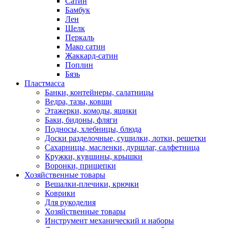
Сатин
Бамбук
Лен
Шелк
Перкаль
Мако сатин
Жаккард-сатин
Поплин
Бязь
Пластмасса
Банки, контейнеры, салатницы
Ведра, тазы, ковши
Этажерки, комоды, ящики
Баки, бидоны, фляги
Подносы, хлебницы, блюда
Доски разделочные, сушилки, лотки, решетки
Сахарницы, масленки, дуршлаг, салфетница
Кружки, кувшины, крышки
Воронки, прищепки
Хозяйственные товары
Вешалки-плечики, крючки
Коврики
Для рукоделия
Хозяйственные товары
Инструмент механический и наборы