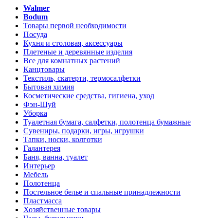
Walmer
Bodum
Товары первой необходимости
Посуда
Кухня и столовая, аксессуары
Плетеные и деревянные изделия
Все для комнатных растений
Канцтовары
Текстиль, скатерти, термосалфетки
Бытовая химия
Косметические средства, гигиена, уход
Фэн-Шуй
Уборка
Туалетная бумага, салфетки, полотенца бумажные
Сувениры, подарки, игры, игрушки
Тапки, носки, колготки
Галантерея
Баня, ванна, туалет
Интерьер
Мебель
Полотенца
Постельное белье и спальные принадлежности
Пластмасса
Хозяйственные товары