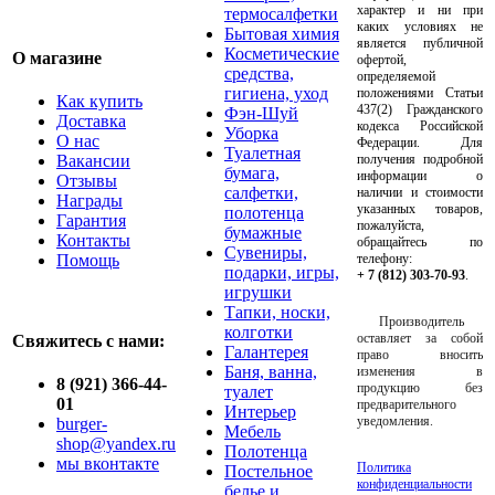
характер и ни при
термосалфетки
каких условиях не
Бытовая химия
является публичной
Косметические
О магазине
офертой,
средства,
определяемой
гигиена, уход
положениями Статьи
Как купить
437(2) Гражданского
Фэн-Шуй
Доставка
кодекса Российской
Уборка
О нас
Федерации. Для
Туалетная
Вакансии
получения подробной
бумага,
информации о
Отзывы
салфетки,
наличии и стоимости
Награды
указанных товаров,
полотенца
Гарантия
пожалуйста,
бумажные
Контакты
обращайтесь по
Сувениры,
Помощь
телефону:
подарки, игры,
+ 7 (812) 303-70-93
.
игрушки
Тапки, носки,
Производитель
колготки
оставляет за собой
Свяжитесь с нами:
Галантерея
право вносить
Баня, ванна,
изменения в
8 (921) 366-44-
продукцию без
туалет
01
предварительного
Интерьер
уведомления.
burger-
Мебель
shop@yandex.ru
Полотенца
мы вконтакте
Политика
Постельное
конфиденциальности
белье и