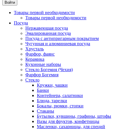
Товары первой необходимости
Товары первой необходимости
Посуда
Нержавеющая посуда
Эмалированная посуда
Посуда с антипригарным покрытием
Чугунная и алюминиевая посуда
Хрусталь
Фарфор, фаянс
Керамика
Кухонные наборы
Стекло Богемия (Чехия)
Фарфор Богемия
Стекло
Кружки, чашки
Банки
Контейнера, салатники
Блюда, тарелки
Бокалы, рюмки, стопки
Стаканы
Бутылки, кувшины, графины, штофы
Вазы для фруктов, конфетницы
Масленки, сахарницы, для специй