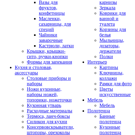
Вазы для
карнизы
фруктов,
Зеркала
конфетницы
Коврики для
Масленки,
ванной и
сахарницы, для
туалета
специй
Корзины для
Чайники
белья
заварочные
Мыльницы,
Кастрюли, латки
дозаторы,
Крышки, крышки-
держатели
сито, ручки-кнопки
Полки
Формы для запекания
Интерьер
Кухня и столовая,
Картины
аксессуары
Ключницы,
Столовые приборы и
коллажи
наборы
Рамки для фото
Ножи кухонные,
Цветы
наборы ножей,
искусственные
топорики, ножеточки
Мебель
Кухонная утварь
Мебель
Расходные материалы
Полотенца
Термоса, ланч-боксы
Банные
Силикон для кухни
полотенца
Консервовскрыватели,
Кухонные
штопоры, орехоколы
полотенца