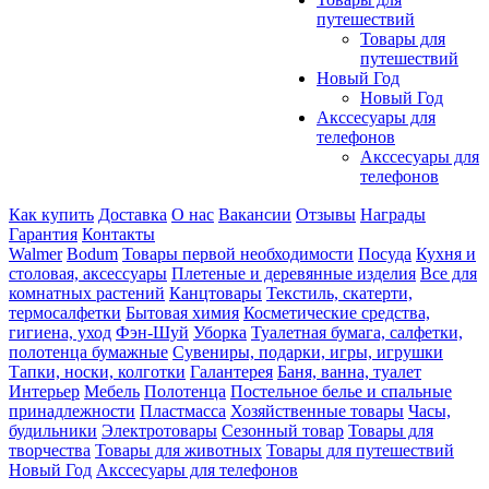
путешествий
Товары для
путешествий
Новый Год
Новый Год
Акссесуары для
телефонов
Акссесуары для
телефонов
Как купить
Доставка
О нас
Вакансии
Отзывы
Награды
Гарантия
Контакты
Walmer
Bodum
Товары первой необходимости
Посуда
Кухня и
столовая, аксессуары
Плетеные и деревянные изделия
Все для
комнатных растений
Канцтовары
Текстиль, скатерти,
термосалфетки
Бытовая химия
Косметические средства,
гигиена, уход
Фэн-Шуй
Уборка
Туалетная бумага, салфетки,
полотенца бумажные
Сувениры, подарки, игры, игрушки
Тапки, носки, колготки
Галантерея
Баня, ванна, туалет
Интерьер
Мебель
Полотенца
Постельное белье и спальные
принадлежности
Пластмасса
Хозяйственные товары
Часы,
будильники
Электротовары
Сезонный товар
Товары для
творчества
Товары для животных
Товары для путешествий
Новый Год
Акссесуары для телефонов