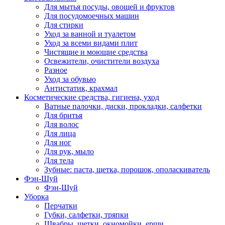
Для мытья посуды, овощей и фруктов
Для посудомоечных машин
Для стирки
Уход за ванной и туалетом
Уход за всеми видами плит
Чистящие и моющие средства
Освежители, очистители воздуха
Разное
Уход за обувью
Антистатик, крахмал
Косметические средства, гигиена, уход
Ватные палочки, диски, прокладки, салфетки
Для бритья
Для волос
Для лица
Для ног
Для рук, мыло
Для тела
Зубные: паста, щетка, порошок, ополаскиватель
Фэн-Шуй
Фэн-Шуй
Уборка
Перчатки
Губки, салфетки, тряпки
Швабры, щетки, окномойки, ерши