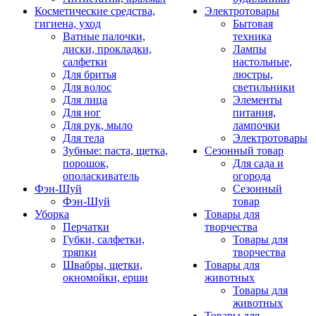
Косметические средства,
Электротовары
гигиена, уход
Бытовая
Ватные палочки,
техника
диски, прокладки,
Лампы
салфетки
настольные,
Для бритья
люстры,
Для волос
светильники
Для лица
Элементы
Для ног
питания,
Для рук, мыло
лампочки
Для тела
Электротовары
Зубные: паста, щетка,
Сезонный товар
порошок,
Для сада и
ополаскиватель
огорода
Фэн-Шуй
Сезонный
Фэн-Шуй
товар
Уборка
Товары для
Перчатки
творчества
Губки, салфетки,
Товары для
тряпки
творчества
Швабры, щетки,
Товары для
окномойки, ерши
животных
Товары для
животных
Товары для