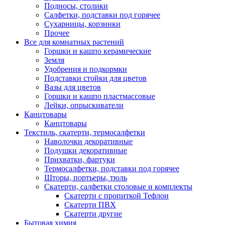
Подносы, столики
Салфетки, подставки под горячее
Сухарницы, корзинки
Прочее
Все для комнатных растений
Горшки и кашпо керамические
Земля
Удобрения и подкормки
Подставки стойки для цветов
Вазы для цветов
Горшки и кашпо пластмассовые
Лейки, опрыскиватели
Канцтовары
Канцтовары
Текстиль, скатерти, термосалфетки
Наволочки декоративные
Подушки декоративные
Прихватки, фартуки
Термосалфетки, подставки под горячее
Шторы, портьеры, тюль
Скатерти, салфетки столовые и комплекты
Скатерти с пропиткой Тефлон
Скатерти ПВХ
Скатерти другие
Бытовая химия