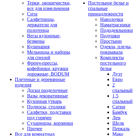
Терки, овощечистки,
Постельное белье и
все для измельчения
спальные
Сита
принадлежности
Салфетницы,
Наволочки
держатели для
Наматрасники
полотенца
Пододеяльники
Весы кухонные,
Подушки
безмены
Простыни
Кулинария
Одеяла, пледы,
Мельницы и наборы
покрывала
для специй
Комплекты
Френч-прессы,
постельного
кофейники, кружки
белья
дорожные, BODUM
Дуэт
Плетеные и деревянные
Евро
изделия
2
Доски разделочные
спальный
Вазы декоративные
1,5
Кухонная утварь
спальный
Подносы, столики
Сатин
Салфетки, подставки
Бамбук
под горячее
Лен
Сухарницы, корзинки
Шелк
Прочее
Перкаль
Все для комнатных
Мако