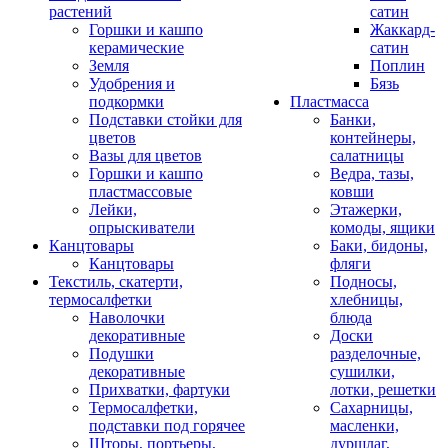
растений
сатин
Горшки и кашпо
Жаккард-
керамические
сатин
Земля
Поплин
Удобрения и
Бязь
подкормки
Пластмасса
Подставки стойки для
Банки,
цветов
контейнеры,
Вазы для цветов
салатницы
Горшки и кашпо
Ведра, тазы,
пластмассовые
ковши
Лейки,
Этажерки,
опрыскиватели
комоды, ящики
Канцтовары
Баки, бидоны,
Канцтовары
фляги
Текстиль, скатерти,
Подносы,
термосалфетки
хлебницы,
Наволочки
блюда
декоративные
Доски
Подушки
разделочные,
декоративные
сушилки,
Прихватки, фартуки
лотки, решетки
Термосалфетки,
Сахарницы,
подставки под горячее
масленки,
Шторы, портьеры,
дуршлаг,