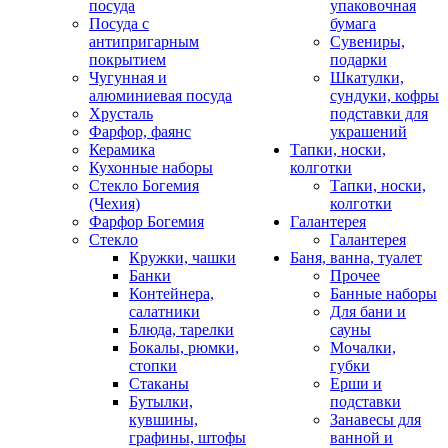
посуда
упаковочная
Посуда с
бумага
антипригарным
Сувениры,
покрытием
подарки
Чугунная и
Шкатулки,
алюминиевая посуда
сундуки, кофры
Хрусталь
подставки для
Фарфор, фаянс
украшений
Керамика
Тапки, носки,
Кухонные наборы
колготки
Стекло Богемия
Тапки, носки,
(Чехия)
колготки
Фарфор Богемия
Галантерея
Стекло
Галантерея
Кружки, чашки
Баня, ванна, туалет
Банки
Прочее
Контейнера,
Банные наборы
салатники
Для бани и
Блюда, тарелки
сауны
Бокалы, рюмки,
Мочалки,
стопки
губки
Стаканы
Ерши и
Бутылки,
подставки
кувшины,
Занавесы для
графины, штофы
ванной и