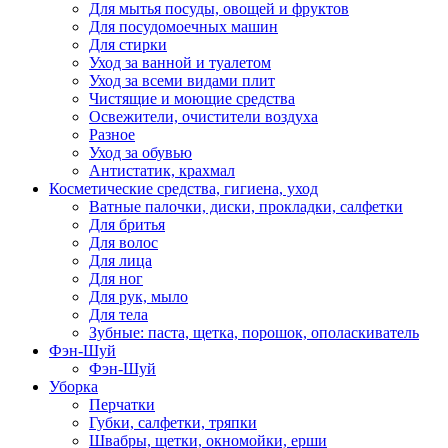
Для мытья посуды, овощей и фруктов
Для посудомоечных машин
Для стирки
Уход за ванной и туалетом
Уход за всеми видами плит
Чистящие и моющие средства
Освежители, очистители воздуха
Разное
Уход за обувью
Антистатик, крахмал
Косметические средства, гигиена, уход
Ватные палочки, диски, прокладки, салфетки
Для бритья
Для волос
Для лица
Для ног
Для рук, мыло
Для тела
Зубные: паста, щетка, порошок, ополаскиватель
Фэн-Шуй
Фэн-Шуй
Уборка
Перчатки
Губки, салфетки, тряпки
Швабры, щетки, окномойки, ерши