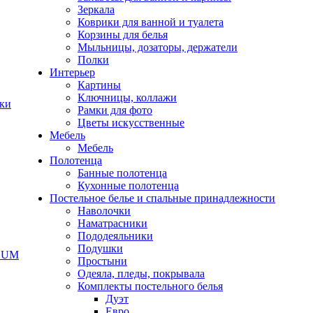
Зеркала
Коврики для ванной и туалета
Корзины для белья
Мыльницы, дозаторы, держатели
Полки
Интерьер
Картины
Ключницы, коллажи
чки
Рамки для фото
Цветы искусственные
Мебель
Мебель
Полотенца
Банные полотенца
Кухонные полотенца
Постельное белье и спальные принадлежности
Наволочки
Наматрасники
Пододеяльники
Подушки
ODUM
Простыни
Одеяла, пледы, покрывала
Комплекты постельного белья
Дуэт
Евро