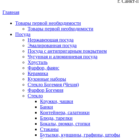
г. Санкт-
Главная
Товары первой необходимости
Товары первой необходимости
Посуда
Нержавеющая посуда
Эмалированная посуда
Посуда с антипригарным покрытием
Чугунная и алюминиевая посуда
Хрусталь
Фарфор, фаянс
Керамика
Кухонные наборы
Стекло Богемия (Чехия)
Фарфор Богемия
Стекло
Кружки, чашки
Банки
Контейнера, салатники
Блюда, тарелки
Бокалы, рюмки, стопки
Стаканы
Бутылки, кувшины, графины, штофы