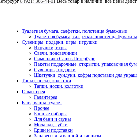
Петербург
8 (921) 366-44-01
Весь товар в наличии, все цены дейс
Туалетная бумага, салфетки, полотенца бумажные
Туалетная бумага, салфетки, полотенца бумажны
Сувениры, подарки, игры, игрушки
Игрушки, игры
Свечи, подсвечники
Символика Санкт-Петербург
Пакеты подарочные, открытки, упаковочная бум
Сувениры, подарки
Шкатулки, сундуки, кофры подставки для укра
Тапки, носки, колготки
Тапки, носки, колготки
Галантерея
Галантерея
Баня, ванна, туалет
Прочее
Банные наборы
Для бани и сауны
Мочалки, губки
Ерши и подставки
Занавесы для ванной и карнизы