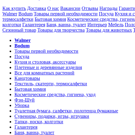
Как купить
Доставка
О нас
Вакансии
Отзывы
Награды
Гарант
Walmer
Bodum
Товары первой необходимости
Посуда
Кухня и с
термосалфетки
Бытовая химия
Косметические средства, гигиен
колготки
Галантерея
Баня, ванна, туалет
Интерьер
Мебель
Поло
Сезонный товар
Товары для творчества
Товары для животных
Walmer
Bodum
Товары первой необходимости
Посуда
Кухня и столовая, аксессуары
Плетеные и деревянные изделия
Все для комнатных растений
Канцтовары
Текстиль, скатерти, термосалфетки
Бытовая химия
Косметические средства, гигиена, уход
Фэн-Шуй
Уборка
Туалетная бумага, салфетки, полотенца бумажные
Сувениры, подарки, игры, игрушки
Тапки, носки, колготки
Галантерея
Баня, ванна, туалет