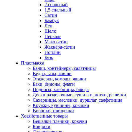
2 спальный
1,5 спальный
Сатин
Бамбук
Лен
Шелк
Перкаль
Мако сатин
Жаккард-сатин
Поплин
Бязь
Пластмасса
Банки, контейнеры, салатницы
Ведра, тазы, ковши
Этажерки, комоды, ящики
Баки, бидоны, фляги
Подносы, хлебницы, блюда
Доски разделочные, сушилки, лотки, решетки
Сахарницы, масленки, дуршлаг, салфетница
Кружки, кувшины, крышки
Воронки, прищепки
Хозяйственные товары
Вешалки-плечики, крючки
Коврики
Для рукоделия