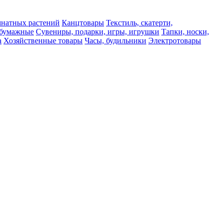
мнатных растений
Канцтовары
Текстиль, скатерти,
а бумажные
Сувениры, подарки, игры, игрушки
Тапки, носки,
а
Хозяйственные товары
Часы, будильники
Электротовары