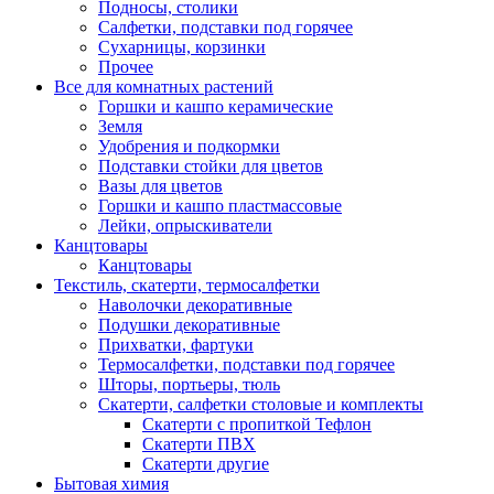
Подносы, столики
Салфетки, подставки под горячее
Сухарницы, корзинки
Прочее
Все для комнатных растений
Горшки и кашпо керамические
Земля
Удобрения и подкормки
Подставки стойки для цветов
Вазы для цветов
Горшки и кашпо пластмассовые
Лейки, опрыскиватели
Канцтовары
Канцтовары
Текстиль, скатерти, термосалфетки
Наволочки декоративные
Подушки декоративные
Прихватки, фартуки
Термосалфетки, подставки под горячее
Шторы, портьеры, тюль
Скатерти, салфетки столовые и комплекты
Скатерти с пропиткой Тефлон
Скатерти ПВХ
Скатерти другие
Бытовая химия