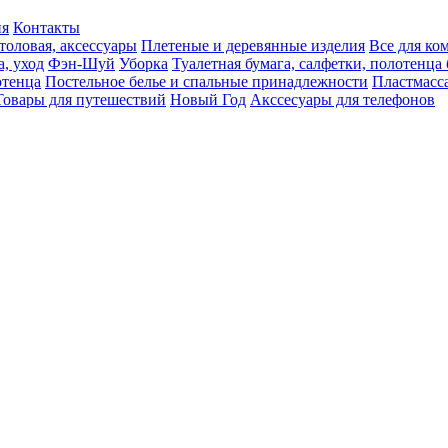
ия
Контакты
толовая, аксессуары
Плетеные и деревянные изделия
Все для ко
а, уход
Фэн-Шуй
Уборка
Туалетная бумага, салфетки, полотенц
тенца
Постельное белье и спальные принадлежности
Пластмасс
Товары для путешествий
Новый Год
Акссесуары для телефонов