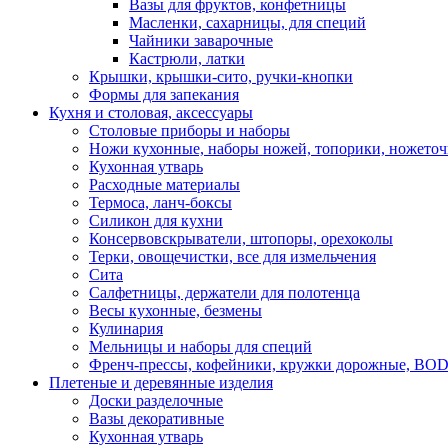
Вазы для фруктов, конфетницы
Масленки, сахарницы, для специй
Чайники заварочные
Кастрюли, латки
Крышки, крышки-сито, ручки-кнопки
Формы для запекания
Кухня и столовая, аксессуары
Столовые приборы и наборы
Ножи кухонные, наборы ножей, топорики, ножето
Кухонная утварь
Расходные материалы
Термоса, ланч-боксы
Силикон для кухни
Консервовскрыватели, штопоры, орехоколы
Терки, овощечистки, все для измельчения
Сита
Салфетницы, держатели для полотенца
Весы кухонные, безмены
Кулинария
Мельницы и наборы для специй
Френч-прессы, кофейники, кружки дорожные, B
Плетеные и деревянные изделия
Доски разделочные
Вазы декоративные
Кухонная утварь