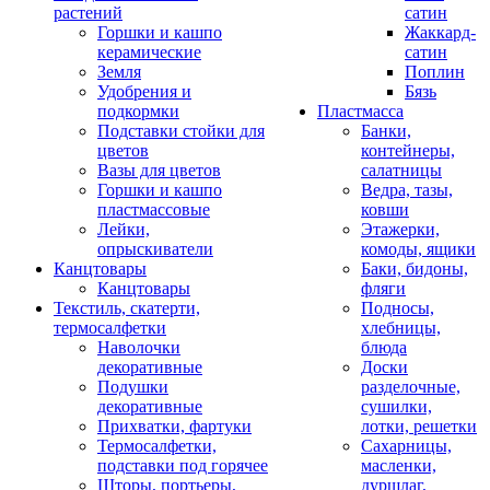
растений
сатин
Горшки и кашпо
Жаккард-
керамические
сатин
Земля
Поплин
Удобрения и
Бязь
подкормки
Пластмасса
Подставки стойки для
Банки,
цветов
контейнеры,
Вазы для цветов
салатницы
Горшки и кашпо
Ведра, тазы,
пластмассовые
ковши
Лейки,
Этажерки,
опрыскиватели
комоды, ящики
Канцтовары
Баки, бидоны,
Канцтовары
фляги
Текстиль, скатерти,
Подносы,
термосалфетки
хлебницы,
Наволочки
блюда
декоративные
Доски
Подушки
разделочные,
декоративные
сушилки,
Прихватки, фартуки
лотки, решетки
Термосалфетки,
Сахарницы,
подставки под горячее
масленки,
Шторы, портьеры,
дуршлаг,