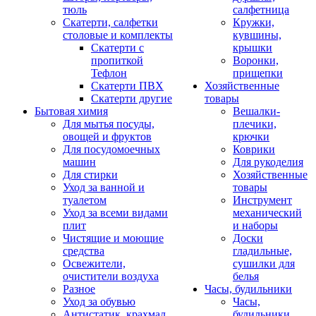
тюль
салфетница
Скатерти, салфетки
Кружки,
столовые и комплекты
кувшины,
Скатерти с
крышки
пропиткой
Воронки,
Тефлон
прищепки
Скатерти ПВХ
Хозяйственные
Скатерти другие
товары
Бытовая химия
Вешалки-
Для мытья посуды,
плечики,
овощей и фруктов
крючки
Для посудомоечных
Коврики
машин
Для рукоделия
Для стирки
Хозяйственные
Уход за ванной и
товары
туалетом
Инструмент
Уход за всеми видами
механический
плит
и наборы
Чистящие и моющие
Доски
средства
гладильные,
Освежители,
сушилки для
очистители воздуха
белья
Разное
Часы, будильники
Уход за обувью
Часы,
Антистатик, крахмал
будильники