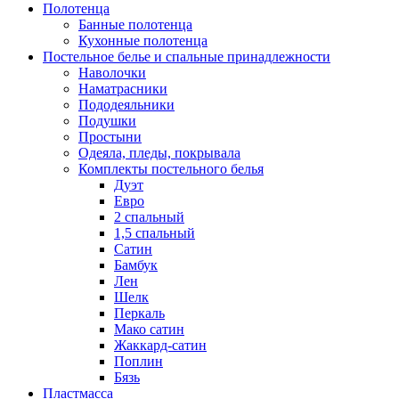
Полотенца
Банные полотенца
Кухонные полотенца
Постельное белье и спальные принадлежности
Наволочки
Наматрасники
Пододеяльники
Подушки
Простыни
Одеяла, пледы, покрывала
Комплекты постельного белья
Дуэт
Евро
2 спальный
1,5 спальный
Сатин
Бамбук
Лен
Шелк
Перкаль
Мако сатин
Жаккард-сатин
Поплин
Бязь
Пластмасса