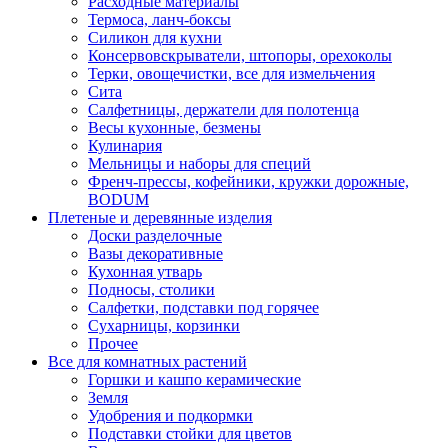
Расходные материалы
Термоса, ланч-боксы
Силикон для кухни
Консервовскрыватели, штопоры, орехоколы
Терки, овощечистки, все для измельчения
Сита
Салфетницы, держатели для полотенца
Весы кухонные, безмены
Кулинария
Мельницы и наборы для специй
Френч-прессы, кофейники, кружки дорожные,
BODUM
Плетеные и деревянные изделия
Доски разделочные
Вазы декоративные
Кухонная утварь
Подносы, столики
Салфетки, подставки под горячее
Сухарницы, корзинки
Прочее
Все для комнатных растений
Горшки и кашпо керамические
Земля
Удобрения и подкормки
Подставки стойки для цветов