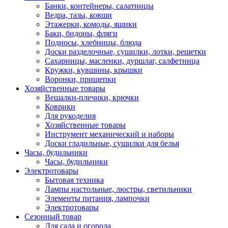
Банки, контейнеры, салатницы
Ведра, тазы, ковши
Этажерки, комоды, ящики
Баки, бидоны, фляги
Подносы, хлебницы, блюда
Доски разделочные, сушилки, лотки, решетки
Сахарницы, масленки, дуршлаг, салфетница
Кружки, кувшины, крышки
Воронки, прищепки
Хозяйственные товары
Вешалки-плечики, крючки
Коврики
Для рукоделия
Хозяйственные товары
Инструмент механический и наборы
Доски гладильные, сушилки для белья
Часы, будильники
Часы, будильники
Электротовары
Бытовая техника
Лампы настольные, люстры, светильники
Элементы питания, лампочки
Электротовары
Сезонный товар
Для сада и огорода