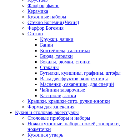
Фарфор, фаянс
Керамика
Кухонные наборы
Стекло Богемия (Чехия)
Фарфор Богемия
Стекло
Кружки, чашки
Банки
Контейнера, салатники
Блюда, тарелки
Бокалы, рюмки, стопки
Стаканы
Бутылки, кувшины, графины, штофы
Вазы для фруктов, конфетницы
Масленки, сахарницы, для специй
Чайники заварочные
Кастрюли, латки
Крышки, крышки-сито, ручки-кнопки
Формы для запекания
Кухня и столовая, аксессуары
Столовые приборы и наборы
Ножи кухонные, наборы ножей, топорики,
ножеточки
Кухонная утварь