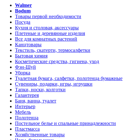
Walmer
Bodum
Товары первой необходимости
Посуда
Кухня и столовая, аксессуары
Плетеные и деревянные изделия
Все для комнатных растений
Канцтовары
Текстиль, скатерти, термосалфетки
Бытовая химия
Косметические средства, гигиена, уход
Фэн-Шуй
Уборка
Туалетная бумага, салфетки, полотенца бумажные
Сувениры, подарки, игры, игрушки
Тапки, носки, колготки
Галантерея
Баня, ванна, туалет
Интерьер
Мебель
Полотенца
Постельное белье и спальные принадлежности
Пластмасса
Хозяйственные товары