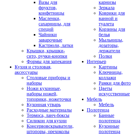
Вазы для
карнизы
фруктов,
Зеркала
конфетницы
Коврики для
Масленки,
ванной и
сахарницы, для
туалета
специй
Корзины для
Чайники
белья
заварочные
Мыльницы,
Кастрюли, латки
дозаторы,
Крышки, крышки-
держатели
сито, ручки-кнопки
Полки
Формы для запекания
Интерьер
Кухня и столовая,
Картины
аксессуары
Ключницы,
Столовые приборы и
коллажи
наборы
Рамки для фото
Ножи кухонные,
Цветы
наборы ножей,
искусственные
топорики, ножеточки
Мебель
Кухонная утварь
Мебель
Расходные материалы
Полотенца
Термоса, ланч-боксы
Банные
Силикон для кухни
полотенца
Консервовскрыватели,
Кухонные
штопоры, орехоколы
полотенца