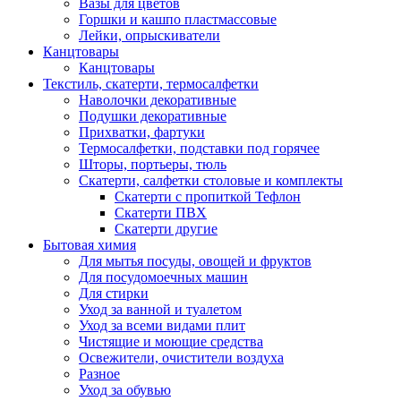
Вазы для цветов
Горшки и кашпо пластмассовые
Лейки, опрыскиватели
Канцтовары
Канцтовары
Текстиль, скатерти, термосалфетки
Наволочки декоративные
Подушки декоративные
Прихватки, фартуки
Термосалфетки, подставки под горячее
Шторы, портьеры, тюль
Скатерти, салфетки столовые и комплекты
Скатерти с пропиткой Тефлон
Скатерти ПВХ
Скатерти другие
Бытовая химия
Для мытья посуды, овощей и фруктов
Для посудомоечных машин
Для стирки
Уход за ванной и туалетом
Уход за всеми видами плит
Чистящие и моющие средства
Освежители, очистители воздуха
Разное
Уход за обувью