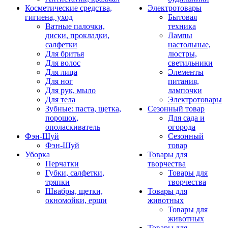
Косметические средства,
Электротовары
гигиена, уход
Бытовая
Ватные палочки,
техника
диски, прокладки,
Лампы
салфетки
настольные,
Для бритья
люстры,
Для волос
светильники
Для лица
Элементы
Для ног
питания,
Для рук, мыло
лампочки
Для тела
Электротовары
Зубные: паста, щетка,
Сезонный товар
порошок,
Для сада и
ополаскиватель
огорода
Фэн-Шуй
Сезонный
Фэн-Шуй
товар
Уборка
Товары для
Перчатки
творчества
Губки, салфетки,
Товары для
тряпки
творчества
Швабры, щетки,
Товары для
окномойки, ерши
животных
Товары для
животных
Товары для