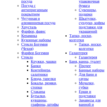
посуда
упаковочная
Посуда с
бумага
антипригарным
Сувениры,
покрытием
подарки
Чугунная и
Шкатулки,
алюминиевая посуда
сундуки, кофры
Хрусталь
подставки для
Фарфор, фаянс
украшений
Керамика
Тапки, носки,
Кухонные наборы
колготки
Стекло Богемия
Тапки, носки,
(Чехия)
колготки
Фарфор Богемия
Галантерея
Стекло
Галантерея
Кружки, чашки
Баня, ванна, туалет
Банки
Прочее
Контейнера,
Банные наборы
салатники
Для бани и
Блюда, тарелки
сауны
Бокалы, рюмки,
Мочалки,
стопки
губки
Стаканы
Ерши и
Бутылки,
подставки
кувшины,
Занавесы для
графины, штофы
ванной и