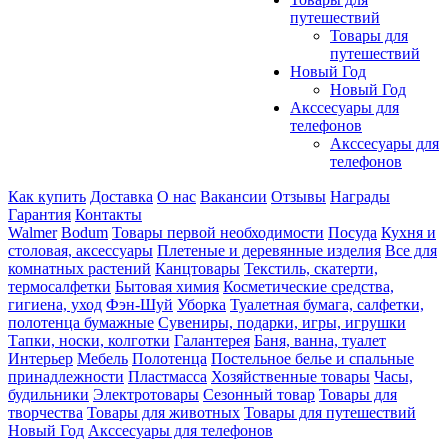
путешествий
Товары для
путешествий
Новый Год
Новый Год
Акссесуары для
телефонов
Акссесуары для
телефонов
Как купить
Доставка
О нас
Вакансии
Отзывы
Награды
Гарантия
Контакты
Walmer
Bodum
Товары первой необходимости
Посуда
Кухня и
столовая, аксессуары
Плетеные и деревянные изделия
Все для
комнатных растений
Канцтовары
Текстиль, скатерти,
термосалфетки
Бытовая химия
Косметические средства,
гигиена, уход
Фэн-Шуй
Уборка
Туалетная бумага, салфетки,
полотенца бумажные
Сувениры, подарки, игры, игрушки
Тапки, носки, колготки
Галантерея
Баня, ванна, туалет
Интерьер
Мебель
Полотенца
Постельное белье и спальные
принадлежности
Пластмасса
Хозяйственные товары
Часы,
будильники
Электротовары
Сезонный товар
Товары для
творчества
Товары для животных
Товары для путешествий
Новый Год
Акссесуары для телефонов