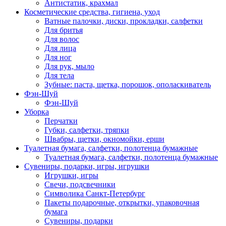
Антистатик, крахмал
Косметические средства, гигиена, уход
Ватные палочки, диски, прокладки, салфетки
Для бритья
Для волос
Для лица
Для ног
Для рук, мыло
Для тела
Зубные: паста, щетка, порошок, ополаскиватель
Фэн-Шуй
Фэн-Шуй
Уборка
Перчатки
Губки, салфетки, тряпки
Швабры, щетки, окномойки, ерши
Туалетная бумага, салфетки, полотенца бумажные
Туалетная бумага, салфетки, полотенца бумажные
Сувениры, подарки, игры, игрушки
Игрушки, игры
Свечи, подсвечники
Символика Санкт-Петербург
Пакеты подарочные, открытки, упаковочная
бумага
Сувениры, подарки