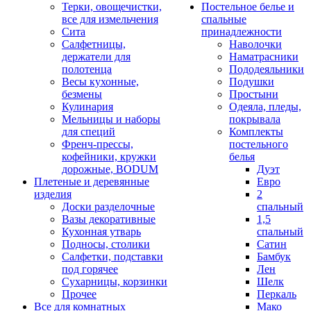
Терки, овощечистки,
Постельное белье и
все для измельчения
спальные
Сита
принадлежности
Салфетницы,
Наволочки
держатели для
Наматрасники
полотенца
Пододеяльники
Весы кухонные,
Подушки
безмены
Простыни
Кулинария
Одеяла, пледы,
Мельницы и наборы
покрывала
для специй
Комплекты
Френч-прессы,
постельного
кофейники, кружки
белья
дорожные, BODUM
Дуэт
Плетеные и деревянные
Евро
изделия
2
Доски разделочные
спальный
Вазы декоративные
1,5
Кухонная утварь
спальный
Подносы, столики
Сатин
Салфетки, подставки
Бамбук
под горячее
Лен
Сухарницы, корзинки
Шелк
Прочее
Перкаль
Все для комнатных
Мако