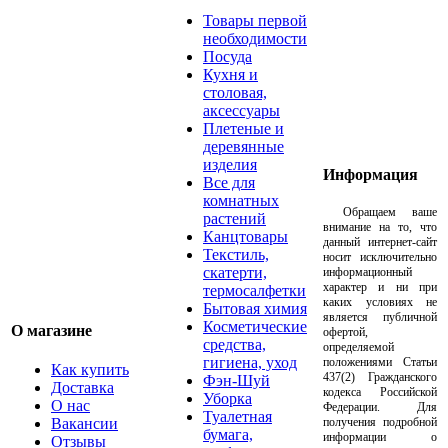
Товары первой
необходимости
Посуда
Кухня и
столовая,
аксессуары
Плетеные и
деревянные
изделия
Информация
Все для
комнатных
Обращаем ваше
растений
внимание на то, что
Канцтовары
данный интернет-сайт
Текстиль,
носит исключительно
скатерти,
информационный
характер и ни при
термосалфетки
каких условиях не
Бытовая химия
является публичной
Косметические
О магазине
офертой,
средства,
определяемой
гигиена, уход
положениями Статьи
Как купить
437(2) Гражданского
Фэн-Шуй
Доставка
кодекса Российской
Уборка
О нас
Федерации. Для
Туалетная
Вакансии
получения подробной
бумага,
информации о
Отзывы