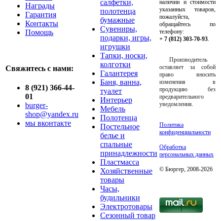
салфетки,
наличии и стоимости
Награды
указанных товаров,
полотенца
Гарантия
пожалуйста,
бумажные
Контакты
обращайтесь по
Сувениры,
Помощь
телефону:
подарки, игры,
+ 7 (812) 303-70-93
.
игрушки
Тапки, носки,
Производитель
колготки
оставляет за собой
Свяжитесь с нами:
Галантерея
право вносить
Баня, ванна,
изменения в
8 (921) 366-44-
продукцию без
туалет
01
предварительного
Интерьер
уведомления.
burger-
Мебель
shop@yandex.ru
Полотенца
мы вконтакте
Политика
Постельное
конфиденциальности
белье и
спальные
Обработка
принадлежности
персональных данных
Пластмасса
© Бюргер, 2008-2026
Хозяйственные
товары
Часы,
будильники
Электротовары
Сезонный товар