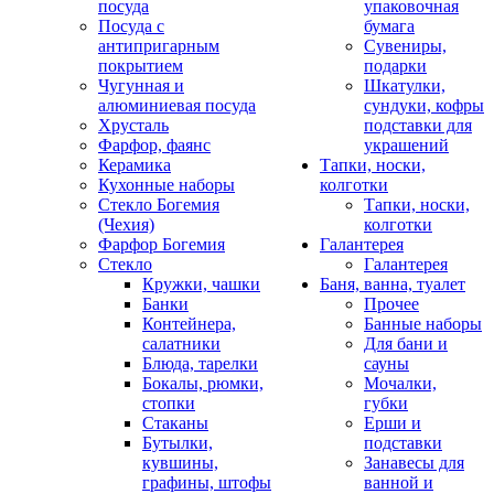
посуда
упаковочная
Посуда с
бумага
антипригарным
Сувениры,
покрытием
подарки
Чугунная и
Шкатулки,
алюминиевая посуда
сундуки, кофры
Хрусталь
подставки для
Фарфор, фаянс
украшений
Керамика
Тапки, носки,
Кухонные наборы
колготки
Стекло Богемия
Тапки, носки,
(Чехия)
колготки
Фарфор Богемия
Галантерея
Стекло
Галантерея
Кружки, чашки
Баня, ванна, туалет
Банки
Прочее
Контейнера,
Банные наборы
салатники
Для бани и
Блюда, тарелки
сауны
Бокалы, рюмки,
Мочалки,
стопки
губки
Стаканы
Ерши и
Бутылки,
подставки
кувшины,
Занавесы для
графины, штофы
ванной и