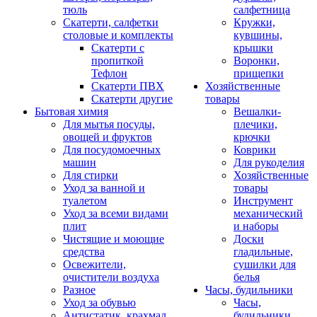
тюль
салфетница
Скатерти, салфетки
Кружки,
столовые и комплекты
кувшины,
Скатерти с
крышки
пропиткой
Воронки,
Тефлон
прищепки
Скатерти ПВХ
Хозяйственные
Скатерти другие
товары
Бытовая химия
Вешалки-
Для мытья посуды,
плечики,
овощей и фруктов
крючки
Для посудомоечных
Коврики
машин
Для рукоделия
Для стирки
Хозяйственные
Уход за ванной и
товары
туалетом
Инструмент
Уход за всеми видами
механический
плит
и наборы
Чистящие и моющие
Доски
средства
гладильные,
Освежители,
сушилки для
очистители воздуха
белья
Разное
Часы, будильники
Уход за обувью
Часы,
Антистатик, крахмал
будильники