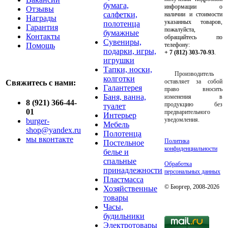
бумага,
информации о
Отзывы
салфетки,
наличии и стоимости
Награды
указанных товаров,
полотенца
Гарантия
пожалуйста,
бумажные
Контакты
обращайтесь по
Сувениры,
Помощь
телефону:
подарки, игры,
+ 7 (812) 303-70-93
.
игрушки
Тапки, носки,
Производитель
колготки
оставляет за собой
Свяжитесь с нами:
Галантерея
право вносить
Баня, ванна,
изменения в
8 (921) 366-44-
продукцию без
туалет
01
предварительного
Интерьер
уведомления.
burger-
Мебель
shop@yandex.ru
Полотенца
мы вконтакте
Политика
Постельное
конфиденциальности
белье и
спальные
Обработка
принадлежности
персональных данных
Пластмасса
© Бюргер, 2008-2026
Хозяйственные
товары
Часы,
будильники
Электротовары