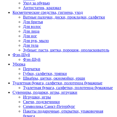
Уход за обувью
Антистатик, крахмал
Косметические средства, гигиена, уход
Ватные палочки, диски, прокладки, салфетки
Для бритья
Для волос
Для лица
Для ног
Для рук, мыло
Для тела
Зубные: паста, щетка, порошок, ополаскиватель
Фэн-Шуй
Фэн-Шуй
Уборка
Перчатки
Губки, салфетки, тряпки
Швабры, щетки, окномойки, ерши
Туалетная бумага, салфетки, полотенца бумажные
Туалетная бумага, салфетки, полотенца бумажные
Сувениры, подарки, игры, игрушки
Игрушки, игры
Свечи, подсвечники
Символика Санкт-Петербург
Пакеты подарочные, открытки, упаковочная
бумага