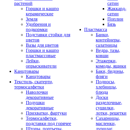
растений
сатин
Горшки и кашпо
Жаккард-
керамические
сатин
Земля
Поплин
Удобрения и
Бязь
подкормки
Пластмасса
Подставки стойки для
Банки,
цветов
контейнеры,
Вазы для цветов
салатницы
Горшки и кашпо
Ведра, тазы,
пластмассовые
ковши
Лейки,
Этажерки,
опрыскиватели
комоды, ящики
Канцтовары
Баки, бидоны,
Канцтовары
фляги
Текстиль, скатерти,
Подносы,
термосалфетки
хлебницы,
Наволочки
блюда
декоративные
Доски
Подушки
разделочные,
декоративные
сушилки,
Прихватки, фартуки
лотки, решетки
Термосалфетки,
Сахарницы,
подставки под горячее
масленки,
Шторы, портьеры,
дуршлаг,