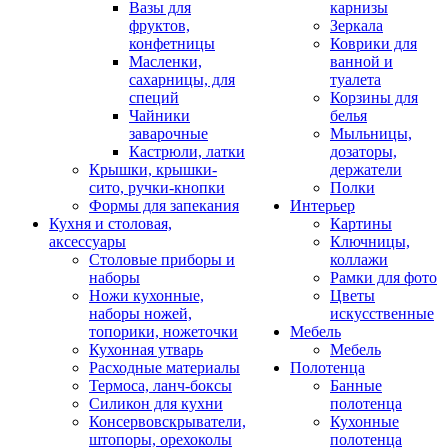
Вазы для
карнизы
фруктов,
Зеркала
конфетницы
Коврики для
Масленки,
ванной и
сахарницы, для
туалета
специй
Корзины для
Чайники
белья
заварочные
Мыльницы,
Кастрюли, латки
дозаторы,
Крышки, крышки-
держатели
сито, ручки-кнопки
Полки
Формы для запекания
Интерьер
Кухня и столовая,
Картины
аксессуары
Ключницы,
Столовые приборы и
коллажи
наборы
Рамки для фото
Ножи кухонные,
Цветы
наборы ножей,
искусственные
топорики, ножеточки
Мебель
Кухонная утварь
Мебель
Расходные материалы
Полотенца
Термоса, ланч-боксы
Банные
Силикон для кухни
полотенца
Консервовскрыватели,
Кухонные
штопоры, орехоколы
полотенца