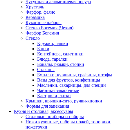
Чугунная и алюминиевая посуда
Хрусталь
Фарфор, фаянс
Керамика
Кухонные наборы
Стекло Богемия (Чехия)
Фарфор Богемия
Стекло
Кружки, чашки
Банки
Контейнера, салатники
Блюда, тарелки
Бокалы, рюмки, стопки
Стаканы
Бутылки, кувшины, графины, штофы
Вазы для фруктов, конфетницы
Масленки, сахарницы, для специй
Чайники заварочные
Кастрюли, латки
Крышки, крышки-сито, ручки-кнопки
Формы для запекания
Кухня и столовая, аксессуары
Столовые приборы и наборы
Ножи кухонные, наборы ножей, топорики,
ножеточки