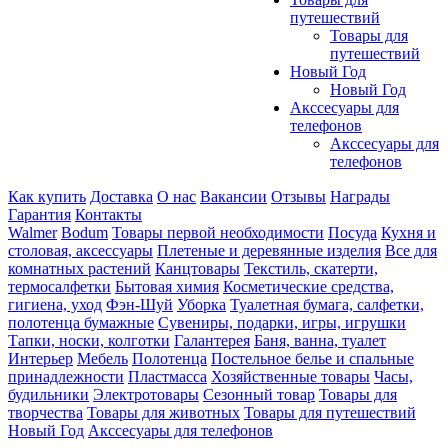
путешествий
Товары для
путешествий
Новый Год
Новый Год
Акссесуары для
телефонов
Акссесуары для
телефонов
Как купить
Доставка
О нас
Вакансии
Отзывы
Награды
Гарантия
Контакты
Walmer
Bodum
Товары первой необходимости
Посуда
Кухня и
столовая, аксессуары
Плетеные и деревянные изделия
Все для
комнатных растений
Канцтовары
Текстиль, скатерти,
термосалфетки
Бытовая химия
Косметические средства,
гигиена, уход
Фэн-Шуй
Уборка
Туалетная бумага, салфетки,
полотенца бумажные
Сувениры, подарки, игры, игрушки
Тапки, носки, колготки
Галантерея
Баня, ванна, туалет
Интерьер
Мебель
Полотенца
Постельное белье и спальные
принадлежности
Пластмасса
Хозяйственные товары
Часы,
будильники
Электротовары
Сезонный товар
Товары для
творчества
Товары для животных
Товары для путешествий
Новый Год
Акссесуары для телефонов