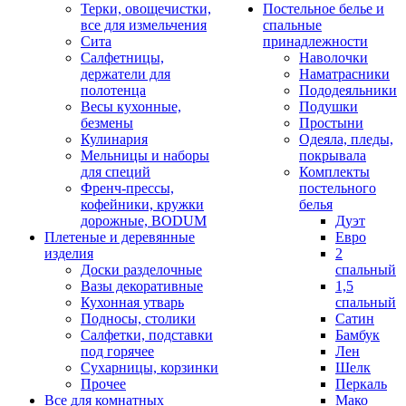
Терки, овощечистки,
Постельное белье и
все для измельчения
спальные
Сита
принадлежности
Салфетницы,
Наволочки
держатели для
Наматрасники
полотенца
Пододеяльники
Весы кухонные,
Подушки
безмены
Простыни
Кулинария
Одеяла, пледы,
Мельницы и наборы
покрывала
для специй
Комплекты
Френч-прессы,
постельного
кофейники, кружки
белья
дорожные, BODUM
Дуэт
Плетеные и деревянные
Евро
изделия
2
Доски разделочные
спальный
Вазы декоративные
1,5
Кухонная утварь
спальный
Подносы, столики
Сатин
Салфетки, подставки
Бамбук
под горячее
Лен
Сухарницы, корзинки
Шелк
Прочее
Перкаль
Все для комнатных
Мако