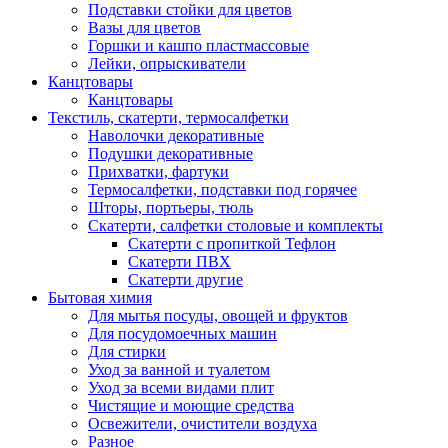
Подставки стойки для цветов
Вазы для цветов
Горшки и кашпо пластмассовые
Лейки, опрыскиватели
Канцтовары
Канцтовары
Текстиль, скатерти, термосалфетки
Наволочки декоративные
Подушки декоративные
Прихватки, фартуки
Термосалфетки, подставки под горячее
Шторы, портьеры, тюль
Скатерти, салфетки столовые и комплекты
Скатерти с пропиткой Тефлон
Скатерти ПВХ
Скатерти другие
Бытовая химия
Для мытья посуды, овощей и фруктов
Для посудомоечных машин
Для стирки
Уход за ванной и туалетом
Уход за всеми видами плит
Чистящие и моющие средства
Освежители, очистители воздуха
Разное