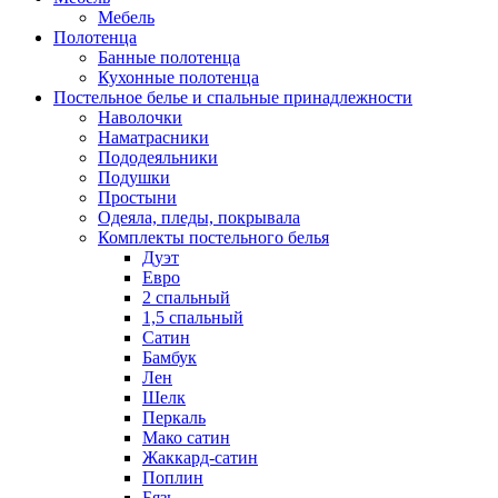
Мебель
Полотенца
Банные полотенца
Кухонные полотенца
Постельное белье и спальные принадлежности
Наволочки
Наматрасники
Пододеяльники
Подушки
Простыни
Одеяла, пледы, покрывала
Комплекты постельного белья
Дуэт
Евро
2 спальный
1,5 спальный
Сатин
Бамбук
Лен
Шелк
Перкаль
Мако сатин
Жаккард-сатин
Поплин
Бязь