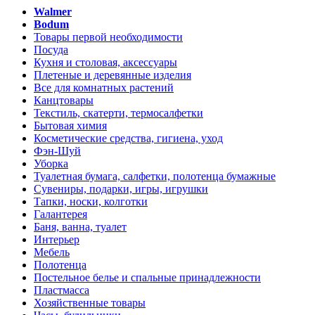
Walmer
Bodum
Товары первой необходимости
Посуда
Кухня и столовая, аксессуары
Плетеные и деревянные изделия
Все для комнатных растений
Канцтовары
Текстиль, скатерти, термосалфетки
Бытовая химия
Косметические средства, гигиена, уход
Фэн-Шуй
Уборка
Туалетная бумага, салфетки, полотенца бумажные
Сувениры, подарки, игры, игрушки
Тапки, носки, колготки
Галантерея
Баня, ванна, туалет
Интерьер
Мебель
Полотенца
Постельное белье и спальные принадлежности
Пластмасса
Хозяйственные товары