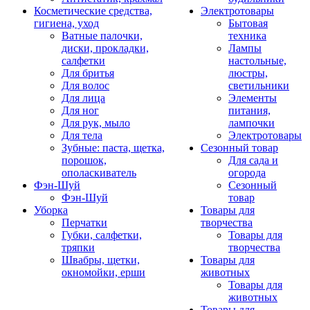
Косметические средства,
Электротовары
гигиена, уход
Бытовая
Ватные палочки,
техника
диски, прокладки,
Лампы
салфетки
настольные,
Для бритья
люстры,
Для волос
светильники
Для лица
Элементы
Для ног
питания,
Для рук, мыло
лампочки
Для тела
Электротовары
Зубные: паста, щетка,
Сезонный товар
порошок,
Для сада и
ополаскиватель
огорода
Фэн-Шуй
Сезонный
Фэн-Шуй
товар
Уборка
Товары для
Перчатки
творчества
Губки, салфетки,
Товары для
тряпки
творчества
Швабры, щетки,
Товары для
окномойки, ерши
животных
Товары для
животных
Товары для