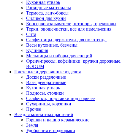
Кухонная утварь
Расходные материалы
Термоса, ланч-боксы
Силикон для кухни
Консервовскрыватели, штопоры, орехоколы
Терки, овощечистки, все для измельчения
Сита
Салфетницы, держатели для полотенца
Весы кухонные, безмены
Кулинария
Мельницы и наборы для специй
Френч-прессы, кофейники, кружки дорожные,
BODUM
Плетеные и деревянные изделия
Доски разделочные
Вазы декоративные
Кухонная утварь
Подносы, столики
Салфетки, подставки под горячее
Сухарницы, корзинки
Прочее
Все для комнатных растений
Горшки и кашпо керамические
Земля
Удобрения и подкормки