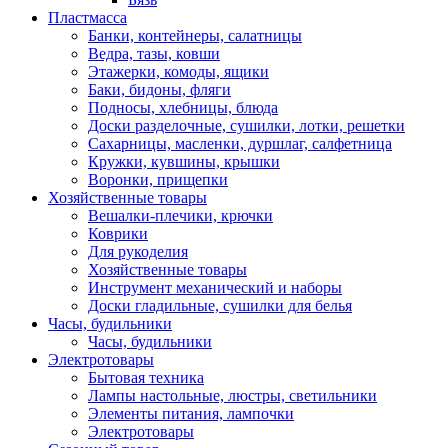
Пластмасса
Банки, контейнеры, салатницы
Ведра, тазы, ковши
Этажерки, комоды, ящики
Баки, бидоны, фляги
Подносы, хлебницы, блюда
Доски разделочные, сушилки, лотки, решетки
Сахарницы, масленки, дуршлаг, салфетница
Кружки, кувшины, крышки
Воронки, прищепки
Хозяйственные товары
Вешалки-плечики, крючки
Коврики
Для рукоделия
Хозяйственные товары
Инструмент механический и наборы
Доски гладильные, сушилки для белья
Часы, будильники
Часы, будильники
Электротовары
Бытовая техника
Лампы настольные, люстры, светильники
Элементы питания, лампочки
Электротовары