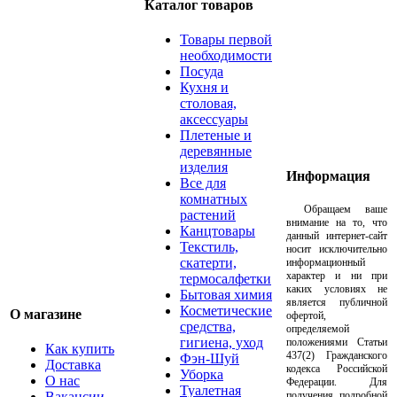
Каталог товаров
Товары первой
необходимости
Посуда
Кухня и
столовая,
аксессуары
Плетеные и
деревянные
изделия
Информация
Все для
комнатных
Обращаем ваше
растений
внимание на то, что
Канцтовары
данный интернет-сайт
Текстиль,
носит исключительно
скатерти,
информационный
характер и ни при
термосалфетки
каких условиях не
Бытовая химия
является публичной
Косметические
О магазине
офертой,
средства,
определяемой
гигиена, уход
положениями Статьи
Как купить
437(2) Гражданского
Фэн-Шуй
Доставка
кодекса Российской
Уборка
О нас
Федерации. Для
Туалетная
Вакансии
получения подробной