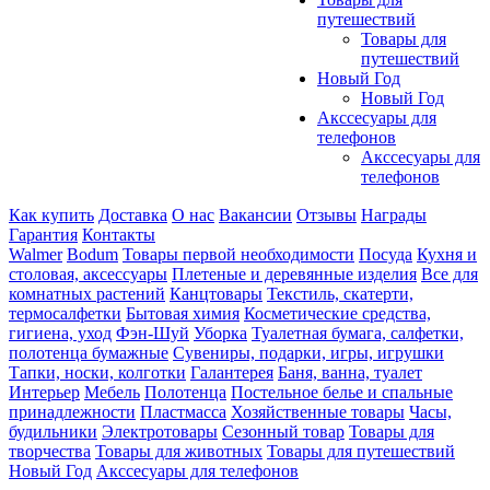
путешествий
Товары для
путешествий
Новый Год
Новый Год
Акссесуары для
телефонов
Акссесуары для
телефонов
Как купить
Доставка
О нас
Вакансии
Отзывы
Награды
Гарантия
Контакты
Walmer
Bodum
Товары первой необходимости
Посуда
Кухня и
столовая, аксессуары
Плетеные и деревянные изделия
Все для
комнатных растений
Канцтовары
Текстиль, скатерти,
термосалфетки
Бытовая химия
Косметические средства,
гигиена, уход
Фэн-Шуй
Уборка
Туалетная бумага, салфетки,
полотенца бумажные
Сувениры, подарки, игры, игрушки
Тапки, носки, колготки
Галантерея
Баня, ванна, туалет
Интерьер
Мебель
Полотенца
Постельное белье и спальные
принадлежности
Пластмасса
Хозяйственные товары
Часы,
будильники
Электротовары
Сезонный товар
Товары для
творчества
Товары для животных
Товары для путешествий
Новый Год
Акссесуары для телефонов