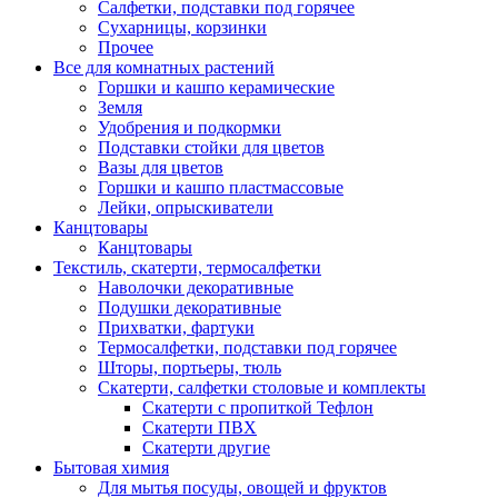
Салфетки, подставки под горячее
Сухарницы, корзинки
Прочее
Все для комнатных растений
Горшки и кашпо керамические
Земля
Удобрения и подкормки
Подставки стойки для цветов
Вазы для цветов
Горшки и кашпо пластмассовые
Лейки, опрыскиватели
Канцтовары
Канцтовары
Текстиль, скатерти, термосалфетки
Наволочки декоративные
Подушки декоративные
Прихватки, фартуки
Термосалфетки, подставки под горячее
Шторы, портьеры, тюль
Скатерти, салфетки столовые и комплекты
Скатерти с пропиткой Тефлон
Скатерти ПВХ
Скатерти другие
Бытовая химия
Для мытья посуды, овощей и фруктов