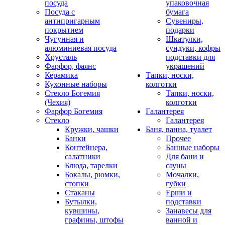
посуда
упаковочная
Посуда с
бумага
антипригарным
Сувениры,
покрытием
подарки
Чугунная и
Шкатулки,
алюминиевая посуда
сундуки, кофры
Хрусталь
подставки для
Фарфор, фаянс
украшений
Керамика
Тапки, носки,
Кухонные наборы
колготки
Стекло Богемия
Тапки, носки,
(Чехия)
колготки
Фарфор Богемия
Галантерея
Стекло
Галантерея
Кружки, чашки
Баня, ванна, туалет
Банки
Прочее
Контейнера,
Банные наборы
салатники
Для бани и
Блюда, тарелки
сауны
Бокалы, рюмки,
Мочалки,
стопки
губки
Стаканы
Ерши и
Бутылки,
подставки
кувшины,
Занавесы для
графины, штофы
ванной и