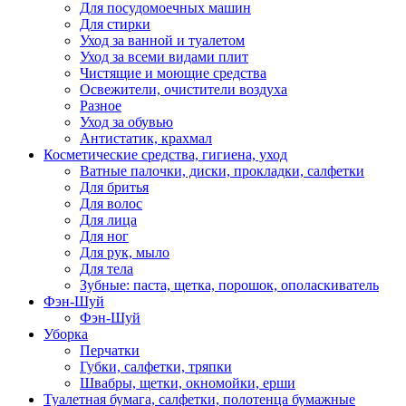
Для посудомоечных машин
Для стирки
Уход за ванной и туалетом
Уход за всеми видами плит
Чистящие и моющие средства
Освежители, очистители воздуха
Разное
Уход за обувью
Антистатик, крахмал
Косметические средства, гигиена, уход
Ватные палочки, диски, прокладки, салфетки
Для бритья
Для волос
Для лица
Для ног
Для рук, мыло
Для тела
Зубные: паста, щетка, порошок, ополаскиватель
Фэн-Шуй
Фэн-Шуй
Уборка
Перчатки
Губки, салфетки, тряпки
Швабры, щетки, окномойки, ерши
Туалетная бумага, салфетки, полотенца бумажные