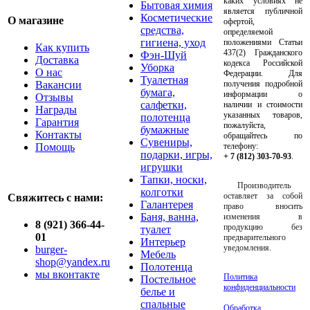
каких условиях не
Бытовая химия
является публичной
Косметические
О магазине
офертой,
средства,
определяемой
гигиена, уход
положениями Статьи
Как купить
437(2) Гражданского
Фэн-Шуй
Доставка
кодекса Российской
Уборка
О нас
Федерации. Для
Туалетная
Вакансии
получения подробной
бумага,
информации о
Отзывы
салфетки,
наличии и стоимости
Награды
указанных товаров,
полотенца
Гарантия
пожалуйста,
бумажные
Контакты
обращайтесь по
Сувениры,
Помощь
телефону:
подарки, игры,
+ 7 (812) 303-70-93
.
игрушки
Тапки, носки,
Производитель
колготки
оставляет за собой
Свяжитесь с нами:
Галантерея
право вносить
Баня, ванна,
изменения в
8 (921) 366-44-
продукцию без
туалет
01
предварительного
Интерьер
уведомления.
burger-
Мебель
shop@yandex.ru
Полотенца
мы вконтакте
Политика
Постельное
конфиденциальности
белье и
спальные
Обработка