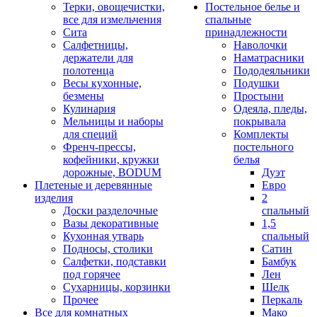
Терки, овощечистки,
Постельное белье и
все для измельчения
спальные
Сита
принадлежности
Салфетницы,
Наволочки
держатели для
Наматрасники
полотенца
Пододеяльники
Весы кухонные,
Подушки
безмены
Простыни
Кулинария
Одеяла, пледы,
Мельницы и наборы
покрывала
для специй
Комплекты
Френч-прессы,
постельного
кофейники, кружки
белья
дорожные, BODUM
Дуэт
Плетеные и деревянные
Евро
изделия
2
Доски разделочные
спальный
Вазы декоративные
1,5
Кухонная утварь
спальный
Подносы, столики
Сатин
Салфетки, подставки
Бамбук
под горячее
Лен
Сухарницы, корзинки
Шелк
Прочее
Перкаль
Все для комнатных
Мако