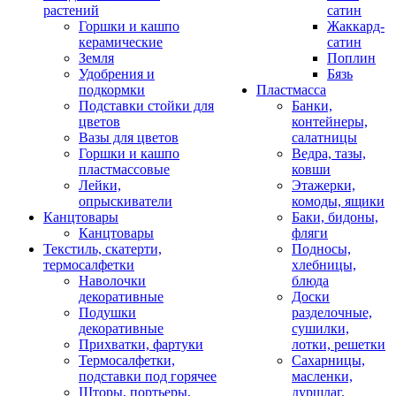
растений
сатин
Горшки и кашпо
Жаккард-
керамические
сатин
Земля
Поплин
Удобрения и
Бязь
подкормки
Пластмасса
Подставки стойки для
Банки,
цветов
контейнеры,
Вазы для цветов
салатницы
Горшки и кашпо
Ведра, тазы,
пластмассовые
ковши
Лейки,
Этажерки,
опрыскиватели
комоды, ящики
Канцтовары
Баки, бидоны,
Канцтовары
фляги
Текстиль, скатерти,
Подносы,
термосалфетки
хлебницы,
Наволочки
блюда
декоративные
Доски
Подушки
разделочные,
декоративные
сушилки,
Прихватки, фартуки
лотки, решетки
Термосалфетки,
Сахарницы,
подставки под горячее
масленки,
Шторы, портьеры,
дуршлаг,