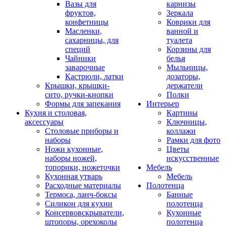
Вазы для
карнизы
фруктов,
Зеркала
конфетницы
Коврики для
Масленки,
ванной и
сахарницы, для
туалета
специй
Корзины для
Чайники
белья
заварочные
Мыльницы,
Кастрюли, латки
дозаторы,
Крышки, крышки-
держатели
сито, ручки-кнопки
Полки
Формы для запекания
Интерьер
Кухня и столовая,
Картины
аксессуары
Ключницы,
Столовые приборы и
коллажи
наборы
Рамки для фото
Ножи кухонные,
Цветы
наборы ножей,
искусственные
топорики, ножеточки
Мебель
Кухонная утварь
Мебель
Расходные материалы
Полотенца
Термоса, ланч-боксы
Банные
Силикон для кухни
полотенца
Консервовскрыватели,
Кухонные
штопоры, орехоколы
полотенца