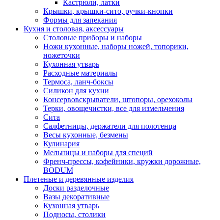
Кастрюли, латки
Крышки, крышки-сито, ручки-кнопки
Формы для запекания
Кухня и столовая, аксессуары
Столовые приборы и наборы
Ножи кухонные, наборы ножей, топорики,
ножеточки
Кухонная утварь
Расходные материалы
Термоса, ланч-боксы
Силикон для кухни
Консервовскрыватели, штопоры, орехоколы
Терки, овощечистки, все для измельчения
Сита
Салфетницы, держатели для полотенца
Весы кухонные, безмены
Кулинария
Мельницы и наборы для специй
Френч-прессы, кофейники, кружки дорожные,
BODUM
Плетеные и деревянные изделия
Доски разделочные
Вазы декоративные
Кухонная утварь
Подносы, столики