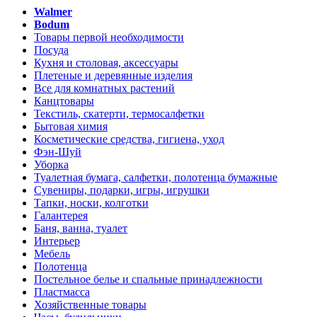
Walmer
Bodum
Товары первой необходимости
Посуда
Кухня и столовая, аксессуары
Плетеные и деревянные изделия
Все для комнатных растений
Канцтовары
Текстиль, скатерти, термосалфетки
Бытовая химия
Косметические средства, гигиена, уход
Фэн-Шуй
Уборка
Туалетная бумага, салфетки, полотенца бумажные
Сувениры, подарки, игры, игрушки
Тапки, носки, колготки
Галантерея
Баня, ванна, туалет
Интерьер
Мебель
Полотенца
Постельное белье и спальные принадлежности
Пластмасса
Хозяйственные товары