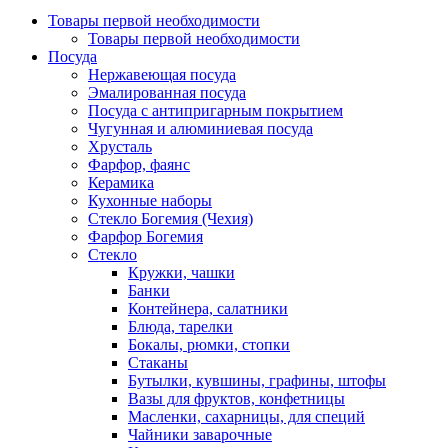
Товары первой необходимости
Товары первой необходимости
Посуда
Нержавеющая посуда
Эмалированная посуда
Посуда с антипригарным покрытием
Чугунная и алюминиевая посуда
Хрусталь
Фарфор, фаянс
Керамика
Кухонные наборы
Стекло Богемия (Чехия)
Фарфор Богемия
Стекло
Кружки, чашки
Банки
Контейнера, салатники
Блюда, тарелки
Бокалы, рюмки, стопки
Стаканы
Бутылки, кувшины, графины, штофы
Вазы для фруктов, конфетницы
Масленки, сахарницы, для специй
Чайники заварочные