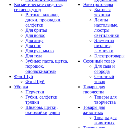
Косметические средства,
Электротовары
гигиена, уход
Бытовая
Ватные палочки,
техника
диски, прокладки,
Лампы
салфетки
настольные,
Для бритья
люстры,
Для волос
светильники
Для лица
Элементы
Для ног
питания,
Для рук, мыло
лампочки
Для тела
Электротовары
Зубные: паста, щетка,
Сезонный товар
порошок,
Для сада и
ополаскиватель
огорода
Фэн-Шуй
Сезонный
Фэн-Шуй
товар
Уборка
Товары для
Перчатки
творчества
Губки, салфетки,
Товары для
тряпки
творчества
Швабры, щетки,
Товары для
окномойки, ерши
животных
Товары для
животных
Товары для