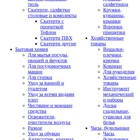
тюль
салфетница
Скатерти, салфетки
Кружки,
столовые и комплекты
кувшины,
Скатерти с
крышки
пропиткой
Воронки,
Тефлон
прищепки
Скатерти ПВХ
Хозяйственные
Скатерти другие
товары
Бытовая химия
Вешалки-
Для мытья посуды,
плечики,
овощей и фруктов
крючки
Для посудомоечных
Коврики
машин
Для рукоделия
Для стирки
Хозяйственные
Уход за ванной и
товары
туалетом
Инструмент
Уход за всеми видами
механический
плит
и наборы
Чистящие и моющие
Доски
средства
гладильные,
Освежители,
сушилки для
очистители воздуха
белья
Разное
Часы, будильники
Уход за обувью
Часы,
Антистатик, крахмал
будильники