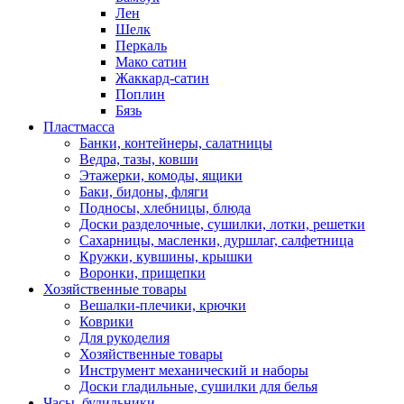
Лен
Шелк
Перкаль
Мако сатин
Жаккард-сатин
Поплин
Бязь
Пластмасса
Банки, контейнеры, салатницы
Ведра, тазы, ковши
Этажерки, комоды, ящики
Баки, бидоны, фляги
Подносы, хлебницы, блюда
Доски разделочные, сушилки, лотки, решетки
Сахарницы, масленки, дуршлаг, салфетница
Кружки, кувшины, крышки
Воронки, прищепки
Хозяйственные товары
Вешалки-плечики, крючки
Коврики
Для рукоделия
Хозяйственные товары
Инструмент механический и наборы
Доски гладильные, сушилки для белья
Часы, будильники