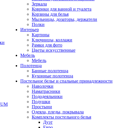
Зеркала
Коврики для ванной и туалета
Корзины для белья
Мыльницы, дозаторы, держатели
Полки
Интерьер
Картины
Ключницы, коллажи
чки
Рамки для фото
Цветы искусственные
Мебель
Мебель
Полотенца
Банные полотенца
Кухонные полотенца
Постельное белье и спальные принадлежности
Наволочки
Наматрасники
Пододеяльники
Подушки
ODUM
Простыни
Одеяла, пледы, покрывала
Комплекты постельного белья
Дуэт
Евро