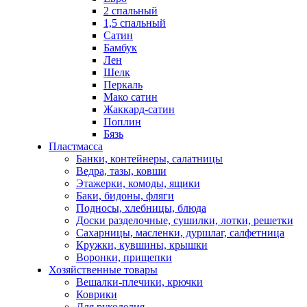
2 спальный
1,5 спальный
Сатин
Бамбук
Лен
Шелк
Перкаль
Мако сатин
Жаккард-сатин
Поплин
Бязь
Пластмасса
Банки, контейнеры, салатницы
Ведра, тазы, ковши
Этажерки, комоды, ящики
Баки, бидоны, фляги
Подносы, хлебницы, блюда
Доски разделочные, сушилки, лотки, решетки
Сахарницы, масленки, дуршлаг, салфетница
Кружки, кувшины, крышки
Воронки, прищепки
Хозяйственные товары
Вешалки-плечики, крючки
Коврики
Для рукоделия