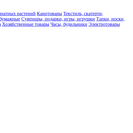
мнатных растений
Канцтовары
Текстиль, скатерти,
а бумажные
Сувениры, подарки, игры, игрушки
Тапки, носки,
а
Хозяйственные товары
Часы, будильники
Электротовары