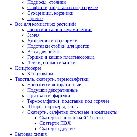
Подносы, столики
Салфетки, подставки под горячее
Сухарницы, корзинки
Прочее
Все для комнатных растений
Горшки и кашпо керамические
Земля
Удобрения и подкормки
Подставки стойки для цветов
Вазы для цветов
Горшки и кашпо пластмассовые
Лейки, опрыскиватели
Канцтовары
Канцтовары
Текстиль, скатерти, термосалфетки
Наволочки декоративные
Подушки декоративные
Прихватки, фартуки
Термосалфетки, подставки под горячее
Шторы, портьеры, тюль
Скатерти, салфетки столовые и комплекты
Скатерти с пропиткой Тефлон
Скатерти ПВХ
Скатерти другие
Бытовая химия