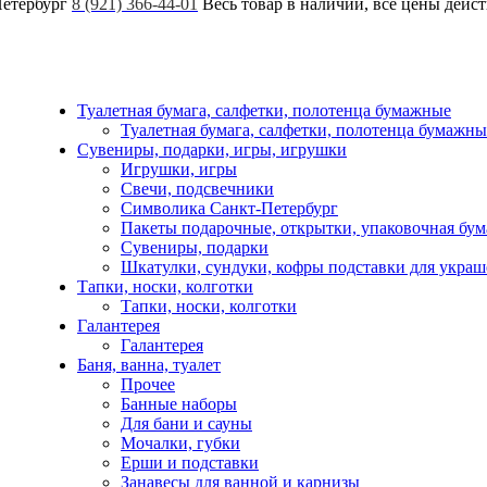
Петербург
8 (921) 366-44-01
Весь товар в наличии, все цены дейс
Туалетная бумага, салфетки, полотенца бумажные
Туалетная бумага, салфетки, полотенца бумажны
Сувениры, подарки, игры, игрушки
Игрушки, игры
Свечи, подсвечники
Символика Санкт-Петербург
Пакеты подарочные, открытки, упаковочная бум
Сувениры, подарки
Шкатулки, сундуки, кофры подставки для укра
Тапки, носки, колготки
Тапки, носки, колготки
Галантерея
Галантерея
Баня, ванна, туалет
Прочее
Банные наборы
Для бани и сауны
Мочалки, губки
Ерши и подставки
Занавесы для ванной и карнизы