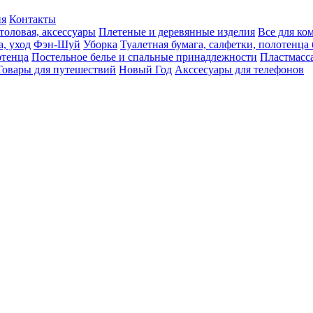
ия
Контакты
толовая, аксессуары
Плетеные и деревянные изделия
Все для ко
а, уход
Фэн-Шуй
Уборка
Туалетная бумага, салфетки, полотенц
тенца
Постельное белье и спальные принадлежности
Пластмасс
Товары для путешествий
Новый Год
Акссесуары для телефонов