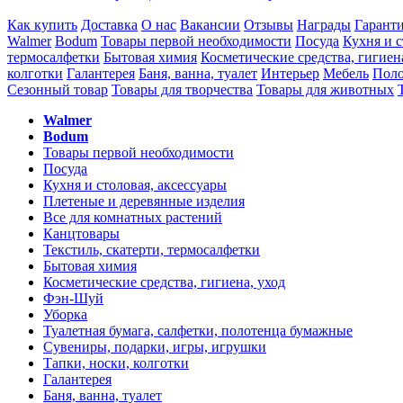
Как купить
Доставка
О нас
Вакансии
Отзывы
Награды
Гарант
Walmer
Bodum
Товары первой необходимости
Посуда
Кухня и с
термосалфетки
Бытовая химия
Косметические средства, гигиен
колготки
Галантерея
Баня, ванна, туалет
Интерьер
Мебель
Поло
Сезонный товар
Товары для творчества
Товары для животных
Walmer
Bodum
Товары первой необходимости
Посуда
Кухня и столовая, аксессуары
Плетеные и деревянные изделия
Все для комнатных растений
Канцтовары
Текстиль, скатерти, термосалфетки
Бытовая химия
Косметические средства, гигиена, уход
Фэн-Шуй
Уборка
Туалетная бумага, салфетки, полотенца бумажные
Сувениры, подарки, игры, игрушки
Тапки, носки, колготки
Галантерея
Баня, ванна, туалет