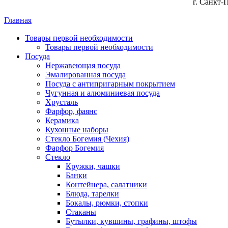
г. Санкт-
Главная
Товары первой необходимости
Товары первой необходимости
Посуда
Нержавеющая посуда
Эмалированная посуда
Посуда с антипригарным покрытием
Чугунная и алюминиевая посуда
Хрусталь
Фарфор, фаянс
Керамика
Кухонные наборы
Стекло Богемия (Чехия)
Фарфор Богемия
Стекло
Кружки, чашки
Банки
Контейнера, салатники
Блюда, тарелки
Бокалы, рюмки, стопки
Стаканы
Бутылки, кувшины, графины, штофы