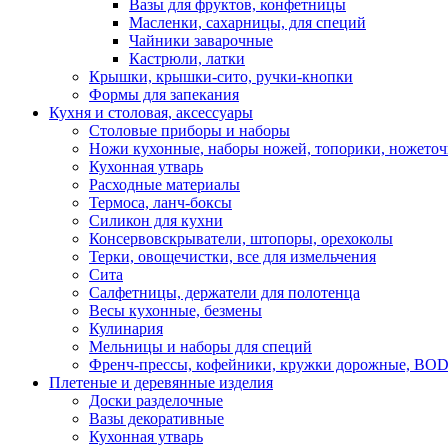
Вазы для фруктов, конфетницы
Масленки, сахарницы, для специй
Чайники заварочные
Кастрюли, латки
Крышки, крышки-сито, ручки-кнопки
Формы для запекания
Кухня и столовая, аксессуары
Столовые приборы и наборы
Ножи кухонные, наборы ножей, топорики, ножето
Кухонная утварь
Расходные материалы
Термоса, ланч-боксы
Силикон для кухни
Консервовскрыватели, штопоры, орехоколы
Терки, овощечистки, все для измельчения
Сита
Салфетницы, держатели для полотенца
Весы кухонные, безмены
Кулинария
Мельницы и наборы для специй
Френч-прессы, кофейники, кружки дорожные, B
Плетеные и деревянные изделия
Доски разделочные
Вазы декоративные
Кухонная утварь