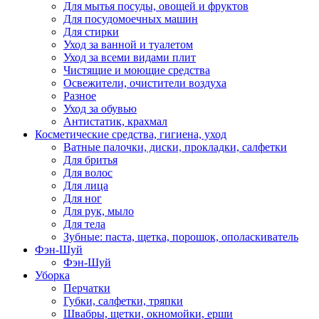
Для мытья посуды, овощей и фруктов
Для посудомоечных машин
Для стирки
Уход за ванной и туалетом
Уход за всеми видами плит
Чистящие и моющие средства
Освежители, очистители воздуха
Разное
Уход за обувью
Антистатик, крахмал
Косметические средства, гигиена, уход
Ватные палочки, диски, прокладки, салфетки
Для бритья
Для волос
Для лица
Для ног
Для рук, мыло
Для тела
Зубные: паста, щетка, порошок, ополаскиватель
Фэн-Шуй
Фэн-Шуй
Уборка
Перчатки
Губки, салфетки, тряпки
Швабры, щетки, окномойки, ерши