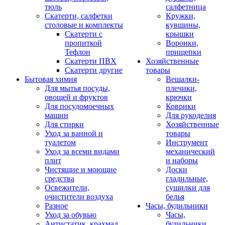
тюль
салфетница
Скатерти, салфетки
Кружки,
столовые и комплекты
кувшины,
Скатерти с
крышки
пропиткой
Воронки,
Тефлон
прищепки
Скатерти ПВХ
Хозяйственные
Скатерти другие
товары
Бытовая химия
Вешалки-
Для мытья посуды,
плечики,
овощей и фруктов
крючки
Для посудомоечных
Коврики
машин
Для рукоделия
Для стирки
Хозяйственные
Уход за ванной и
товары
туалетом
Инструмент
Уход за всеми видами
механический
плит
и наборы
Чистящие и моющие
Доски
средства
гладильные,
Освежители,
сушилки для
очистители воздуха
белья
Разное
Часы, будильники
Уход за обувью
Часы,
Антистатик, крахмал
будильники