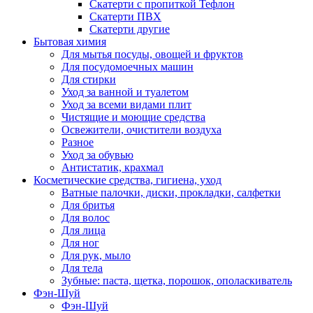
Скатерти с пропиткой Тефлон
Скатерти ПВХ
Скатерти другие
Бытовая химия
Для мытья посуды, овощей и фруктов
Для посудомоечных машин
Для стирки
Уход за ванной и туалетом
Уход за всеми видами плит
Чистящие и моющие средства
Освежители, очистители воздуха
Разное
Уход за обувью
Антистатик, крахмал
Косметические средства, гигиена, уход
Ватные палочки, диски, прокладки, салфетки
Для бритья
Для волос
Для лица
Для ног
Для рук, мыло
Для тела
Зубные: паста, щетка, порошок, ополаскиватель
Фэн-Шуй
Фэн-Шуй