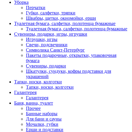
Уборка
Перчатки
Губки, салфетки, тряпки
Швабры, щетки, окномойки, ерши
Туалетная бумага, салфетки, полотенца бумажные
Туалетная бумага, салфетки, полотенца бумажные
Сувениры, подарки, игры, игрушки
Игрушки, игры
Свечи, подсвечники
Символика Санкт-Петербург
Пакеты подарочные, открытки, упаковочная
бумага
Сувениры, подарки
Шкатулки, сундуки, кофры подставки для
украшений
Тапки, носки, колготки
Тапки, носки, колготки
Галантерея
Галантерея
Баня, ванна, туалет
Прочее
Банные наборы
Для бани и сауны
Мочалки, губки
Ерши и подставки