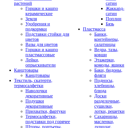
растений
сатин
Горшки и кашпо
Жаккард-
керамические
сатин
Земля
Поплин
Удобрения и
Бязь
подкормки
Пластмасса
Подставки стойки для
Банки,
цветов
контейнеры,
Вазы для цветов
салатницы
Горшки и кашпо
Ведра, тазы,
пластмассовые
ковши
Лейки,
Этажерки,
опрыскиватели
комоды, ящики
Канцтовары
Баки, бидоны,
Канцтовары
фляги
Текстиль, скатерти,
Подносы,
термосалфетки
хлебницы,
Наволочки
блюда
декоративные
Доски
Подушки
разделочные,
декоративные
сушилки,
Прихватки, фартуки
лотки, решетки
Термосалфетки,
Сахарницы,
подставки под горячее
масленки,
Шторы, портьеры,
дуршлаг,