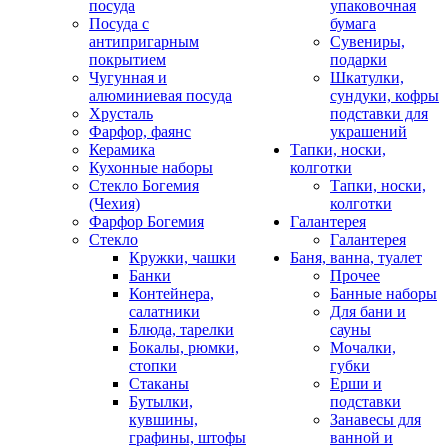
посуда
упаковочная
Посуда с
бумага
антипригарным
Сувениры,
покрытием
подарки
Чугунная и
Шкатулки,
алюминиевая посуда
сундуки, кофры
Хрусталь
подставки для
Фарфор, фаянс
украшений
Керамика
Тапки, носки,
Кухонные наборы
колготки
Стекло Богемия
Тапки, носки,
(Чехия)
колготки
Фарфор Богемия
Галантерея
Стекло
Галантерея
Кружки, чашки
Баня, ванна, туалет
Банки
Прочее
Контейнера,
Банные наборы
салатники
Для бани и
Блюда, тарелки
сауны
Бокалы, рюмки,
Мочалки,
стопки
губки
Стаканы
Ерши и
Бутылки,
подставки
кувшины,
Занавесы для
графины, штофы
ванной и