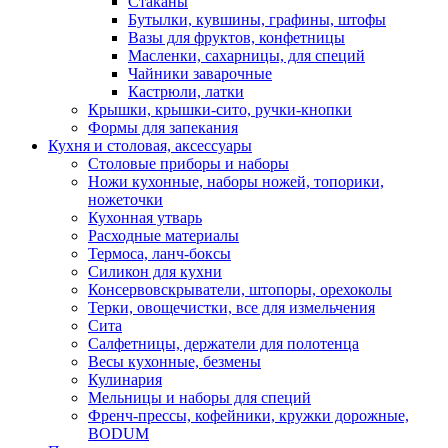
Стаканы
Бутылки, кувшины, графины, штофы
Вазы для фруктов, конфетницы
Масленки, сахарницы, для специй
Чайники заварочные
Кастрюли, латки
Крышки, крышки-сито, ручки-кнопки
Формы для запекания
Кухня и столовая, аксессуары
Столовые приборы и наборы
Ножи кухонные, наборы ножей, топорики,
ножеточки
Кухонная утварь
Расходные материалы
Термоса, ланч-боксы
Силикон для кухни
Консервовскрыватели, штопоры, орехоколы
Терки, овощечистки, все для измельчения
Сита
Салфетницы, держатели для полотенца
Весы кухонные, безмены
Кулинария
Мельницы и наборы для специй
Френч-прессы, кофейники, кружки дорожные,
BODUM