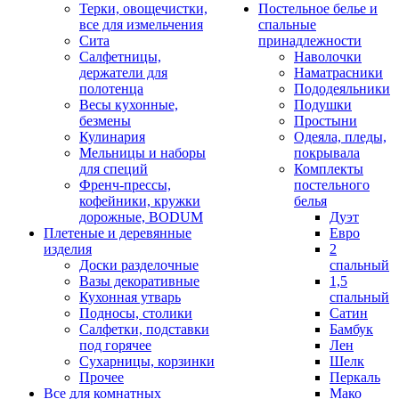
Терки, овощечистки,
Постельное белье и
все для измельчения
спальные
Сита
принадлежности
Салфетницы,
Наволочки
держатели для
Наматрасники
полотенца
Пододеяльники
Весы кухонные,
Подушки
безмены
Простыни
Кулинария
Одеяла, пледы,
Мельницы и наборы
покрывала
для специй
Комплекты
Френч-прессы,
постельного
кофейники, кружки
белья
дорожные, BODUM
Дуэт
Плетеные и деревянные
Евро
изделия
2
Доски разделочные
спальный
Вазы декоративные
1,5
Кухонная утварь
спальный
Подносы, столики
Сатин
Салфетки, подставки
Бамбук
под горячее
Лен
Сухарницы, корзинки
Шелк
Прочее
Перкаль
Все для комнатных
Мако