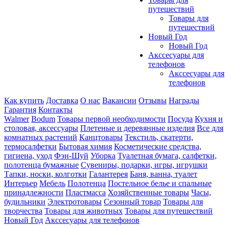
путешествий
Товары для
путешествий
Новый Год
Новый Год
Акссесуары для
телефонов
Акссесуары для
телефонов
Как купить
Доставка
О нас
Вакансии
Отзывы
Награды
Гарантия
Контакты
Walmer
Bodum
Товары первой необходимости
Посуда
Кухня и
столовая, аксессуары
Плетеные и деревянные изделия
Все для
комнатных растений
Канцтовары
Текстиль, скатерти,
термосалфетки
Бытовая химия
Косметические средства,
гигиена, уход
Фэн-Шуй
Уборка
Туалетная бумага, салфетки,
полотенца бумажные
Сувениры, подарки, игры, игрушки
Тапки, носки, колготки
Галантерея
Баня, ванна, туалет
Интерьер
Мебель
Полотенца
Постельное белье и спальные
принадлежности
Пластмасса
Хозяйственные товары
Часы,
будильники
Электротовары
Сезонный товар
Товары для
творчества
Товары для животных
Товары для путешествий
Новый Год
Акссесуары для телефонов