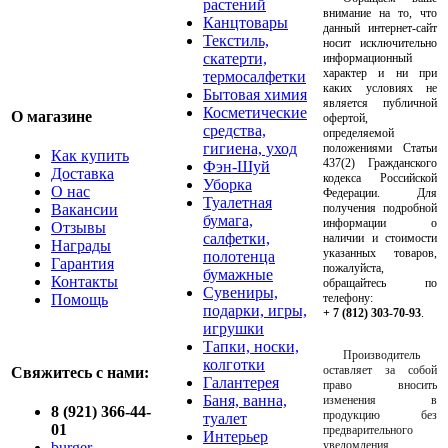
растений
внимание на то, что
Канцтовары
данный интернет-сайт
Текстиль,
носит исключительно
скатерти,
информационный
характер и ни при
термосалфетки
каких условиях не
Бытовая химия
является публичной
Косметические
О магазине
офертой,
средства,
определяемой
гигиена, уход
положениями Статьи
Как купить
437(2) Гражданского
Фэн-Шуй
Доставка
кодекса Российской
Уборка
О нас
Федерации. Для
Туалетная
Вакансии
получения подробной
бумага,
информации о
Отзывы
салфетки,
наличии и стоимости
Награды
указанных товаров,
полотенца
Гарантия
пожалуйста,
бумажные
Контакты
обращайтесь по
Сувениры,
Помощь
телефону:
подарки, игры,
+ 7 (812) 303-70-93
.
игрушки
Тапки, носки,
Производитель
колготки
оставляет за собой
Свяжитесь с нами:
Галантерея
право вносить
Баня, ванна,
изменения в
8 (921) 366-44-
продукцию без
туалет
01
предварительного
Интерьер
уведомления.
burger-