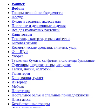
Walmer
Bodum
Товары первой необходимости
Посуда
Кухня и столовая, аксессуары
Плетеные и деревянные изделия
Все для комнатных растений
Канцтовары
Текстиль, скатерти, термосалфетки
Бытовая химия
Косметические средства, гигиена, уход
Фэн-Шуй
Уборка
Туалетная бумага, салфетки, полотенца бумажные
Сувениры, подарки, игры, игрушки
Тапки, носки, колготки
Галантерея
Баня, ванна, туалет
Интерьер
Мебель
Полотенца
Постельное белье и спальные принадлежности
Пластмасса
Хозяйственные товары