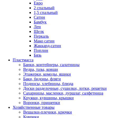
Евро
2 спальный
1,5 спальный
Сатин
Бамбук
Лен
Шелк
Перкаль
Мако сатин
Жаккард-сатин
Поплин
Бязь
Пластмасса
Банки, контейнеры, салатницы
Ведра, тазы, ковши
Этажерки, комоды, ящики
Баки, бидоны, фляги
Подносы, хлебницы, блюда
Доски разделочные, сушилки, лотки, решетки
Сахарницы, масленки, дуршлаг, салфетница
Кружки, кувшины, крышки
Воронки, прищепки
Хозяйственные товары
Вешалки-плечики, крючки
Коврики