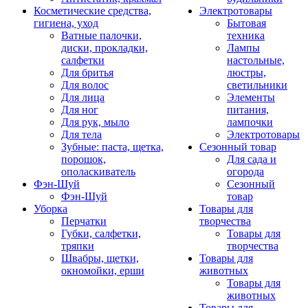
Косметические средства,
Электротовары
гигиена, уход
Бытовая
Ватные палочки,
техника
диски, прокладки,
Лампы
салфетки
настольные,
Для бритья
люстры,
Для волос
светильники
Для лица
Элементы
Для ног
питания,
Для рук, мыло
лампочки
Для тела
Электротовары
Зубные: паста, щетка,
Сезонный товар
порошок,
Для сада и
ополаскиватель
огорода
Фэн-Шуй
Сезонный
Фэн-Шуй
товар
Уборка
Товары для
Перчатки
творчества
Губки, салфетки,
Товары для
тряпки
творчества
Швабры, щетки,
Товары для
окномойки, ерши
животных
Товары для
животных
Товары для