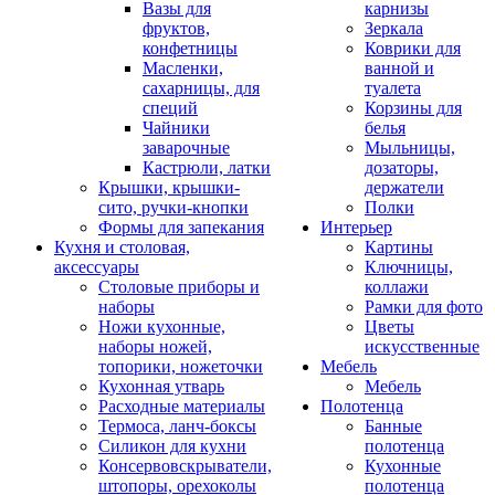
Вазы для
карнизы
фруктов,
Зеркала
конфетницы
Коврики для
Масленки,
ванной и
сахарницы, для
туалета
специй
Корзины для
Чайники
белья
заварочные
Мыльницы,
Кастрюли, латки
дозаторы,
Крышки, крышки-
держатели
сито, ручки-кнопки
Полки
Формы для запекания
Интерьер
Кухня и столовая,
Картины
аксессуары
Ключницы,
Столовые приборы и
коллажи
наборы
Рамки для фото
Ножи кухонные,
Цветы
наборы ножей,
искусственные
топорики, ножеточки
Мебель
Кухонная утварь
Мебель
Расходные материалы
Полотенца
Термоса, ланч-боксы
Банные
Силикон для кухни
полотенца
Консервовскрыватели,
Кухонные
штопоры, орехоколы
полотенца