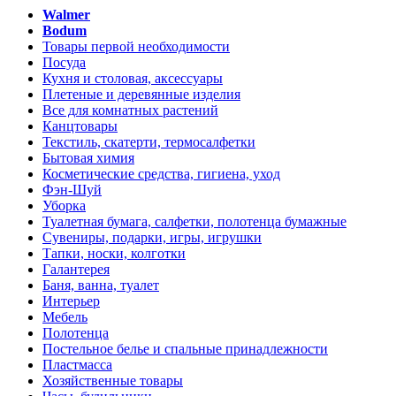
Walmer
Bodum
Товары первой необходимости
Посуда
Кухня и столовая, аксессуары
Плетеные и деревянные изделия
Все для комнатных растений
Канцтовары
Текстиль, скатерти, термосалфетки
Бытовая химия
Косметические средства, гигиена, уход
Фэн-Шуй
Уборка
Туалетная бумага, салфетки, полотенца бумажные
Сувениры, подарки, игры, игрушки
Тапки, носки, колготки
Галантерея
Баня, ванна, туалет
Интерьер
Мебель
Полотенца
Постельное белье и спальные принадлежности
Пластмасса
Хозяйственные товары