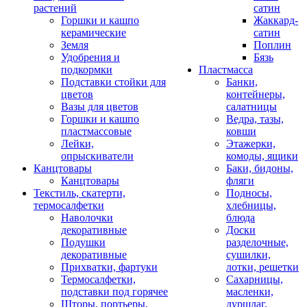
растений
сатин
Горшки и кашпо
Жаккард-
керамические
сатин
Земля
Поплин
Удобрения и
Бязь
подкормки
Пластмасса
Подставки стойки для
Банки,
цветов
контейнеры,
Вазы для цветов
салатницы
Горшки и кашпо
Ведра, тазы,
пластмассовые
ковши
Лейки,
Этажерки,
опрыскиватели
комоды, ящики
Канцтовары
Баки, бидоны,
Канцтовары
фляги
Текстиль, скатерти,
Подносы,
термосалфетки
хлебницы,
Наволочки
блюда
декоративные
Доски
Подушки
разделочные,
декоративные
сушилки,
Прихватки, фартуки
лотки, решетки
Термосалфетки,
Сахарницы,
подставки под горячее
масленки,
Шторы, портьеры,
дуршлаг,