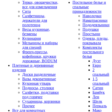
Терки, овощечистки,
Постельное белье и
все для измельчения
спальные
Сита
принадлежности
Салфетницы,
Наволочки
держатели для
Наматрасники
полотенца
Пододеяльники
Весы кухонные,
Подушки
безмены
Простыни
Кулинария
Одеяла, пледы,
Мельницы и наборы
покрывала
для специй
Комплекты
Френч-прессы,
постельного
кофейники, кружки
белья
дорожные, BODUM
Дуэт
Плетеные и деревянные
Евро
изделия
2
Доски разделочные
спальный
Вазы декоративные
1,5
Кухонная утварь
спальный
Подносы, столики
Сатин
Салфетки, подставки
Бамбук
под горячее
Лен
Сухарницы, корзинки
Шелк
Прочее
Перкаль
Все для комнатных
Мако