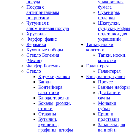
посуда
упаковочная
Посуда с
бумага
антипригарным
Сувениры,
покрытием
подарки
Чугунная и
Шкатулки,
алюминиевая посуда
сундуки, кофры
Хрусталь
подставки для
Фарфор, фаянс
украшений
Керамика
Тапки, носки,
Кухонные наборы
колготки
Стекло Богемия
Тапки, носки,
(Чехия)
колготки
Фарфор Богемия
Галантерея
Стекло
Галантерея
Кружки, чашки
Баня, ванна, туалет
Банки
Прочее
Контейнера,
Банные наборы
салатники
Для бани и
Блюда, тарелки
сауны
Бокалы, рюмки,
Мочалки,
стопки
губки
Стаканы
Ерши и
Бутылки,
подставки
кувшины,
Занавесы для
графины, штофы
ванной и