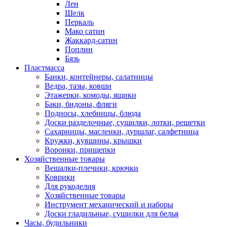
Лен
Шелк
Перкаль
Мако сатин
Жаккард-сатин
Поплин
Бязь
Пластмасса
Банки, контейнеры, салатницы
Ведра, тазы, ковши
Этажерки, комоды, ящики
Баки, бидоны, фляги
Подносы, хлебницы, блюда
Доски разделочные, сушилки, лотки, решетки
Сахарницы, масленки, дуршлаг, салфетница
Кружки, кувшины, крышки
Воронки, прищепки
Хозяйственные товары
Вешалки-плечики, крючки
Коврики
Для рукоделия
Хозяйственные товары
Инструмент механический и наборы
Доски гладильные, сушилки для белья
Часы, будильники