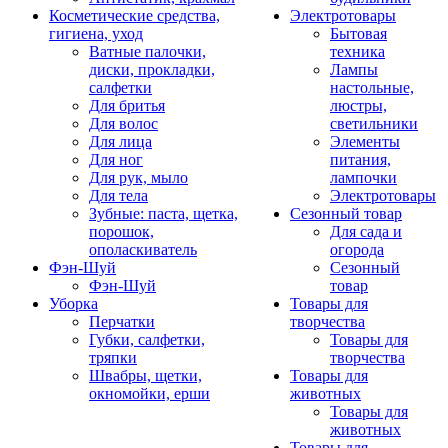
Косметические средства,
Электротовары
гигиена, уход
Бытовая
Ватные палочки,
техника
диски, прокладки,
Лампы
салфетки
настольные,
Для бритья
люстры,
Для волос
светильники
Для лица
Элементы
Для ног
питания,
Для рук, мыло
лампочки
Для тела
Электротовары
Зубные: паста, щетка,
Сезонный товар
порошок,
Для сада и
ополаскиватель
огорода
Фэн-Шуй
Сезонный
Фэн-Шуй
товар
Уборка
Товары для
Перчатки
творчества
Губки, салфетки,
Товары для
тряпки
творчества
Швабры, щетки,
Товары для
окномойки, ерши
животных
Товары для
животных
Товары для