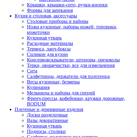
Крышки, крышки-сито, ручки-кнопки
Формы для запекания
Кухня и столовая, аксессуары
Столовые приборы и наборы
Ножи кухонные, наборы ножей, топорики,
ножеточки
Кухонная утварь
Расходные материалы
Термоса, ланч-боксы
Силикон для кухни
Консервовскрыватели, штопоры, орехоколы
Терки, овощечистки, все для измельчения
Сита
Салфетницы, держатели для полотенца
Весы кухонные, безмены
Кулинария
Мельницы и наборы для специй
Френч-прессы, кофейники, кружки дорожные,
BODUM
Плетеные и деревянные изделия
Доски разделочные
Вазы декоративные
Кухонная утварь
Подносы, столики
Салфетки, подставки под горячее