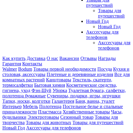
путешествий
Товары для
путешествий
Новый Год
Новый Год
Акссесуары для
телефонов
Акссесуары для
телефонов
Как купить
Доставка
О нас
Вакансии
Отзывы
Награды
Гарантия
Контакты
Walmer
Bodum
Товары первой необходимости
Посуда
Кухня и
столовая, аксессуары
Плетеные и деревянные изделия
Все для
комнатных растений
Канцтовары
Текстиль, скатерти,
термосалфетки
Бытовая химия
Косметические средства,
гигиена, уход
Фэн-Шуй
Уборка
Туалетная бумага, салфетки,
полотенца бумажные
Сувениры, подарки, игры, игрушки
Тапки, носки, колготки
Галантерея
Баня, ванна, туалет
Интерьер
Мебель
Полотенца
Постельное белье и спальные
принадлежности
Пластмасса
Хозяйственные товары
Часы,
будильники
Электротовары
Сезонный товар
Товары для
творчества
Товары для животных
Товары для путешествий
Новый Год
Акссесуары для телефонов