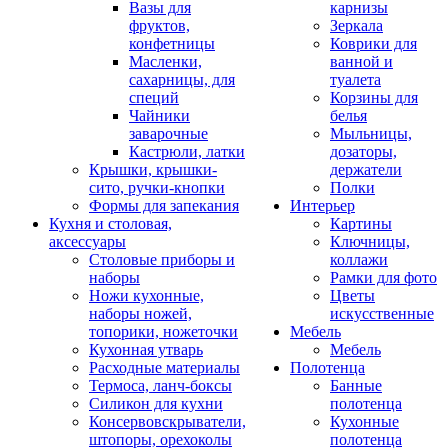
Вазы для
карнизы
фруктов,
Зеркала
конфетницы
Коврики для
Масленки,
ванной и
сахарницы, для
туалета
специй
Корзины для
Чайники
белья
заварочные
Мыльницы,
Кастрюли, латки
дозаторы,
Крышки, крышки-
держатели
сито, ручки-кнопки
Полки
Формы для запекания
Интерьер
Кухня и столовая,
Картины
аксессуары
Ключницы,
Столовые приборы и
коллажи
наборы
Рамки для фото
Ножи кухонные,
Цветы
наборы ножей,
искусственные
топорики, ножеточки
Мебель
Кухонная утварь
Мебель
Расходные материалы
Полотенца
Термоса, ланч-боксы
Банные
Силикон для кухни
полотенца
Консервовскрыватели,
Кухонные
штопоры, орехоколы
полотенца