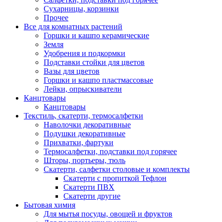
Сухарницы, корзинки
Прочее
Все для комнатных растений
Горшки и кашпо керамические
Земля
Удобрения и подкормки
Подставки стойки для цветов
Вазы для цветов
Горшки и кашпо пластмассовые
Лейки, опрыскиватели
Канцтовары
Канцтовары
Текстиль, скатерти, термосалфетки
Наволочки декоративные
Подушки декоративные
Прихватки, фартуки
Термосалфетки, подставки под горячее
Шторы, портьеры, тюль
Скатерти, салфетки столовые и комплекты
Скатерти с пропиткой Тефлон
Скатерти ПВХ
Скатерти другие
Бытовая химия
Для мытья посуды, овощей и фруктов