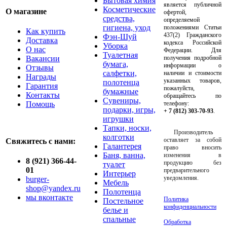
Бытовая химия
является публичной
Косметические
О магазине
офертой,
средства,
определяемой
гигиена, уход
положениями Статьи
Как купить
437(2) Гражданского
Фэн-Шуй
Доставка
кодекса Российской
Уборка
О нас
Федерации. Для
Туалетная
Вакансии
получения подробной
бумага,
информации о
Отзывы
салфетки,
наличии и стоимости
Награды
указанных товаров,
полотенца
Гарантия
пожалуйста,
бумажные
Контакты
обращайтесь по
Сувениры,
Помощь
телефону:
подарки, игры,
+ 7 (812) 303-70-93
.
игрушки
Тапки, носки,
Производитель
колготки
оставляет за собой
Свяжитесь с нами:
Галантерея
право вносить
Баня, ванна,
изменения в
8 (921) 366-44-
продукцию без
туалет
01
предварительного
Интерьер
уведомления.
burger-
Мебель
shop@yandex.ru
Полотенца
мы вконтакте
Политика
Постельное
конфиденциальности
белье и
спальные
Обработка