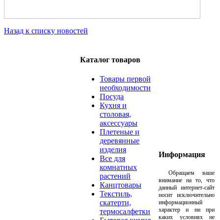
Назад к списку новостей
Каталог товаров
Товары первой
необходимости
Посуда
Кухня и
столовая,
аксессуары
Плетеные и
деревянные
изделия
Информация
Все для
комнатных
Обращаем ваше
растений
внимание на то, что
Канцтовары
данный интернет-сайт
Текстиль,
носит исключительно
скатерти,
информационный
характер и ни при
термосалфетки
каких условиях не