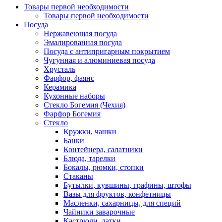
Товары первой необходимости
Товары первой необходимости
Посуда
Нержавеющая посуда
Эмалированная посуда
Посуда с антипригарным покрытием
Чугунная и алюминиевая посуда
Хрусталь
Фарфор, фаянс
Керамика
Кухонные наборы
Стекло Богемия (Чехия)
Фарфор Богемия
Стекло
Кружки, чашки
Банки
Контейнера, салатники
Блюда, тарелки
Бокалы, рюмки, стопки
Стаканы
Бутылки, кувшины, графины, штофы
Вазы для фруктов, конфетницы
Масленки, сахарницы, для специй
Чайники заварочные
Кастрюли, латки