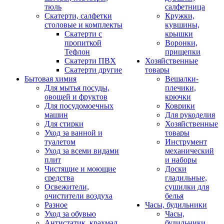
тюль
салфетница
Скатерти, салфетки
Кружки,
столовые и комплекты
кувшины,
Скатерти с
крышки
пропиткой
Воронки,
Тефлон
прищепки
Скатерти ПВХ
Хозяйственные
Скатерти другие
товары
Бытовая химия
Вешалки-
Для мытья посуды,
плечики,
овощей и фруктов
крючки
Для посудомоечных
Коврики
машин
Для рукоделия
Для стирки
Хозяйственные
Уход за ванной и
товары
туалетом
Инструмент
Уход за всеми видами
механический
плит
и наборы
Чистящие и моющие
Доски
средства
гладильные,
Освежители,
сушилки для
очистители воздуха
белья
Разное
Часы, будильники
Уход за обувью
Часы,
Антистатик, крахмал
будильники