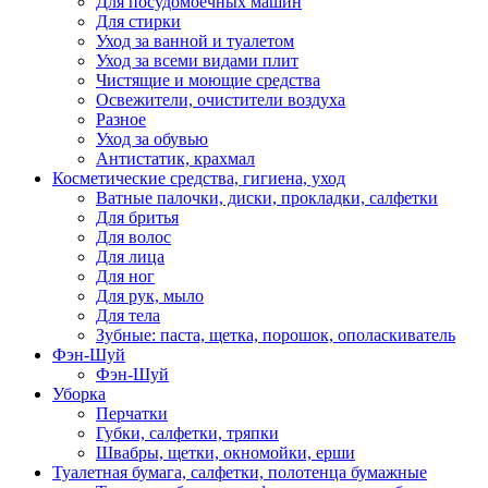
Для посудомоечных машин
Для стирки
Уход за ванной и туалетом
Уход за всеми видами плит
Чистящие и моющие средства
Освежители, очистители воздуха
Разное
Уход за обувью
Антистатик, крахмал
Косметические средства, гигиена, уход
Ватные палочки, диски, прокладки, салфетки
Для бритья
Для волос
Для лица
Для ног
Для рук, мыло
Для тела
Зубные: паста, щетка, порошок, ополаскиватель
Фэн-Шуй
Фэн-Шуй
Уборка
Перчатки
Губки, салфетки, тряпки
Швабры, щетки, окномойки, ерши
Туалетная бумага, салфетки, полотенца бумажные