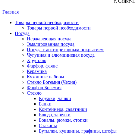
г. Санкт-
Главная
Товары первой необходимости
Товары первой необходимости
Посуда
Нержавеющая посуда
Эмалированная посуда
Посуда с антипригарным покрытием
Чугунная и алюминиевая посуда
Хрусталь
Фарфор, фаянс
Керамика
Кухонные наборы
Стекло Богемия (Чехия)
Фарфор Богемия
Стекло
Кружки, чашки
Банки
Контейнера, салатники
Блюда, тарелки
Бокалы, рюмки, стопки
Стаканы
Бутылки, кувшины, графины, штофы