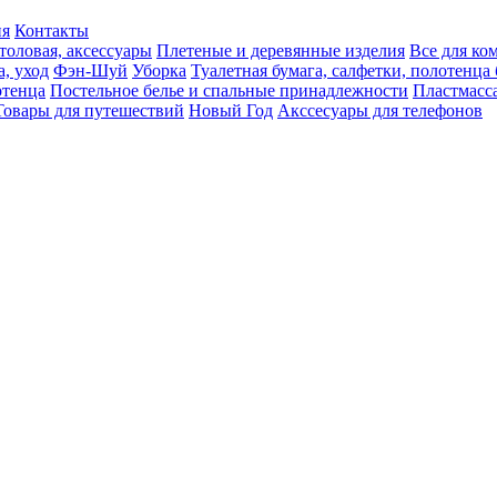
ия
Контакты
толовая, аксессуары
Плетеные и деревянные изделия
Все для ко
а, уход
Фэн-Шуй
Уборка
Туалетная бумага, салфетки, полотенц
тенца
Постельное белье и спальные принадлежности
Пластмасс
Товары для путешествий
Новый Год
Акссесуары для телефонов