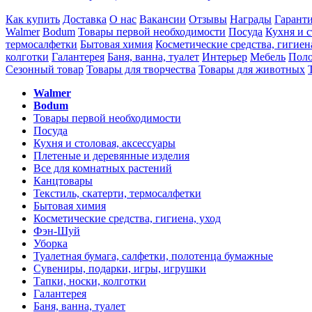
Как купить
Доставка
О нас
Вакансии
Отзывы
Награды
Гарант
Walmer
Bodum
Товары первой необходимости
Посуда
Кухня и с
термосалфетки
Бытовая химия
Косметические средства, гигиен
колготки
Галантерея
Баня, ванна, туалет
Интерьер
Мебель
Поло
Сезонный товар
Товары для творчества
Товары для животных
Walmer
Bodum
Товары первой необходимости
Посуда
Кухня и столовая, аксессуары
Плетеные и деревянные изделия
Все для комнатных растений
Канцтовары
Текстиль, скатерти, термосалфетки
Бытовая химия
Косметические средства, гигиена, уход
Фэн-Шуй
Уборка
Туалетная бумага, салфетки, полотенца бумажные
Сувениры, подарки, игры, игрушки
Тапки, носки, колготки
Галантерея
Баня, ванна, туалет