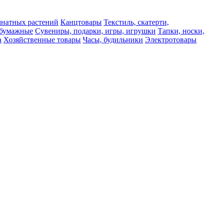
мнатных растений
Канцтовары
Текстиль, скатерти,
а бумажные
Сувениры, подарки, игры, игрушки
Тапки, носки,
а
Хозяйственные товары
Часы, будильники
Электротовары