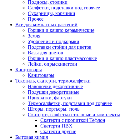
Подносы, столики
Салфетки, подставки под горячее
Сухарницы, корзинки
Прочее
Все для комнатных растений
Горшки и кашпо керамические
Земля
Удобрения и подкормки
Подставки стойки для цветов
Вазы для цветов
Горшки и кашпо пластмассовые
Лейки, опрыскиватели
Канцтовары
Канцтовары
Текстиль, скатерти, термосалфетки
Наволочки декоративные
Подушки декоративные
Прихватки, фартуки
Термосалфетки, подставки под горячее
Шторы, портьеры, тюль
Скатерти, салфетки столовые и комплекты
Скатерти с пропиткой Тефлон
Скатерти ПВХ
Скатерти другие
Бытовая химия