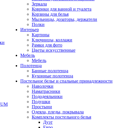
Зеркала
Коврики для ванной и туалета
Корзины для белья
Мыльницы, дозаторы, держатели
Полки
Интерьер
Картины
Ключницы, коллажи
чки
Рамки для фото
Цветы искусственные
Мебель
Мебель
Полотенца
Банные полотенца
Кухонные полотенца
Постельное белье и спальные принадлежности
Наволочки
Наматрасники
Пододеяльники
Подушки
ODUM
Простыни
Одеяла, пледы, покрывала
Комплекты постельного белья
Дуэт
Евро