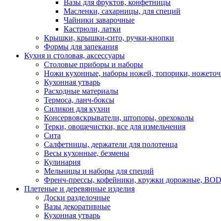
Вазы для фруктов, конфетницы
Масленки, сахарницы, для специй
Чайники заварочные
Кастрюли, латки
Крышки, крышки-сито, ручки-кнопки
Формы для запекания
Кухня и столовая, аксессуары
Столовые приборы и наборы
Ножи кухонные, наборы ножей, топорики, ножето
Кухонная утварь
Расходные материалы
Термоса, ланч-боксы
Силикон для кухни
Консервовскрыватели, штопоры, орехоколы
Терки, овощечистки, все для измельчения
Сита
Салфетницы, держатели для полотенца
Весы кухонные, безмены
Кулинария
Мельницы и наборы для специй
Френч-прессы, кофейники, кружки дорожные, B
Плетеные и деревянные изделия
Доски разделочные
Вазы декоративные
Кухонная утварь