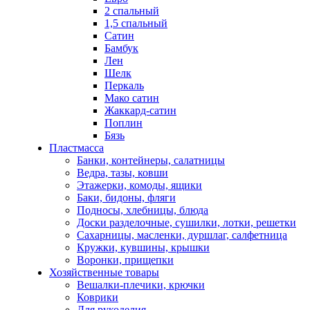
2 спальный
1,5 спальный
Сатин
Бамбук
Лен
Шелк
Перкаль
Мако сатин
Жаккард-сатин
Поплин
Бязь
Пластмасса
Банки, контейнеры, салатницы
Ведра, тазы, ковши
Этажерки, комоды, ящики
Баки, бидоны, фляги
Подносы, хлебницы, блюда
Доски разделочные, сушилки, лотки, решетки
Сахарницы, масленки, дуршлаг, салфетница
Кружки, кувшины, крышки
Воронки, прищепки
Хозяйственные товары
Вешалки-плечики, крючки
Коврики
Для рукоделия