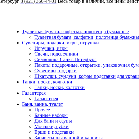
Петербург
8 (921) 366-44-01
Весь товар в наличии, все цены дейс
Туалетная бумага, салфетки, полотенца бумажные
Туалетная бумага, салфетки, полотенца бумажны
Сувениры, подарки, игры, игрушки
Игрушки, игры
Свечи, подсвечники
Символика Санкт-Петербург
Пакеты подарочные, открытки, упаковочная бум
Сувениры, подарки
Шкатулки, сундуки, кофры подставки для укра
Тапки, носки, колготки
Тапки, носки, колготки
Галантерея
Галантерея
Баня, ванна, туалет
Прочее
Банные наборы
Для бани и сауны
Мочалки, губки
Ерши и подставки
Занавесы для ванной и карнизы