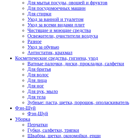
Для мытья посуды, овощей и фруктов
Для посудомоечных машин
Для стирки
Уход за ванной и туалетом
Уход за всеми видами плит
Чистящие и моющие средства
Освежители, очистители воздуха
Разное
Уход за обувью
Антистатик, крахмал
Косметические средства, гигиена, уход
Ватные палочки, диски, прокладки, салфетки
Для бритья
Для волос
Для лица
Для ног
Для рук, мыло
Для тела
Зубные: паста, щетка, порошок, ополаскиватель
Фэн-Шуй
Фэн-Шуй
Уборка
Перчатки
Губки, салфетки, тряпки
Швабры, щетки, окномойки, ерши