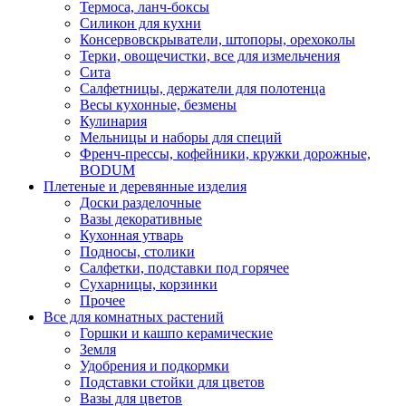
Термоса, ланч-боксы
Силикон для кухни
Консервовскрыватели, штопоры, орехоколы
Терки, овощечистки, все для измельчения
Сита
Салфетницы, держатели для полотенца
Весы кухонные, безмены
Кулинария
Мельницы и наборы для специй
Френч-прессы, кофейники, кружки дорожные,
BODUM
Плетеные и деревянные изделия
Доски разделочные
Вазы декоративные
Кухонная утварь
Подносы, столики
Салфетки, подставки под горячее
Сухарницы, корзинки
Прочее
Все для комнатных растений
Горшки и кашпо керамические
Земля
Удобрения и подкормки
Подставки стойки для цветов
Вазы для цветов