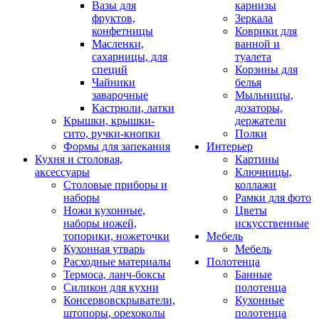
Вазы для
карнизы
фруктов,
Зеркала
конфетницы
Коврики для
Масленки,
ванной и
сахарницы, для
туалета
специй
Корзины для
Чайники
белья
заварочные
Мыльницы,
Кастрюли, латки
дозаторы,
Крышки, крышки-
держатели
сито, ручки-кнопки
Полки
Формы для запекания
Интерьер
Кухня и столовая,
Картины
аксессуары
Ключницы,
Столовые приборы и
коллажи
наборы
Рамки для фото
Ножи кухонные,
Цветы
наборы ножей,
искусственные
топорики, ножеточки
Мебель
Кухонная утварь
Мебель
Расходные материалы
Полотенца
Термоса, ланч-боксы
Банные
Силикон для кухни
полотенца
Консервовскрыватели,
Кухонные
штопоры, орехоколы
полотенца