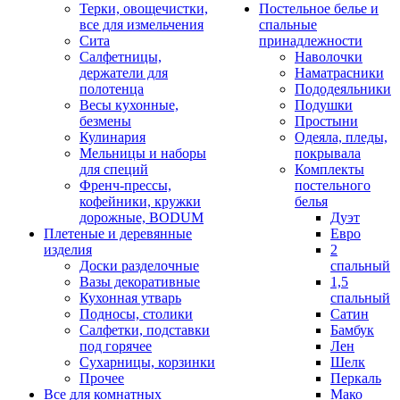
Терки, овощечистки,
Постельное белье и
все для измельчения
спальные
Сита
принадлежности
Салфетницы,
Наволочки
держатели для
Наматрасники
полотенца
Пододеяльники
Весы кухонные,
Подушки
безмены
Простыни
Кулинария
Одеяла, пледы,
Мельницы и наборы
покрывала
для специй
Комплекты
Френч-прессы,
постельного
кофейники, кружки
белья
дорожные, BODUM
Дуэт
Плетеные и деревянные
Евро
изделия
2
Доски разделочные
спальный
Вазы декоративные
1,5
Кухонная утварь
спальный
Подносы, столики
Сатин
Салфетки, подставки
Бамбук
под горячее
Лен
Сухарницы, корзинки
Шелк
Прочее
Перкаль
Все для комнатных
Мако