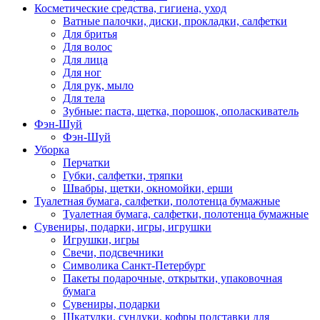
Косметические средства, гигиена, уход
Ватные палочки, диски, прокладки, салфетки
Для бритья
Для волос
Для лица
Для ног
Для рук, мыло
Для тела
Зубные: паста, щетка, порошок, ополаскиватель
Фэн-Шуй
Фэн-Шуй
Уборка
Перчатки
Губки, салфетки, тряпки
Швабры, щетки, окномойки, ерши
Туалетная бумага, салфетки, полотенца бумажные
Туалетная бумага, салфетки, полотенца бумажные
Сувениры, подарки, игры, игрушки
Игрушки, игры
Свечи, подсвечники
Символика Санкт-Петербург
Пакеты подарочные, открытки, упаковочная
бумага
Сувениры, подарки
Шкатулки, сундуки, кофры подставки для