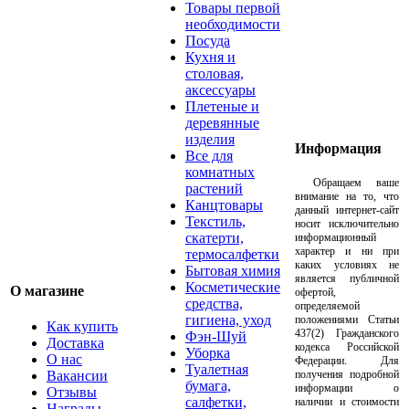
Товары первой
необходимости
Посуда
Кухня и
столовая,
аксессуары
Плетеные и
деревянные
изделия
Информация
Все для
комнатных
Обращаем ваше
растений
внимание на то, что
Канцтовары
данный интернет-сайт
Текстиль,
носит исключительно
скатерти,
информационный
характер и ни при
термосалфетки
каких условиях не
Бытовая химия
является публичной
Косметические
О магазине
офертой,
средства,
определяемой
гигиена, уход
положениями Статьи
Как купить
437(2) Гражданского
Фэн-Шуй
Доставка
кодекса Российской
Уборка
О нас
Федерации. Для
Туалетная
Вакансии
получения подробной
бумага,
информации о
Отзывы
салфетки,
наличии и стоимости
Награды