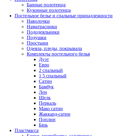
Банные полотенца
Кухонные полотенца
Постельное белье и спальные принадлежности
Наволочки
Наматрасники
Пододеяльники
Подушки
Простыни
Одеяла, пледы, покрывала
Комплекты постельного белья
Дуэт
Евро
2 спальный
1,5 спальный
Сатин
Бамбук
Лен
Шелк
Перкаль
Мако сатин
Жаккард-сатин
Поплин
Бязь
Пластмасса
Банки, контейнеры, салатницы