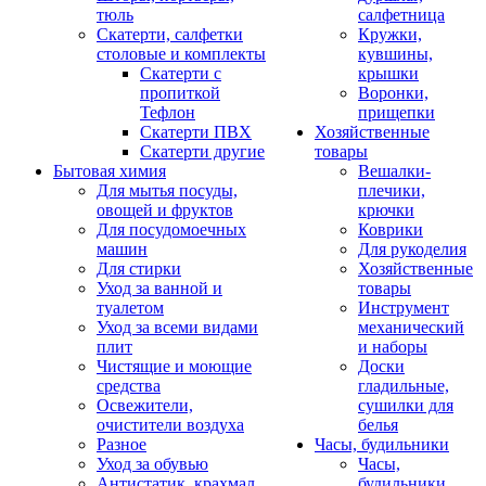
тюль
салфетница
Скатерти, салфетки
Кружки,
столовые и комплекты
кувшины,
Скатерти с
крышки
пропиткой
Воронки,
Тефлон
прищепки
Скатерти ПВХ
Хозяйственные
Скатерти другие
товары
Бытовая химия
Вешалки-
Для мытья посуды,
плечики,
овощей и фруктов
крючки
Для посудомоечных
Коврики
машин
Для рукоделия
Для стирки
Хозяйственные
Уход за ванной и
товары
туалетом
Инструмент
Уход за всеми видами
механический
плит
и наборы
Чистящие и моющие
Доски
средства
гладильные,
Освежители,
сушилки для
очистители воздуха
белья
Разное
Часы, будильники
Уход за обувью
Часы,
Антистатик, крахмал
будильники