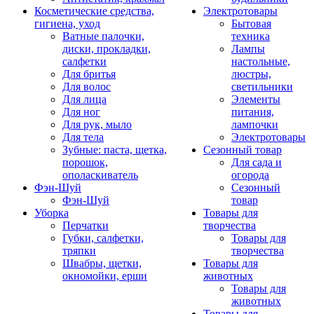
Косметические средства,
Электротовары
гигиена, уход
Бытовая
Ватные палочки,
техника
диски, прокладки,
Лампы
салфетки
настольные,
Для бритья
люстры,
Для волос
светильники
Для лица
Элементы
Для ног
питания,
Для рук, мыло
лампочки
Для тела
Электротовары
Зубные: паста, щетка,
Сезонный товар
порошок,
Для сада и
ополаскиватель
огорода
Фэн-Шуй
Сезонный
Фэн-Шуй
товар
Уборка
Товары для
Перчатки
творчества
Губки, салфетки,
Товары для
тряпки
творчества
Швабры, щетки,
Товары для
окномойки, ерши
животных
Товары для
животных
Товары для