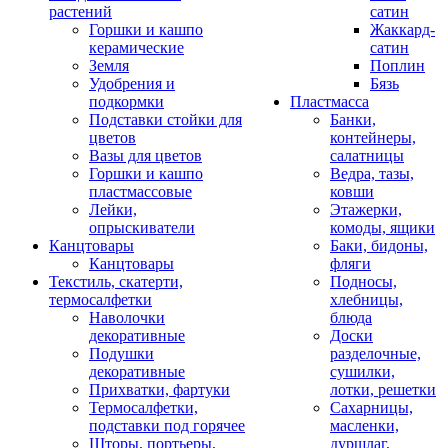
растений
сатин
Горшки и кашпо
Жаккард-
керамические
сатин
Земля
Поплин
Удобрения и
Бязь
подкормки
Пластмасса
Подставки стойки для
Банки,
цветов
контейнеры,
Вазы для цветов
салатницы
Горшки и кашпо
Ведра, тазы,
пластмассовые
ковши
Лейки,
Этажерки,
опрыскиватели
комоды, ящики
Канцтовары
Баки, бидоны,
Канцтовары
фляги
Текстиль, скатерти,
Подносы,
термосалфетки
хлебницы,
Наволочки
блюда
декоративные
Доски
Подушки
разделочные,
декоративные
сушилки,
Прихватки, фартуки
лотки, решетки
Термосалфетки,
Сахарницы,
подставки под горячее
масленки,
Шторы, портьеры,
дуршлаг,