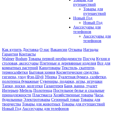
путешествий
Товары для
путешествий
Новый Год
Новый Год
Акссесуары для
телефонов
Акссесуары для
телефонов
Как купить
Доставка
О нас
Вакансии
Отзывы
Награды
Гарантия
Контакты
Walmer
Bodum
Товары первой необходимости
Посуда
Кухня и
столовая, аксессуары
Плетеные и деревянные изделия
Все для
комнатных растений
Канцтовары
Текстиль, скатерти,
термосалфетки
Бытовая химия
Косметические средства,
гигиена, уход
Фэн-Шуй
Уборка
Туалетная бумага, салфетки,
полотенца бумажные
Сувениры, подарки, игры, игрушки
Тапки, носки, колготки
Галантерея
Баня, ванна, туалет
Интерьер
Мебель
Полотенца
Постельное белье и спальные
принадлежности
Пластмасса
Хозяйственные товары
Часы,
будильники
Электротовары
Сезонный товар
Товары для
творчества
Товары для животных
Товары для путешествий
Новый Год
Акссесуары для телефонов