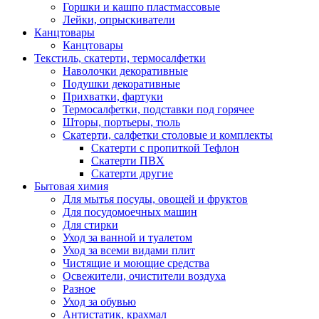
Горшки и кашпо пластмассовые
Лейки, опрыскиватели
Канцтовары
Канцтовары
Текстиль, скатерти, термосалфетки
Наволочки декоративные
Подушки декоративные
Прихватки, фартуки
Термосалфетки, подставки под горячее
Шторы, портьеры, тюль
Скатерти, салфетки столовые и комплекты
Скатерти с пропиткой Тефлон
Скатерти ПВХ
Скатерти другие
Бытовая химия
Для мытья посуды, овощей и фруктов
Для посудомоечных машин
Для стирки
Уход за ванной и туалетом
Уход за всеми видами плит
Чистящие и моющие средства
Освежители, очистители воздуха
Разное
Уход за обувью
Антистатик, крахмал