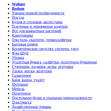
Walmer
Bodum
Товары первой необходимости
Посуда
Кухня и столовая, аксессуары
Плетеные и деревянные изделия
Все для комнатных растений
Канцтовары
Текстиль, скатерти, термосалфетки
Бытовая химия
Косметические средства, гигиена, уход
Фэн-Шуй
Уборка
Туалетная бумага, салфетки, полотенца бумажные
Сувениры, подарки, игры, игрушки
Тапки, носки, колготки
Галантерея
Баня, ванна, туалет
Интерьер
Мебель
Полотенца
Постельное белье и спальные принадлежности
Пластмасса
Хозяйственные товары