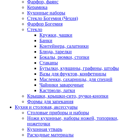
Фарфор, фаянс
Керамика
Кухонные наборы
Стекло Богемия (Чехия)
Фарфор Богемия
Стекло
Кружки, чашки
Банки
Контейнера, салатники
Блюда, тарелки
Бокалы, рюмки, стопки
Стаканы
Бутылки, кувшины, графины, штофы
Вазы для фруктов, конфетницы
Масленки, сахарницы, для специй
Чайники заварочные
Кастрюли, латки
Крышки, крышки-сито, ручки-кнопки
Формы для запекания
Кухня и столовая, аксессуары
Столовые приборы и наборы
Ножи кухонные, наборы ножей, топорики,
ножеточки
Кухонная утварь
Расходные материалы