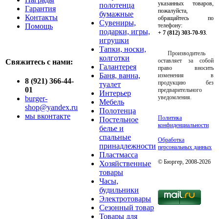
указанных товаров,
полотенца
Гарантия
пожалуйста,
бумажные
Контакты
обращайтесь по
Сувениры,
Помощь
телефону:
подарки, игры,
+ 7 (812) 303-70-93
.
игрушки
Тапки, носки,
Производитель
колготки
оставляет за собой
Свяжитесь с нами:
Галантерея
право вносить
Баня, ванна,
изменения в
8 (921) 366-44-
продукцию без
туалет
01
предварительного
Интерьер
уведомления.
burger-
Мебель
shop@yandex.ru
Полотенца
мы вконтакте
Политика
Постельное
конфиденциальности
белье и
спальные
Обработка
принадлежности
персональных данных
Пластмасса
© Бюргер, 2008-2026
Хозяйственные
товары
Часы,
будильники
Электротовары
Сезонный товар
Товары для