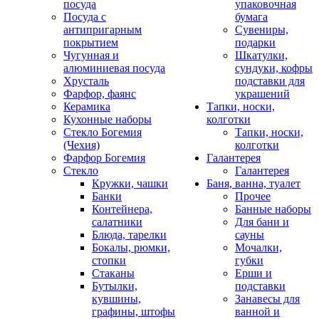
посуда
упаковочная
Посуда с
бумага
антипригарным
Сувениры,
покрытием
подарки
Чугунная и
Шкатулки,
алюминиевая посуда
сундуки, кофры
Хрусталь
подставки для
Фарфор, фаянс
украшений
Керамика
Тапки, носки,
Кухонные наборы
колготки
Стекло Богемия
Тапки, носки,
(Чехия)
колготки
Фарфор Богемия
Галантерея
Стекло
Галантерея
Кружки, чашки
Баня, ванна, туалет
Банки
Прочее
Контейнера,
Банные наборы
салатники
Для бани и
Блюда, тарелки
сауны
Бокалы, рюмки,
Мочалки,
стопки
губки
Стаканы
Ерши и
Бутылки,
подставки
кувшины,
Занавесы для
графины, штофы
ванной и