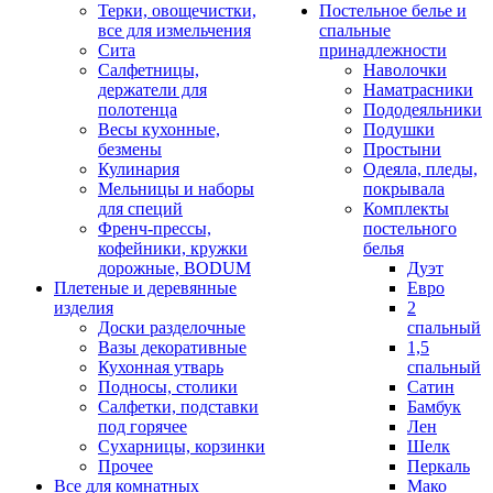
Терки, овощечистки,
Постельное белье и
все для измельчения
спальные
Сита
принадлежности
Салфетницы,
Наволочки
держатели для
Наматрасники
полотенца
Пододеяльники
Весы кухонные,
Подушки
безмены
Простыни
Кулинария
Одеяла, пледы,
Мельницы и наборы
покрывала
для специй
Комплекты
Френч-прессы,
постельного
кофейники, кружки
белья
дорожные, BODUM
Дуэт
Плетеные и деревянные
Евро
изделия
2
Доски разделочные
спальный
Вазы декоративные
1,5
Кухонная утварь
спальный
Подносы, столики
Сатин
Салфетки, подставки
Бамбук
под горячее
Лен
Сухарницы, корзинки
Шелк
Прочее
Перкаль
Все для комнатных
Мако