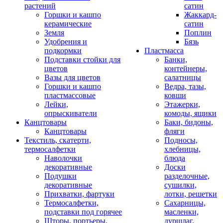
растений
сатин
Горшки и кашпо
Жаккард-
керамические
сатин
Земля
Поплин
Удобрения и
Бязь
подкормки
Пластмасса
Подставки стойки для
Банки,
цветов
контейнеры,
Вазы для цветов
салатницы
Горшки и кашпо
Ведра, тазы,
пластмассовые
ковши
Лейки,
Этажерки,
опрыскиватели
комоды, ящики
Канцтовары
Баки, бидоны,
Канцтовары
фляги
Текстиль, скатерти,
Подносы,
термосалфетки
хлебницы,
Наволочки
блюда
декоративные
Доски
Подушки
разделочные,
декоративные
сушилки,
Прихватки, фартуки
лотки, решетки
Термосалфетки,
Сахарницы,
подставки под горячее
масленки,
Шторы, портьеры,
дуршлаг,