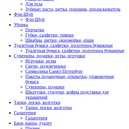
Для тела
Зубные: паста, щетка, порошок, ополаскиватель
Фэн-Шуй
Фэн-Шуй
Уборка
Перчатки
Губки, салфетки, тряпки
Швабры, щетки, окномойки, ерши
Туалетная бумага, салфетки, полотенца бумажные
Туалетная бумага, салфетки, полотенца бумажные
Сувениры, подарки, игры, игрушки
Игрушки, игры
Свечи, подсвечники
Символика Санкт-Петербург
Пакеты подарочные, открытки, упаковочная
бумага
Сувениры, подарки
Шкатулки, сундуки, кофры подставки для
украшений
Тапки, носки, колготки
Тапки, носки, колготки
Галантерея
Галантерея
Баня, ванна, туалет
Прочее