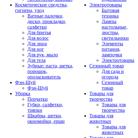
Косметические средства,
Электротовары
гигиена, уход
Бытовая
Ватные палочки,
техника
диски, прокладки,
Лампы
салфетки
настольные,
Для бритья
люстры,
Для волос
светильники
Для лица
Элементы
Для ног
питания,
Для рук, мыло
лампочки
Для тела
Электротовары
Зубные: паста, щетка,
Сезонный товар
порошок,
Для сада и
ополаскиватель
огорода
Фэн-Шуй
Сезонный
Фэн-Шуй
товар
Уборка
Товары для
Перчатки
творчества
Губки, салфетки,
Товары для
тряпки
творчества
Швабры, щетки,
Товары для
окномойки, ерши
животных
Товары для
животных
Товары для