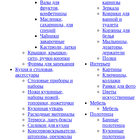
Вазы для
карнизы
фруктов,
Зеркала
конфетницы
Коврики для
Масленки,
ванной и
сахарницы, для
туалета
специй
Корзины для
Чайники
белья
заварочные
Мыльницы,
Кастрюли, латки
дозаторы,
Крышки, крышки-
держатели
сито, ручки-кнопки
Полки
Формы для запекания
Интерьер
Кухня и столовая,
Картины
аксессуары
Ключницы,
Столовые приборы и
коллажи
наборы
Рамки для фото
Ножи кухонные,
Цветы
наборы ножей,
искусственные
топорики, ножеточки
Мебель
Кухонная утварь
Мебель
Расходные материалы
Полотенца
Термоса, ланч-боксы
Банные
Силикон для кухни
полотенца
Консервовскрыватели,
Кухонные
штопоры, орехоколы
полотенца