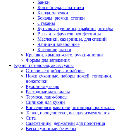
Банки
Контейнера, салатники
Блюда, тарелки
Бокалы, рюмки, стопки
Стаканы
Бутылки, кувшины, графины, штофы
Вазы для фруктов, конфетницы
Масленки, сахарницы, для специй
Чайники заварочные
Кастрюли, латки
Крышки, крышки-сито, ручки-кнопки
Формы для запекания
Кухня и столовая, аксессуары
Столовые приборы и наборы
Ножи кухонные, наборы ножей, топорики,
ножеточки
Кухонная утварь
Расходные материалы
Термоса, ланч-боксы
Силикон для кухни
Консервовскрыватели, штопоры, орехоколы
Терки, овощечистки, все для измельчения
Сита
Салфетницы, держатели для полотенца
Весы кухонные, безмены