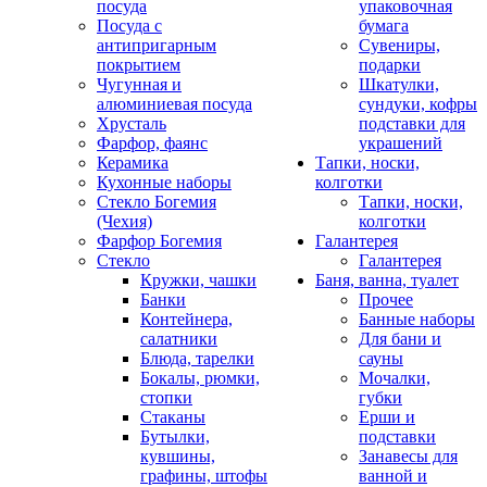
посуда
упаковочная
Посуда с
бумага
антипригарным
Сувениры,
покрытием
подарки
Чугунная и
Шкатулки,
алюминиевая посуда
сундуки, кофры
Хрусталь
подставки для
Фарфор, фаянс
украшений
Керамика
Тапки, носки,
Кухонные наборы
колготки
Стекло Богемия
Тапки, носки,
(Чехия)
колготки
Фарфор Богемия
Галантерея
Стекло
Галантерея
Кружки, чашки
Баня, ванна, туалет
Банки
Прочее
Контейнера,
Банные наборы
салатники
Для бани и
Блюда, тарелки
сауны
Бокалы, рюмки,
Мочалки,
стопки
губки
Стаканы
Ерши и
Бутылки,
подставки
кувшины,
Занавесы для
графины, штофы
ванной и