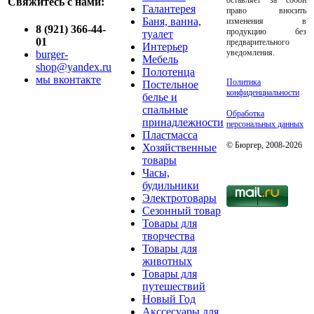
Свяжитесь с нами:
Галантерея
право вносить
Баня, ванна,
изменения в
8 (921) 366-44-
продукцию без
туалет
01
предварительного
Интерьер
уведомления.
burger-
Мебель
shop@yandex.ru
Полотенца
мы вконтакте
Политика
Постельное
конфиденциальности
белье и
спальные
Обработка
принадлежности
персональных данных
Пластмасса
© Бюргер, 2008-2026
Хозяйственные
товары
Часы,
будильники
Электротовары
Сезонный товар
Товары для
творчества
Товары для
животных
Товары для
путешествий
Новый Год
Акссесуары для