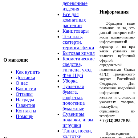
деревянные
изделия
Информация
Все для
комнатных
Обращаем ваше
растений
внимание на то, что
Канцтовары
данный интернет-сайт
Текстиль,
носит исключительно
скатерти,
информационный
характер и ни при
термосалфетки
каких условиях не
Бытовая химия
является публичной
Косметические
О магазине
офертой,
средства,
определяемой
гигиена, уход
положениями Статьи
Как купить
437(2) Гражданского
Фэн-Шуй
Доставка
кодекса Российской
Уборка
О нас
Федерации. Для
Туалетная
Вакансии
получения подробной
бумага,
информации о
Отзывы
салфетки,
наличии и стоимости
Награды
указанных товаров,
полотенца
Гарантия
пожалуйста,
бумажные
Контакты
обращайтесь по
Сувениры,
Помощь
телефону:
подарки, игры,
+ 7 (812) 303-70-93
.
игрушки
Тапки, носки,
Производитель
колготки
оставляет за собой