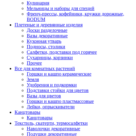
Кулинария
Мельницы и наборы для специй
Френч-прессы, кофейники, кружки дорожные,
BODUM
Плетеные и деревянные изделия
Доски разделочные
Вазы декоративные
Кухонная утварь
Подносы, столики
Салфетки, подставки под горячее
Сухарницы, корзинки
Прочее
Все для комнатных растений
Горшки и кашпо керамические
Земля
Удобрения и подкормки
Подставки стойки для цветов
Вазы для цветов
Горшки и кашпо пластмассовые
Лейки, опрыскиватели
Канцтовары
Канцтовары
Текстиль, скатерти, термосалфетки
Наволочки декоративные
Подушки декоративные