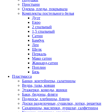
Простыни
Одеяла, пледы, покрывала
Комплекты постельного белья
Дуэт
Евро
2 спальный
1,5 спальный
Сатин
Бамбук
Лен
Шелк
Перкаль
Мако сатин
Жаккард-сатин
Поплин
Бязь
Пластмасса
Банки, контейнеры, салатницы
Ведра, тазы, ковши
Этажерки, комоды, ящики
Баки, бидоны, фляги
Подносы, хлебницы, блюда
Доски разделочные, сушилки, лотки, решетки
Сахарницы, масленки, дуршлаг, салфетница