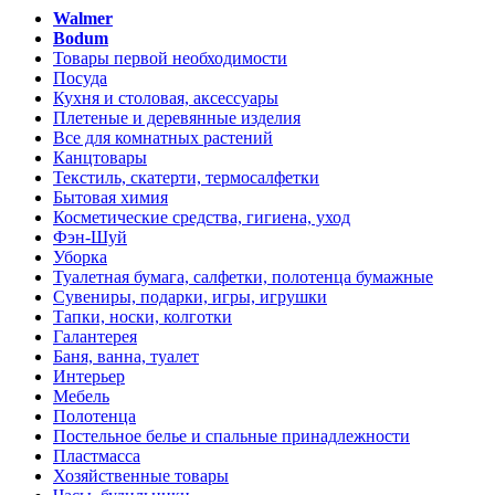
Walmer
Bodum
Товары первой необходимости
Посуда
Кухня и столовая, аксессуары
Плетеные и деревянные изделия
Все для комнатных растений
Канцтовары
Текстиль, скатерти, термосалфетки
Бытовая химия
Косметические средства, гигиена, уход
Фэн-Шуй
Уборка
Туалетная бумага, салфетки, полотенца бумажные
Сувениры, подарки, игры, игрушки
Тапки, носки, колготки
Галантерея
Баня, ванна, туалет
Интерьер
Мебель
Полотенца
Постельное белье и спальные принадлежности
Пластмасса
Хозяйственные товары