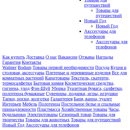
путешествий
Товары для
путешествий
Новый Год
Новый Год
Акссесуары для
телефонов
Акссесуары для
телефонов
Как купить
Доставка
О нас
Вакансии
Отзывы
Награды
Гарантия
Контакты
Walmer
Bodum
Товары первой необходимости
Посуда
Кухня и
столовая, аксессуары
Плетеные и деревянные изделия
Все для
комнатных растений
Канцтовары
Текстиль, скатерти,
термосалфетки
Бытовая химия
Косметические средства,
гигиена, уход
Фэн-Шуй
Уборка
Туалетная бумага, салфетки,
полотенца бумажные
Сувениры, подарки, игры, игрушки
Тапки, носки, колготки
Галантерея
Баня, ванна, туалет
Интерьер
Мебель
Полотенца
Постельное белье и спальные
принадлежности
Пластмасса
Хозяйственные товары
Часы,
будильники
Электротовары
Сезонный товар
Товары для
творчества
Товары для животных
Товары для путешествий
Новый Год
Акссесуары для телефонов