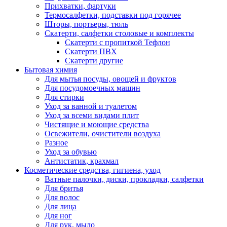
Прихватки, фартуки
Термосалфетки, подставки под горячее
Шторы, портьеры, тюль
Скатерти, салфетки столовые и комплекты
Скатерти с пропиткой Тефлон
Скатерти ПВХ
Скатерти другие
Бытовая химия
Для мытья посуды, овощей и фруктов
Для посудомоечных машин
Для стирки
Уход за ванной и туалетом
Уход за всеми видами плит
Чистящие и моющие средства
Освежители, очистители воздуха
Разное
Уход за обувью
Антистатик, крахмал
Косметические средства, гигиена, уход
Ватные палочки, диски, прокладки, салфетки
Для бритья
Для волос
Для лица
Для ног
Для рук, мыло