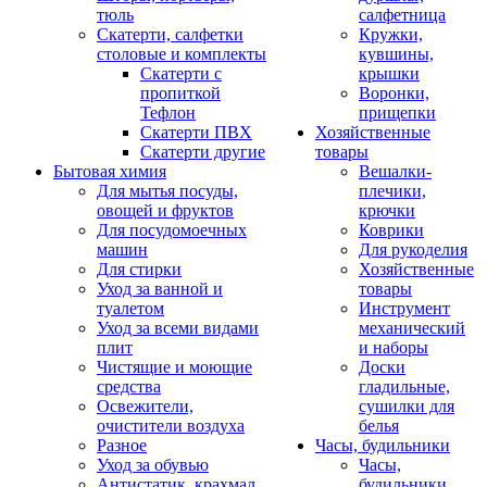
тюль
салфетница
Скатерти, салфетки
Кружки,
столовые и комплекты
кувшины,
Скатерти с
крышки
пропиткой
Воронки,
Тефлон
прищепки
Скатерти ПВХ
Хозяйственные
Скатерти другие
товары
Бытовая химия
Вешалки-
Для мытья посуды,
плечики,
овощей и фруктов
крючки
Для посудомоечных
Коврики
машин
Для рукоделия
Для стирки
Хозяйственные
Уход за ванной и
товары
туалетом
Инструмент
Уход за всеми видами
механический
плит
и наборы
Чистящие и моющие
Доски
средства
гладильные,
Освежители,
сушилки для
очистители воздуха
белья
Разное
Часы, будильники
Уход за обувью
Часы,
Антистатик, крахмал
будильники