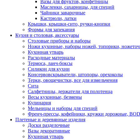
Вазы для фруктов, конфетницы
Масленки, сахарницы, для специй
Чайники заварочные
Кастрюли, латки
Крышки, крышки-сито, ручки-кнопки
Формы для запекания
Кухня и столовая, аксессуары
Столовые приборы и наборы
Ножи кухонные, наборы ножей, топорики, ножето
Кухонная утварь
Расходные материалы
Термоса, ланч-боксы
Силикон для кухни
Консервовскрыватели, штопоры, орехоколы
Терки, овощечистки, все для измельчения
Сита
Салфетницы, держатели для полотенца
Весы кухонные, безмены
Кулинария
Мельницы и наборы для специй
Френч-прессы, кофейники, кружки дорожные, B
Плетеные и деревянные изделия
Доски разделочные
Вазы декоративные
Кухонная утварь