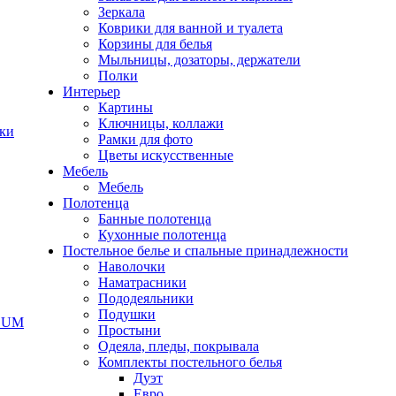
Зеркала
Коврики для ванной и туалета
Корзины для белья
Мыльницы, дозаторы, держатели
Полки
Интерьер
Картины
Ключницы, коллажи
чки
Рамки для фото
Цветы искусственные
Мебель
Мебель
Полотенца
Банные полотенца
Кухонные полотенца
Постельное белье и спальные принадлежности
Наволочки
Наматрасники
Пододеяльники
Подушки
ODUM
Простыни
Одеяла, пледы, покрывала
Комплекты постельного белья
Дуэт
Евро