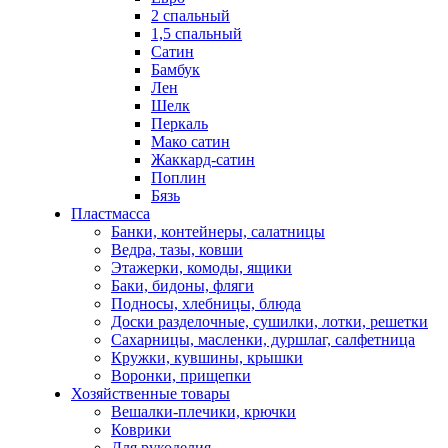
2 спальный
1,5 спальный
Сатин
Бамбук
Лен
Шелк
Перкаль
Мако сатин
Жаккард-сатин
Поплин
Бязь
Пластмасса
Банки, контейнеры, салатницы
Ведра, тазы, ковши
Этажерки, комоды, ящики
Баки, бидоны, фляги
Подносы, хлебницы, блюда
Доски разделочные, сушилки, лотки, решетки
Сахарницы, масленки, дуршлаг, салфетница
Кружки, кувшины, крышки
Воронки, прищепки
Хозяйственные товары
Вешалки-плечики, крючки
Коврики
Для рукоделия