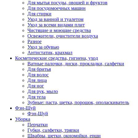
Для мытья посуды, овощей и фруктов
Для посудомоечных машин
Для стирки
Уход за ванной и туалетом
Уход за всеми видами плит
Чистящие и моющие средства
Освежители, очистители воздуха
Разное
Уход за обувью
Антистатик, крахмал
Косметические средства, гигиена, уход
Ватные палочки, диски, прокладки, салфетки
Для бритья
Для волос
Для лица
Для ног
Для рук, мыло
Для тела
Зубные: паста, щетка, порошок, ополаскиватель
Фэн-Шуй
Фэн-Шуй
Уборка
Перчатки
Губки, салфетки, тряпки
Швабры, щетки, окномойки, ерши