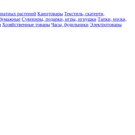
мнатных растений
Канцтовары
Текстиль, скатерти,
а бумажные
Сувениры, подарки, игры, игрушки
Тапки, носки,
а
Хозяйственные товары
Часы, будильники
Электротовары