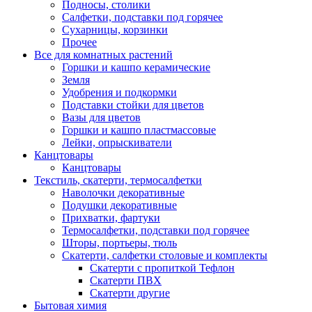
Подносы, столики
Салфетки, подставки под горячее
Сухарницы, корзинки
Прочее
Все для комнатных растений
Горшки и кашпо керамические
Земля
Удобрения и подкормки
Подставки стойки для цветов
Вазы для цветов
Горшки и кашпо пластмассовые
Лейки, опрыскиватели
Канцтовары
Канцтовары
Текстиль, скатерти, термосалфетки
Наволочки декоративные
Подушки декоративные
Прихватки, фартуки
Термосалфетки, подставки под горячее
Шторы, портьеры, тюль
Скатерти, салфетки столовые и комплекты
Скатерти с пропиткой Тефлон
Скатерти ПВХ
Скатерти другие
Бытовая химия