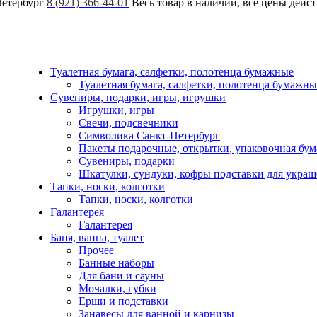
Петербург
8 (921) 366-44-01
Весь товар в наличии, все цены дейс
Туалетная бумага, салфетки, полотенца бумажные
Туалетная бумага, салфетки, полотенца бумажны
Сувениры, подарки, игры, игрушки
Игрушки, игры
Свечи, подсвечники
Символика Санкт-Петербург
Пакеты подарочные, открытки, упаковочная бум
Сувениры, подарки
Шкатулки, сундуки, кофры подставки для укра
Тапки, носки, колготки
Тапки, носки, колготки
Галантерея
Галантерея
Баня, ванна, туалет
Прочее
Банные наборы
Для бани и сауны
Мочалки, губки
Ерши и подставки
Занавесы для ванной и карнизы