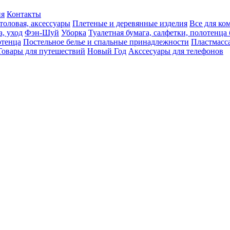
ия
Контакты
толовая, аксессуары
Плетеные и деревянные изделия
Все для ко
а, уход
Фэн-Шуй
Уборка
Туалетная бумага, салфетки, полотенц
тенца
Постельное белье и спальные принадлежности
Пластмасс
Товары для путешествий
Новый Год
Акссесуары для телефонов