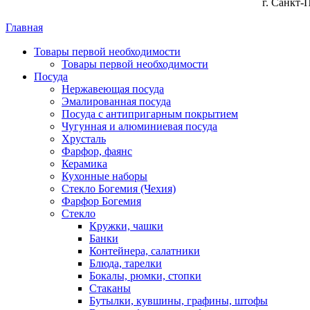
г. Санкт-
Главная
Товары первой необходимости
Товары первой необходимости
Посуда
Нержавеющая посуда
Эмалированная посуда
Посуда с антипригарным покрытием
Чугунная и алюминиевая посуда
Хрусталь
Фарфор, фаянс
Керамика
Кухонные наборы
Стекло Богемия (Чехия)
Фарфор Богемия
Стекло
Кружки, чашки
Банки
Контейнера, салатники
Блюда, тарелки
Бокалы, рюмки, стопки
Стаканы
Бутылки, кувшины, графины, штофы