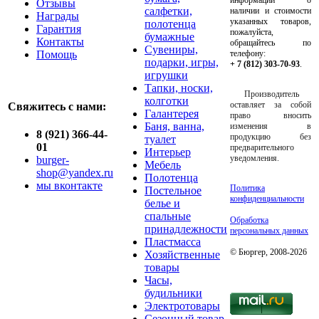
Отзывы
салфетки,
наличии и стоимости
Награды
указанных товаров,
полотенца
Гарантия
пожалуйста,
бумажные
Контакты
обращайтесь по
Сувениры,
Помощь
телефону:
подарки, игры,
+ 7 (812) 303-70-93
.
игрушки
Тапки, носки,
Производитель
колготки
оставляет за собой
Свяжитесь с нами:
Галантерея
право вносить
Баня, ванна,
изменения в
8 (921) 366-44-
продукцию без
туалет
01
предварительного
Интерьер
уведомления.
burger-
Мебель
shop@yandex.ru
Полотенца
мы вконтакте
Политика
Постельное
конфиденциальности
белье и
спальные
Обработка
принадлежности
персональных данных
Пластмасса
© Бюргер, 2008-2026
Хозяйственные
товары
Часы,
будильники
Электротовары
Сезонный товар