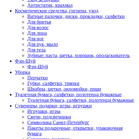
Антистатик, крахмал
Косметические средства, гигиена, уход
Ватные палочки, диски, прокладки, салфетки
Для бритья
Для волос
Для лица
Для ног
Для рук, мыло
Для тела
Зубные: паста, щетка, порошок, ополаскиватель
Фэн-Шуй
Фэн-Шуй
Уборка
Перчатки
Губки, салфетки, тряпки
Швабры, щетки, окномойки, ерши
Туалетная бумага, салфетки, полотенца бумажные
Туалетная бумага, салфетки, полотенца бумажные
Сувениры, подарки, игры, игрушки
Игрушки, игры
Свечи, подсвечники
Символика Санкт-Петербург
Пакеты подарочные, открытки, упаковочная
бумага