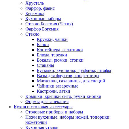
Хрусталь
Фарфор, фаянс
Керамика
Кухонные наборы
Стекло Богемия (Чехия)
Фарфор Богемия
Стекло
Кружки, чашки
Банки
Контейнера, салатники
Блюда, тарелки
Бокалы, рюмки, стопки
Стаканы
Бутылки, кувшины, графины, штофы
Вазы для фруктов, конфетницы
Масленки, сахарницы, для специй
Чайники заварочные
Кастрюли, латки
Крышки, крышки-сито, ручки-кнопки
Формы для запекания
Кухня и столовая, аксессуары
Столовые приборы и наборы
Ножи кухонные, наборы ножей, топорики,
ножеточки
Кухонная утварь