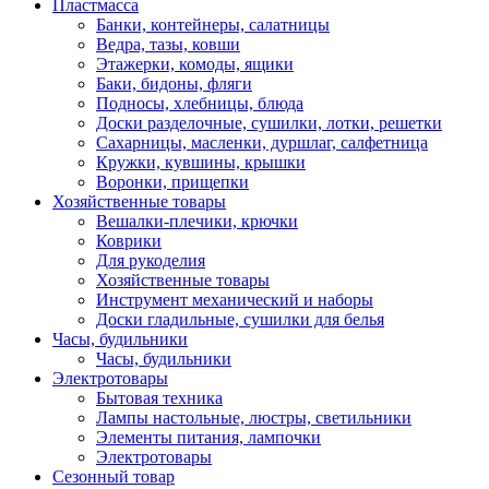
Пластмасса
Банки, контейнеры, салатницы
Ведра, тазы, ковши
Этажерки, комоды, ящики
Баки, бидоны, фляги
Подносы, хлебницы, блюда
Доски разделочные, сушилки, лотки, решетки
Сахарницы, масленки, дуршлаг, салфетница
Кружки, кувшины, крышки
Воронки, прищепки
Хозяйственные товары
Вешалки-плечики, крючки
Коврики
Для рукоделия
Хозяйственные товары
Инструмент механический и наборы
Доски гладильные, сушилки для белья
Часы, будильники
Часы, будильники
Электротовары
Бытовая техника
Лампы настольные, люстры, светильники
Элементы питания, лампочки
Электротовары
Сезонный товар