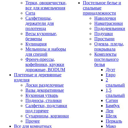
Терки, овощечистки,
Постельное белье и
все для измельчения
спальные
Сита
принадлежности
Салфетницы,
Наволочки
держатели для
Наматрасники
полотенца
Пододеяльники
Весы кухонные,
Подушки
безмены
Простыни
Кулинария
Одеяла, пледы,
Мельницы и наборы
покрывала
для специй
Комплекты
Френч-прессы,
постельного
кофейники, кружки
белья
дорожные, BODUM
Дуэт
Плетеные и деревянные
Евро
изделия
2
Доски разделочные
спальный
Вазы декоративные
1,5
Кухонная утварь
спальный
Подносы, столики
Сатин
Салфетки, подставки
Бамбук
под горячее
Лен
Сухарницы, корзинки
Шелк
Прочее
Перкаль
Все для комнатных
Мако