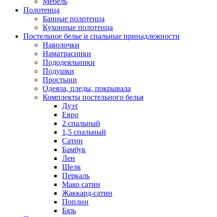
Мебель
Полотенца
Банные полотенца
Кухонные полотенца
Постельное белье и спальные принадлежности
Наволочки
Наматрасники
Пододеяльники
Подушки
Простыни
Одеяла, пледы, покрывала
Комплекты постельного белья
Дуэт
Евро
2 спальный
1,5 спальный
Сатин
Бамбук
Лен
Шелк
Перкаль
Мако сатин
Жаккард-сатин
Поплин
Бязь