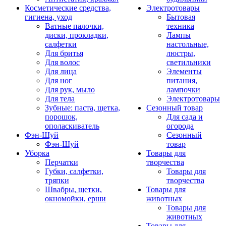
Косметические средства,
Электротовары
гигиена, уход
Бытовая
Ватные палочки,
техника
диски, прокладки,
Лампы
салфетки
настольные,
Для бритья
люстры,
Для волос
светильники
Для лица
Элементы
Для ног
питания,
Для рук, мыло
лампочки
Для тела
Электротовары
Зубные: паста, щетка,
Сезонный товар
порошок,
Для сада и
ополаскиватель
огорода
Фэн-Шуй
Сезонный
Фэн-Шуй
товар
Уборка
Товары для
Перчатки
творчества
Губки, салфетки,
Товары для
тряпки
творчества
Швабры, щетки,
Товары для
окномойки, ерши
животных
Товары для
животных
Товары для