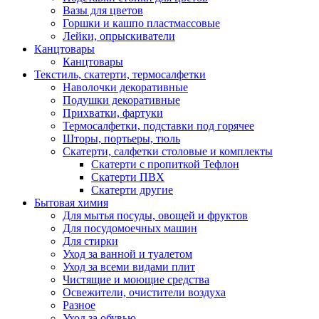
Вазы для цветов
Горшки и кашпо пластмассовые
Лейки, опрыскиватели
Канцтовары
Канцтовары
Текстиль, скатерти, термосалфетки
Наволочки декоративные
Подушки декоративные
Прихватки, фартуки
Термосалфетки, подставки под горячее
Шторы, портьеры, тюль
Скатерти, салфетки столовые и комплекты
Скатерти с пропиткой Тефлон
Скатерти ПВХ
Скатерти другие
Бытовая химия
Для мытья посуды, овощей и фруктов
Для посудомоечных машин
Для стирки
Уход за ванной и туалетом
Уход за всеми видами плит
Чистящие и моющие средства
Освежители, очистители воздуха
Разное
Уход за обувью