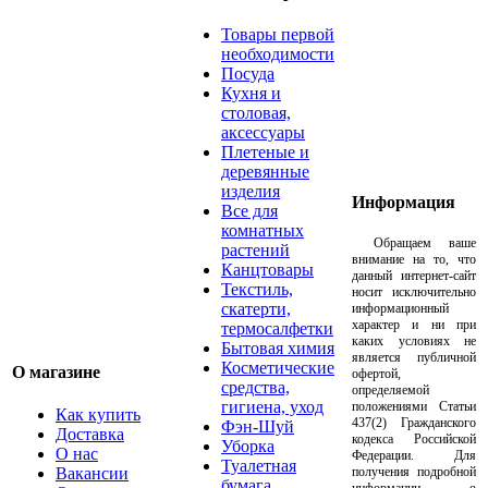
Товары первой
необходимости
Посуда
Кухня и
столовая,
аксессуары
Плетеные и
деревянные
изделия
Информация
Все для
комнатных
Обращаем ваше
растений
внимание на то, что
Канцтовары
данный интернет-сайт
Текстиль,
носит исключительно
скатерти,
информационный
характер и ни при
термосалфетки
каких условиях не
Бытовая химия
является публичной
Косметические
О магазине
офертой,
средства,
определяемой
гигиена, уход
положениями Статьи
Как купить
437(2) Гражданского
Фэн-Шуй
Доставка
кодекса Российской
Уборка
О нас
Федерации. Для
Туалетная
Вакансии
получения подробной
бумага,
информации о