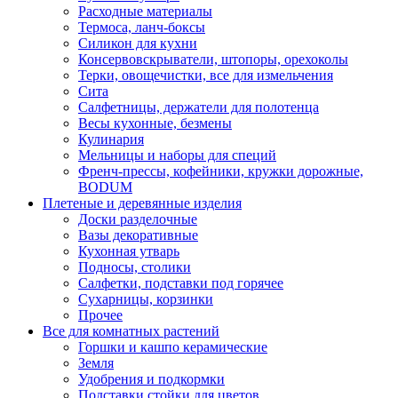
Расходные материалы
Термоса, ланч-боксы
Силикон для кухни
Консервовскрыватели, штопоры, орехоколы
Терки, овощечистки, все для измельчения
Сита
Салфетницы, держатели для полотенца
Весы кухонные, безмены
Кулинария
Мельницы и наборы для специй
Френч-прессы, кофейники, кружки дорожные,
BODUM
Плетеные и деревянные изделия
Доски разделочные
Вазы декоративные
Кухонная утварь
Подносы, столики
Салфетки, подставки под горячее
Сухарницы, корзинки
Прочее
Все для комнатных растений
Горшки и кашпо керамические
Земля
Удобрения и подкормки
Подставки стойки для цветов