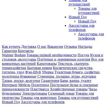
путешествий
Товары для
путешествий
Новый Год
Новый Год
Акссесуары для
телефонов
Акссесуары для
телефонов
Как купить
Доставка
О нас
Вакансии
Отзывы
Награды
Гарантия
Контакты
Walmer
Bodum
Товары первой необходимости
Посуда
Кухня и
столовая, аксессуары
Плетеные и деревянные изделия
Все для
комнатных растений
Канцтовары
Текстиль, скатерти,
термосалфетки
Бытовая химия
Косметические средства,
гигиена, уход
Фэн-Шуй
Уборка
Туалетная бумага, салфетки,
полотенца бумажные
Сувениры, подарки, игры, игрушки
Тапки, носки, колготки
Галантерея
Баня, ванна, туалет
Интерьер
Мебель
Полотенца
Постельное белье и спальные
принадлежности
Пластмасса
Хозяйственные товары
Часы,
будильники
Электротовары
Сезонный товар
Товары для
творчества
Товары для животных
Товары для путешествий
Новый Год
Акссесуары для телефонов