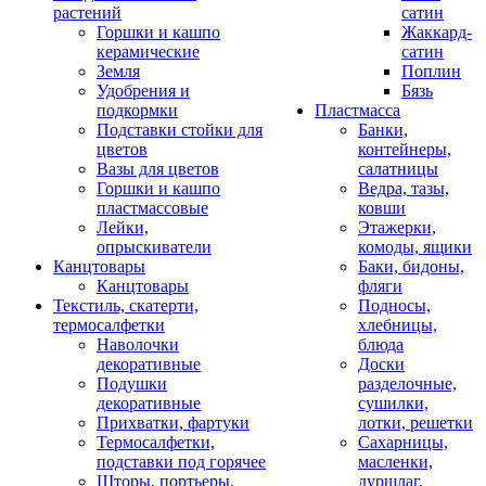
растений
сатин
Горшки и кашпо
Жаккард-
керамические
сатин
Земля
Поплин
Удобрения и
Бязь
подкормки
Пластмасса
Подставки стойки для
Банки,
цветов
контейнеры,
Вазы для цветов
салатницы
Горшки и кашпо
Ведра, тазы,
пластмассовые
ковши
Лейки,
Этажерки,
опрыскиватели
комоды, ящики
Канцтовары
Баки, бидоны,
Канцтовары
фляги
Текстиль, скатерти,
Подносы,
термосалфетки
хлебницы,
Наволочки
блюда
декоративные
Доски
Подушки
разделочные,
декоративные
сушилки,
Прихватки, фартуки
лотки, решетки
Термосалфетки,
Сахарницы,
подставки под горячее
масленки,
Шторы, портьеры,
дуршлаг,