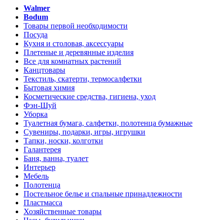
Walmer
Bodum
Товары первой необходимости
Посуда
Кухня и столовая, аксессуары
Плетеные и деревянные изделия
Все для комнатных растений
Канцтовары
Текстиль, скатерти, термосалфетки
Бытовая химия
Косметические средства, гигиена, уход
Фэн-Шуй
Уборка
Туалетная бумага, салфетки, полотенца бумажные
Сувениры, подарки, игры, игрушки
Тапки, носки, колготки
Галантерея
Баня, ванна, туалет
Интерьер
Мебель
Полотенца
Постельное белье и спальные принадлежности
Пластмасса
Хозяйственные товары