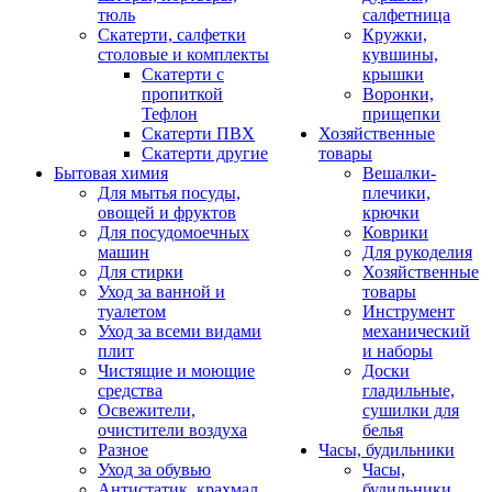
тюль
салфетница
Скатерти, салфетки
Кружки,
столовые и комплекты
кувшины,
Скатерти с
крышки
пропиткой
Воронки,
Тефлон
прищепки
Скатерти ПВХ
Хозяйственные
Скатерти другие
товары
Бытовая химия
Вешалки-
Для мытья посуды,
плечики,
овощей и фруктов
крючки
Для посудомоечных
Коврики
машин
Для рукоделия
Для стирки
Хозяйственные
Уход за ванной и
товары
туалетом
Инструмент
Уход за всеми видами
механический
плит
и наборы
Чистящие и моющие
Доски
средства
гладильные,
Освежители,
сушилки для
очистители воздуха
белья
Разное
Часы, будильники
Уход за обувью
Часы,
Антистатик, крахмал
будильники