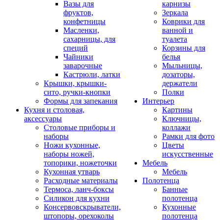
Вазы для
карнизы
фруктов,
Зеркала
конфетницы
Коврики для
Масленки,
ванной и
сахарницы, для
туалета
специй
Корзины для
Чайники
белья
заварочные
Мыльницы,
Кастрюли, латки
дозаторы,
Крышки, крышки-
держатели
сито, ручки-кнопки
Полки
Формы для запекания
Интерьер
Кухня и столовая,
Картины
аксессуары
Ключницы,
Столовые приборы и
коллажи
наборы
Рамки для фото
Ножи кухонные,
Цветы
наборы ножей,
искусственные
топорики, ножеточки
Мебель
Кухонная утварь
Мебель
Расходные материалы
Полотенца
Термоса, ланч-боксы
Банные
Силикон для кухни
полотенца
Консервовскрыватели,
Кухонные
штопоры, орехоколы
полотенца