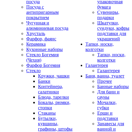
посуда
упаковочная
Посуда с
бумага
антипригарным
Сувениры,
покрытием
подарки
Чугунная и
Шкатулки,
алюминиевая посуда
сундуки, кофры
Хрусталь
подставки для
Фарфор, фаянс
украшений
Керамика
Тапки, носки,
Кухонные наборы
колготки
Стекло Богемия
Тапки, носки,
(Чехия)
колготки
Фарфор Богемия
Галантерея
Стекло
Галантерея
Кружки, чашки
Баня, ванна, туалет
Банки
Прочее
Контейнера,
Банные наборы
салатники
Для бани и
Блюда, тарелки
сауны
Бокалы, рюмки,
Мочалки,
стопки
губки
Стаканы
Ерши и
Бутылки,
подставки
кувшины,
Занавесы для
графины, штофы
ванной и