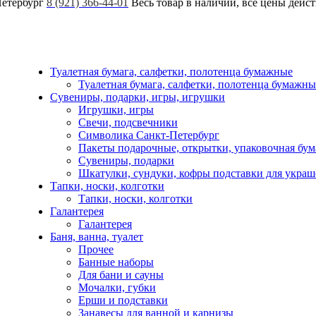
Петербург
8 (921) 366-44-01
Весь товар в наличии, все цены дейс
Туалетная бумага, салфетки, полотенца бумажные
Туалетная бумага, салфетки, полотенца бумажны
Сувениры, подарки, игры, игрушки
Игрушки, игры
Свечи, подсвечники
Символика Санкт-Петербург
Пакеты подарочные, открытки, упаковочная бум
Сувениры, подарки
Шкатулки, сундуки, кофры подставки для укра
Тапки, носки, колготки
Тапки, носки, колготки
Галантерея
Галантерея
Баня, ванна, туалет
Прочее
Банные наборы
Для бани и сауны
Мочалки, губки
Ерши и подставки
Занавесы для ванной и карнизы