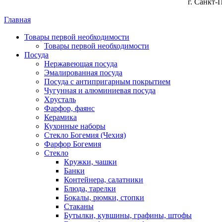
г. Санкт-
Главная
Товары первой необходимости
Товары первой необходимости
Посуда
Нержавеющая посуда
Эмалированная посуда
Посуда с антипригарным покрытием
Чугунная и алюминиевая посуда
Хрусталь
Фарфор, фаянс
Керамика
Кухонные наборы
Стекло Богемия (Чехия)
Фарфор Богемия
Стекло
Кружки, чашки
Банки
Контейнера, салатники
Блюда, тарелки
Бокалы, рюмки, стопки
Стаканы
Бутылки, кувшины, графины, штофы