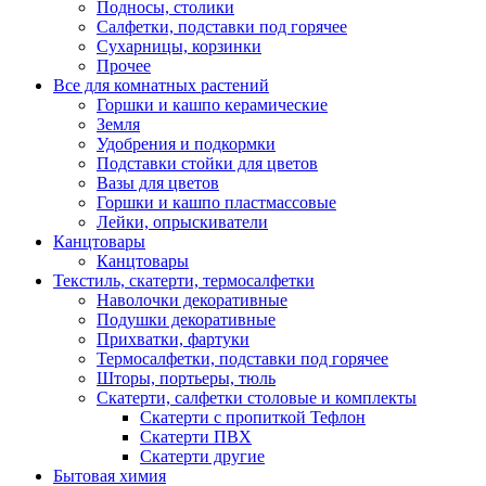
Подносы, столики
Салфетки, подставки под горячее
Сухарницы, корзинки
Прочее
Все для комнатных растений
Горшки и кашпо керамические
Земля
Удобрения и подкормки
Подставки стойки для цветов
Вазы для цветов
Горшки и кашпо пластмассовые
Лейки, опрыскиватели
Канцтовары
Канцтовары
Текстиль, скатерти, термосалфетки
Наволочки декоративные
Подушки декоративные
Прихватки, фартуки
Термосалфетки, подставки под горячее
Шторы, портьеры, тюль
Скатерти, салфетки столовые и комплекты
Скатерти с пропиткой Тефлон
Скатерти ПВХ
Скатерти другие
Бытовая химия