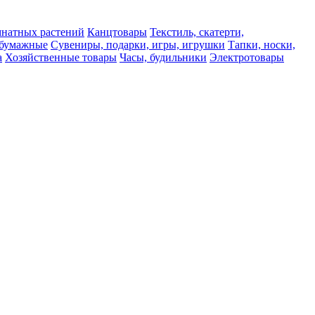
мнатных растений
Канцтовары
Текстиль, скатерти,
а бумажные
Сувениры, подарки, игры, игрушки
Тапки, носки,
а
Хозяйственные товары
Часы, будильники
Электротовары