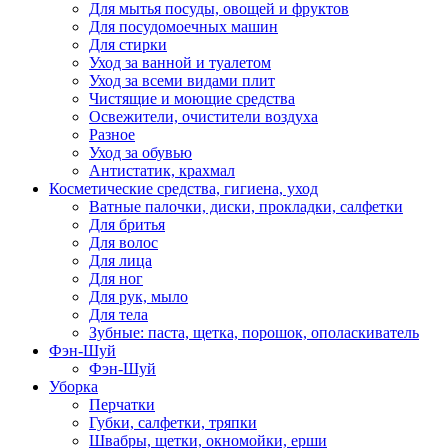
Для мытья посуды, овощей и фруктов
Для посудомоечных машин
Для стирки
Уход за ванной и туалетом
Уход за всеми видами плит
Чистящие и моющие средства
Освежители, очистители воздуха
Разное
Уход за обувью
Антистатик, крахмал
Косметические средства, гигиена, уход
Ватные палочки, диски, прокладки, салфетки
Для бритья
Для волос
Для лица
Для ног
Для рук, мыло
Для тела
Зубные: паста, щетка, порошок, ополаскиватель
Фэн-Шуй
Фэн-Шуй
Уборка
Перчатки
Губки, салфетки, тряпки
Швабры, щетки, окномойки, ерши