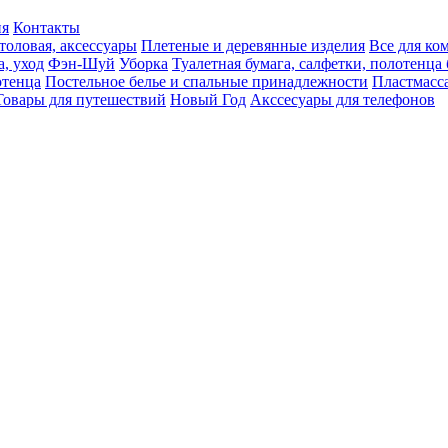
ия
Контакты
толовая, аксессуары
Плетеные и деревянные изделия
Все для ко
а, уход
Фэн-Шуй
Уборка
Туалетная бумага, салфетки, полотенц
тенца
Постельное белье и спальные принадлежности
Пластмасс
Товары для путешествий
Новый Год
Акссесуары для телефонов