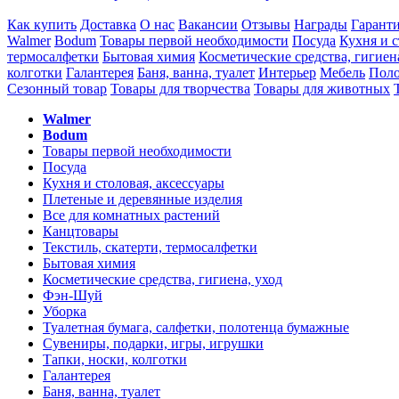
Как купить
Доставка
О нас
Вакансии
Отзывы
Награды
Гарант
Walmer
Bodum
Товары первой необходимости
Посуда
Кухня и с
термосалфетки
Бытовая химия
Косметические средства, гигиен
колготки
Галантерея
Баня, ванна, туалет
Интерьер
Мебель
Поло
Сезонный товар
Товары для творчества
Товары для животных
Walmer
Bodum
Товары первой необходимости
Посуда
Кухня и столовая, аксессуары
Плетеные и деревянные изделия
Все для комнатных растений
Канцтовары
Текстиль, скатерти, термосалфетки
Бытовая химия
Косметические средства, гигиена, уход
Фэн-Шуй
Уборка
Туалетная бумага, салфетки, полотенца бумажные
Сувениры, подарки, игры, игрушки
Тапки, носки, колготки
Галантерея
Баня, ванна, туалет