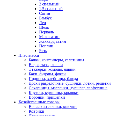
2 спальный
1,5 спальный
Сатин
Бамбук
Лен
Шелк
Перкаль
Мако сатин
Жаккард-сатин
Поплин
Бязь
Пластмасса
Банки, контейнеры, салатницы
Ведра, тазы, ковши
Этажерки, комоды, ящики
Баки, бидоны, фляги
Подносы, хлебницы, блюда
Доски разделочные, сушилки, лотки, решетки
Сахарницы, масленки, дуршлаг, салфетница
Кружки, кувшины, крышки
Воронки, прищепки
Хозяйственные товары
Вешалки-плечики, крючки
Коврики
Для рукоделия