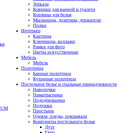
Зеркала
Коврики для ванной и туалета
Корзины для белья
Мыльницы, дозаторы, держатели
Полки
Интерьер
Картины
Ключницы, коллажи
чки
Рамки для фото
Цветы искусственные
Мебель
Мебель
Полотенца
Банные полотенца
Кухонные полотенца
Постельное белье и спальные принадлежности
Наволочки
Наматрасники
Пододеяльники
Подушки
ODUM
Простыни
Одеяла, пледы, покрывала
Комплекты постельного белья
Дуэт
Евро