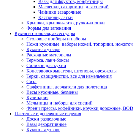
Вазы для фруктов, конфетницы
Масленки, сахарницы, для специй
Чайники заварочные
Кастрюли, латки
Крышки, крышки-сито, ручки-кнопки
Формы для запекания
Кухня и столовая, аксессуары
Столовые приборы и наборы
Ножи кухонные, наборы ножей, топорики, ножето
Кухонная утварь
Расходные материалы
Термоса, ланч-боксы
Силикон для кухни
Консервовскрыватели, штопоры, орехоколы
Терки, овощечистки, все для измельчения
Сита
Салфетницы, держатели для полотенца
Весы кухонные, безмены
Кулинария
Мельницы и наборы для специй
Френч-прессы, кофейники, кружки дорожные, B
Плетеные и деревянные изделия
Доски разделочные
Вазы декоративные
Кухонная утварь