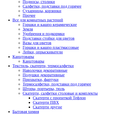
Подносы, столики
Салфетки, подставки под горячее
Сухарницы, корзинки
Прочее
Все для комнатных растений
Горшки и кашпо керамические
Земля
Удобрения и подкормки
Подставки стойки для цветов
Вазы для цветов
Горшки и кашпо пластмассовые
Лейки, опрыскиватели
Канцтовары
Канцтовары
Текстиль, скатерти, термосалфетки
Наволочки декоративные
Подушки декоративные
Прихватки, фартуки
Термосалфетки, подставки под горячее
Шторы, портьеры, тюль
Скатерти, салфетки столовые и комплекты
Скатерти с пропиткой Тефлон
Скатерти ПВХ
Скатерти другие
Бытовая химия