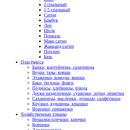
2 спальный
1,5 спальный
Сатин
Бамбук
Лен
Шелк
Перкаль
Мако сатин
Жаккард-сатин
Поплин
Бязь
Пластмасса
Банки, контейнеры, салатницы
Ведра, тазы, ковши
Этажерки, комоды, ящики
Баки, бидоны, фляги
Подносы, хлебницы, блюда
Доски разделочные, сушилки, лотки, решетки
Сахарницы, масленки, дуршлаг, салфетница
Кружки, кувшины, крышки
Воронки, прищепки
Хозяйственные товары
Вешалки-плечики, крючки
Коврики
Для рукоделия