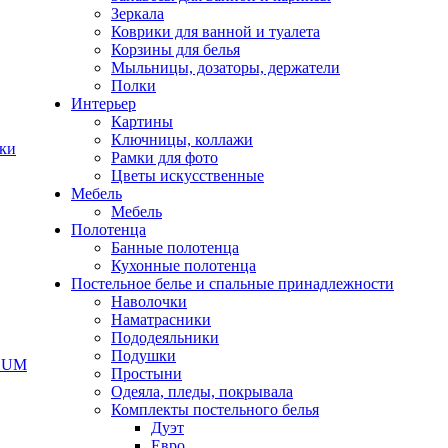
Зеркала
Коврики для ванной и туалета
Корзины для белья
Мыльницы, дозаторы, держатели
Полки
Интерьер
Картины
Ключницы, коллажи
чки
Рамки для фото
Цветы искусственные
Мебель
Мебель
Полотенца
Банные полотенца
Кухонные полотенца
Постельное белье и спальные принадлежности
Наволочки
Наматрасники
Пододеяльники
Подушки
ODUM
Простыни
Одеяла, пледы, покрывала
Комплекты постельного белья
Дуэт
Евро