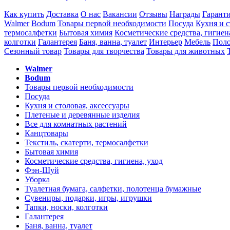
Как купить
Доставка
О нас
Вакансии
Отзывы
Награды
Гарант
Walmer
Bodum
Товары первой необходимости
Посуда
Кухня и с
термосалфетки
Бытовая химия
Косметические средства, гигиен
колготки
Галантерея
Баня, ванна, туалет
Интерьер
Мебель
Поло
Сезонный товар
Товары для творчества
Товары для животных
Walmer
Bodum
Товары первой необходимости
Посуда
Кухня и столовая, аксессуары
Плетеные и деревянные изделия
Все для комнатных растений
Канцтовары
Текстиль, скатерти, термосалфетки
Бытовая химия
Косметические средства, гигиена, уход
Фэн-Шуй
Уборка
Туалетная бумага, салфетки, полотенца бумажные
Сувениры, подарки, игры, игрушки
Тапки, носки, колготки
Галантерея
Баня, ванна, туалет