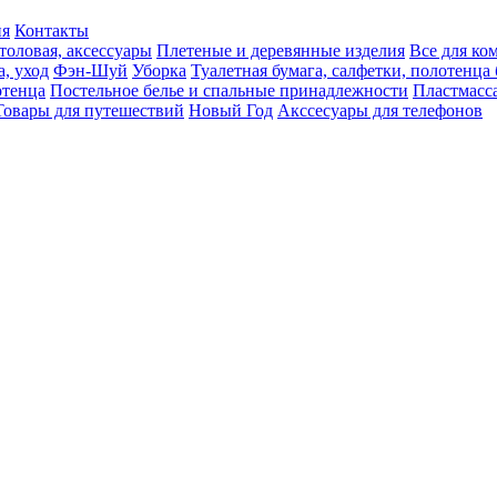
ия
Контакты
толовая, аксессуары
Плетеные и деревянные изделия
Все для ко
а, уход
Фэн-Шуй
Уборка
Туалетная бумага, салфетки, полотенц
тенца
Постельное белье и спальные принадлежности
Пластмасс
Товары для путешествий
Новый Год
Акссесуары для телефонов