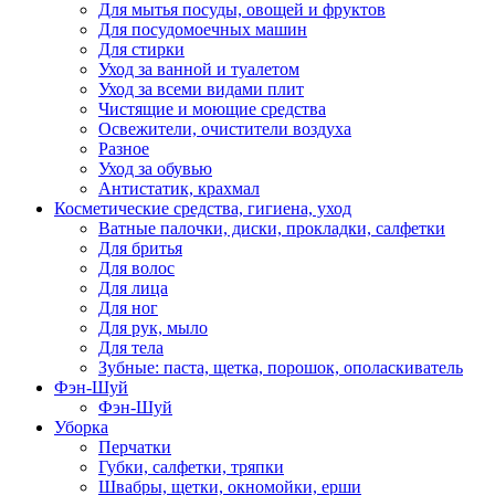
Для мытья посуды, овощей и фруктов
Для посудомоечных машин
Для стирки
Уход за ванной и туалетом
Уход за всеми видами плит
Чистящие и моющие средства
Освежители, очистители воздуха
Разное
Уход за обувью
Антистатик, крахмал
Косметические средства, гигиена, уход
Ватные палочки, диски, прокладки, салфетки
Для бритья
Для волос
Для лица
Для ног
Для рук, мыло
Для тела
Зубные: паста, щетка, порошок, ополаскиватель
Фэн-Шуй
Фэн-Шуй
Уборка
Перчатки
Губки, салфетки, тряпки
Швабры, щетки, окномойки, ерши