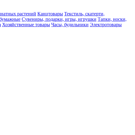
мнатных растений
Канцтовары
Текстиль, скатерти,
а бумажные
Сувениры, подарки, игры, игрушки
Тапки, носки,
а
Хозяйственные товары
Часы, будильники
Электротовары