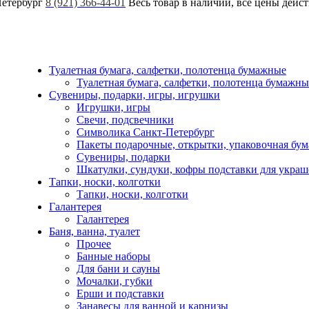
Петербург
8 (921) 366-44-01
Весь товар в наличии, все цены дейс
Туалетная бумага, салфетки, полотенца бумажные
Туалетная бумага, салфетки, полотенца бумажны
Сувениры, подарки, игры, игрушки
Игрушки, игры
Свечи, подсвечники
Символика Санкт-Петербург
Пакеты подарочные, открытки, упаковочная бум
Сувениры, подарки
Шкатулки, сундуки, кофры подставки для укра
Тапки, носки, колготки
Тапки, носки, колготки
Галантерея
Галантерея
Баня, ванна, туалет
Прочее
Банные наборы
Для бани и сауны
Мочалки, губки
Ерши и подставки
Занавесы для ванной и карнизы