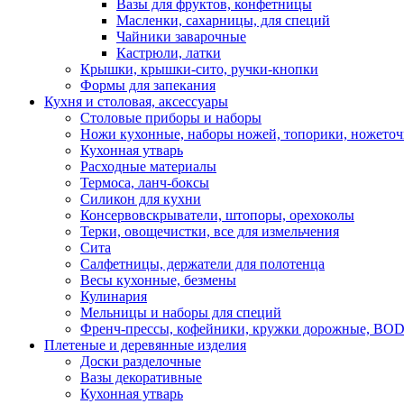
Вазы для фруктов, конфетницы
Масленки, сахарницы, для специй
Чайники заварочные
Кастрюли, латки
Крышки, крышки-сито, ручки-кнопки
Формы для запекания
Кухня и столовая, аксессуары
Столовые приборы и наборы
Ножи кухонные, наборы ножей, топорики, ножето
Кухонная утварь
Расходные материалы
Термоса, ланч-боксы
Силикон для кухни
Консервовскрыватели, штопоры, орехоколы
Терки, овощечистки, все для измельчения
Сита
Салфетницы, держатели для полотенца
Весы кухонные, безмены
Кулинария
Мельницы и наборы для специй
Френч-прессы, кофейники, кружки дорожные, B
Плетеные и деревянные изделия
Доски разделочные
Вазы декоративные
Кухонная утварь