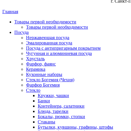
г. Санкт-
Главная
Товары первой необходимости
Товары первой необходимости
Посуда
Нержавеющая посуда
Эмалированная посуда
Посуда с антипригарным покрытием
Чугунная и алюминиевая посуда
Хрусталь
Фарфор, фаянс
Керамика
Кухонные наборы
Стекло Богемия (Чехия)
Фарфор Богемия
Стекло
Кружки, чашки
Банки
Контейнера, салатники
Блюда, тарелки
Бокалы, рюмки, стопки
Стаканы
Бутылки, кувшины, графины, штофы