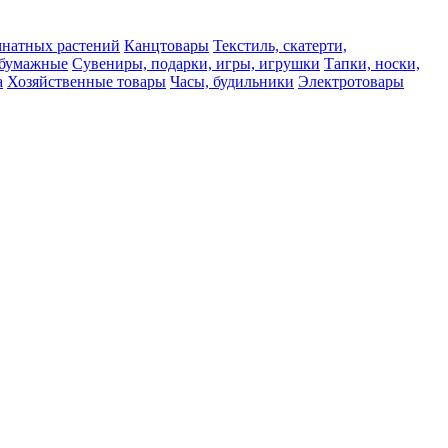
мнатных растений
Канцтовары
Текстиль, скатерти,
а бумажные
Сувениры, подарки, игры, игрушки
Тапки, носки,
а
Хозяйственные товары
Часы, будильники
Электротовары