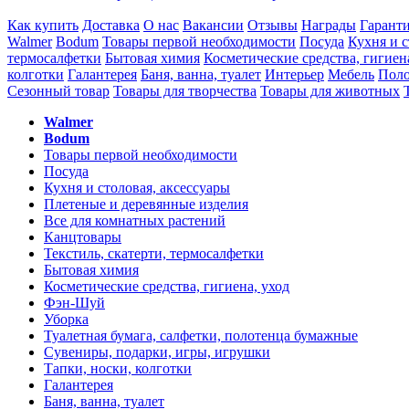
Как купить
Доставка
О нас
Вакансии
Отзывы
Награды
Гарант
Walmer
Bodum
Товары первой необходимости
Посуда
Кухня и с
термосалфетки
Бытовая химия
Косметические средства, гигиен
колготки
Галантерея
Баня, ванна, туалет
Интерьер
Мебель
Поло
Сезонный товар
Товары для творчества
Товары для животных
Walmer
Bodum
Товары первой необходимости
Посуда
Кухня и столовая, аксессуары
Плетеные и деревянные изделия
Все для комнатных растений
Канцтовары
Текстиль, скатерти, термосалфетки
Бытовая химия
Косметические средства, гигиена, уход
Фэн-Шуй
Уборка
Туалетная бумага, салфетки, полотенца бумажные
Сувениры, подарки, игры, игрушки
Тапки, носки, колготки
Галантерея
Баня, ванна, туалет