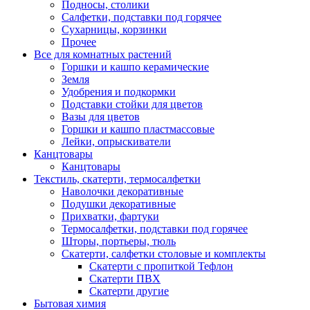
Подносы, столики
Салфетки, подставки под горячее
Сухарницы, корзинки
Прочее
Все для комнатных растений
Горшки и кашпо керамические
Земля
Удобрения и подкормки
Подставки стойки для цветов
Вазы для цветов
Горшки и кашпо пластмассовые
Лейки, опрыскиватели
Канцтовары
Канцтовары
Текстиль, скатерти, термосалфетки
Наволочки декоративные
Подушки декоративные
Прихватки, фартуки
Термосалфетки, подставки под горячее
Шторы, портьеры, тюль
Скатерти, салфетки столовые и комплекты
Скатерти с пропиткой Тефлон
Скатерти ПВХ
Скатерти другие
Бытовая химия