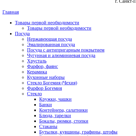
г. Санкт-
Главная
Товары первой необходимости
Товары первой необходимости
Посуда
Нержавеющая посуда
Эмалированная посуда
Посуда с антипригарным покрытием
Чугунная и алюминиевая посуда
Хрусталь
Фарфор, фаянс
Керамика
Кухонные наборы
Стекло Богемия (Чехия)
Фарфор Богемия
Стекло
Кружки, чашки
Банки
Контейнера, салатники
Блюда, тарелки
Бокалы, рюмки, стопки
Стаканы
Бутылки, кувшины, графины, штофы