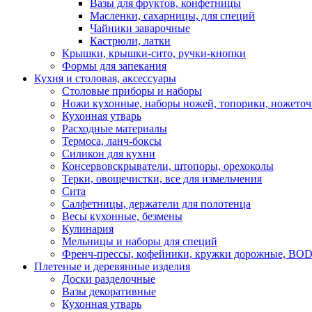
Вазы для фруктов, конфетницы
Масленки, сахарницы, для специй
Чайники заварочные
Кастрюли, латки
Крышки, крышки-сито, ручки-кнопки
Формы для запекания
Кухня и столовая, аксессуары
Столовые приборы и наборы
Ножи кухонные, наборы ножей, топорики, ножето
Кухонная утварь
Расходные материалы
Термоса, ланч-боксы
Силикон для кухни
Консервовскрыватели, штопоры, орехоколы
Терки, овощечистки, все для измельчения
Сита
Салфетницы, держатели для полотенца
Весы кухонные, безмены
Кулинария
Мельницы и наборы для специй
Френч-прессы, кофейники, кружки дорожные, B
Плетеные и деревянные изделия
Доски разделочные
Вазы декоративные
Кухонная утварь