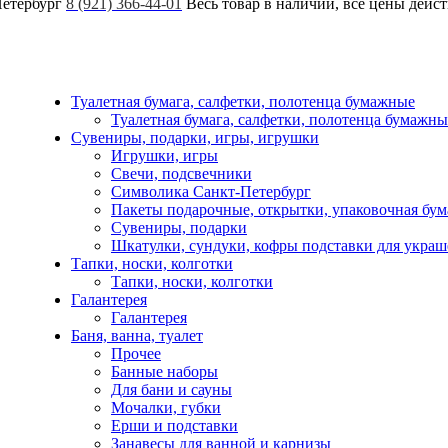
Петербург
8 (921) 366-44-01
Весь товар в наличии, все цены дейс
Туалетная бумага, салфетки, полотенца бумажные
Туалетная бумага, салфетки, полотенца бумажны
Сувениры, подарки, игры, игрушки
Игрушки, игры
Свечи, подсвечники
Символика Санкт-Петербург
Пакеты подарочные, открытки, упаковочная бум
Сувениры, подарки
Шкатулки, сундуки, кофры подставки для укра
Тапки, носки, колготки
Тапки, носки, колготки
Галантерея
Галантерея
Баня, ванна, туалет
Прочее
Банные наборы
Для бани и сауны
Мочалки, губки
Ерши и подставки
Занавесы для ванной и карнизы