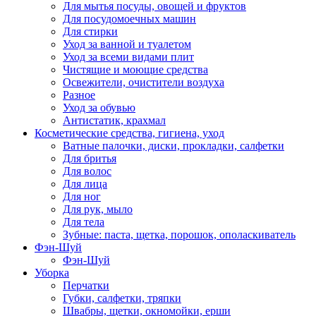
Для мытья посуды, овощей и фруктов
Для посудомоечных машин
Для стирки
Уход за ванной и туалетом
Уход за всеми видами плит
Чистящие и моющие средства
Освежители, очистители воздуха
Разное
Уход за обувью
Антистатик, крахмал
Косметические средства, гигиена, уход
Ватные палочки, диски, прокладки, салфетки
Для бритья
Для волос
Для лица
Для ног
Для рук, мыло
Для тела
Зубные: паста, щетка, порошок, ополаскиватель
Фэн-Шуй
Фэн-Шуй
Уборка
Перчатки
Губки, салфетки, тряпки
Швабры, щетки, окномойки, ерши