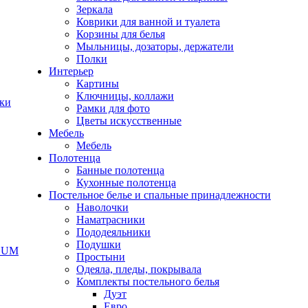
Зеркала
Коврики для ванной и туалета
Корзины для белья
Мыльницы, дозаторы, держатели
Полки
Интерьер
Картины
Ключницы, коллажи
чки
Рамки для фото
Цветы искусственные
Мебель
Мебель
Полотенца
Банные полотенца
Кухонные полотенца
Постельное белье и спальные принадлежности
Наволочки
Наматрасники
Пододеяльники
Подушки
ODUM
Простыни
Одеяла, пледы, покрывала
Комплекты постельного белья
Дуэт
Евро