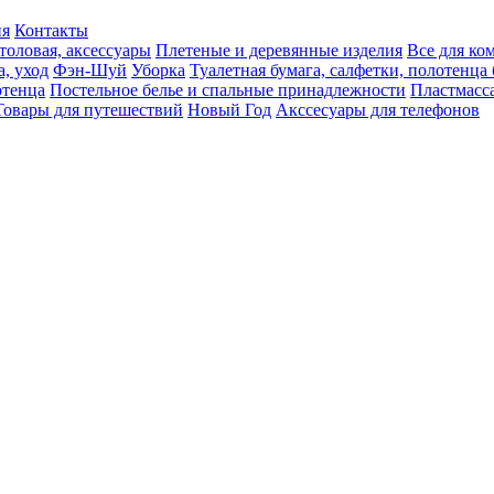
ия
Контакты
толовая, аксессуары
Плетеные и деревянные изделия
Все для ко
а, уход
Фэн-Шуй
Уборка
Туалетная бумага, салфетки, полотенц
тенца
Постельное белье и спальные принадлежности
Пластмасс
Товары для путешествий
Новый Год
Акссесуары для телефонов