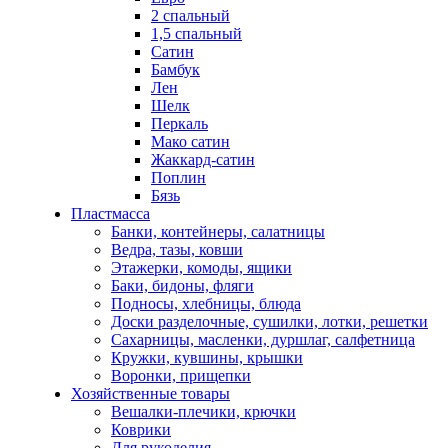
2 спальный
1,5 спальный
Сатин
Бамбук
Лен
Шелк
Перкаль
Мако сатин
Жаккард-сатин
Поплин
Бязь
Пластмасса
Банки, контейнеры, салатницы
Ведра, тазы, ковши
Этажерки, комоды, ящики
Баки, бидоны, фляги
Подносы, хлебницы, блюда
Доски разделочные, сушилки, лотки, решетки
Сахарницы, масленки, дуршлаг, салфетница
Кружки, кувшины, крышки
Воронки, прищепки
Хозяйственные товары
Вешалки-плечики, крючки
Коврики
Для рукоделия