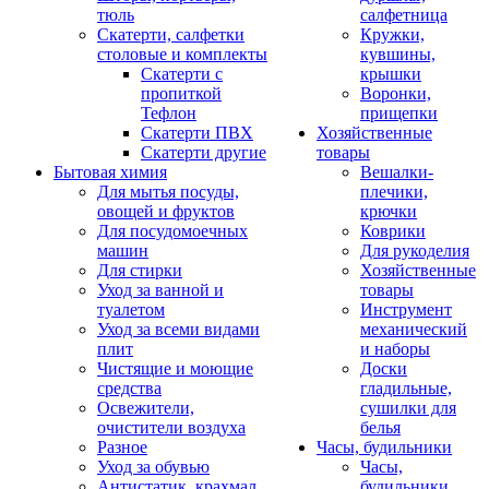
тюль
салфетница
Скатерти, салфетки
Кружки,
столовые и комплекты
кувшины,
Скатерти с
крышки
пропиткой
Воронки,
Тефлон
прищепки
Скатерти ПВХ
Хозяйственные
Скатерти другие
товары
Бытовая химия
Вешалки-
Для мытья посуды,
плечики,
овощей и фруктов
крючки
Для посудомоечных
Коврики
машин
Для рукоделия
Для стирки
Хозяйственные
Уход за ванной и
товары
туалетом
Инструмент
Уход за всеми видами
механический
плит
и наборы
Чистящие и моющие
Доски
средства
гладильные,
Освежители,
сушилки для
очистители воздуха
белья
Разное
Часы, будильники
Уход за обувью
Часы,
Антистатик, крахмал
будильники