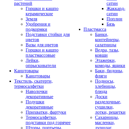
растений
сатин
Горшки и кашпо
Жаккард-
керамические
сатин
Земля
Поплин
Удобрения и
Бязь
подкормки
Пластмасса
Подставки стойки для
Банки,
цветов
контейнеры,
Вазы для цветов
салатницы
Горшки и кашпо
Ведра, тазы,
пластмассовые
ковши
Лейки,
Этажерки,
опрыскиватели
комоды, ящики
Канцтовары
Баки, бидоны,
Канцтовары
фляги
Текстиль, скатерти,
Подносы,
термосалфетки
хлебницы,
Наволочки
блюда
декоративные
Доски
Подушки
разделочные,
декоративные
сушилки,
Прихватки, фартуки
лотки, решетки
Термосалфетки,
Сахарницы,
подставки под горячее
масленки,
Шторы, портьеры,
дуршлаг,