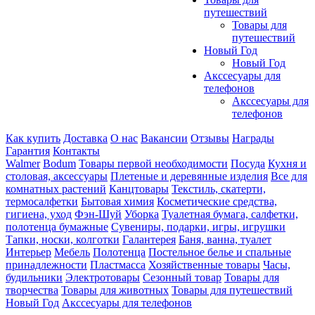
путешествий
Товары для
путешествий
Новый Год
Новый Год
Акссесуары для
телефонов
Акссесуары для
телефонов
Как купить
Доставка
О нас
Вакансии
Отзывы
Награды
Гарантия
Контакты
Walmer
Bodum
Товары первой необходимости
Посуда
Кухня и
столовая, аксессуары
Плетеные и деревянные изделия
Все для
комнатных растений
Канцтовары
Текстиль, скатерти,
термосалфетки
Бытовая химия
Косметические средства,
гигиена, уход
Фэн-Шуй
Уборка
Туалетная бумага, салфетки,
полотенца бумажные
Сувениры, подарки, игры, игрушки
Тапки, носки, колготки
Галантерея
Баня, ванна, туалет
Интерьер
Мебель
Полотенца
Постельное белье и спальные
принадлежности
Пластмасса
Хозяйственные товары
Часы,
будильники
Электротовары
Сезонный товар
Товары для
творчества
Товары для животных
Товары для путешествий
Новый Год
Акссесуары для телефонов