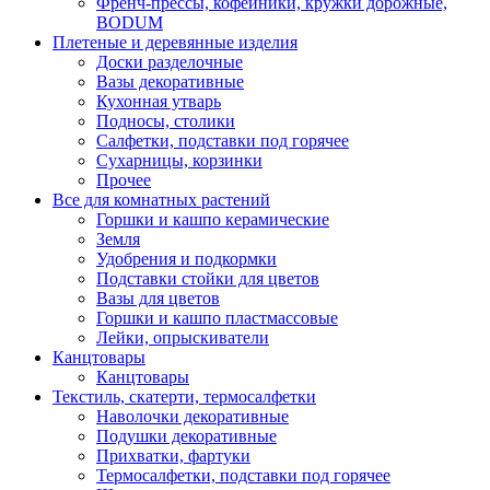
Френч-прессы, кофейники, кружки дорожные,
BODUM
Плетеные и деревянные изделия
Доски разделочные
Вазы декоративные
Кухонная утварь
Подносы, столики
Салфетки, подставки под горячее
Сухарницы, корзинки
Прочее
Все для комнатных растений
Горшки и кашпо керамические
Земля
Удобрения и подкормки
Подставки стойки для цветов
Вазы для цветов
Горшки и кашпо пластмассовые
Лейки, опрыскиватели
Канцтовары
Канцтовары
Текстиль, скатерти, термосалфетки
Наволочки декоративные
Подушки декоративные
Прихватки, фартуки
Термосалфетки, подставки под горячее