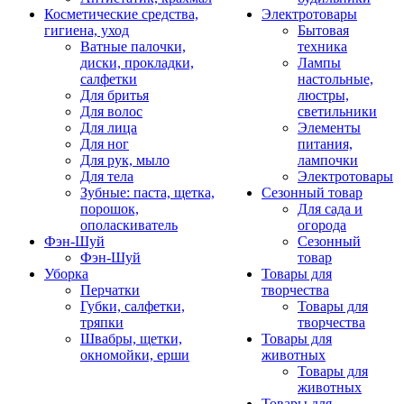
Косметические средства,
Электротовары
гигиена, уход
Бытовая
Ватные палочки,
техника
диски, прокладки,
Лампы
салфетки
настольные,
Для бритья
люстры,
Для волос
светильники
Для лица
Элементы
Для ног
питания,
Для рук, мыло
лампочки
Для тела
Электротовары
Зубные: паста, щетка,
Сезонный товар
порошок,
Для сада и
ополаскиватель
огорода
Фэн-Шуй
Сезонный
Фэн-Шуй
товар
Уборка
Товары для
Перчатки
творчества
Губки, салфетки,
Товары для
тряпки
творчества
Швабры, щетки,
Товары для
окномойки, ерши
животных
Товары для
животных
Товары для