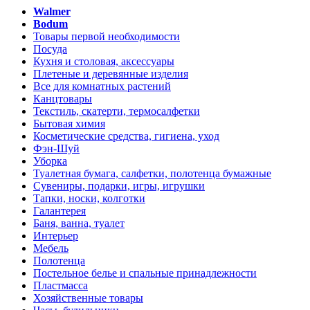
Walmer
Bodum
Товары первой необходимости
Посуда
Кухня и столовая, аксессуары
Плетеные и деревянные изделия
Все для комнатных растений
Канцтовары
Текстиль, скатерти, термосалфетки
Бытовая химия
Косметические средства, гигиена, уход
Фэн-Шуй
Уборка
Туалетная бумага, салфетки, полотенца бумажные
Сувениры, подарки, игры, игрушки
Тапки, носки, колготки
Галантерея
Баня, ванна, туалет
Интерьер
Мебель
Полотенца
Постельное белье и спальные принадлежности
Пластмасса
Хозяйственные товары