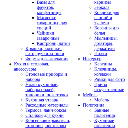
Вазы для
карнизы
фруктов,
Зеркала
конфетницы
Коврики для
Масленки,
ванной и
сахарницы, для
туалета
специй
Корзины для
Чайники
белья
заварочные
Мыльницы,
Кастрюли, латки
дозаторы,
Крышки, крышки-
держатели
сито, ручки-кнопки
Полки
Формы для запекания
Интерьер
Кухня и столовая,
Картины
аксессуары
Ключницы,
Столовые приборы и
коллажи
наборы
Рамки для фото
Ножи кухонные,
Цветы
наборы ножей,
искусственные
топорики, ножеточки
Мебель
Кухонная утварь
Мебель
Расходные материалы
Полотенца
Термоса, ланч-боксы
Банные
Силикон для кухни
полотенца
Консервовскрыватели,
Кухонные
штопоры, орехоколы
полотенца