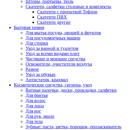
Шторы, портьеры, тюль
Скатерти, салфетки столовые и комплекты
Скатерти с пропиткой Тефлон
Скатерти ПВХ
Скатерти другие
Бытовая химия
Для мытья посуды, овощей и фруктов
Для посудомоечных машин
Для стирки
Уход за ванной и туалетом
Уход за всеми видами плит
Чистящие и моющие средства
Освежители, очистители воздуха
Разное
Уход за обувью
Антистатик, крахмал
Косметические средства, гигиена, уход
Ватные палочки, диски, прокладки, салфетки
Для бритья
Для волос
Для лица
Для ног
Для рук, мыло
Для тела
Зубные: паста, щетка, порошок, ополаскиватель