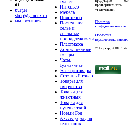
продукцию без
туалет
01
предварительного
Интерьер
уведомления.
burger-
Мебель
shop@yandex.ru
Полотенца
мы вконтакте
Политика
Постельное
конфиденциальности
белье и
спальные
Обработка
принадлежности
персональных данных
Пластмасса
© Бюргер, 2008-2026
Хозяйственные
товары
Часы,
будильники
Электротовары
Сезонный товар
Товары для
творчества
Товары для
животных
Товары для
путешествий
Новый Год
Акссесуары для
телефонов