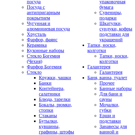
посуда
упаковочная
Посуда с
бумага
антипригарным
Сувениры,
покрытием
подарки
Чугунная и
Шкатулки,
алюминиевая посуда
сундуки, кофры
Хрусталь
подставки для
Фарфор, фаянс
украшений
Керамика
Тапки, носки,
Кухонные наборы
колготки
Стекло Богемия
Тапки, носки,
(Чехия)
колготки
Фарфор Богемия
Галантерея
Стекло
Галантерея
Кружки, чашки
Баня, ванна, туалет
Банки
Прочее
Контейнера,
Банные наборы
салатники
Для бани и
Блюда, тарелки
сауны
Бокалы, рюмки,
Мочалки,
стопки
губки
Стаканы
Ерши и
Бутылки,
подставки
кувшины,
Занавесы для
графины, штофы
ванной и