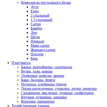
Комплекты постельного белья
Дуэт
Евро
2 спальный
1,5 спальный
Сатин
Бамбук
Лен
Шелк
Перкаль
Мако сатин
Жаккард-сатин
Поплин
Бязь
Пластмасса
Банки, контейнеры, салатницы
Ведра, тазы, ковши
Этажерки, комоды, ящики
Баки, бидоны, фляги
Подносы, хлебницы, блюда
Доски разделочные, сушилки, лотки, решетки
Сахарницы, масленки, дуршлаг, салфетница
Кружки, кувшины, крышки
Воронки, прищепки
Хозяйственные товары