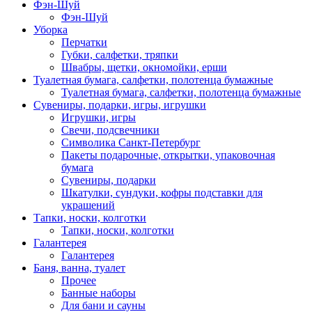
Фэн-Шуй
Фэн-Шуй
Уборка
Перчатки
Губки, салфетки, тряпки
Швабры, щетки, окномойки, ерши
Туалетная бумага, салфетки, полотенца бумажные
Туалетная бумага, салфетки, полотенца бумажные
Сувениры, подарки, игры, игрушки
Игрушки, игры
Свечи, подсвечники
Символика Санкт-Петербург
Пакеты подарочные, открытки, упаковочная
бумага
Сувениры, подарки
Шкатулки, сундуки, кофры подставки для
украшений
Тапки, носки, колготки
Тапки, носки, колготки
Галантерея
Галантерея
Баня, ванна, туалет
Прочее
Банные наборы
Для бани и сауны