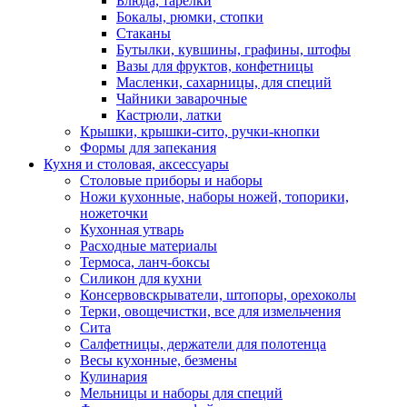
Блюда, тарелки
Бокалы, рюмки, стопки
Стаканы
Бутылки, кувшины, графины, штофы
Вазы для фруктов, конфетницы
Масленки, сахарницы, для специй
Чайники заварочные
Кастрюли, латки
Крышки, крышки-сито, ручки-кнопки
Формы для запекания
Кухня и столовая, аксессуары
Столовые приборы и наборы
Ножи кухонные, наборы ножей, топорики,
ножеточки
Кухонная утварь
Расходные материалы
Термоса, ланч-боксы
Силикон для кухни
Консервовскрыватели, штопоры, орехоколы
Терки, овощечистки, все для измельчения
Сита
Салфетницы, держатели для полотенца
Весы кухонные, безмены
Кулинария
Мельницы и наборы для специй