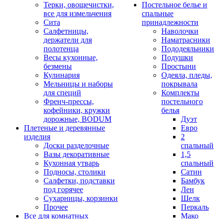
Терки, овощечистки,
Постельное белье и
все для измельчения
спальные
Сита
принадлежности
Салфетницы,
Наволочки
держатели для
Наматрасники
полотенца
Пододеяльники
Весы кухонные,
Подушки
безмены
Простыни
Кулинария
Одеяла, пледы,
Мельницы и наборы
покрывала
для специй
Комплекты
Френч-прессы,
постельного
кофейники, кружки
белья
дорожные, BODUM
Дуэт
Плетеные и деревянные
Евро
изделия
2
Доски разделочные
спальный
Вазы декоративные
1,5
Кухонная утварь
спальный
Подносы, столики
Сатин
Салфетки, подставки
Бамбук
под горячее
Лен
Сухарницы, корзинки
Шелк
Прочее
Перкаль
Все для комнатных
Мако