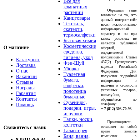
Все для
комнатных
Обращаем ваше
растений
внимание на то, что
Канцтовары
данный интернет-сайт
Текстиль,
носит исключительно
скатерти,
информационный
характер и ни при
термосалфетки
каких условиях не
Бытовая химия
является публичной
Косметические
О магазине
офертой,
средства,
определяемой
гигиена, уход
положениями Статьи
Как купить
437(2) Гражданского
Фэн-Шуй
Доставка
кодекса Российской
Уборка
О нас
Федерации. Для
Туалетная
Вакансии
получения подробной
бумага,
информации о
Отзывы
салфетки,
наличии и стоимости
Награды
указанных товаров,
полотенца
Гарантия
пожалуйста,
бумажные
Контакты
обращайтесь по
Сувениры,
Помощь
телефону:
подарки, игры,
+ 7 (812) 303-70-93
.
игрушки
Тапки, носки,
Производитель
колготки
оставляет за собой
Свяжитесь с нами:
Галантерея
право вносить
Баня, ванна,
изменения в
8 (921) 366-44-