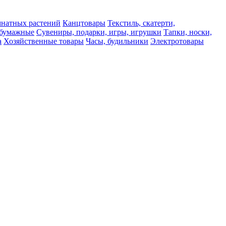
мнатных растений
Канцтовары
Текстиль, скатерти,
а бумажные
Сувениры, подарки, игры, игрушки
Тапки, носки,
а
Хозяйственные товары
Часы, будильники
Электротовары