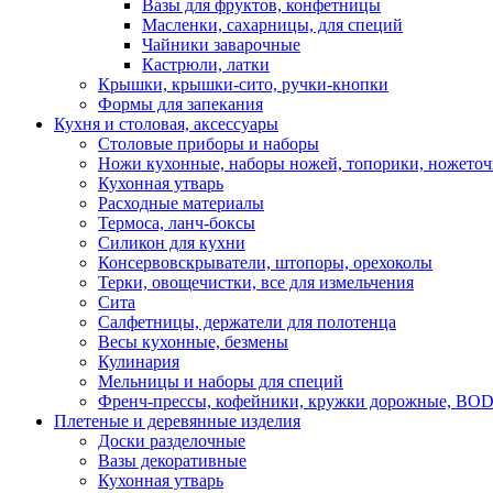
Вазы для фруктов, конфетницы
Масленки, сахарницы, для специй
Чайники заварочные
Кастрюли, латки
Крышки, крышки-сито, ручки-кнопки
Формы для запекания
Кухня и столовая, аксессуары
Столовые приборы и наборы
Ножи кухонные, наборы ножей, топорики, ножето
Кухонная утварь
Расходные материалы
Термоса, ланч-боксы
Силикон для кухни
Консервовскрыватели, штопоры, орехоколы
Терки, овощечистки, все для измельчения
Сита
Салфетницы, держатели для полотенца
Весы кухонные, безмены
Кулинария
Мельницы и наборы для специй
Френч-прессы, кофейники, кружки дорожные, B
Плетеные и деревянные изделия
Доски разделочные
Вазы декоративные
Кухонная утварь