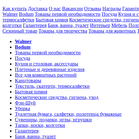
Как купить
Доставка
О нас
Вакансии
Отзывы
Награды
Гарант
Walmer
Bodum
Товары первой необходимости
Посуда
Кухня и с
термосалфетки
Бытовая химия
Косметические средства, гигиен
колготки
Галантерея
Баня, ванна, туалет
Интерьер
Мебель
Поло
Сезонный товар
Товары для творчества
Товары для животных
Walmer
Bodum
Товары первой необходимости
Посуда
Кухня и столовая, аксессуары
Плетеные и деревянные изделия
Все для комнатных растений
Канцтовары
Текстиль, скатерти, термосалфетки
Бытовая химия
Косметические средства, гигиена, уход
Фэн-Шуй
Уборка
Туалетная бумага, салфетки, полотенца бумажные
Сувениры, подарки, игры, игрушки
Тапки, носки, колготки
Галантерея
Баня, ванна, туалет