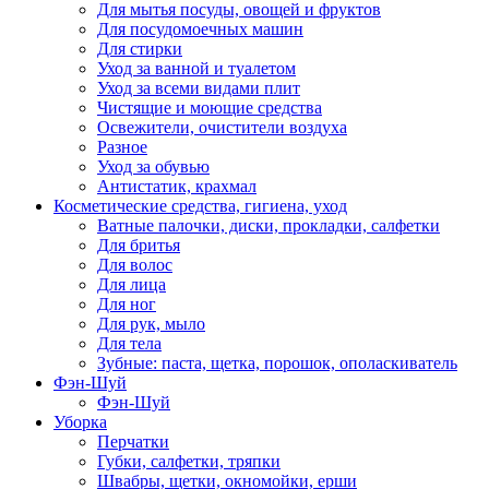
Для мытья посуды, овощей и фруктов
Для посудомоечных машин
Для стирки
Уход за ванной и туалетом
Уход за всеми видами плит
Чистящие и моющие средства
Освежители, очистители воздуха
Разное
Уход за обувью
Антистатик, крахмал
Косметические средства, гигиена, уход
Ватные палочки, диски, прокладки, салфетки
Для бритья
Для волос
Для лица
Для ног
Для рук, мыло
Для тела
Зубные: паста, щетка, порошок, ополаскиватель
Фэн-Шуй
Фэн-Шуй
Уборка
Перчатки
Губки, салфетки, тряпки
Швабры, щетки, окномойки, ерши