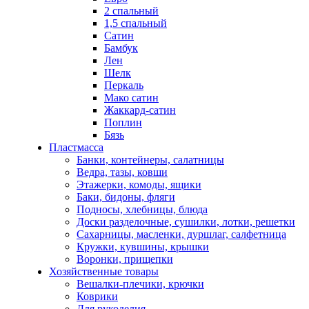
2 спальный
1,5 спальный
Сатин
Бамбук
Лен
Шелк
Перкаль
Мако сатин
Жаккард-сатин
Поплин
Бязь
Пластмасса
Банки, контейнеры, салатницы
Ведра, тазы, ковши
Этажерки, комоды, ящики
Баки, бидоны, фляги
Подносы, хлебницы, блюда
Доски разделочные, сушилки, лотки, решетки
Сахарницы, масленки, дуршлаг, салфетница
Кружки, кувшины, крышки
Воронки, прищепки
Хозяйственные товары
Вешалки-плечики, крючки
Коврики
Для рукоделия