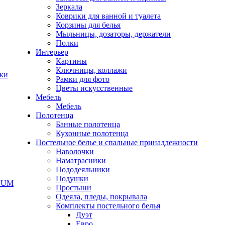
Зеркала
Коврики для ванной и туалета
Корзины для белья
Мыльницы, дозаторы, держатели
Полки
Интерьер
Картины
Ключницы, коллажи
чки
Рамки для фото
Цветы искусственные
Мебель
Мебель
Полотенца
Банные полотенца
Кухонные полотенца
Постельное белье и спальные принадлежности
Наволочки
Наматрасники
Пододеяльники
Подушки
ODUM
Простыни
Одеяла, пледы, покрывала
Комплекты постельного белья
Дуэт
Евро