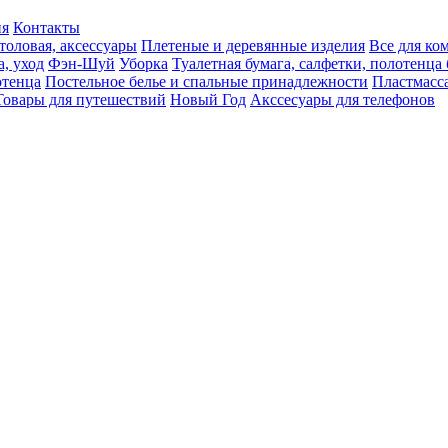
ия
Контакты
толовая, аксессуары
Плетеные и деревянные изделия
Все для ко
а, уход
Фэн-Шуй
Уборка
Туалетная бумага, салфетки, полотенц
тенца
Постельное белье и спальные принадлежности
Пластмасс
Товары для путешествий
Новый Год
Акссесуары для телефонов