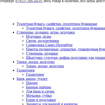
Петербург
8 (921) 366-44-01
Весь товар в наличии, все цены дейс
Туалетная бумага, салфетки, полотенца бумажные
Туалетная бумага, салфетки, полотенца бумажны
Сувениры, подарки, игры, игрушки
Игрушки, игры
Свечи, подсвечники
Символика Санкт-Петербург
Пакеты подарочные, открытки, упаковочная бум
Сувениры, подарки
Шкатулки, сундуки, кофры подставки для укра
Тапки, носки, колготки
Тапки, носки, колготки
Галантерея
Галантерея
Баня, ванна, туалет
Прочее
Банные наборы
Для бани и сауны
Мочалки, губки
Ерши и подставки
Занавесы для ванной и карнизы