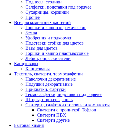
Подносы, столики
Салфетки, подставки под горячее
Сухарницы, корзинки
Прочее
Все для комнатных растений
Горшки и кашпо керамические
Земля
Удобрения и подкормки
Подставки стойки для цветов
Вазы для цветов
Горшки и кашпо пластмассовые
Лейки, опрыскиватели
Канцтовары
Канцтовары
Текстиль, скатерти, термосалфетки
Наволочки декоративные
Подушки декоративные
Прихватки, фартуки
Термосалфетки, подставки под горячее
Шторы, портьеры, тюль
Скатерти, салфетки столовые и комплекты
Скатерти с пропиткой Тефлон
Скатерти ПВХ
Скатерти другие
Бытовая химия