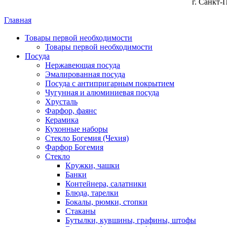
г. Санкт-
Главная
Товары первой необходимости
Товары первой необходимости
Посуда
Нержавеющая посуда
Эмалированная посуда
Посуда с антипригарным покрытием
Чугунная и алюминиевая посуда
Хрусталь
Фарфор, фаянс
Керамика
Кухонные наборы
Стекло Богемия (Чехия)
Фарфор Богемия
Стекло
Кружки, чашки
Банки
Контейнера, салатники
Блюда, тарелки
Бокалы, рюмки, стопки
Стаканы
Бутылки, кувшины, графины, штофы