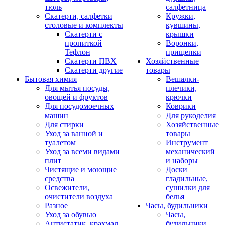
тюль
салфетница
Скатерти, салфетки
Кружки,
столовые и комплекты
кувшины,
Скатерти с
крышки
пропиткой
Воронки,
Тефлон
прищепки
Скатерти ПВХ
Хозяйственные
Скатерти другие
товары
Бытовая химия
Вешалки-
Для мытья посуды,
плечики,
овощей и фруктов
крючки
Для посудомоечных
Коврики
машин
Для рукоделия
Для стирки
Хозяйственные
Уход за ванной и
товары
туалетом
Инструмент
Уход за всеми видами
механический
плит
и наборы
Чистящие и моющие
Доски
средства
гладильные,
Освежители,
сушилки для
очистители воздуха
белья
Разное
Часы, будильники
Уход за обувью
Часы,
Антистатик, крахмал
будильники