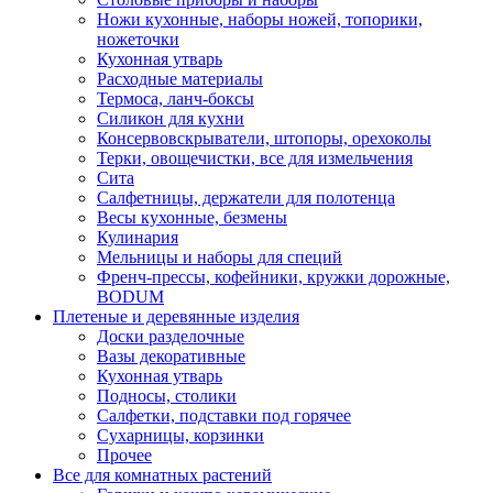
Ножи кухонные, наборы ножей, топорики,
ножеточки
Кухонная утварь
Расходные материалы
Термоса, ланч-боксы
Силикон для кухни
Консервовскрыватели, штопоры, орехоколы
Терки, овощечистки, все для измельчения
Сита
Салфетницы, держатели для полотенца
Весы кухонные, безмены
Кулинария
Мельницы и наборы для специй
Френч-прессы, кофейники, кружки дорожные,
BODUM
Плетеные и деревянные изделия
Доски разделочные
Вазы декоративные
Кухонная утварь
Подносы, столики
Салфетки, подставки под горячее
Сухарницы, корзинки
Прочее
Все для комнатных растений