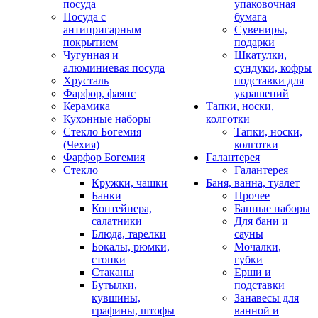
посуда
упаковочная
Посуда с
бумага
антипригарным
Сувениры,
покрытием
подарки
Чугунная и
Шкатулки,
алюминиевая посуда
сундуки, кофры
Хрусталь
подставки для
Фарфор, фаянс
украшений
Керамика
Тапки, носки,
Кухонные наборы
колготки
Стекло Богемия
Тапки, носки,
(Чехия)
колготки
Фарфор Богемия
Галантерея
Стекло
Галантерея
Кружки, чашки
Баня, ванна, туалет
Банки
Прочее
Контейнера,
Банные наборы
салатники
Для бани и
Блюда, тарелки
сауны
Бокалы, рюмки,
Мочалки,
стопки
губки
Стаканы
Ерши и
Бутылки,
подставки
кувшины,
Занавесы для
графины, штофы
ванной и