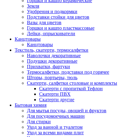
Горшки и кашпо керамические
Земля
Удобрения и подкормки
Подставки стойки для цветов
Вазы для цветов
Горшки и кашпо пластмассовые
Лейки, опрыскиватели
Канцтовары
Канцтовары
Текстиль, скатерти, термосалфетки
Наволочки декоративные
Подушки декоративные
Прихватки, фартуки
Термосалфетки, подставки под горячее
Шторы, портьеры, тюль
Скатерти, салфетки столовые и комплекты
Скатерти с пропиткой Тефлон
Скатерти ПВХ
Скатерти другие
Бытовая химия
Для мытья посуды, овощей и фруктов
Для посудомоечных машин
Для стирки
Уход за ванной и туалетом
Уход за всеми видами плит