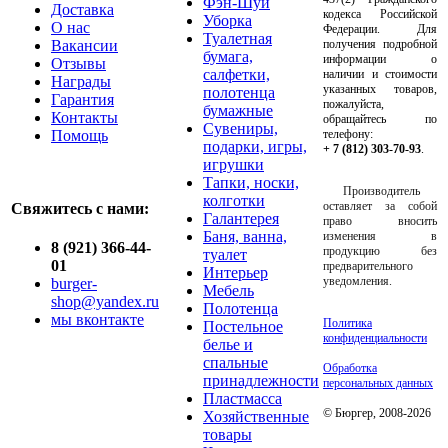
Фэн-Шуй
Доставка
кодекса Российской
Уборка
О нас
Федерации. Для
Туалетная
Вакансии
получения подробной
бумага,
информации о
Отзывы
салфетки,
наличии и стоимости
Награды
указанных товаров,
полотенца
Гарантия
пожалуйста,
бумажные
Контакты
обращайтесь по
Сувениры,
Помощь
телефону:
подарки, игры,
+ 7 (812) 303-70-93
.
игрушки
Тапки, носки,
Производитель
колготки
оставляет за собой
Свяжитесь с нами:
Галантерея
право вносить
Баня, ванна,
изменения в
8 (921) 366-44-
продукцию без
туалет
01
предварительного
Интерьер
уведомления.
burger-
Мебель
shop@yandex.ru
Полотенца
мы вконтакте
Политика
Постельное
конфиденциальности
белье и
спальные
Обработка
принадлежности
персональных данных
Пластмасса
© Бюргер, 2008-2026
Хозяйственные
товары