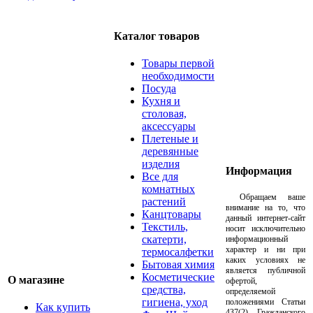
Каталог товаров
Товары первой
необходимости
Посуда
Кухня и
столовая,
аксессуары
Плетеные и
деревянные
изделия
Информация
Все для
комнатных
Обращаем ваше
растений
внимание на то, что
Канцтовары
данный интернет-сайт
Текстиль,
носит исключительно
скатерти,
информационный
характер и ни при
термосалфетки
каких условиях не
Бытовая химия
является публичной
Косметические
О магазине
офертой,
средства,
определяемой
гигиена, уход
положениями Статьи
Как купить
437(2) Гражданского