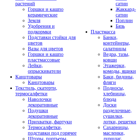
растений
сатин
Горшки и кашпо
Жаккард-
керамические
сатин
Земля
Поплин
Удобрения и
Бязь
подкормки
Пластмасса
Подставки стойки для
Банки,
цветов
контейнеры,
Вазы для цветов
салатницы
Горшки и кашпо
Ведра, тазы,
пластмассовые
ковши
Лейки,
Этажерки,
опрыскиватели
комоды, ящики
Канцтовары
Баки, бидоны,
Канцтовары
фляги
Текстиль, скатерти,
Подносы,
термосалфетки
хлебницы,
Наволочки
блюда
декоративные
Доски
Подушки
разделочные,
декоративные
сушилки,
Прихватки, фартуки
лотки, решетки
Термосалфетки,
Сахарницы,
подставки под горячее
масленки,
Шторы, портьеры,
дуршлаг,