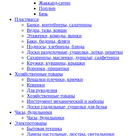
Жаккард-сатин
Поплин
Бязь
Пластмасса
Банки, контейнеры, салатницы
Ведра, тазы, ковши
Этажерки, комоды, ящики
Баки, бидоны, фляги
Подносы, хлебницы, блюда
Доски разделочные, сушилки, лотки, решетки
Сахарницы, масленки, дуршлаг, салфетница
Кружки, кувшины, крышки
Воронки, прищепки
Хозяйственные товары
Вешалки-плечики, крючки
Коврики
Для рукоделия
Хозяйственные товары
Инструмент механический и наборы
Доски гладильные, сушилки для белья
Часы, будильники
Часы, будильники
Электротовары
Бытовая техника
Лампы настольные, люстры, светильники