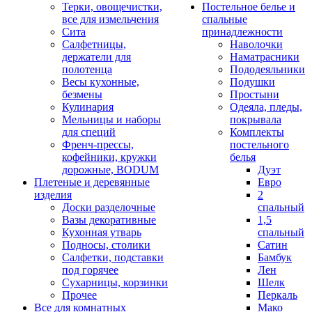
Терки, овощечистки,
Постельное белье и
все для измельчения
спальные
Сита
принадлежности
Салфетницы,
Наволочки
держатели для
Наматрасники
полотенца
Пододеяльники
Весы кухонные,
Подушки
безмены
Простыни
Кулинария
Одеяла, пледы,
Мельницы и наборы
покрывала
для специй
Комплекты
Френч-прессы,
постельного
кофейники, кружки
белья
дорожные, BODUM
Дуэт
Плетеные и деревянные
Евро
изделия
2
Доски разделочные
спальный
Вазы декоративные
1,5
Кухонная утварь
спальный
Подносы, столики
Сатин
Салфетки, подставки
Бамбук
под горячее
Лен
Сухарницы, корзинки
Шелк
Прочее
Перкаль
Все для комнатных
Мако