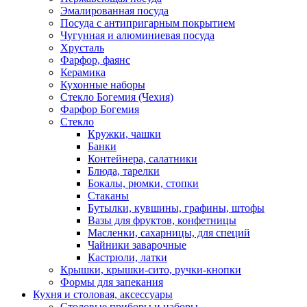
Эмалированная посуда
Посуда с антипригарным покрытием
Чугунная и алюминиевая посуда
Хрусталь
Фарфор, фаянс
Керамика
Кухонные наборы
Стекло Богемия (Чехия)
Фарфор Богемия
Стекло
Кружки, чашки
Банки
Контейнера, салатники
Блюда, тарелки
Бокалы, рюмки, стопки
Стаканы
Бутылки, кувшины, графины, штофы
Вазы для фруктов, конфетницы
Масленки, сахарницы, для специй
Чайники заварочные
Кастрюли, латки
Крышки, крышки-сито, ручки-кнопки
Формы для запекания
Кухня и столовая, аксессуары
Столовые приборы и наборы