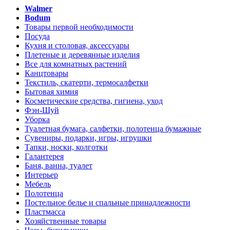
Walmer
Bodum
Товары первой необходимости
Посуда
Кухня и столовая, аксессуары
Плетеные и деревянные изделия
Все для комнатных растений
Канцтовары
Текстиль, скатерти, термосалфетки
Бытовая химия
Косметические средства, гигиена, уход
Фэн-Шуй
Уборка
Туалетная бумага, салфетки, полотенца бумажные
Сувениры, подарки, игры, игрушки
Тапки, носки, колготки
Галантерея
Баня, ванна, туалет
Интерьер
Мебель
Полотенца
Постельное белье и спальные принадлежности
Пластмасса
Хозяйственные товары