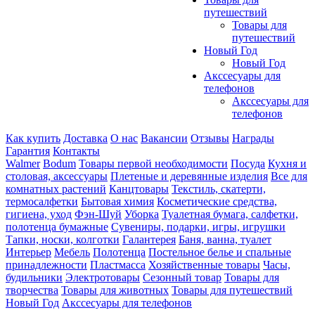
путешествий
Товары для
путешествий
Новый Год
Новый Год
Акссесуары для
телефонов
Акссесуары для
телефонов
Как купить
Доставка
О нас
Вакансии
Отзывы
Награды
Гарантия
Контакты
Walmer
Bodum
Товары первой необходимости
Посуда
Кухня и
столовая, аксессуары
Плетеные и деревянные изделия
Все для
комнатных растений
Канцтовары
Текстиль, скатерти,
термосалфетки
Бытовая химия
Косметические средства,
гигиена, уход
Фэн-Шуй
Уборка
Туалетная бумага, салфетки,
полотенца бумажные
Сувениры, подарки, игры, игрушки
Тапки, носки, колготки
Галантерея
Баня, ванна, туалет
Интерьер
Мебель
Полотенца
Постельное белье и спальные
принадлежности
Пластмасса
Хозяйственные товары
Часы,
будильники
Электротовары
Сезонный товар
Товары для
творчества
Товары для животных
Товары для путешествий
Новый Год
Акссесуары для телефонов