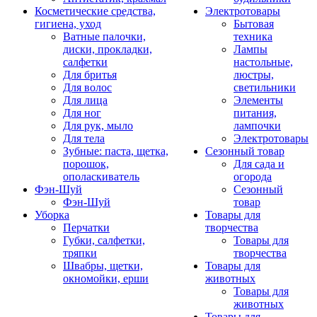
Косметические средства,
Электротовары
гигиена, уход
Бытовая
Ватные палочки,
техника
диски, прокладки,
Лампы
салфетки
настольные,
Для бритья
люстры,
Для волос
светильники
Для лица
Элементы
Для ног
питания,
Для рук, мыло
лампочки
Для тела
Электротовары
Зубные: паста, щетка,
Сезонный товар
порошок,
Для сада и
ополаскиватель
огорода
Фэн-Шуй
Сезонный
Фэн-Шуй
товар
Уборка
Товары для
Перчатки
творчества
Губки, салфетки,
Товары для
тряпки
творчества
Швабры, щетки,
Товары для
окномойки, ерши
животных
Товары для
животных
Товары для