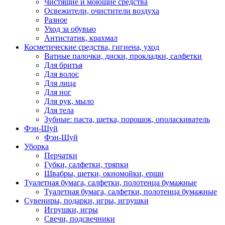
Чистящие и моющие средства
Освежители, очистители воздуха
Разное
Уход за обувью
Антистатик, крахмал
Косметические средства, гигиена, уход
Ватные палочки, диски, прокладки, салфетки
Для бритья
Для волос
Для лица
Для ног
Для рук, мыло
Для тела
Зубные: паста, щетка, порошок, ополаскиватель
Фэн-Шуй
Фэн-Шуй
Уборка
Перчатки
Губки, салфетки, тряпки
Швабры, щетки, окномойки, ерши
Туалетная бумага, салфетки, полотенца бумажные
Туалетная бумага, салфетки, полотенца бумажные
Сувениры, подарки, игры, игрушки
Игрушки, игры
Свечи, подсвечники