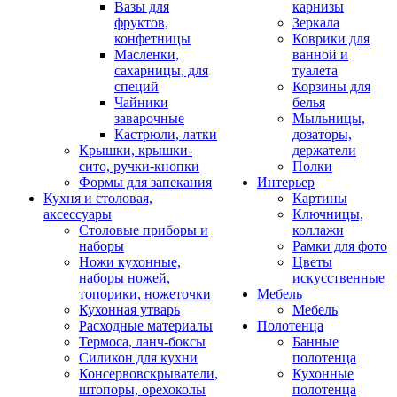
Вазы для
карнизы
фруктов,
Зеркала
конфетницы
Коврики для
Масленки,
ванной и
сахарницы, для
туалета
специй
Корзины для
Чайники
белья
заварочные
Мыльницы,
Кастрюли, латки
дозаторы,
Крышки, крышки-
держатели
сито, ручки-кнопки
Полки
Формы для запекания
Интерьер
Кухня и столовая,
Картины
аксессуары
Ключницы,
Столовые приборы и
коллажи
наборы
Рамки для фото
Ножи кухонные,
Цветы
наборы ножей,
искусственные
топорики, ножеточки
Мебель
Кухонная утварь
Мебель
Расходные материалы
Полотенца
Термоса, ланч-боксы
Банные
Силикон для кухни
полотенца
Консервовскрыватели,
Кухонные
штопоры, орехоколы
полотенца