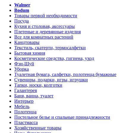
Walmer
Bodum
Товары первой необходимости
Посуда
Кухня и столовая, аксессуары
Плетеные и деревянные изделия
Все для комнатных растений
Канцтовары
Текстиль, скатерти, термосалфетки
Бытовая химия
Косметические средства, гигиена, уход
Фэн-Шуй
Уборка
Туалетная бумага, салфетки, полотенца бумажные
Сувениры, подарки, игры, игрушки
Тапки, носки, колготки
Галантерея
Баня, ванна, туалет
Интерьер
Мебель
Полотенца
Постельное белье и спальные принадлежности
Пластмасса
Хозяйственные товары