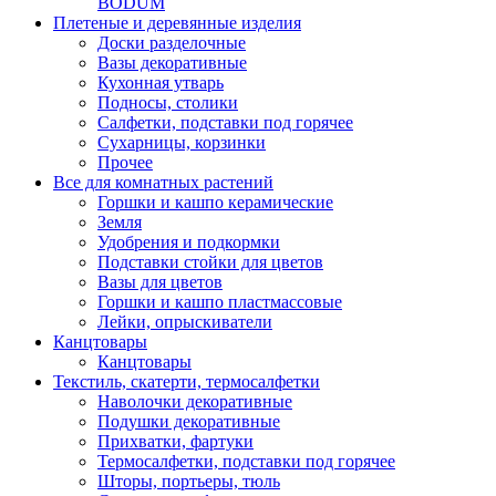
BODUM
Плетеные и деревянные изделия
Доски разделочные
Вазы декоративные
Кухонная утварь
Подносы, столики
Салфетки, подставки под горячее
Сухарницы, корзинки
Прочее
Все для комнатных растений
Горшки и кашпо керамические
Земля
Удобрения и подкормки
Подставки стойки для цветов
Вазы для цветов
Горшки и кашпо пластмассовые
Лейки, опрыскиватели
Канцтовары
Канцтовары
Текстиль, скатерти, термосалфетки
Наволочки декоративные
Подушки декоративные
Прихватки, фартуки
Термосалфетки, подставки под горячее
Шторы, портьеры, тюль