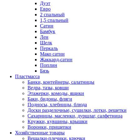
Дуэт
Евро
2 спальный
1,5 спальный
Сатин
Бамбук
Лен
Шелк
Перкаль
Мако сатин
Жаккард-сатин
Поплин
Бязь
Пластмасса
Банки, контейнеры, салатницы
Ведра, тазы, ковши
Этажерки, комоды, ящики
Баки, бидоны, фляги
Подносы, хлебницы, блюда
Доски разделочные, сушилки, лотки, решетки
Сахарницы, масленки, дуршлаг, салфетница
Кружки, кувшины, крышки
Воронки, прищепки
Хозяйственные товары
Вешалки-плечики, крючки