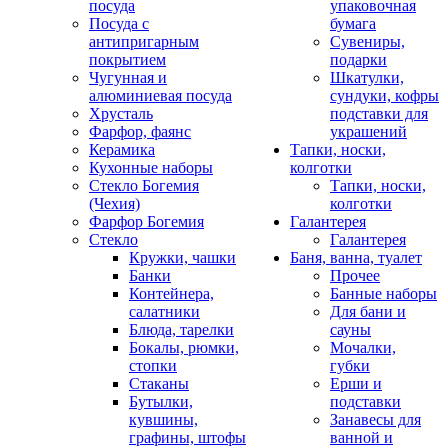
посуда
упаковочная
Посуда с
бумага
антипригарным
Сувениры,
покрытием
подарки
Чугунная и
Шкатулки,
алюминиевая посуда
сундуки, кофры
Хрусталь
подставки для
Фарфор, фаянс
украшений
Керамика
Тапки, носки,
Кухонные наборы
колготки
Стекло Богемия
Тапки, носки,
(Чехия)
колготки
Фарфор Богемия
Галантерея
Стекло
Галантерея
Кружки, чашки
Баня, ванна, туалет
Банки
Прочее
Контейнера,
Банные наборы
салатники
Для бани и
Блюда, тарелки
сауны
Бокалы, рюмки,
Мочалки,
стопки
губки
Стаканы
Ерши и
Бутылки,
подставки
кувшины,
Занавесы для
графины, штофы
ванной и