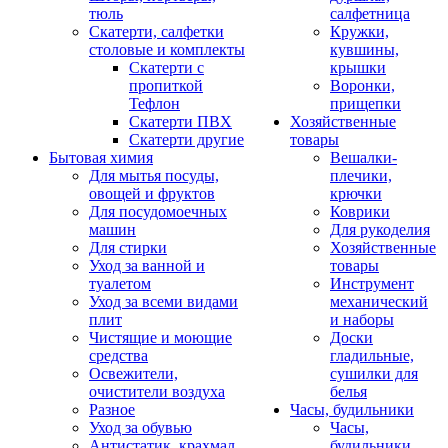
тюль
салфетница
Скатерти, салфетки
Кружки,
столовые и комплекты
кувшины,
Скатерти с
крышки
пропиткой
Воронки,
Тефлон
прищепки
Скатерти ПВХ
Хозяйственные
Скатерти другие
товары
Бытовая химия
Вешалки-
Для мытья посуды,
плечики,
овощей и фруктов
крючки
Для посудомоечных
Коврики
машин
Для рукоделия
Для стирки
Хозяйственные
Уход за ванной и
товары
туалетом
Инструмент
Уход за всеми видами
механический
плит
и наборы
Чистящие и моющие
Доски
средства
гладильные,
Освежители,
сушилки для
очистители воздуха
белья
Разное
Часы, будильники
Уход за обувью
Часы,
Антистатик, крахмал
будильники