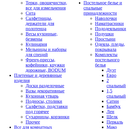
Терки, овощечистки,
Постельное белье и
все для измельчения
спальные
Сита
принадлежности
Салфетницы,
Наволочки
держатели для
Наматрасники
полотенца
Пододеяльники
Весы кухонные,
Подушки
безмены
Простыни
Кулинария
Одеяла, пледы,
Мельницы и наборы
покрывала
для специй
Комплекты
Френч-прессы,
постельного
кофейники, кружки
белья
дорожные, BODUM
Дуэт
Плетеные и деревянные
Евро
изделия
2
Доски разделочные
спальный
Вазы декоративные
1,5
Кухонная утварь
спальный
Подносы, столики
Сатин
Салфетки, подставки
Бамбук
под горячее
Лен
Сухарницы, корзинки
Шелк
Прочее
Перкаль
Все для комнатных
Мако