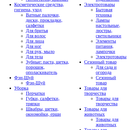
Косметические средства,
Электротовары
гигиена, уход
Бытовая
Ватные палочки,
техника
диски, прокладки,
Лампы
салфетки
настольные,
Для бритья
люстры,
Для волос
светильники
Для лица
Элементы
Для ног
питания,
Для рук, мыло
лампочки
Для тела
Электротовары
Зубные: паста, щетка,
Сезонный товар
порошок,
Для сада и
ополаскиватель
огорода
Фэн-Шуй
Сезонный
Фэн-Шуй
товар
Уборка
Товары для
Перчатки
творчества
Губки, салфетки,
Товары для
тряпки
творчества
Швабры, щетки,
Товары для
окномойки, ерши
животных
Товары для
животных
Товары для