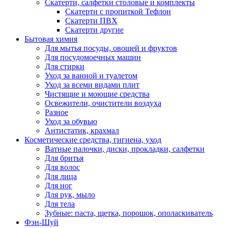
Скатерти, салфетки столовые и комплекты
Скатерти с пропиткой Тефлон
Скатерти ПВХ
Скатерти другие
Бытовая химия
Для мытья посуды, овощей и фруктов
Для посудомоечных машин
Для стирки
Уход за ванной и туалетом
Уход за всеми видами плит
Чистящие и моющие средства
Освежители, очистители воздуха
Разное
Уход за обувью
Антистатик, крахмал
Косметические средства, гигиена, уход
Ватные палочки, диски, прокладки, салфетки
Для бритья
Для волос
Для лица
Для ног
Для рук, мыло
Для тела
Зубные: паста, щетка, порошок, ополаскиватель
Фэн-Шуй