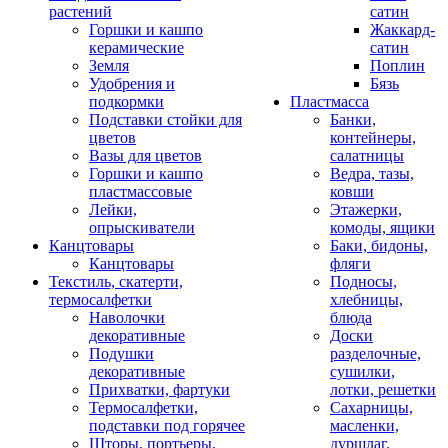
растений
сатин
Горшки и кашпо
Жаккард-
керамические
сатин
Земля
Поплин
Удобрения и
Бязь
подкормки
Пластмасса
Подставки стойки для
Банки,
цветов
контейнеры,
Вазы для цветов
салатницы
Горшки и кашпо
Ведра, тазы,
пластмассовые
ковши
Лейки,
Этажерки,
опрыскиватели
комоды, ящики
Канцтовары
Баки, бидоны,
Канцтовары
фляги
Текстиль, скатерти,
Подносы,
термосалфетки
хлебницы,
Наволочки
блюда
декоративные
Доски
Подушки
разделочные,
декоративные
сушилки,
Прихватки, фартуки
лотки, решетки
Термосалфетки,
Сахарницы,
подставки под горячее
масленки,
Шторы, портьеры,
дуршлаг,