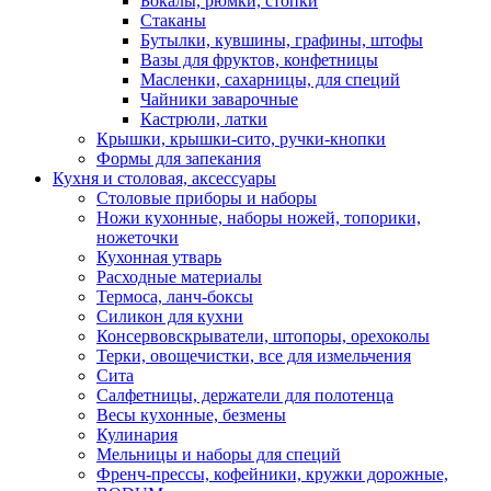
Бокалы, рюмки, стопки
Стаканы
Бутылки, кувшины, графины, штофы
Вазы для фруктов, конфетницы
Масленки, сахарницы, для специй
Чайники заварочные
Кастрюли, латки
Крышки, крышки-сито, ручки-кнопки
Формы для запекания
Кухня и столовая, аксессуары
Столовые приборы и наборы
Ножи кухонные, наборы ножей, топорики,
ножеточки
Кухонная утварь
Расходные материалы
Термоса, ланч-боксы
Силикон для кухни
Консервовскрыватели, штопоры, орехоколы
Терки, овощечистки, все для измельчения
Сита
Салфетницы, держатели для полотенца
Весы кухонные, безмены
Кулинария
Мельницы и наборы для специй
Френч-прессы, кофейники, кружки дорожные,