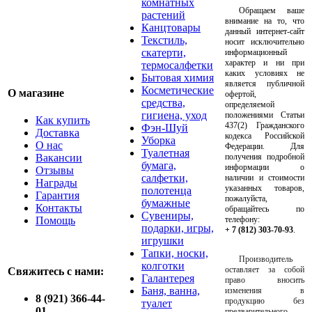
комнатных
Обращаем ваше
растений
внимание на то, что
Канцтовары
данный интернет-сайт
Текстиль,
носит исключительно
скатерти,
информационный
характер и ни при
термосалфетки
каких условиях не
Бытовая химия
является публичной
Косметические
О магазине
офертой,
средства,
определяемой
гигиена, уход
положениями Статьи
Как купить
437(2) Гражданского
Фэн-Шуй
Доставка
кодекса Российской
Уборка
О нас
Федерации. Для
Туалетная
Вакансии
получения подробной
бумага,
информации о
Отзывы
салфетки,
наличии и стоимости
Награды
указанных товаров,
полотенца
Гарантия
пожалуйста,
бумажные
Контакты
обращайтесь по
Сувениры,
Помощь
телефону:
подарки, игры,
+ 7 (812) 303-70-93
.
игрушки
Тапки, носки,
Производитель
колготки
оставляет за собой
Свяжитесь с нами:
Галантерея
право вносить
Баня, ванна,
изменения в
8 (921) 366-44-
продукцию без
туалет
01
предварительного