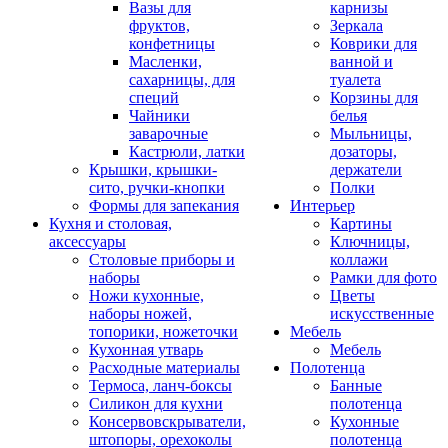
Вазы для
карнизы
фруктов,
Зеркала
конфетницы
Коврики для
Масленки,
ванной и
сахарницы, для
туалета
специй
Корзины для
Чайники
белья
заварочные
Мыльницы,
Кастрюли, латки
дозаторы,
Крышки, крышки-
держатели
сито, ручки-кнопки
Полки
Формы для запекания
Интерьер
Кухня и столовая,
Картины
аксессуары
Ключницы,
Столовые приборы и
коллажи
наборы
Рамки для фото
Ножи кухонные,
Цветы
наборы ножей,
искусственные
топорики, ножеточки
Мебель
Кухонная утварь
Мебель
Расходные материалы
Полотенца
Термоса, ланч-боксы
Банные
Силикон для кухни
полотенца
Консервовскрыватели,
Кухонные
штопоры, орехоколы
полотенца