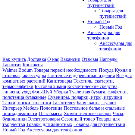
путешествий
Товары для
путешествий
Новый Год
Новый Год
Акссесуары для
телефонов
Акссесуары для
телефонов
Как купить
Доставка
О нас
Вакансии
Отзывы
Награды
Гарантия
Контакты
Walmer
Bodum
Товары первой необходимости
Посуда
Кухня и
столовая, аксессуары
Плетеные и деревянные изделия
Все для
комнатных растений
Канцтовары
Текстиль, скатерти,
термосалфетки
Бытовая химия
Косметические средства,
гигиена, уход
Фэн-Шуй
Уборка
Туалетная бумага, салфетки,
полотенца бумажные
Сувениры, подарки, игры, игрушки
Тапки, носки, колготки
Галантерея
Баня, ванна, туалет
Интерьер
Мебель
Полотенца
Постельное белье и спальные
принадлежности
Пластмасса
Хозяйственные товары
Часы,
будильники
Электротовары
Сезонный товар
Товары для
творчества
Товары для животных
Товары для путешествий
Новый Год
Акссесуары для телефонов