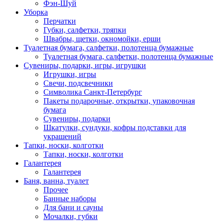
Фэн-Шуй
Уборка
Перчатки
Губки, салфетки, тряпки
Швабры, щетки, окномойки, ерши
Туалетная бумага, салфетки, полотенца бумажные
Туалетная бумага, салфетки, полотенца бумажные
Сувениры, подарки, игры, игрушки
Игрушки, игры
Свечи, подсвечники
Символика Санкт-Петербург
Пакеты подарочные, открытки, упаковочная
бумага
Сувениры, подарки
Шкатулки, сундуки, кофры подставки для
украшений
Тапки, носки, колготки
Тапки, носки, колготки
Галантерея
Галантерея
Баня, ванна, туалет
Прочее
Банные наборы
Для бани и сауны
Мочалки, губки