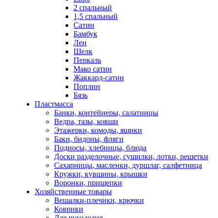
2 спальный
1,5 спальный
Сатин
Бамбук
Лен
Шелк
Перкаль
Мако сатин
Жаккард-сатин
Поплин
Бязь
Пластмасса
Банки, контейнеры, салатницы
Ведра, тазы, ковши
Этажерки, комоды, ящики
Баки, бидоны, фляги
Подносы, хлебницы, блюда
Доски разделочные, сушилки, лотки, решетки
Сахарницы, масленки, дуршлаг, салфетница
Кружки, кувшины, крышки
Воронки, прищепки
Хозяйственные товары
Вешалки-плечики, крючки
Коврики
Для рукоделия