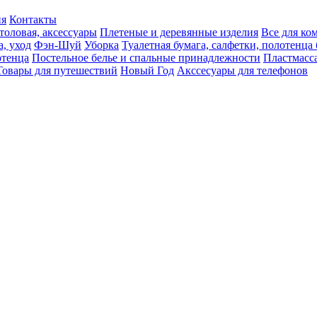
ия
Контакты
толовая, аксессуары
Плетеные и деревянные изделия
Все для ко
а, уход
Фэн-Шуй
Уборка
Туалетная бумага, салфетки, полотенц
тенца
Постельное белье и спальные принадлежности
Пластмасс
Товары для путешествий
Новый Год
Акссесуары для телефонов