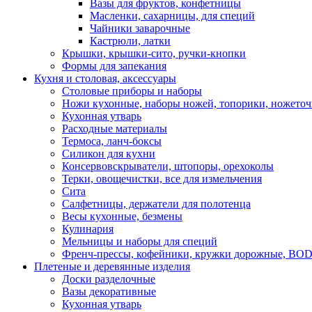
Вазы для фруктов, конфетницы
Масленки, сахарницы, для специй
Чайники заварочные
Кастрюли, латки
Крышки, крышки-сито, ручки-кнопки
Формы для запекания
Кухня и столовая, аксессуары
Столовые приборы и наборы
Ножи кухонные, наборы ножей, топорики, ножето
Кухонная утварь
Расходные материалы
Термоса, ланч-боксы
Силикон для кухни
Консервовскрыватели, штопоры, орехоколы
Терки, овощечистки, все для измельчения
Сита
Салфетницы, держатели для полотенца
Весы кухонные, безмены
Кулинария
Мельницы и наборы для специй
Френч-прессы, кофейники, кружки дорожные, B
Плетеные и деревянные изделия
Доски разделочные
Вазы декоративные
Кухонная утварь