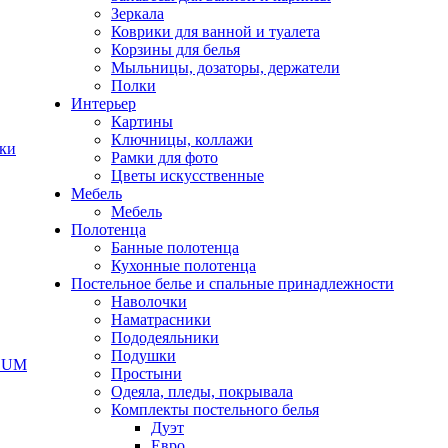
Зеркала
Коврики для ванной и туалета
Корзины для белья
Мыльницы, дозаторы, держатели
Полки
Интерьер
Картины
Ключницы, коллажи
чки
Рамки для фото
Цветы искусственные
Мебель
Мебель
Полотенца
Банные полотенца
Кухонные полотенца
Постельное белье и спальные принадлежности
Наволочки
Наматрасники
Пододеяльники
Подушки
ODUM
Простыни
Одеяла, пледы, покрывала
Комплекты постельного белья
Дуэт
Евро