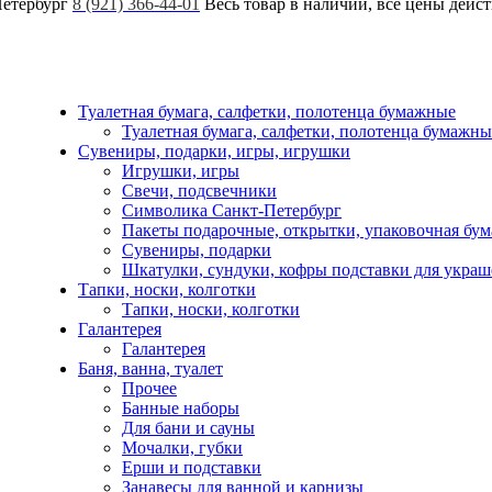
Петербург
8 (921) 366-44-01
Весь товар в наличии, все цены дейс
Туалетная бумага, салфетки, полотенца бумажные
Туалетная бумага, салфетки, полотенца бумажны
Сувениры, подарки, игры, игрушки
Игрушки, игры
Свечи, подсвечники
Символика Санкт-Петербург
Пакеты подарочные, открытки, упаковочная бум
Сувениры, подарки
Шкатулки, сундуки, кофры подставки для укра
Тапки, носки, колготки
Тапки, носки, колготки
Галантерея
Галантерея
Баня, ванна, туалет
Прочее
Банные наборы
Для бани и сауны
Мочалки, губки
Ерши и подставки
Занавесы для ванной и карнизы