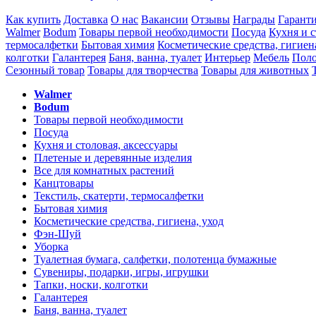
Как купить
Доставка
О нас
Вакансии
Отзывы
Награды
Гарант
Walmer
Bodum
Товары первой необходимости
Посуда
Кухня и с
термосалфетки
Бытовая химия
Косметические средства, гигиен
колготки
Галантерея
Баня, ванна, туалет
Интерьер
Мебель
Поло
Сезонный товар
Товары для творчества
Товары для животных
Walmer
Bodum
Товары первой необходимости
Посуда
Кухня и столовая, аксессуары
Плетеные и деревянные изделия
Все для комнатных растений
Канцтовары
Текстиль, скатерти, термосалфетки
Бытовая химия
Косметические средства, гигиена, уход
Фэн-Шуй
Уборка
Туалетная бумага, салфетки, полотенца бумажные
Сувениры, подарки, игры, игрушки
Тапки, носки, колготки
Галантерея
Баня, ванна, туалет