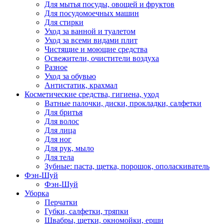
Для мытья посуды, овощей и фруктов
Для посудомоечных машин
Для стирки
Уход за ванной и туалетом
Уход за всеми видами плит
Чистящие и моющие средства
Освежители, очистители воздуха
Разное
Уход за обувью
Антистатик, крахмал
Косметические средства, гигиена, уход
Ватные палочки, диски, прокладки, салфетки
Для бритья
Для волос
Для лица
Для ног
Для рук, мыло
Для тела
Зубные: паста, щетка, порошок, ополаскиватель
Фэн-Шуй
Фэн-Шуй
Уборка
Перчатки
Губки, салфетки, тряпки
Швабры, щетки, окномойки, ерши