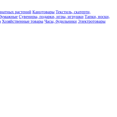
мнатных растений
Канцтовары
Текстиль, скатерти,
а бумажные
Сувениры, подарки, игры, игрушки
Тапки, носки,
а
Хозяйственные товары
Часы, будильники
Электротовары