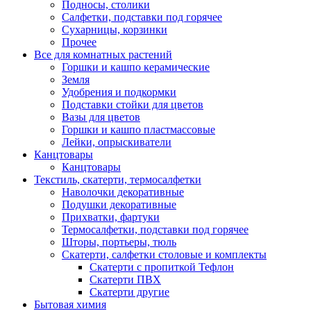
Подносы, столики
Салфетки, подставки под горячее
Сухарницы, корзинки
Прочее
Все для комнатных растений
Горшки и кашпо керамические
Земля
Удобрения и подкормки
Подставки стойки для цветов
Вазы для цветов
Горшки и кашпо пластмассовые
Лейки, опрыскиватели
Канцтовары
Канцтовары
Текстиль, скатерти, термосалфетки
Наволочки декоративные
Подушки декоративные
Прихватки, фартуки
Термосалфетки, подставки под горячее
Шторы, портьеры, тюль
Скатерти, салфетки столовые и комплекты
Скатерти с пропиткой Тефлон
Скатерти ПВХ
Скатерти другие
Бытовая химия