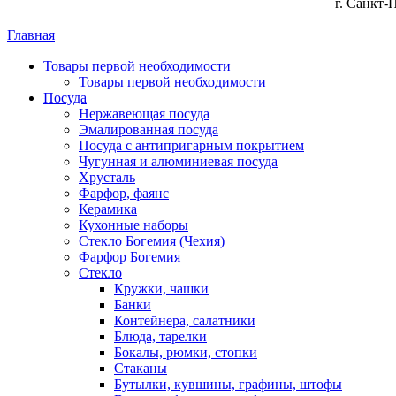
г. Санкт-
Главная
Товары первой необходимости
Товары первой необходимости
Посуда
Нержавеющая посуда
Эмалированная посуда
Посуда с антипригарным покрытием
Чугунная и алюминиевая посуда
Хрусталь
Фарфор, фаянс
Керамика
Кухонные наборы
Стекло Богемия (Чехия)
Фарфор Богемия
Стекло
Кружки, чашки
Банки
Контейнера, салатники
Блюда, тарелки
Бокалы, рюмки, стопки
Стаканы
Бутылки, кувшины, графины, штофы