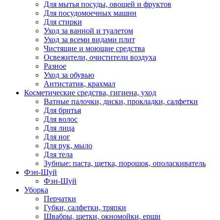
Для мытья посуды, овощей и фруктов
Для посудомоечных машин
Для стирки
Уход за ванной и туалетом
Уход за всеми видами плит
Чистящие и моющие средства
Освежители, очистители воздуха
Разное
Уход за обувью
Антистатик, крахмал
Косметические средства, гигиена, уход
Ватные палочки, диски, прокладки, салфетки
Для бритья
Для волос
Для лица
Для ног
Для рук, мыло
Для тела
Зубные: паста, щетка, порошок, ополаскиватель
Фэн-Шуй
Фэн-Шуй
Уборка
Перчатки
Губки, салфетки, тряпки
Швабры, щетки, окномойки, ерши