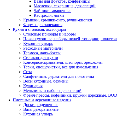
Вазы для фруктов, конфетницы
Масленки, сахарницы, для специй
Чайники заварочные
Кастрюли, латки
Крышки, крышки-сито, ручки-кнопки
Формы для запекания
Кухня и столовая, аксессуары
Столовые приборы и наборы
Ножи кухонные, наборы ножей, топорики, ножето
Кухонная утварь
Расходные материалы
Термоса, ланч-боксы
Силикон для кухни
Консервовскрыватели, штопоры, орехоколы
Терки, овощечистки, все для измельчения
Сита
Салфетницы, держатели для полотенца
Весы кухонные, безмены
Кулинария
Мельницы и наборы для специй
Френч-прессы, кофейники, кружки дорожные, B
Плетеные и деревянные изделия
Доски разделочные
Вазы декоративные
Кухонная утварь