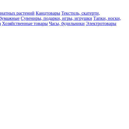
мнатных растений
Канцтовары
Текстиль, скатерти,
а бумажные
Сувениры, подарки, игры, игрушки
Тапки, носки,
а
Хозяйственные товары
Часы, будильники
Электротовары