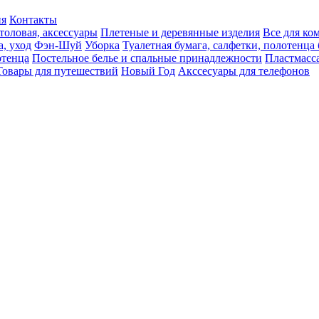
ия
Контакты
толовая, аксессуары
Плетеные и деревянные изделия
Все для ко
а, уход
Фэн-Шуй
Уборка
Туалетная бумага, салфетки, полотенц
тенца
Постельное белье и спальные принадлежности
Пластмасс
Товары для путешествий
Новый Год
Акссесуары для телефонов