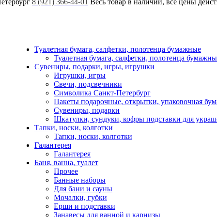
Петербург
8 (921) 366-44-01
Весь товар в наличии, все цены дейс
Туалетная бумага, салфетки, полотенца бумажные
Туалетная бумага, салфетки, полотенца бумажны
Сувениры, подарки, игры, игрушки
Игрушки, игры
Свечи, подсвечники
Символика Санкт-Петербург
Пакеты подарочные, открытки, упаковочная бум
Сувениры, подарки
Шкатулки, сундуки, кофры подставки для укра
Тапки, носки, колготки
Тапки, носки, колготки
Галантерея
Галантерея
Баня, ванна, туалет
Прочее
Банные наборы
Для бани и сауны
Мочалки, губки
Ерши и подставки
Занавесы для ванной и карнизы