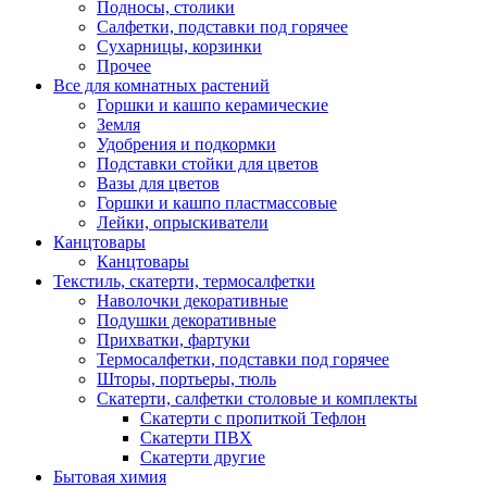
Подносы, столики
Салфетки, подставки под горячее
Сухарницы, корзинки
Прочее
Все для комнатных растений
Горшки и кашпо керамические
Земля
Удобрения и подкормки
Подставки стойки для цветов
Вазы для цветов
Горшки и кашпо пластмассовые
Лейки, опрыскиватели
Канцтовары
Канцтовары
Текстиль, скатерти, термосалфетки
Наволочки декоративные
Подушки декоративные
Прихватки, фартуки
Термосалфетки, подставки под горячее
Шторы, портьеры, тюль
Скатерти, салфетки столовые и комплекты
Скатерти с пропиткой Тефлон
Скатерти ПВХ
Скатерти другие
Бытовая химия