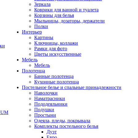
Зеркала
Коврики для ванной и туалета
Корзины для белья
Мыльницы, дозаторы, держатели
Полки
Интерьер
Картины
Ключницы, коллажи
чки
Рамки для фото
Цветы искусственные
Мебель
Мебель
Полотенца
Банные полотенца
Кухонные полотенца
Постельное белье и спальные принадлежности
Наволочки
Наматрасники
Пододеяльники
Подушки
ODUM
Простыни
Одеяла, пледы, покрывала
Комплекты постельного белья
Дуэт
Евро