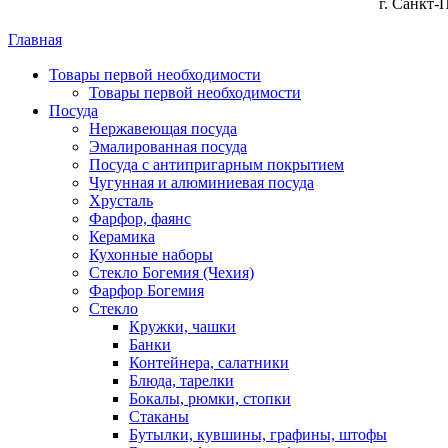
г. Санкт-
Главная
Товары первой необходимости
Товары первой необходимости
Посуда
Нержавеющая посуда
Эмалированная посуда
Посуда с антипригарным покрытием
Чугунная и алюминиевая посуда
Хрусталь
Фарфор, фаянс
Керамика
Кухонные наборы
Стекло Богемия (Чехия)
Фарфор Богемия
Стекло
Кружки, чашки
Банки
Контейнера, салатники
Блюда, тарелки
Бокалы, рюмки, стопки
Стаканы
Бутылки, кувшины, графины, штофы