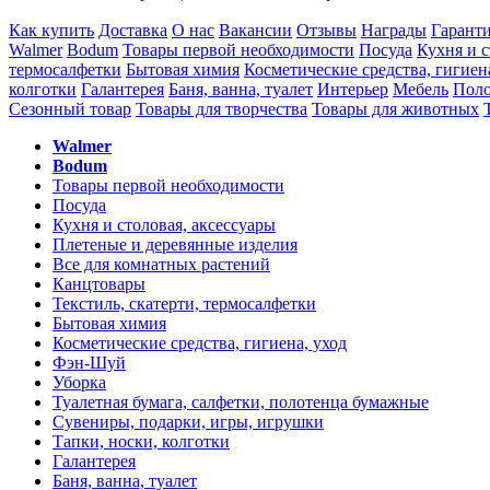
Как купить
Доставка
О нас
Вакансии
Отзывы
Награды
Гарант
Walmer
Bodum
Товары первой необходимости
Посуда
Кухня и с
термосалфетки
Бытовая химия
Косметические средства, гигиен
колготки
Галантерея
Баня, ванна, туалет
Интерьер
Мебель
Поло
Сезонный товар
Товары для творчества
Товары для животных
Walmer
Bodum
Товары первой необходимости
Посуда
Кухня и столовая, аксессуары
Плетеные и деревянные изделия
Все для комнатных растений
Канцтовары
Текстиль, скатерти, термосалфетки
Бытовая химия
Косметические средства, гигиена, уход
Фэн-Шуй
Уборка
Туалетная бумага, салфетки, полотенца бумажные
Сувениры, подарки, игры, игрушки
Тапки, носки, колготки
Галантерея
Баня, ванна, туалет