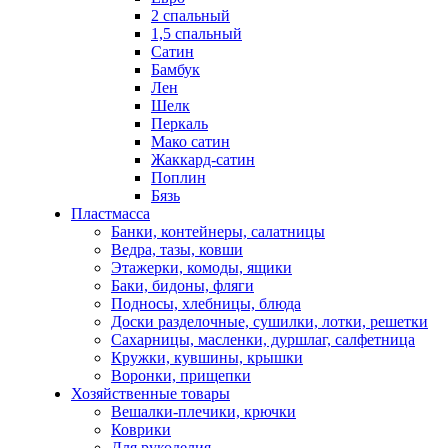
2 спальный
1,5 спальный
Сатин
Бамбук
Лен
Шелк
Перкаль
Мако сатин
Жаккард-сатин
Поплин
Бязь
Пластмасса
Банки, контейнеры, салатницы
Ведра, тазы, ковши
Этажерки, комоды, ящики
Баки, бидоны, фляги
Подносы, хлебницы, блюда
Доски разделочные, сушилки, лотки, решетки
Сахарницы, масленки, дуршлаг, салфетница
Кружки, кувшины, крышки
Воронки, прищепки
Хозяйственные товары
Вешалки-плечики, крючки
Коврики
Для рукоделия