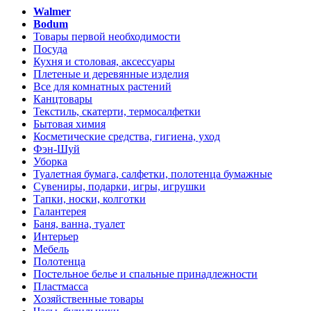
Walmer
Bodum
Товары первой необходимости
Посуда
Кухня и столовая, аксессуары
Плетеные и деревянные изделия
Все для комнатных растений
Канцтовары
Текстиль, скатерти, термосалфетки
Бытовая химия
Косметические средства, гигиена, уход
Фэн-Шуй
Уборка
Туалетная бумага, салфетки, полотенца бумажные
Сувениры, подарки, игры, игрушки
Тапки, носки, колготки
Галантерея
Баня, ванна, туалет
Интерьер
Мебель
Полотенца
Постельное белье и спальные принадлежности
Пластмасса
Хозяйственные товары