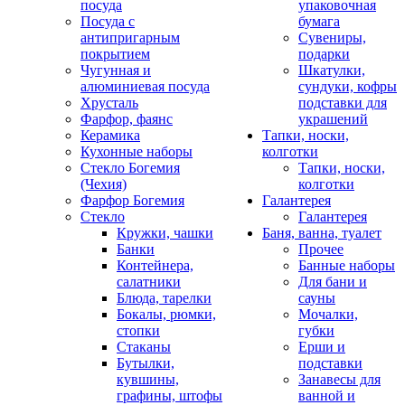
посуда
упаковочная
Посуда с
бумага
антипригарным
Сувениры,
покрытием
подарки
Чугунная и
Шкатулки,
алюминиевая посуда
сундуки, кофры
Хрусталь
подставки для
Фарфор, фаянс
украшений
Керамика
Тапки, носки,
Кухонные наборы
колготки
Стекло Богемия
Тапки, носки,
(Чехия)
колготки
Фарфор Богемия
Галантерея
Стекло
Галантерея
Кружки, чашки
Баня, ванна, туалет
Банки
Прочее
Контейнера,
Банные наборы
салатники
Для бани и
Блюда, тарелки
сауны
Бокалы, рюмки,
Мочалки,
стопки
губки
Стаканы
Ерши и
Бутылки,
подставки
кувшины,
Занавесы для
графины, штофы
ванной и