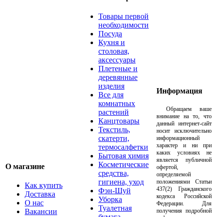
Товары первой
необходимости
Посуда
Кухня и
столовая,
аксессуары
Плетеные и
деревянные
изделия
Информация
Все для
комнатных
Обращаем ваше
растений
внимание на то, что
Канцтовары
данный интернет-сайт
Текстиль,
носит исключительно
скатерти,
информационный
характер и ни при
термосалфетки
каких условиях не
Бытовая химия
является публичной
Косметические
О магазине
офертой,
средства,
определяемой
гигиена, уход
положениями Статьи
Как купить
437(2) Гражданского
Фэн-Шуй
Доставка
кодекса Российской
Уборка
О нас
Федерации. Для
Туалетная
Вакансии
получения подробной
бумага,