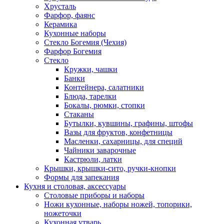
Хрусталь
Фарфор, фаянс
Керамика
Кухонные наборы
Стекло Богемия (Чехия)
Фарфор Богемия
Стекло
Кружки, чашки
Банки
Контейнера, салатники
Блюда, тарелки
Бокалы, рюмки, стопки
Стаканы
Бутылки, кувшины, графины, штофы
Вазы для фруктов, конфетницы
Масленки, сахарницы, для специй
Чайники заварочные
Кастрюли, латки
Крышки, крышки-сито, ручки-кнопки
Формы для запекания
Кухня и столовая, аксессуары
Столовые приборы и наборы
Ножи кухонные, наборы ножей, топорики,
ножеточки
Кухонная утварь