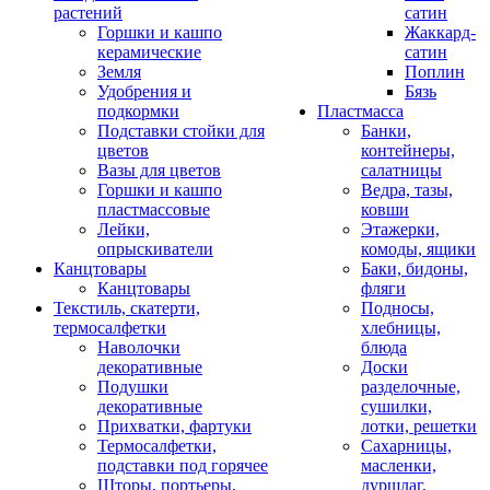
растений
сатин
Горшки и кашпо
Жаккард-
керамические
сатин
Земля
Поплин
Удобрения и
Бязь
подкормки
Пластмасса
Подставки стойки для
Банки,
цветов
контейнеры,
Вазы для цветов
салатницы
Горшки и кашпо
Ведра, тазы,
пластмассовые
ковши
Лейки,
Этажерки,
опрыскиватели
комоды, ящики
Канцтовары
Баки, бидоны,
Канцтовары
фляги
Текстиль, скатерти,
Подносы,
термосалфетки
хлебницы,
Наволочки
блюда
декоративные
Доски
Подушки
разделочные,
декоративные
сушилки,
Прихватки, фартуки
лотки, решетки
Термосалфетки,
Сахарницы,
подставки под горячее
масленки,
Шторы, портьеры,
дуршлаг,