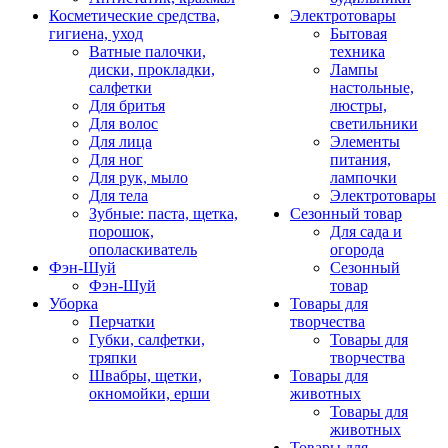
Косметические средства,
Электротовары
гигиена, уход
Бытовая
Ватные палочки,
техника
диски, прокладки,
Лампы
салфетки
настольные,
Для бритья
люстры,
Для волос
светильники
Для лица
Элементы
Для ног
питания,
Для рук, мыло
лампочки
Для тела
Электротовары
Зубные: паста, щетка,
Сезонный товар
порошок,
Для сада и
ополаскиватель
огорода
Фэн-Шуй
Сезонный
Фэн-Шуй
товар
Уборка
Товары для
Перчатки
творчества
Губки, салфетки,
Товары для
тряпки
творчества
Швабры, щетки,
Товары для
окномойки, ерши
животных
Товары для
животных
Товары для