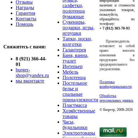
информации о
Отзывы
салфетки,
наличии и стоимости
Награды
указанных товаров,
полотенца
Гарантия
пожалуйста,
бумажные
Контакты
обращайтесь по
Сувениры,
Помощь
телефону:
подарки, игры,
+ 7 (812) 303-70-93
.
игрушки
Тапки, носки,
Производитель
колготки
оставляет за собой
Свяжитесь с нами:
Галантерея
право вносить
Баня, ванна,
изменения в
8 (921) 366-44-
продукцию без
туалет
01
предварительного
Интерьер
уведомления.
burger-
Мебель
shop@yandex.ru
Полотенца
мы вконтакте
Политика
Постельное
конфиденциальности
белье и
спальные
Обработка
принадлежности
персональных данных
Пластмасса
© Бюргер, 2008-2026
Хозяйственные
товары
Часы,
будильники
Электротовары