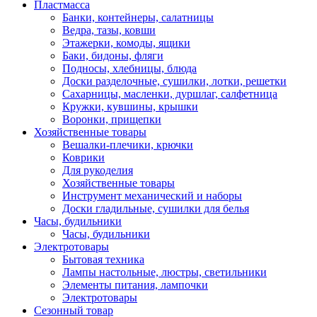
Пластмасса
Банки, контейнеры, салатницы
Ведра, тазы, ковши
Этажерки, комоды, ящики
Баки, бидоны, фляги
Подносы, хлебницы, блюда
Доски разделочные, сушилки, лотки, решетки
Сахарницы, масленки, дуршлаг, салфетница
Кружки, кувшины, крышки
Воронки, прищепки
Хозяйственные товары
Вешалки-плечики, крючки
Коврики
Для рукоделия
Хозяйственные товары
Инструмент механический и наборы
Доски гладильные, сушилки для белья
Часы, будильники
Часы, будильники
Электротовары
Бытовая техника
Лампы настольные, люстры, светильники
Элементы питания, лампочки
Электротовары
Сезонный товар