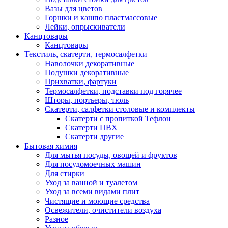
Вазы для цветов
Горшки и кашпо пластмассовые
Лейки, опрыскиватели
Канцтовары
Канцтовары
Текстиль, скатерти, термосалфетки
Наволочки декоративные
Подушки декоративные
Прихватки, фартуки
Термосалфетки, подставки под горячее
Шторы, портьеры, тюль
Скатерти, салфетки столовые и комплекты
Скатерти с пропиткой Тефлон
Скатерти ПВХ
Скатерти другие
Бытовая химия
Для мытья посуды, овощей и фруктов
Для посудомоечных машин
Для стирки
Уход за ванной и туалетом
Уход за всеми видами плит
Чистящие и моющие средства
Освежители, очистители воздуха
Разное