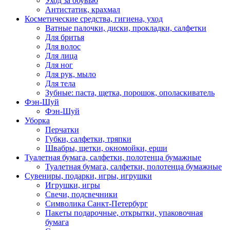
Уход за обувью
Антистатик, крахмал
Косметические средства, гигиена, уход
Ватные палочки, диски, прокладки, салфетки
Для бритья
Для волос
Для лица
Для ног
Для рук, мыло
Для тела
Зубные: паста, щетка, порошок, ополаскиватель
Фэн-Шуй
Фэн-Шуй
Уборка
Перчатки
Губки, салфетки, тряпки
Швабры, щетки, окномойки, ерши
Туалетная бумага, салфетки, полотенца бумажные
Туалетная бумага, салфетки, полотенца бумажные
Сувениры, подарки, игры, игрушки
Игрушки, игры
Свечи, подсвечники
Символика Санкт-Петербург
Пакеты подарочные, открытки, упаковочная
бумага