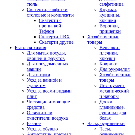
тюль
салфетница
Скатерти, салфетки
Кружки,
столовые и комплекты
кувшины,
Скатерти с
крышки
пропиткой
Воронки,
Тефлон
прищепки
Скатерти ПВХ
Хозяйственные
Скатерти другие
товары
Бытовая химия
Вешалки-
Для мытья посуды,
плечики,
овощей и фруктов
крючки
Для посудомоечных
Коврики
машин
Для рукоделия
Для стирки
Хозяйственные
Уход за ванной и
товары
туалетом
Инструмент
Уход за всеми видами
механический
плит
и наборы
Чистящие и моющие
Доски
средства
гладильные,
Освежители,
сушилки для
очистители воздуха
белья
Разное
Часы, будильники
Уход за обувью
Часы,
Антистатик, крахмал
будильники