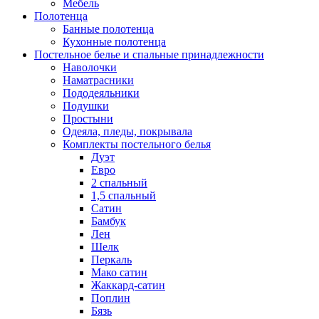
Мебель
Полотенца
Банные полотенца
Кухонные полотенца
Постельное белье и спальные принадлежности
Наволочки
Наматрасники
Пододеяльники
Подушки
Простыни
Одеяла, пледы, покрывала
Комплекты постельного белья
Дуэт
Евро
2 спальный
1,5 спальный
Сатин
Бамбук
Лен
Шелк
Перкаль
Мако сатин
Жаккард-сатин
Поплин
Бязь