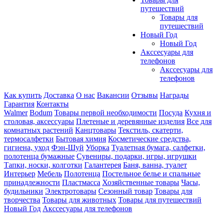
путешествий
Товары для
путешествий
Новый Год
Новый Год
Акссесуары для
телефонов
Акссесуары для
телефонов
Как купить
Доставка
О нас
Вакансии
Отзывы
Награды
Гарантия
Контакты
Walmer
Bodum
Товары первой необходимости
Посуда
Кухня и
столовая, аксессуары
Плетеные и деревянные изделия
Все для
комнатных растений
Канцтовары
Текстиль, скатерти,
термосалфетки
Бытовая химия
Косметические средства,
гигиена, уход
Фэн-Шуй
Уборка
Туалетная бумага, салфетки,
полотенца бумажные
Сувениры, подарки, игры, игрушки
Тапки, носки, колготки
Галантерея
Баня, ванна, туалет
Интерьер
Мебель
Полотенца
Постельное белье и спальные
принадлежности
Пластмасса
Хозяйственные товары
Часы,
будильники
Электротовары
Сезонный товар
Товары для
творчества
Товары для животных
Товары для путешествий
Новый Год
Акссесуары для телефонов