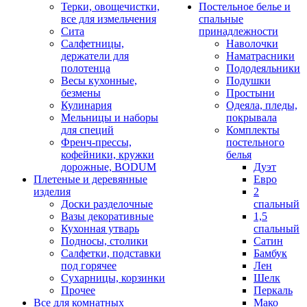
Терки, овощечистки,
Постельное белье и
все для измельчения
спальные
Сита
принадлежности
Салфетницы,
Наволочки
держатели для
Наматрасники
полотенца
Пододеяльники
Весы кухонные,
Подушки
безмены
Простыни
Кулинария
Одеяла, пледы,
Мельницы и наборы
покрывала
для специй
Комплекты
Френч-прессы,
постельного
кофейники, кружки
белья
дорожные, BODUM
Дуэт
Плетеные и деревянные
Евро
изделия
2
Доски разделочные
спальный
Вазы декоративные
1,5
Кухонная утварь
спальный
Подносы, столики
Сатин
Салфетки, подставки
Бамбук
под горячее
Лен
Сухарницы, корзинки
Шелк
Прочее
Перкаль
Все для комнатных
Мако