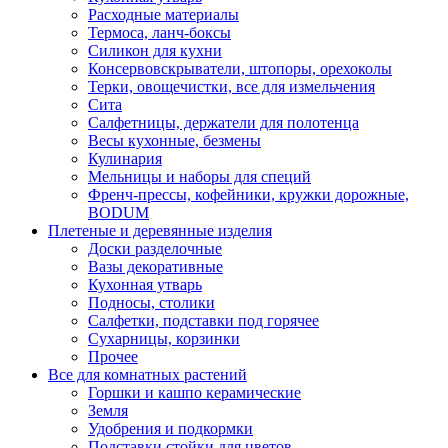
Расходные материалы
Термоса, ланч-боксы
Силикон для кухни
Консервовскрыватели, штопоры, орехоколы
Терки, овощечистки, все для измельчения
Сита
Салфетницы, держатели для полотенца
Весы кухонные, безмены
Кулинария
Мельницы и наборы для специй
Френч-прессы, кофейники, кружки дорожные,
BODUM
Плетеные и деревянные изделия
Доски разделочные
Вазы декоративные
Кухонная утварь
Подносы, столики
Салфетки, подставки под горячее
Сухарницы, корзинки
Прочее
Все для комнатных растений
Горшки и кашпо керамические
Земля
Удобрения и подкормки
Подставки стойки для цветов