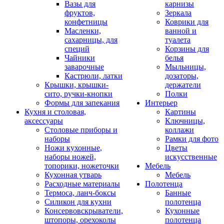
Вазы для
карнизы
фруктов,
Зеркала
конфетницы
Коврики для
Масленки,
ванной и
сахарницы, для
туалета
специй
Корзины для
Чайники
белья
заварочные
Мыльницы,
Кастрюли, латки
дозаторы,
Крышки, крышки-
держатели
сито, ручки-кнопки
Полки
Формы для запекания
Интерьер
Кухня и столовая,
Картины
аксессуары
Ключницы,
Столовые приборы и
коллажи
наборы
Рамки для фото
Ножи кухонные,
Цветы
наборы ножей,
искусственные
топорики, ножеточки
Мебель
Кухонная утварь
Мебель
Расходные материалы
Полотенца
Термоса, ланч-боксы
Банные
Силикон для кухни
полотенца
Консервовскрыватели,
Кухонные
штопоры, орехоколы
полотенца