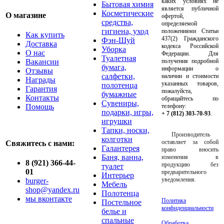
каких условиях не
Бытовая химия
является публичной
Косметические
О магазине
офертой,
средства,
определяемой
гигиена, уход
положениями Статьи
Как купить
437(2) Гражданского
Фэн-Шуй
Доставка
кодекса Российской
Уборка
О нас
Федерации. Для
Туалетная
Вакансии
получения подробной
бумага,
информации о
Отзывы
салфетки,
наличии и стоимости
Награды
указанных товаров,
полотенца
Гарантия
пожалуйста,
бумажные
Контакты
обращайтесь по
Сувениры,
Помощь
телефону:
подарки, игры,
+ 7 (812) 303-70-93
.
игрушки
Тапки, носки,
Производитель
колготки
оставляет за собой
Свяжитесь с нами:
Галантерея
право вносить
Баня, ванна,
изменения в
8 (921) 366-44-
продукцию без
туалет
01
предварительного
Интерьер
уведомления.
burger-
Мебель
shop@yandex.ru
Полотенца
мы вконтакте
Политика
Постельное
конфиденциальности
белье и
спальные
Обработка