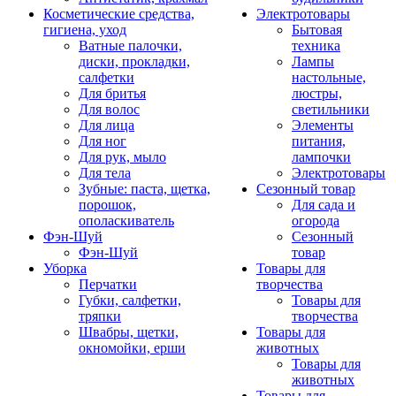
Косметические средства,
Электротовары
гигиена, уход
Бытовая
Ватные палочки,
техника
диски, прокладки,
Лампы
салфетки
настольные,
Для бритья
люстры,
Для волос
светильники
Для лица
Элементы
Для ног
питания,
Для рук, мыло
лампочки
Для тела
Электротовары
Зубные: паста, щетка,
Сезонный товар
порошок,
Для сада и
ополаскиватель
огорода
Фэн-Шуй
Сезонный
Фэн-Шуй
товар
Уборка
Товары для
Перчатки
творчества
Губки, салфетки,
Товары для
тряпки
творчества
Швабры, щетки,
Товары для
окномойки, ерши
животных
Товары для
животных
Товары для