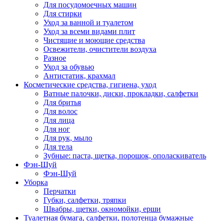
Для посудомоечных машин
Для стирки
Уход за ванной и туалетом
Уход за всеми видами плит
Чистящие и моющие средства
Освежители, очистители воздуха
Разное
Уход за обувью
Антистатик, крахмал
Косметические средства, гигиена, уход
Ватные палочки, диски, прокладки, салфетки
Для бритья
Для волос
Для лица
Для ног
Для рук, мыло
Для тела
Зубные: паста, щетка, порошок, ополаскиватель
Фэн-Шуй
Фэн-Шуй
Уборка
Перчатки
Губки, салфетки, тряпки
Швабры, щетки, окномойки, ерши
Туалетная бумага, салфетки, полотенца бумажные