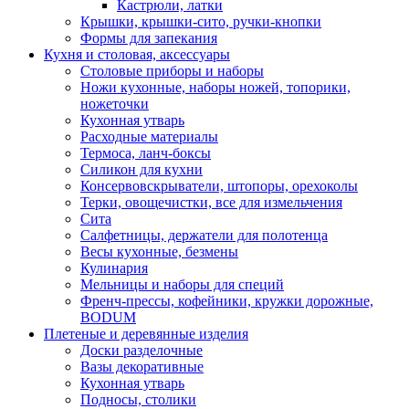
Кастрюли, латки
Крышки, крышки-сито, ручки-кнопки
Формы для запекания
Кухня и столовая, аксессуары
Столовые приборы и наборы
Ножи кухонные, наборы ножей, топорики,
ножеточки
Кухонная утварь
Расходные материалы
Термоса, ланч-боксы
Силикон для кухни
Консервовскрыватели, штопоры, орехоколы
Терки, овощечистки, все для измельчения
Сита
Салфетницы, держатели для полотенца
Весы кухонные, безмены
Кулинария
Мельницы и наборы для специй
Френч-прессы, кофейники, кружки дорожные,
BODUM
Плетеные и деревянные изделия
Доски разделочные
Вазы декоративные
Кухонная утварь
Подносы, столики