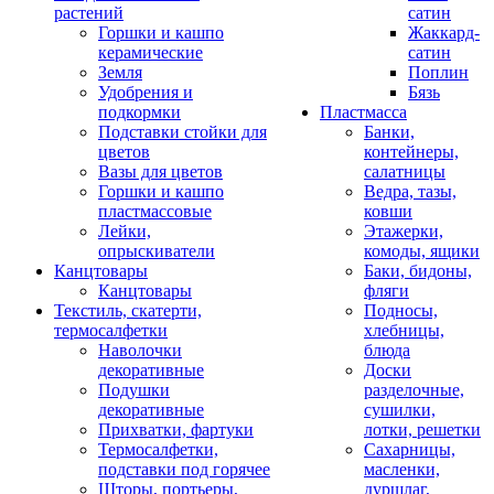
растений
сатин
Горшки и кашпо
Жаккард-
керамические
сатин
Земля
Поплин
Удобрения и
Бязь
подкормки
Пластмасса
Подставки стойки для
Банки,
цветов
контейнеры,
Вазы для цветов
салатницы
Горшки и кашпо
Ведра, тазы,
пластмассовые
ковши
Лейки,
Этажерки,
опрыскиватели
комоды, ящики
Канцтовары
Баки, бидоны,
Канцтовары
фляги
Текстиль, скатерти,
Подносы,
термосалфетки
хлебницы,
Наволочки
блюда
декоративные
Доски
Подушки
разделочные,
декоративные
сушилки,
Прихватки, фартуки
лотки, решетки
Термосалфетки,
Сахарницы,
подставки под горячее
масленки,
Шторы, портьеры,
дуршлаг,