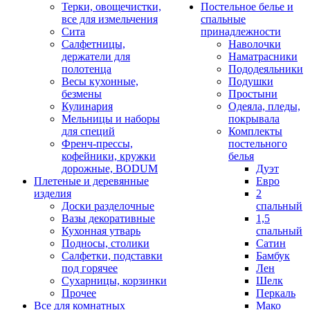
Терки, овощечистки,
Постельное белье и
все для измельчения
спальные
Сита
принадлежности
Салфетницы,
Наволочки
держатели для
Наматрасники
полотенца
Пододеяльники
Весы кухонные,
Подушки
безмены
Простыни
Кулинария
Одеяла, пледы,
Мельницы и наборы
покрывала
для специй
Комплекты
Френч-прессы,
постельного
кофейники, кружки
белья
дорожные, BODUM
Дуэт
Плетеные и деревянные
Евро
изделия
2
Доски разделочные
спальный
Вазы декоративные
1,5
Кухонная утварь
спальный
Подносы, столики
Сатин
Салфетки, подставки
Бамбук
под горячее
Лен
Сухарницы, корзинки
Шелк
Прочее
Перкаль
Все для комнатных
Мако