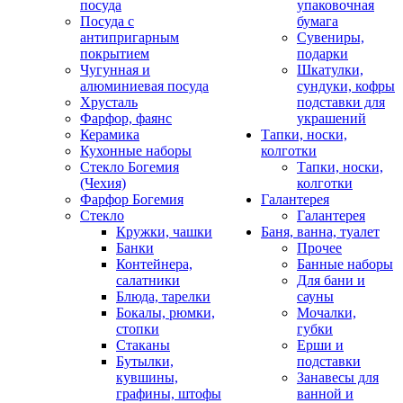
посуда
упаковочная
Посуда с
бумага
антипригарным
Сувениры,
покрытием
подарки
Чугунная и
Шкатулки,
алюминиевая посуда
сундуки, кофры
Хрусталь
подставки для
Фарфор, фаянс
украшений
Керамика
Тапки, носки,
Кухонные наборы
колготки
Стекло Богемия
Тапки, носки,
(Чехия)
колготки
Фарфор Богемия
Галантерея
Стекло
Галантерея
Кружки, чашки
Баня, ванна, туалет
Банки
Прочее
Контейнера,
Банные наборы
салатники
Для бани и
Блюда, тарелки
сауны
Бокалы, рюмки,
Мочалки,
стопки
губки
Стаканы
Ерши и
Бутылки,
подставки
кувшины,
Занавесы для
графины, штофы
ванной и