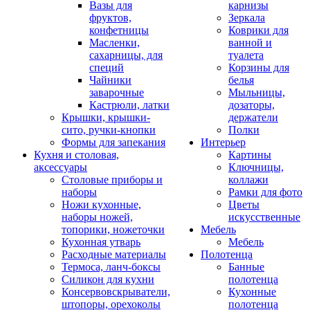
Вазы для
карнизы
фруктов,
Зеркала
конфетницы
Коврики для
Масленки,
ванной и
сахарницы, для
туалета
специй
Корзины для
Чайники
белья
заварочные
Мыльницы,
Кастрюли, латки
дозаторы,
Крышки, крышки-
держатели
сито, ручки-кнопки
Полки
Формы для запекания
Интерьер
Кухня и столовая,
Картины
аксессуары
Ключницы,
Столовые приборы и
коллажи
наборы
Рамки для фото
Ножи кухонные,
Цветы
наборы ножей,
искусственные
топорики, ножеточки
Мебель
Кухонная утварь
Мебель
Расходные материалы
Полотенца
Термоса, ланч-боксы
Банные
Силикон для кухни
полотенца
Консервовскрыватели,
Кухонные
штопоры, орехоколы
полотенца