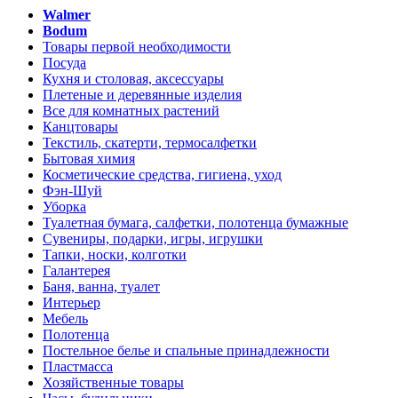
Walmer
Bodum
Товары первой необходимости
Посуда
Кухня и столовая, аксессуары
Плетеные и деревянные изделия
Все для комнатных растений
Канцтовары
Текстиль, скатерти, термосалфетки
Бытовая химия
Косметические средства, гигиена, уход
Фэн-Шуй
Уборка
Туалетная бумага, салфетки, полотенца бумажные
Сувениры, подарки, игры, игрушки
Тапки, носки, колготки
Галантерея
Баня, ванна, туалет
Интерьер
Мебель
Полотенца
Постельное белье и спальные принадлежности
Пластмасса
Хозяйственные товары