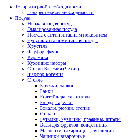
Товары первой необходимости
Товары первой необходимости
Посуда
Нержавеющая посуда
Эмалированная посуда
Посуда с антипригарным покрытием
Чугунная и алюминиевая посуда
Хрусталь
Фарфор, фаянс
Керамика
Кухонные наборы
Стекло Богемия (Чехия)
Фарфор Богемия
Стекло
Кружки, чашки
Банки
Контейнера, салатники
Блюда, тарелки
Бокалы, рюмки, стопки
Стаканы
Бутылки, кувшины, графины, штофы
Вазы для фруктов, конфетницы
Масленки, сахарницы, для специй
Чайники заварочные