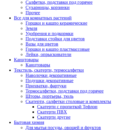
Салфетки, подставки под горячее
Сухарницы, корзинки
Прочее
Все для комнатных растений
Горшки и кашпо керамические
Земля
Удобрения и подкормки
Подставки стойки для цветов
Вазы для цветов
Горшки и кашпо пластмассовые
Лейки, опрыскиватели
Канцтовары
Канцтовары
Текстиль, скатерти, термосалфетки
Наволочки декоративные
Подушки декоративные
Прихватки, фартуки
Термосалфетки, подставки под горячее
Шторы, портьеры, тюль
Скатерти, салфетки столовые и комплекты
Скатерти с пропиткой Тефлон
Скатерти ПВХ
Скатерти другие
Бытовая химия
Для мытья посуды, овощей и фруктов