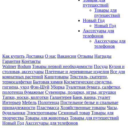
путешествий
Товары для
путешествий
Новый Год
Новый Год
Акссесуары для
телефонов
Акссесуары для
телефонов
Как купить
Доставка
О нас
Вакансии
Отзывы
Награды
Гарантия
Контакты
Walmer
Bodum
Товары первой необходимости
Посуда
Кухня и
столовая, аксессуары
Плетеные и деревянные изделия
Все для
комнатных растений
Канцтовары
Текстиль, скатерти,
термосалфетки
Бытовая химия
Косметические средства,
гигиена, уход
Фэн-Шуй
Уборка
Туалетная бумага, салфетки,
полотенца бумажные
Сувениры, подарки, игры, игрушки
Тапки, носки, колготки
Галантерея
Баня, ванна, туалет
Интерьер
Мебель
Полотенца
Постельное белье и спальные
принадлежности
Пластмасса
Хозяйственные товары
Часы,
будильники
Электротовары
Сезонный товар
Товары для
творчества
Товары для животных
Товары для путешествий
Новый Год
Акссесуары для телефонов