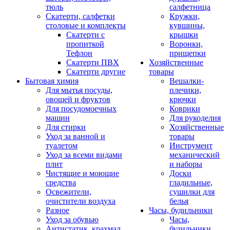
тюль
салфетница
Скатерти, салфетки
Кружки,
столовые и комплекты
кувшины,
Скатерти с
крышки
пропиткой
Воронки,
Тефлон
прищепки
Скатерти ПВХ
Хозяйственные
Скатерти другие
товары
Бытовая химия
Вешалки-
Для мытья посуды,
плечики,
овощей и фруктов
крючки
Для посудомоечных
Коврики
машин
Для рукоделия
Для стирки
Хозяйственные
Уход за ванной и
товары
туалетом
Инструмент
Уход за всеми видами
механический
плит
и наборы
Чистящие и моющие
Доски
средства
гладильные,
Освежители,
сушилки для
очистители воздуха
белья
Разное
Часы, будильники
Уход за обувью
Часы,
Антистатик, крахмал
будильники