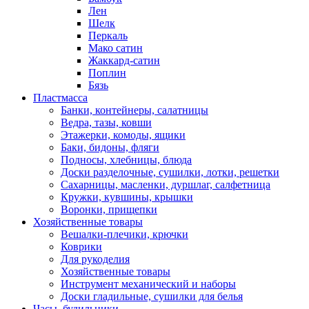
Лен
Шелк
Перкаль
Мако сатин
Жаккард-сатин
Поплин
Бязь
Пластмасса
Банки, контейнеры, салатницы
Ведра, тазы, ковши
Этажерки, комоды, ящики
Баки, бидоны, фляги
Подносы, хлебницы, блюда
Доски разделочные, сушилки, лотки, решетки
Сахарницы, масленки, дуршлаг, салфетница
Кружки, кувшины, крышки
Воронки, прищепки
Хозяйственные товары
Вешалки-плечики, крючки
Коврики
Для рукоделия
Хозяйственные товары
Инструмент механический и наборы
Доски гладильные, сушилки для белья
Часы, будильники