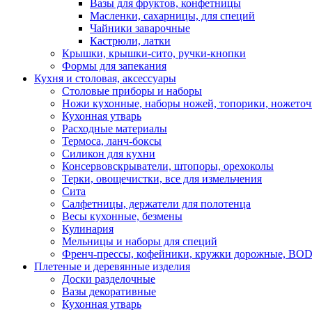
Вазы для фруктов, конфетницы
Масленки, сахарницы, для специй
Чайники заварочные
Кастрюли, латки
Крышки, крышки-сито, ручки-кнопки
Формы для запекания
Кухня и столовая, аксессуары
Столовые приборы и наборы
Ножи кухонные, наборы ножей, топорики, ножето
Кухонная утварь
Расходные материалы
Термоса, ланч-боксы
Силикон для кухни
Консервовскрыватели, штопоры, орехоколы
Терки, овощечистки, все для измельчения
Сита
Салфетницы, держатели для полотенца
Весы кухонные, безмены
Кулинария
Мельницы и наборы для специй
Френч-прессы, кофейники, кружки дорожные, B
Плетеные и деревянные изделия
Доски разделочные
Вазы декоративные
Кухонная утварь