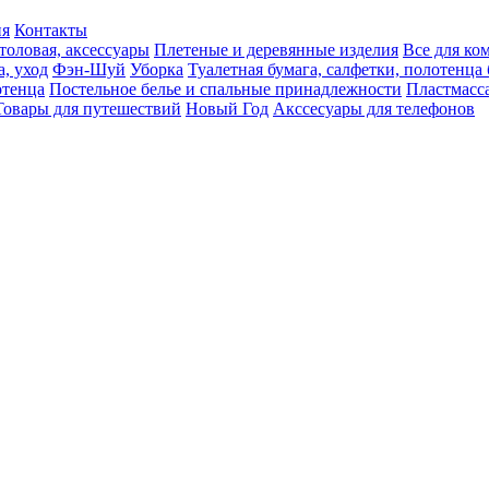
ия
Контакты
толовая, аксессуары
Плетеные и деревянные изделия
Все для ко
а, уход
Фэн-Шуй
Уборка
Туалетная бумага, салфетки, полотенц
тенца
Постельное белье и спальные принадлежности
Пластмасс
Товары для путешествий
Новый Год
Акссесуары для телефонов