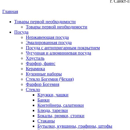
г. Санкт-
Главная
Товары первой необходимости
Товары первой необходимости
Посуда
Нержавеющая посуда
Эмалированная посуда
Посуда с антипригарным покрытием
Чугунная и алюминиевая посуда
Хрусталь
Фарфор, фаянс
Керамика
Кухонные наборы
Стекло Богемия (Чехия)
Фарфор Богемия
Стекло
Кружки, чашки
Банки
Контейнера, салатники
Блюда, тарелки
Бокалы, рюмки, стопки
Стаканы
Бутылки, кувшины, графины, штофы