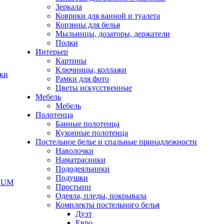
Зеркала
Коврики для ванной и туалета
Корзины для белья
Мыльницы, дозаторы, держатели
Полки
Интерьер
Картины
Ключницы, коллажи
чки
Рамки для фото
Цветы искусственные
Мебель
Мебель
Полотенца
Банные полотенца
Кухонные полотенца
Постельное белье и спальные принадлежности
Наволочки
Наматрасники
Пододеяльники
Подушки
ODUM
Простыни
Одеяла, пледы, покрывала
Комплекты постельного белья
Дуэт
Евро