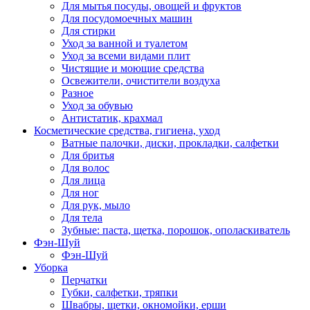
Для мытья посуды, овощей и фруктов
Для посудомоечных машин
Для стирки
Уход за ванной и туалетом
Уход за всеми видами плит
Чистящие и моющие средства
Освежители, очистители воздуха
Разное
Уход за обувью
Антистатик, крахмал
Косметические средства, гигиена, уход
Ватные палочки, диски, прокладки, салфетки
Для бритья
Для волос
Для лица
Для ног
Для рук, мыло
Для тела
Зубные: паста, щетка, порошок, ополаскиватель
Фэн-Шуй
Фэн-Шуй
Уборка
Перчатки
Губки, салфетки, тряпки
Швабры, щетки, окномойки, ерши