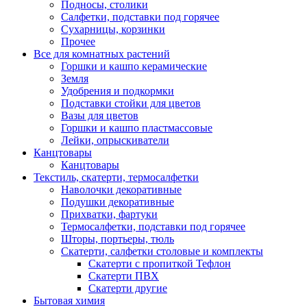
Подносы, столики
Салфетки, подставки под горячее
Сухарницы, корзинки
Прочее
Все для комнатных растений
Горшки и кашпо керамические
Земля
Удобрения и подкормки
Подставки стойки для цветов
Вазы для цветов
Горшки и кашпо пластмассовые
Лейки, опрыскиватели
Канцтовары
Канцтовары
Текстиль, скатерти, термосалфетки
Наволочки декоративные
Подушки декоративные
Прихватки, фартуки
Термосалфетки, подставки под горячее
Шторы, портьеры, тюль
Скатерти, салфетки столовые и комплекты
Скатерти с пропиткой Тефлон
Скатерти ПВХ
Скатерти другие
Бытовая химия