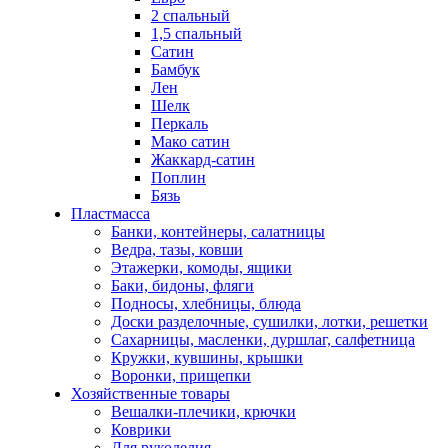
2 спальный
1,5 спальный
Сатин
Бамбук
Лен
Шелк
Перкаль
Мако сатин
Жаккард-сатин
Поплин
Бязь
Пластмасса
Банки, контейнеры, салатницы
Ведра, тазы, ковши
Этажерки, комоды, ящики
Баки, бидоны, фляги
Подносы, хлебницы, блюда
Доски разделочные, сушилки, лотки, решетки
Сахарницы, масленки, дуршлаг, салфетница
Кружки, кувшины, крышки
Воронки, прищепки
Хозяйственные товары
Вешалки-плечики, крючки
Коврики
Для рукоделия