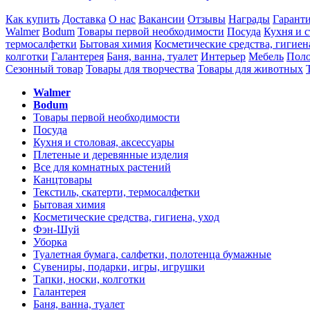
Как купить
Доставка
О нас
Вакансии
Отзывы
Награды
Гарант
Walmer
Bodum
Товары первой необходимости
Посуда
Кухня и с
термосалфетки
Бытовая химия
Косметические средства, гигиен
колготки
Галантерея
Баня, ванна, туалет
Интерьер
Мебель
Поло
Сезонный товар
Товары для творчества
Товары для животных
Walmer
Bodum
Товары первой необходимости
Посуда
Кухня и столовая, аксессуары
Плетеные и деревянные изделия
Все для комнатных растений
Канцтовары
Текстиль, скатерти, термосалфетки
Бытовая химия
Косметические средства, гигиена, уход
Фэн-Шуй
Уборка
Туалетная бумага, салфетки, полотенца бумажные
Сувениры, подарки, игры, игрушки
Тапки, носки, колготки
Галантерея
Баня, ванна, туалет