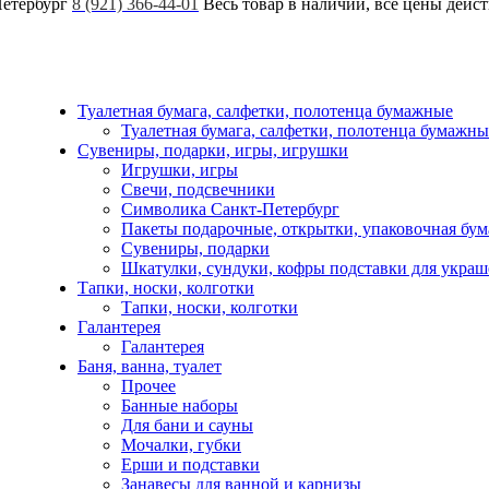
Петербург
8 (921) 366-44-01
Весь товар в наличии, все цены дейс
Туалетная бумага, салфетки, полотенца бумажные
Туалетная бумага, салфетки, полотенца бумажны
Сувениры, подарки, игры, игрушки
Игрушки, игры
Свечи, подсвечники
Символика Санкт-Петербург
Пакеты подарочные, открытки, упаковочная бум
Сувениры, подарки
Шкатулки, сундуки, кофры подставки для укра
Тапки, носки, колготки
Тапки, носки, колготки
Галантерея
Галантерея
Баня, ванна, туалет
Прочее
Банные наборы
Для бани и сауны
Мочалки, губки
Ерши и подставки
Занавесы для ванной и карнизы