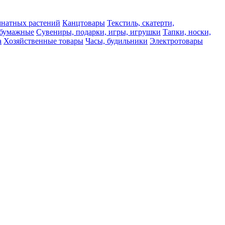
мнатных растений
Канцтовары
Текстиль, скатерти,
а бумажные
Сувениры, подарки, игры, игрушки
Тапки, носки,
а
Хозяйственные товары
Часы, будильники
Электротовары